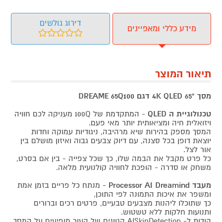
דירוג גולשים
מידע כללי ומאפיינים
תיאור המוצר
מסך "4K QLED 65 דגם DREAME 65Q100
טכנולוגיית ה QLED
- המתקדמת של 100Q מעניקה לכם חוויה
ויזואלית חיה ומציאותית יותר מאי פעם.
המסך מספק בהירות שיא מרהיבה, ניגודיות עמוקה וחדות
יוצאת דופן בכל סצנה, עם דיוק צבעים גבוה ואיזון מושלם בין
אור לצל.
כל פרט מקבל את הבמה שלו, כך שכל צפייה - בין אם בסרט,
משחק או סדרה - הופכת לחוויה קולנועית מלאה.
מעבד Processor AI Dreamind
- מנתח כל פריים בזמן אמת
ומשפר את איכות התמונה לפי התוכן,
כך שתוכלו ליהנות מצבעים טבעיים, פרטים רכים וברורים
ותנועות חלקות ללא טשטוש.
הודות ל- AISkinDetection הגוונים של העור מופיעים על המסך