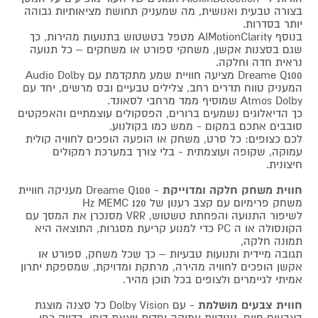
בצורה טבעית ואנושית, מה שמעניק תחושת מציאותיות גבוהה
יותר בסדרות.
בנוסף AIMotionClarity מטפל בטשטוש בתנועות מהירות, כך
שגם בסצנות אקשן, משחקי ספורט או משחקים – כל תנועה
נראית חדה וחלקה.
Dreame Q100 מציעה חוויית שמע מתקדמת עם Audio Dolby
המעניק טווח תדרים רחב, צלילים טבעיים ובס מרשים, יחד עם
Atmos Dolby שמוסיף ממד מרחבי לסאונד.
כך הדיאלוגים נשמעים ברורים, הפסקולים עוצמתיים והאפקטים
סובבים אתכם במקום - ממש כמו בקולנוע.
לכם כצופים: כל סרט, משחק או הופעה הופכים לחוויה קולית
עמוקה, שקופה ועוצמתית - בלי צורך במערכת רמקולים
חיצונית.
חווית משחק חלקה ומדוייקת
- Dreame Q100 מעניקה חוויית
משחק פרימיום עם קצב רענון של 120 Hz MEMC
לשיפור התנועה והפחתת טשטוש, VRR מסנכרן את המסך עם
הקונסולה או ה PC כדי למנוע קריעת מסגרות, התוצאה היא
תמונה חלקה,
תגובה מיידית ותנועות טבעיות – כך שכל משחק, ספורט או
אקשן הופכים לחוויה מהירה, מרתקת ומדויקת, שמספקת יתרון
אמיתי לגיימרים ולצופים בכל תוכן מהיר.
חווית צבעים מושלמת
- עם Dolby Vision כל סצנה מוצגת
בצבעים חיים, ניגודיות עמוקה וחדות יוצאת דופן, בדיוק כפי