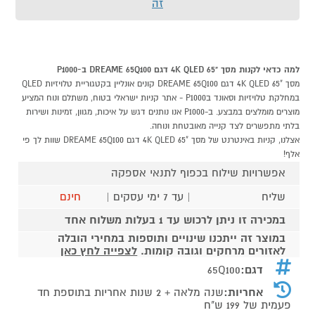
זה
למה כדאי לקנות מסך "4K QLED 65 דגם DREAME 65Q100 ב-P1000
מסך "4K QLED 65 דגם DREAME 65Q100 קונים אונליין בקטגוריית טלויזיות QLED
במחלקת טלויזיות וסאונד בP1000 - אתר קניות ישראלי בטוח, משתלם ונוח המציע
מוצרים מומלצים במבצע. ב-P1000 אנו נותנים דגש על איכות, מגוון, זמינות ושירות
בלתי מתפשרים לצד קנייה מאובטחת ונוחה.
אצלנו, קניות באינטרנט של מסך "4K QLED 65 דגם DREAME 65Q100 שוות לך פי
אלף!
אפשרויות שילוח בכפוף לתנאי אספקה
שליח
| עד 7 ימי עסקים |
חינם
במכירה זו ניתן לרכוש עד 1 בעלות משלוח אחד
במוצר זה ייתכנו שינויים ותוספות במחירי הובלה
לאזורים מרחקים וגובה קומות.
לצפייה לחץ כאן
דגם:
65Q100
אחריות:
שנה מלאה + 2 שנות אחריות בתוספת חד
פעמית של 199 ש"ח