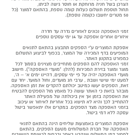
הצרכן בשל חניה מרוחקת או חוסר גישה לביתו,
תחול תוספת תשלום כעלות קומה נוספת, בהתאם למוצר (כל
50 מטרים יחשבו כקומה נוספת).
זמני האספקה נכונים לאזורים גדרה עד חדרה
איזורים אחרים אספקה עד 14 ימי עסקים נוספים
אספקת המוצרים ע"י הספקים תתבצע בהתאם לתנאים
המופיעים בדף המכירה של המוצר, בכפוף לביצוע התשלום
כמפורט בתקנון האתר.
זמני האספקה להם הספקים מתחייבים מצוינים בסמוך לכל
מוצר ומוצר בזירת המכירות (להלן: "מועדי האספקה"). חישוב
מועדי האספקה יהיה על פי ימי עסקים, דהיינו ימים א' – ה',
למעט ימי שישי ושבת , ערבי חג מועדים, וחול המועד. יחד עם
זאת, הספקים יעשו כמיטב יכולתם להקדים את זמן האספקה.
מובהר בזאת כי האתר עושה כל מאמץ מול הספקים להבטיח
את האספקה בזמן אך אין ביכולתה של מפעילת האתר
להתחייב לכך והיא לא תישא בכל אחריות לאיחור או עיכוב
בזמני האספקה מצד הספקים. במקרים אלו יתאפשר ביטול
עסקה ללא דמי ביטול.
אספקת המוצרים באמצעות שליחים הינה בהתאם לתנאי
האספקה של חברת המשלוחים מטעם הספקים, בהתאם
למחיר דמי המשלוח שנקבע באתר ובכפוף לרשימת היישובים