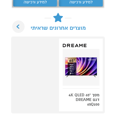
למידע ורכישה
למידע ורכישה
ל
Next
מוצרים אחרונים שראיתי
מסך "4K QLED 65
דגם DREAME
65Q100