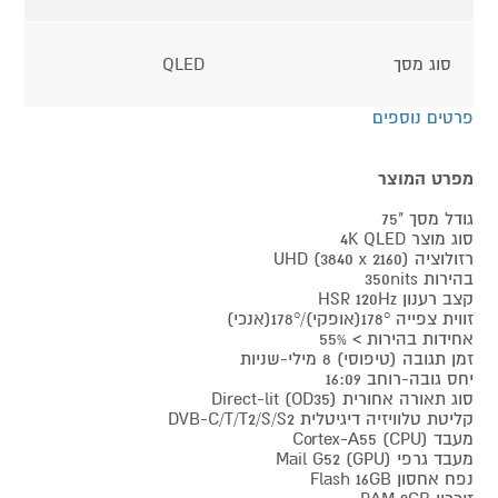
סוג מסך
QLED
פרטים נוספים
מפרט המוצר
גודל מסך "75
סוג מוצר 4K QLED
רזולוציה UHD (3840 x 2160)
בהירות 350nits
קצב רענון HSR 120Hz
זווית צפייה 178°(אופקי)/178°(אנכי)
אחידות בהירות > 55%
זמן תגובה (טיפוסי) 8 מילי-שניות
יחס גובה-רוחב 16:09
סוג תאורה אחורית Direct-lit (OD35)
קליטת טלוויזיה דיגיטלית DVB-C/T/T2/S/S2
מעבד (CPU) Cortex-A55
מעבד גרפי (GPU) Mail G52
נפח אחסון Flash 16GB