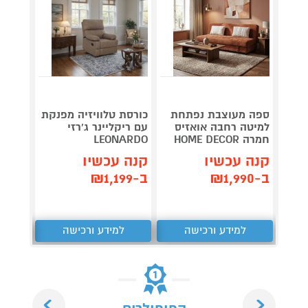
ספה מעוצבת נפתחת
כורסת טלוויזיה מפנקת
מערכת
למיטה רחבה אואזיס
עם ריקליינר ג'רזי
CD-30
חמרה HOME DECOR
LEONARDO
קנה 
קנה עכשיו
קנה עכשיו
ב-₪327
ב-₪1,990
ב-₪1,199
למידע ורכישה
למידע ורכישה
ל
Next
Previous