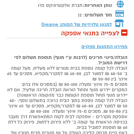
נותן האחריות:
חברת אלקטרוניקס פרו
מס' תשלומים:
12
למגוון טלויזיות של המותג
Dreame
לצפייה בתנאי אספקה
מחירון התקנות ספקים
הובלה/פינוי חריגים (לרבות ע"י מנוף) תוספת תשלום לפי
דרישת המוביל
.
הובלה לכל קומה נוספת בבית מגורים ללא מעלית. מעל קומה
ב' 40-50 ₪ למוצר לבן, 60-80 ₪ למקרר/מקפיא, מסכים עד 65
אינץ' בין 50-80 ₪
מסכים מ-75 אינץ' ומעלה 80-100 ₪ (במסכים אלו ברוב
המקרים יידרש מנוף ותחול הוראת הובלה חריגה שלעיל. אם לא
יידרש מנוף תחול תוספת הקומות כבר מהקומה הראשונה)
הובלה לכל קומה נוספת בתוך הבית כרוכה בתשלום נוסף: 40-
50 ₪ למוצר לבן, 60-80 ₪ למקרר/מקפיא, מסכים עד 65 אינץ'
בין 50-80 ₪, מסכים מ-75 אינץ' ומעלה 80-100 ₪.
אספקת מקררים - אספקה לבית לקוח המתאפשרת דרך מעבר
בכניסה הראשית עד קומה ב' ללא פירוק דלתות, פירוק כל דלת
60 ₪ תוספת למוביל בבית.
באם קיים מרחק הליכה העולה על 50 מטרים מבית מגוריו של