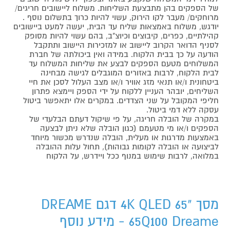
של הספקים בהן מתבצעת השליחות. משלוח ליישובים חריגים/
מרוחקים/ מעבר לקו הירוק, עשוי להיות כרוך בתשלום נוסף .
יודגש, משלוח באמצאות שליח עד הבית, יעשה למעט ביישובים
קהילתיים, כפרים, קיבוצים וכיוצ"ב, בהם עשוי להיות מסופק
לסניף הדואר הקרוב ליישוב או למזכירות היישוב ותתקבל
הודעה על כך בבית הלקוח. במידה ואין ביכולתה של חברת
המשלוחים מטעם הספקים לבצע את שליחות המשלוח עד
לבית הלקוח, לרבות באזורים המוגבלים לגישה מבחינה
ביטחונית ו/או תנאי מזג אוויר ו/או מצב העלול לסכן את חיי
השליחים, יובהר העניין ללקוח על ידי הספק ויימצא פתרון
חליפי המקובל על שני הצדדים. במקרים אלו יתאפשר ביטול
עסקה ללא דמי ביטול.
במקרה של הובלה חריגה, על פי שיקול דעתם הבלעדי של
הספקים ו/או מי מטעמם (כגון הובלה שלא ניתן לבצעה
באמצעות מדרגות או מעלית, הובלה שנדרש מכשור מיוחד
לביצועה או הובלה לקומות גבוהות), תחול עלות ההובלה
במלואה, לרבות שימוש במנוף ככל ויידרש, על הלקוח
מסך "4K QLED 65 דגם DREAME
65Q100 Dreame - מידע נוסף