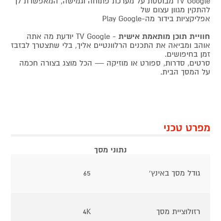
TV Google מבוססת על מערכת פתוחה וגמישה, המאפשרת לך
להתקין מגוון עצום של
אפליקציות בידור מה-Play Google
חוויית תוכן מותאמת אישית
- TV Google יודעת מה אתה
אוהב ומביאה את התכנים הרלוונטיים אליך, בלי שתצטרך לבזבז
זמן בחיפושים.
סרטים, סדרות, ספורט או מוזיקה — הכל מוצג בצורה חכמה
על המסך הבית.
מפרט טכני
נתוני מסך
גודל מסך באינץ'
65
רזולוציית מסך
4K