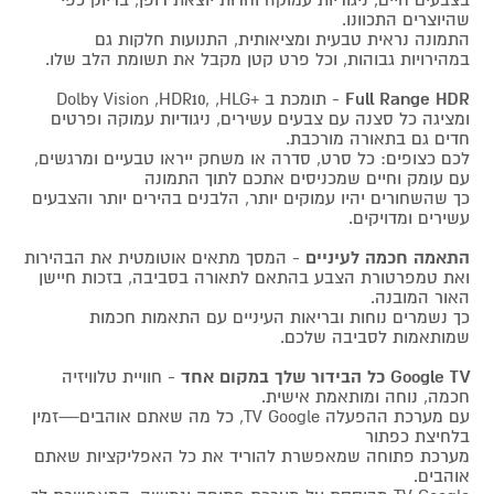
שהיוצרים התכוונו.
התמונה נראית טבעית ומציאותית, התנועות חלקות גם
במהירויות גבוהות, וכל פרט קטן מקבל את תשומת הלב שלו.
Full Range HDR
- תומכת ב +Dolby Vision ,HDR10, ,HLG
ומציגה כל סצנה עם צבעים עשירים, ניגודיות עמוקה ופרטים
חדים גם בתאורה מורכבת.
לכם כצופים: כל סרט, סדרה או משחק ייראו טבעיים ומרגשים,
עם עומק וחיים שמכניסים אתכם לתוך התמונה
כך שהשחורים יהיו עמוקים יותר, הלבנים בהירים יותר והצבעים
עשירים ומדויקים.
התאמה חכמה לעיניים
- המסך מתאים אוטומטית את הבהירות
ואת טמפרטורת הצבע בהתאם לתאורה בסביבה, בזכות חיישן
האור המובנה.
כך נשמרים נוחות ובריאות העיניים עם התאמות חכמות
שמותאמות לסביבה שלכם.
Google TV כל הבידור שלך במקום אחד
- חוויית טלוויזיה
חכמה, נוחה ומותאמת אישית.
עם מערכת ההפעלה TV Google, כל מה שאתם אוהבים—זמין
בלחיצת כפתור
מערכת פתוחה שמאפשרת להוריד את כל האפליקציות שאתם
אוהבים.