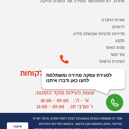
אחרת. לא תתאפשר מסירה של פסולת מזיקה
אודות החברה
דרושים
מדיניות פרטיות ואבטחת מידע
תקנון
מפת האתר
צור קשר
הצהרת נגישות
מוקד הזמנות ושירות לקוחות
03-9545370
שעות פעילות מוקד הזמנות:
א' - ה':
09:00 - 18:00
ו' וערבי חג:
09:00 - 13:00
שעות פעילות מוקד שירות לקוחות:
אתר זה משתמש בעוגיות (Cookies) לצורך ניתוח נתונים, שיפור חוויית
א' - ד':
09:00 - 16:30
הגלישה, שיווק והתאמת תוכן פרסומי, בהתאם למדיניות הפרטיות
אישור