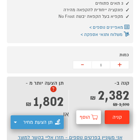
3 תאים פתוחים
פונקציה ייחודית להקפאה מהירה
מקפיא בעל הקפאה יבשה No Frost
מאפיינים נוספים
משלוח ותנאי אספקה
כמות
-
+
קנה ב-
תן הצעה יותר מ -
2,382
?
1,802
₪
₪
2,590 ₪
או
קניה
הוסף
תן הצעת מחיר
מהירה
לסל
אני מעוניין בפרטים נוספים - חזרו אליי בקשר למוצר