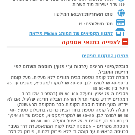
199 ש"ח ישירות מול השרות
נותן האחריות:
היבואן המילטון
מס' תשלומים:
12
למגוון מקפיאים של המותג
Midea מידאה
לצפייה בתנאי אספקה
מחירון התקנות ספקים
הובלה/פינוי חריגים (לרבות ע"י מנוף) תוספת תשלום לפי
דרישת המוביל
.
הובלה לכל קומה נוספת בבית מגורים ללא מעלית. מעל קומה
ב' 40-50 ₪ למוצר לבן, 60-80 ₪ למקרר/מקפיא, מסכים עד 65
אינץ' בין 50-80 ₪
מסכים מ-75 אינץ' ומעלה 80-100 ₪ (במסכים אלו ברוב
המקרים יידרש מנוף ותחול הוראת הובלה חריגה שלעיל. אם לא
יידרש מנוף תחול תוספת הקומות כבר מהקומה הראשונה)
הובלה לכל קומה נוספת בתוך הבית כרוכה בתשלום נוסף: 40-
50 ₪ למוצר לבן, 60-80 ₪ למקרר/מקפיא, מסכים עד 65 אינץ'
בין 50-80 ₪, מסכים מ-75 אינץ' ומעלה 80-100 ₪.
אספקת מקררים - אספקה לבית לקוח המתאפשרת דרך מעבר
בכניסה הראשית עד קומה ב' ללא פירוק דלתות, פירוק כל דלת