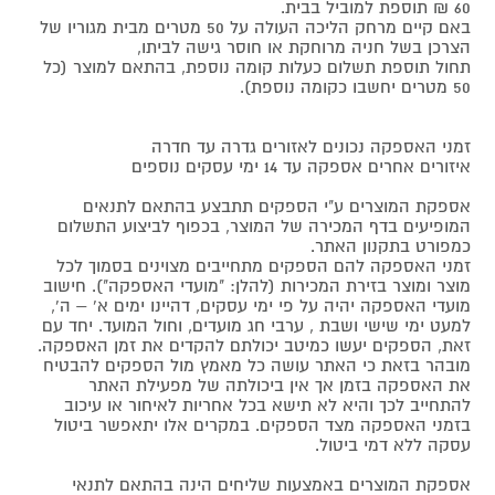
60 ₪ תוספת למוביל בבית.
באם קיים מרחק הליכה העולה על 50 מטרים מבית מגוריו של
הצרכן בשל חניה מרוחקת או חוסר גישה לביתו,
תחול תוספת תשלום כעלות קומה נוספת, בהתאם למוצר (כל
50 מטרים יחשבו כקומה נוספת).
זמני האספקה נכונים לאזורים גדרה עד חדרה
איזורים אחרים אספקה עד 14 ימי עסקים נוספים
אספקת המוצרים ע"י הספקים תתבצע בהתאם לתנאים
המופיעים בדף המכירה של המוצר, בכפוף לביצוע התשלום
כמפורט בתקנון האתר.
זמני האספקה להם הספקים מתחייבים מצוינים בסמוך לכל
מוצר ומוצר בזירת המכירות (להלן: "מועדי האספקה"). חישוב
מועדי האספקה יהיה על פי ימי עסקים, דהיינו ימים א' – ה',
למעט ימי שישי ושבת , ערבי חג מועדים, וחול המועד. יחד עם
זאת, הספקים יעשו כמיטב יכולתם להקדים את זמן האספקה.
מובהר בזאת כי האתר עושה כל מאמץ מול הספקים להבטיח
את האספקה בזמן אך אין ביכולתה של מפעילת האתר
להתחייב לכך והיא לא תישא בכל אחריות לאיחור או עיכוב
בזמני האספקה מצד הספקים. במקרים אלו יתאפשר ביטול
עסקה ללא דמי ביטול.
אספקת המוצרים באמצעות שליחים הינה בהתאם לתנאי