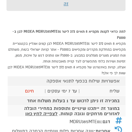
זה
למה כדאי לקנות מקפיא 8 תאים 272 ליטר MIDEA MDRU385MTE01 לבן ב-
P1000
מקפיא 8 תאים 272 ליטר MIDEA MDRU385MTE01 לבן קונים אונליין בקטגוריית
מקפיאים במחלקת מקררים ומקפיאים בP1000 - אתר קניות ישראלי בטוח, משתלם
ונוח המציע מוצרים מומלצים במבצע. ב-P1000 אנו נותנים דגש על איכות, מגוון,
זמינות ושירות בלתי מתפשרים לצד קנייה מאובטחת ונוחה.
אצלנו, קניות באינטרנט של מקפיא 8 תאים 272 ליטר MIDEA MDRU385MTE01 לבן
שוות לך פי אלף!
אפשרויות שילוח בכפוף לתנאי אספקה
שליח
| עד 7 ימי עסקים |
חינם
במכירה זו ניתן לרכוש עד 1 בעלות משלוח אחד
במוצר זה ייתכנו שינויים ותוספות במחירי הובלה
לאזורים מרחקים וגובה קומות.
לצפייה לחץ כאן
דגם:
MDRU385MTE01
אחריות:
שנה אחריות פלוס שנתיים הרחבה בתשלום