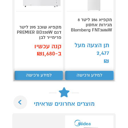
מקפיא 286 ליטר 8
מגירות אחסון
מקפיא שוכב 295 ליטר
e5108
Blomberg FNT3686W
דגם PREMIER BD330W
פרימייר לבן
תן הצעה מעל
תן 
קנה עכשיו
,380
2,477
ב-₪1,680
₪
₪
למידע ורכישה
למידע ורכישה
ל
Next
מוצרים אחרונים שראיתי