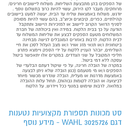
של הספקים בהן מתבצעת השליחות. משלוח ליישובים חריגים/
מרוחקים/ מעבר לקו הירוק, עשוי להיות כרוך בתשלום נוסף .
יודגש, משלוח באמצאות שליח עד הבית, יעשה למעט ביישובים
קהילתיים, כפרים, קיבוצים וכיוצ"ב, בהם עשוי להיות מסופק
לסניף הדואר הקרוב ליישוב או למזכירות היישוב ותתקבל
הודעה על כך בבית הלקוח. במידה ואין ביכולתה של חברת
המשלוחים מטעם הספקים לבצע את שליחות המשלוח עד
לבית הלקוח, לרבות באזורים המוגבלים לגישה מבחינה
ביטחונית ו/או תנאי מזג אוויר ו/או מצב העלול לסכן את חיי
השליחים, יובהר העניין ללקוח על ידי הספק ויימצא פתרון
חליפי המקובל על שני הצדדים. במקרים אלו יתאפשר ביטול
עסקה ללא דמי ביטול.
במקרה של הובלה חריגה, על פי שיקול דעתם הבלעדי של
הספקים ו/או מי מטעמם (כגון הובלה שלא ניתן לבצעה
באמצעות מדרגות או מעלית, הובלה שנדרש מכשור מיוחד
לביצועה או הובלה לקומות גבוהות), תחול עלות ההובלה
במלואה, לרבות שימוש במנוף ככל ויידרש, על הלקוח
סט מכונות תספורת מקצועיות נטענות
דגם WAHL 3025726 - מידע נוסף