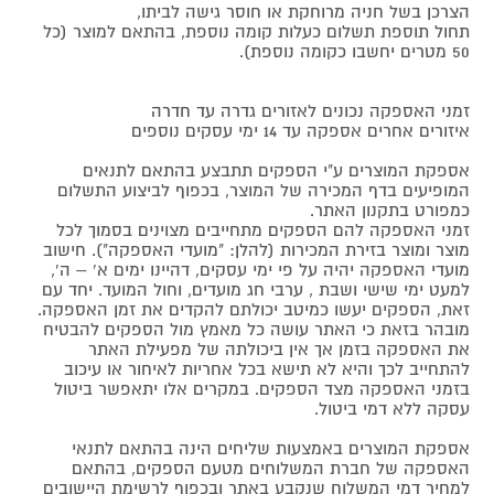
הצרכן בשל חניה מרוחקת או חוסר גישה לביתו,
תחול תוספת תשלום כעלות קומה נוספת, בהתאם למוצר (כל
50 מטרים יחשבו כקומה נוספת).
זמני האספקה נכונים לאזורים גדרה עד חדרה
איזורים אחרים אספקה עד 14 ימי עסקים נוספים
אספקת המוצרים ע"י הספקים תתבצע בהתאם לתנאים
המופיעים בדף המכירה של המוצר, בכפוף לביצוע התשלום
כמפורט בתקנון האתר.
זמני האספקה להם הספקים מתחייבים מצוינים בסמוך לכל
מוצר ומוצר בזירת המכירות (להלן: "מועדי האספקה"). חישוב
מועדי האספקה יהיה על פי ימי עסקים, דהיינו ימים א' – ה',
למעט ימי שישי ושבת , ערבי חג מועדים, וחול המועד. יחד עם
זאת, הספקים יעשו כמיטב יכולתם להקדים את זמן האספקה.
מובהר בזאת כי האתר עושה כל מאמץ מול הספקים להבטיח
את האספקה בזמן אך אין ביכולתה של מפעילת האתר
להתחייב לכך והיא לא תישא בכל אחריות לאיחור או עיכוב
בזמני האספקה מצד הספקים. במקרים אלו יתאפשר ביטול
עסקה ללא דמי ביטול.
אספקת המוצרים באמצעות שליחים הינה בהתאם לתנאי
האספקה של חברת המשלוחים מטעם הספקים, בהתאם
למחיר דמי המשלוח שנקבע באתר ובכפוף לרשימת היישובים