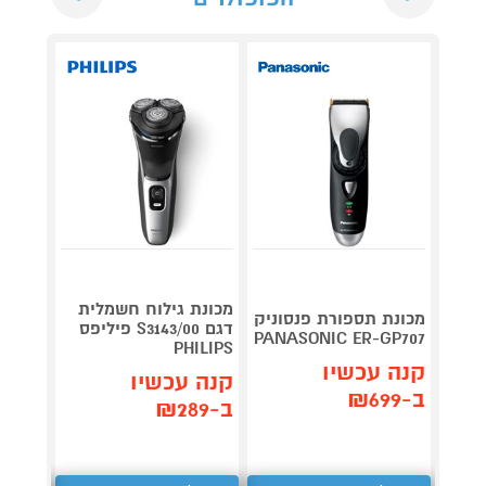
מכונת גילוח חשמלית
מכונת תספורת פנסוניק
מכונת 
דגם S3143/00 פיליפס
-LV67
PANASONIC ER-GP707
PHILIPS
קנה עכשיו
קנה 
קנה עכשיו
ב-₪699
ב-₪899
ב-₪289