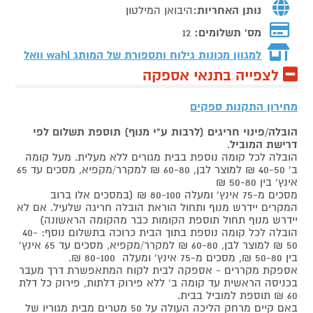
נותן האחריות:
היבואן המילטון
מס' תשלומים:
12
למגוון מכונות גילוח ותספורת של המותג
wahl וואל
לצפייה בתנאי אספקה
מחירון התקנות ספקים
הובלה/פינוי חריגים (לרבות ע"י מנוף) תוספת תשלום לפי
דרישת המוביל
.
הובלה לכל קומה נוספת בבית מגורים ללא מעלית. מעל קומה
ב' 40-50 ₪ למוצר לבן, 60-80 ₪ למקרר/מקפיא, מסכים עד 65
אינץ' בין 50-80 ₪
מסכים מ-75 אינץ' ומעלה 80-100 ₪ (במסכים אלו ברוב
המקרים יידרש מנוף ותחול הוראת הובלה חריגה שלעיל. אם לא
יידרש מנוף תחול תוספת הקומות כבר מהקומה הראשונה)
הובלה לכל קומה נוספת בתוך הבית כרוכה בתשלום נוסף: 40-
50 ₪ למוצר לבן, 60-80 ₪ למקרר/מקפיא, מסכים עד 65 אינץ'
בין 50-80 ₪, מסכים מ-75 אינץ' ומעלה 80-100 ₪.
אספקת מקררים - אספקה לבית לקוח המתאפשרת דרך מעבר
בכניסה הראשית עד קומה ב' ללא פירוק דלתות, פירוק כל דלת
60 ₪ תוספת למוביל בבית.
באם קיים מרחק הליכה העולה על 50 מטרים מבית מגוריו של