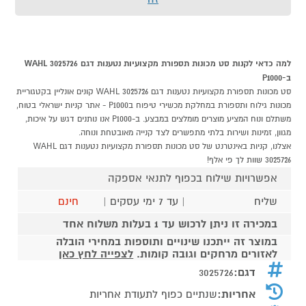
למה כדאי לקנות סט מכונות תספורת מקצועיות נטענות דגם WAHL 3025726
ב-P1000
סט מכונות תספורת מקצועיות נטענות דגם WAHL 3025726 קונים אונליין בקטגוריית
מכונות גילוח ותספורת במחלקת מכשירי טיפוח בP1000 - אתר קניות ישראלי בטוח,
משתלם ונוח המציע מוצרים מומלצים במבצע. ב-P1000 אנו נותנים דגש על איכות,
מגוון, זמינות ושירות בלתי מתפשרים לצד קנייה מאובטחת ונוחה.
אצלנו, קניות באינטרנט של סט מכונות תספורת מקצועיות נטענות דגם WAHL
3025726 שוות לך פי אלף!
אפשרויות שילוח בכפוף לתנאי אספקה
שליח
| עד 7 ימי עסקים |
חינם
במכירה זו ניתן לרכוש עד 1 בעלות משלוח אחד
במוצר זה ייתכנו שינויים ותוספות במחירי הובלה
לאזורים מרחקים וגובה קומות.
לצפייה לחץ כאן
דגם:
3025726
אחריות:
שנתיים כפוף לתעודת אחריות