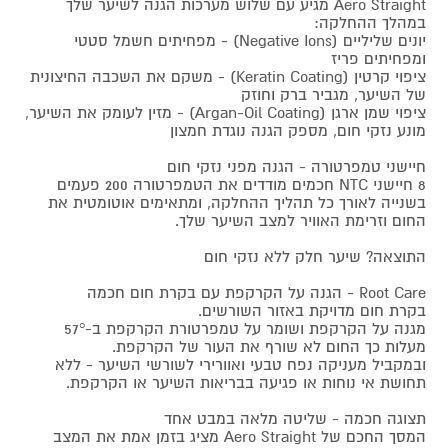
Aero Straight מגיע עם שלוש מערכות הגנה לשיער שלך
במהלך ההחלקה:
יונים שליליים (Negative Ions) - מפחיתים חשמל סטטי
ומפחיתים פריז
ציפוי קרטין (Keratin Coating) - משקם את השכבה החיצונית
של השיער, מגביר ברק וחוזק
ציפוי שמן ארגן (Argan-Oil Coating) - מזין לעומק את השיער,
מונע נזקי חום, מספק הגנה נוגדת חמצון
חיישני טמפרטורה - הגנה מפני נזקי חום
8 חיישני NTC חכמים מודדים את הטמפרטורה 200 פעמים
בשנייה לאורך כל תהליך ההחלקה, ומתאימים אוטומטית את
החום וזרימת האוויר למצב השיער שלך.
התוצאה? שיער חלק ללא נזקי חום
Root Care - הגנה על הקרקפת עם בקרת חום חכמה
בקרת חום מדויקת באזור השורשים.
מגנה על הקרקפת ושומר על טמפרטורת הקרקפת ב-57°
מעלות כך החום לא שורף את העור של הקרקפת.
ובמקביל מעניקה נפח טבעי ואוורירי לשורשי השיער - ללא
תחושת אי נוחות או פגיעה בבריאות השיער או הקרקפת.
תצוגה חכמה - שליטה מלאה במבט אחד
המסך החכם של Aero Straight מציג בזמן אמת את המצב