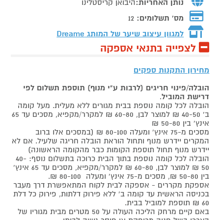
נותן האחריות:
היבואן קריסטלינו
מס' תשלומים:
12
למגוון עיצוב שיער של המותג
Dreame
לצפייה בתנאי אספקה
מחירון התקנות ספקים
הובלה/פינוי חריגים (לרבות ע"י מנוף) תוספת תשלום לפי
דרישת המוביל
.
הובלה לכל קומה נוספת בבית מגורים ללא מעלית. מעל קומה
ב' 40-50 ₪ למוצר לבן, 60-80 ₪ למקרר/מקפיא, מסכים עד 65
אינץ' בין 50-80 ₪
מסכים מ-75 אינץ' ומעלה 80-100 ₪ (במסכים אלו ברוב
המקרים יידרש מנוף ותחול הוראת הובלה חריגה שלעיל. אם לא
יידרש מנוף תחול תוספת הקומות כבר מהקומה הראשונה)
הובלה לכל קומה נוספת בתוך הבית כרוכה בתשלום נוסף: 40-
50 ₪ למוצר לבן, 60-80 ₪ למקרר/מקפיא, מסכים עד 65 אינץ'
בין 50-80 ₪, מסכים מ-75 אינץ' ומעלה 80-100 ₪.
אספקת מקררים - אספקה לבית לקוח המתאפשרת דרך מעבר
בכניסה הראשית עד קומה ב' ללא פירוק דלתות, פירוק כל דלת
60 ₪ תוספת למוביל בבית.
באם קיים מרחק הליכה העולה על 50 מטרים מבית מגוריו של