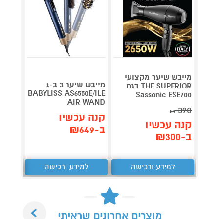
מייבש שיער מקצועי
מייבש שיער 3 ב-1
THE SUPERIOR דגם
מייבש
BABYLISS AS6550E/ILE
Sassonic ESE700
ולרה Valera AIR4EVER
AIR WAND
390
קנה 
₪
קנה עכשיו
קנה עכשיו
ב-₪790
ב-₪649
ב-₪300
למידע ורכישה
למידע ורכישה
ל
Next
מוצרים אחרונים שראיתי