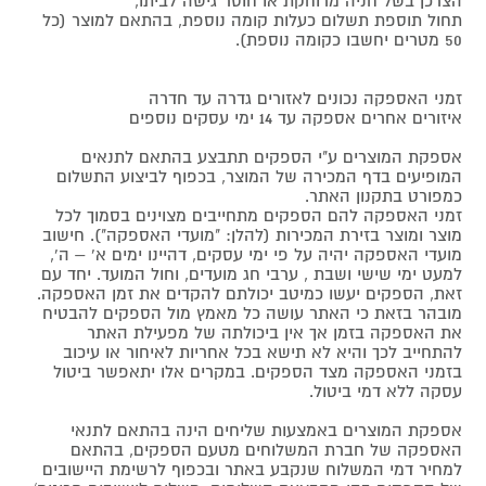
הצרכן בשל חניה מרוחקת או חוסר גישה לביתו,
תחול תוספת תשלום כעלות קומה נוספת, בהתאם למוצר (כל
50 מטרים יחשבו כקומה נוספת).
זמני האספקה נכונים לאזורים גדרה עד חדרה
איזורים אחרים אספקה עד 14 ימי עסקים נוספים
אספקת המוצרים ע"י הספקים תתבצע בהתאם לתנאים
המופיעים בדף המכירה של המוצר, בכפוף לביצוע התשלום
כמפורט בתקנון האתר.
זמני האספקה להם הספקים מתחייבים מצוינים בסמוך לכל
מוצר ומוצר בזירת המכירות (להלן: "מועדי האספקה"). חישוב
מועדי האספקה יהיה על פי ימי עסקים, דהיינו ימים א' – ה',
למעט ימי שישי ושבת , ערבי חג מועדים, וחול המועד. יחד עם
זאת, הספקים יעשו כמיטב יכולתם להקדים את זמן האספקה.
מובהר בזאת כי האתר עושה כל מאמץ מול הספקים להבטיח
את האספקה בזמן אך אין ביכולתה של מפעילת האתר
להתחייב לכך והיא לא תישא בכל אחריות לאיחור או עיכוב
בזמני האספקה מצד הספקים. במקרים אלו יתאפשר ביטול
עסקה ללא דמי ביטול.
אספקת המוצרים באמצעות שליחים הינה בהתאם לתנאי
האספקה של חברת המשלוחים מטעם הספקים, בהתאם
למחיר דמי המשלוח שנקבע באתר ובכפוף לרשימת היישובים