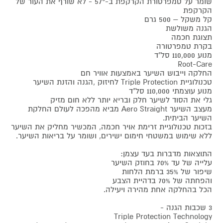
שומר על טמפרטורת הקרקפת ב-57° - לא שורף את העור של
הקרקפת
קל משקל – 500 גרם
הגנה משולשת
תצוגת חכמה
בקרת טמפרטורה
מנוע 110,000 סל"ד
Root-Care
החלקה וייבוש השיער באמצעות אוויר חם
טכנולוגיית Triple Protection לחיזוק ,הגנה והזנת השיער
מנוע עוצמתי 110,000 סל"ד
גלי את הסוד לשיער חלק ובריא יותר ללא חום מזיק
מעצב השיער Aero Straight מביא מהפכה לעולם החלקת
השיער הביתית.
בזכות טכנולוגיית זרימת אויר חכמה, המכשיר מחליק את השיער
ללא שימוש במשטחי חימום ישירים, ושומר על בריאות השיער.
התוצאות מדברות בעד עצמן:
עלייה של עד 70% בחוזק השיער
שיפור של 35% ברמת הלחות
והפחתה של 70% בדהיית הצבע
הכל בהחלקה אחת מהירה ויעילה.
3 שכבות הגנה -
Triple Protection Technology