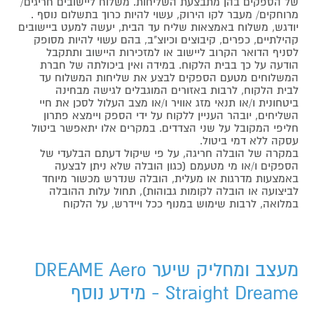
של הספקים בהן מתבצעת השליחות. משלוח ליישובים חריגים/
מרוחקים/ מעבר לקו הירוק, עשוי להיות כרוך בתשלום נוסף .
יודגש, משלוח באמצאות שליח עד הבית, יעשה למעט ביישובים
קהילתיים, כפרים, קיבוצים וכיוצ"ב, בהם עשוי להיות מסופק
לסניף הדואר הקרוב ליישוב או למזכירות היישוב ותתקבל
הודעה על כך בבית הלקוח. במידה ואין ביכולתה של חברת
המשלוחים מטעם הספקים לבצע את שליחות המשלוח עד
לבית הלקוח, לרבות באזורים המוגבלים לגישה מבחינה
ביטחונית ו/או תנאי מזג אוויר ו/או מצב העלול לסכן את חיי
השליחים, יובהר העניין ללקוח על ידי הספק ויימצא פתרון
חליפי המקובל על שני הצדדים. במקרים אלו יתאפשר ביטול
עסקה ללא דמי ביטול.
במקרה של הובלה חריגה, על פי שיקול דעתם הבלעדי של
הספקים ו/או מי מטעמם (כגון הובלה שלא ניתן לבצעה
באמצעות מדרגות או מעלית, הובלה שנדרש מכשור מיוחד
לביצועה או הובלה לקומות גבוהות), תחול עלות ההובלה
במלואה, לרבות שימוש במנוף ככל ויידרש, על הלקוח
מעצב ומחליק שיער DREAME Aero
Straight Dreame - מידע נוסף