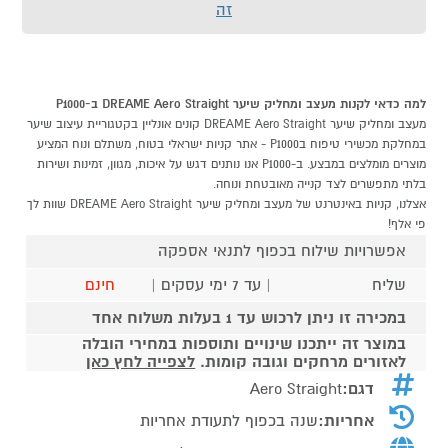
זה
למה כדאי לקנות מעצב ומחליק שיער DREAME Aero Straight ב-P1000
מעצב ומחליק שיער DREAME Aero Straight קונים אונליין בקטגוריית עיצוב שיער
במחלקת מכשירי טיפוח בP1000 - אתר קניות ישראלי בטוח, משתלם ונוח המציע
מוצרים מומלצים במבצע. ב-P1000 אנו נותנים דגש על איכות, מגוון, זמינות ושירות
בלתי מתפשרים לצד קנייה מאובטחת ונוחה.
אצלנו, קניות באינטרנט של מעצב ומחליק שיער DREAME Aero Straight שוות לך
פי אלף!
אפשרויות שילוח בכפוף לתנאי אספקה
שליח
| עד 7 ימי עסקים |
חינם
במכירה זו ניתן לרכוש עד 1 בעלות משלוח אחד
במוצר זה ייתכנו שינויים ותוספות במחירי הובלה
לאזורים מרחקים וגובה קומות.
לצפייה לחץ כאן
דגם:
Aero Straight
אחריות:
שנה בכפוף לתעודת אחריות