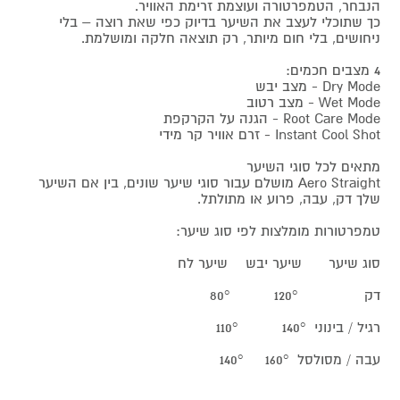
הנבחר, הטמפרטורה ועוצמת זרימת האוויר.
כך שתוכלי לעצב את השיער בדיוק כפי שאת רוצה – בלי
ניחושים, בלי חום מיותר, רק תוצאה חלקה ומושלמת.
4 מצבים חכמים:
Dry Mode - מצב יבש
Wet Mode - מצב רטוב
Root Care Mode - הגנה על הקרקפת
Instant Cool Shot - זרם אוויר קר מידי
מתאים לכל סוגי השיער
Aero Straight מושלם עבור סוגי שיער שונים, בין אם השיער
שלך דק, עבה, פרוע או מתולתל.
טמפרטורות מומלצות לפי סוג שיער:
סוג שיער שיער יבש שיער לח
דק 120° 80°
רגיל / בינוני 140° 110°
עבה / מסולסל 160° 140°