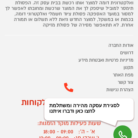
ואלקטרונית דומה למוצר אותו רכשת בבית עסק זה. הפסולת
תימסר למוביל שיספק לך את המוצר שרכשת ומחובתו לאפשר לך
למסור במועד האספקה פסולת ציוד חשמלי ואלקטרוני דומה,
בכמות או במשקל, למוצר החדש וזאת ללא תשלום או תמורה
אחרת. לא תתאפשר מסירה של פסולת מזיקה
אודות החברה
דרושים
מדיניות פרטיות ואבטחת מידע
תקנון
מפת האתר
צור קשר
הצהרת נגישות
מוקד הזמנות ושירות לקוחות
03-9545370
שעות פעילות מוקד הזמנות:
א' - ה':
09:00 - 18:00
ו' וערבי חג:
09:00 - 13:00