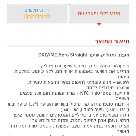
דירוג גולשים
מידע כללי ומאפיינים
תיאור המוצר
מעצב ומחליק שיער DREAME Aero Straight
2 פעולות במוצר 1: גם מייבש שיער וגם מחליק
מחליק את השיער באמצעות אוויר חם, ללא שימוש בפלטות
חימום
1600W - מנוע עוצמתי לחימום מהיר ותוצאות עמידות
110,000 סיבובים לדקה
8 חיישני טמפרטורה NTC - מודד ומווסת חום 200 פעמים
בשנייה
4 דרגות טמפרטורה: קר, טיפול בשורש השיער (57°) שיער יבש
(120° -160°) שיער רטוב (80° -140°)
הגנה משולשת: יוניים שליליים המנטרלים חשמל סטטי, ציפוי
קרטין ושמן ארגן לחיזוק ,הגנה, והזנת לחות לשיער
תצוגה חכמה בזמן אמת- מצב הפעולה, הטמפרטורה ומהירות
האוויר