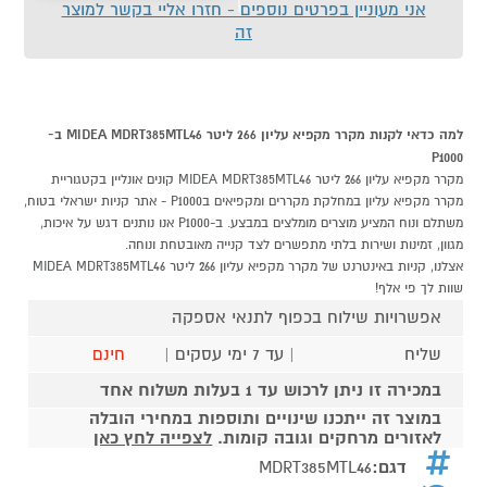
אני מעוניין בפרטים נוספים - חזרו אליי בקשר למוצר
זה
למה כדאי לקנות מקרר מקפיא עליון 266 ליטר MIDEA MDRT385MTL46 ב-
P1000
מקרר מקפיא עליון 266 ליטר MIDEA MDRT385MTL46 קונים אונליין בקטגוריית
מקרר מקפיא עליון במחלקת מקררים ומקפיאים בP1000 - אתר קניות ישראלי בטוח,
משתלם ונוח המציע מוצרים מומלצים במבצע. ב-P1000 אנו נותנים דגש על איכות,
מגוון, זמינות ושירות בלתי מתפשרים לצד קנייה מאובטחת ונוחה.
אצלנו, קניות באינטרנט של מקרר מקפיא עליון 266 ליטר MIDEA MDRT385MTL46
שוות לך פי אלף!
אפשרויות שילוח בכפוף לתנאי אספקה
שליח
| עד 7 ימי עסקים |
חינם
במכירה זו ניתן לרכוש עד 1 בעלות משלוח אחד
במוצר זה ייתכנו שינויים ותוספות במחירי הובלה
לאזורים מרחקים וגובה קומות.
לצפייה לחץ כאן
דגם:
MDRT385MTL46