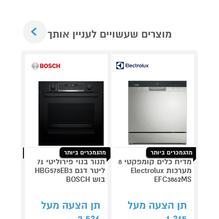
Next
מוצרים שעשויים לעניין אותך
מהנמכרים ביותר
מהנמכרים ביותר
מהנמכרי
מדיח כלים קומפקטי 8
תנור בנוי פירוליטי 71
שואב א
מערכות Electrolux
ליטר דגם HBG578EB3
EFC3862MS
בוש BOSCH
SHARK
תן הצעה מעל
תן הצעה מעל
תן 
288
2,536
1,315