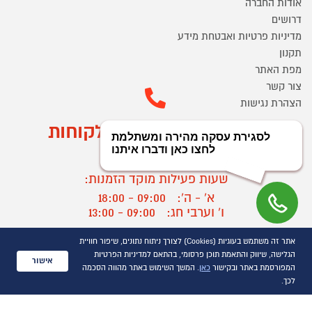
אודות החברה
דרושים
מדיניות פרטיות ואבטחת מידע
תקנון
מפת האתר
צור קשר
הצהרת נגישות
מוקד הזמנות ושירות לקוחות
03-9545370
שעות פעילות מוקד הזמנות:
א' - ה':
09:00 - 18:00
ו' וערבי חג:
09:00 - 13:00
שעות פעילות מוקד שירות לקוחות:
אתר זה משתמש בעוגיות (Cookies) לצורך ניתוח נתונים, שיפור חוויית
א' - ד':
09:00 - 16:30
הגלישה, שיווק והתאמת תוכן פרסומי, בהתאם למדיניות הפרטיות
אישור
ה :
09:00 - 16:00
המפורסמת באתר ובקישור
כאן
. המשך השימוש באתר מהווה הסכמה
חול המועד
09:00 - 15:00
לכך.
?
יצירת קשר/ביטול הזמנה