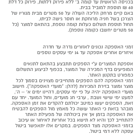
בכניסה הראשית עד קומה ב' ללא פירוק דלתות, פירוק כל דלת
60 ₪ תוספת למוביל בבית.
באם קיים מרחק הליכה העולה על 50 מטרים מבית מגוריו של
הצרכן בשל חניה מרוחקת או חוסר גישה לביתו,
תחול תוספת תשלום כעלות קומה נוספת, בהתאם למוצר (כל
50 מטרים יחשבו כקומה נוספת).
זמני האספקה נכונים לאזורים גדרה עד חדרה
איזורים אחרים אספקה עד 14 ימי עסקים נוספים
אספקת המוצרים ע"י הספקים תתבצע בהתאם לתנאים
המופיעים בדף המכירה של המוצר, בכפוף לביצוע התשלום
כמפורט בתקנון האתר.
זמני האספקה להם הספקים מתחייבים מצוינים בסמוך לכל
מוצר ומוצר בזירת המכירות (להלן: "מועדי האספקה"). חישוב
מועדי האספקה יהיה על פי ימי עסקים, דהיינו ימים א' – ה',
למעט ימי שישי ושבת , ערבי חג מועדים, וחול המועד. יחד עם
זאת, הספקים יעשו כמיטב יכולתם להקדים את זמן האספקה.
מובהר בזאת כי האתר עושה כל מאמץ מול הספקים להבטיח
את האספקה בזמן אך אין ביכולתה של מפעילת האתר
להתחייב לכך והיא לא תישא בכל אחריות לאיחור או עיכוב
בזמני האספקה מצד הספקים. במקרים אלו יתאפשר ביטול
עסקה ללא דמי ביטול.