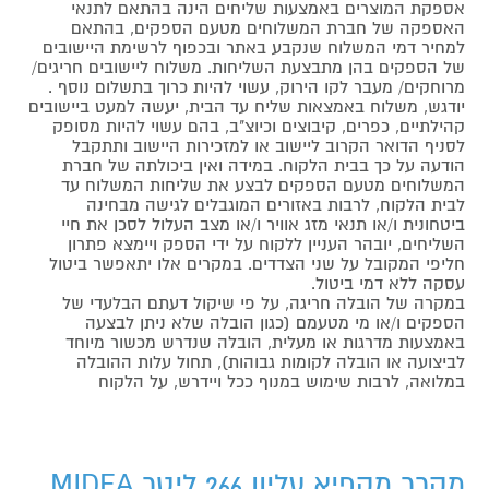
אספקת המוצרים באמצעות שליחים הינה בהתאם לתנאי
האספקה של חברת המשלוחים מטעם הספקים, בהתאם
למחיר דמי המשלוח שנקבע באתר ובכפוף לרשימת היישובים
של הספקים בהן מתבצעת השליחות. משלוח ליישובים חריגים/
מרוחקים/ מעבר לקו הירוק, עשוי להיות כרוך בתשלום נוסף .
יודגש, משלוח באמצאות שליח עד הבית, יעשה למעט ביישובים
קהילתיים, כפרים, קיבוצים וכיוצ"ב, בהם עשוי להיות מסופק
לסניף הדואר הקרוב ליישוב או למזכירות היישוב ותתקבל
הודעה על כך בבית הלקוח. במידה ואין ביכולתה של חברת
המשלוחים מטעם הספקים לבצע את שליחות המשלוח עד
לבית הלקוח, לרבות באזורים המוגבלים לגישה מבחינה
ביטחונית ו/או תנאי מזג אוויר ו/או מצב העלול לסכן את חיי
השליחים, יובהר העניין ללקוח על ידי הספק ויימצא פתרון
חליפי המקובל על שני הצדדים. במקרים אלו יתאפשר ביטול
עסקה ללא דמי ביטול.
במקרה של הובלה חריגה, על פי שיקול דעתם הבלעדי של
הספקים ו/או מי מטעמם (כגון הובלה שלא ניתן לבצעה
באמצעות מדרגות או מעלית, הובלה שנדרש מכשור מיוחד
לביצועה או הובלה לקומות גבוהות), תחול עלות ההובלה
במלואה, לרבות שימוש במנוף ככל ויידרש, על הלקוח
מקרר מקפיא עליון 266 ליטר MIDEA