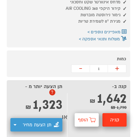
מדחס אינוורטר שקט וחסכוני
קירור היקפי AIR COOLING 360
גימור נירוסטה מוברשת
מגירת 0° לשמירת טריות
מאפיינים נוספים
משלוח ותנאי אספקה
כמות
-
+
קנה ב-
תן הצעה יותר מ -
1,642
?
1,323
₪
₪
1,790 ₪
או
קניה
הוסף
תן הצעת מחיר
מהירה
לסל