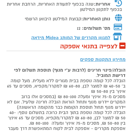
אחריות:
שנה בכפוף לתעודת האחריות, הרחבת אחריות
בכפוף לתקנון המילטון
נותן האחריות:
קבוצת המילטון היבואן הרשמי
מס' תשלומים:
12
למגוון מקררים של המותג
Midea מידאה
לצפייה בתנאי אספקה
מחירון התקנות ספקים
הובלה/פינוי חריגים (לרבות ע"י מנוף) תוספת תשלום לפי
דרישת המוביל
.
הובלה לכל קומה נוספת בבית מגורים ללא מעלית. מעל קומה
ב' 40-50 ₪ למוצר לבן, 60-80 ₪ למקרר/מקפיא, מסכים עד 65
אינץ' בין 50-80 ₪
מסכים מ-75 אינץ' ומעלה 80-100 ₪ (במסכים אלו ברוב
המקרים יידרש מנוף ותחול הוראת הובלה חריגה שלעיל. אם לא
יידרש מנוף תחול תוספת הקומות כבר מהקומה הראשונה)
הובלה לכל קומה נוספת בתוך הבית כרוכה בתשלום נוסף: 40-
50 ₪ למוצר לבן, 60-80 ₪ למקרר/מקפיא, מסכים עד 65 אינץ'
בין 50-80 ₪, מסכים מ-75 אינץ' ומעלה 80-100 ₪.
אספקת מקררים - אספקה לבית לקוח המתאפשרת דרך מעבר