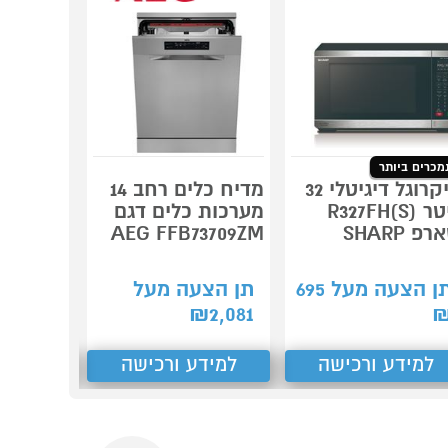
מכרים ביותר
מיקרוגל דיגיטלי 32
מדיח כלים רחב 14
ליטר R327FH(S)
מערכות כלים דגם
ל
פ SHARP
AEG FFB73709ZM
3290CX
ן הצעה מעל
695
תן הצעה מעל
תן הצע
₪
2,133
₪
2,081
למידע ורכישה
למידע ורכישה
למידע
Next