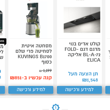
מהנ
קולט אדים בנוי
מסחטה איטית
מדגם דגם FOLD-
לסחיטה פרי שלם
BL-A-72 אליקה
KUVINGS B1700
שאר
ELICA
כסוף
1,199
ת
₪
תן הצעה מעל
₪
קנה עכשיו ב-₪851
₪
1,548
למידע ורכישה
למידע ורכישה