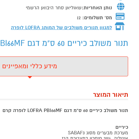
נותן האחריות:
שאוליאן סחר היבואן הרשמי
מס' תשלומים:
12
למגוון תנורים משולבים של המותג
LOFRA לופרה
תנור משולב כיריים 60 ס"מ דגם LOFRA PBI66MF קרם - מידע נוסף
מידע כללי ומאפיינים
תיאור המוצר
תנור משולב כיריים 60 ס"מ דגם LOFRA PBI66MF לופרה קרם
כיריים
מערכת מבערים מסוג SABAF3
איטליה, 20% חיסכון בתצרוכת הגז