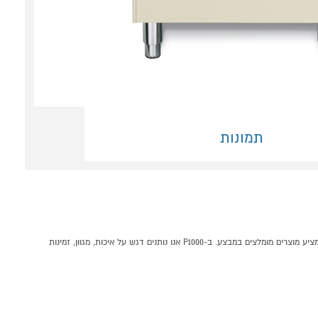
תמונות
תנור משולב כיריים 60 ס"מ דגם LOFRA PBI66MF קרם קונים אונליין בקטגוריית תנורים רחבים במחלקת תנורים, כיריים וקולטים בP1000 - אתר קניות ישראלי בטוח, משתלם ונוח המציע מוצרים מומלצים במבצע. ב-P1000 אנו נותנים דגש על איכות, מגוון, זמינות