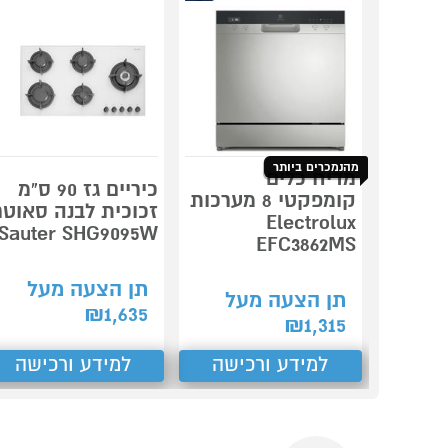
מהנמכרים ביותר
מדיח כלים
כיריים גז 90 ס"מ
קומפקטי 8 מערכות
זכוכית לבנה סאוטר
Electrolux
Sauter SHG9095W
EFC3862MS
תן הצעה מעל
תן הצעה מעל
₪
1,635
₪
1,315
למידע ורכישה
למידע ורכישה
Previous