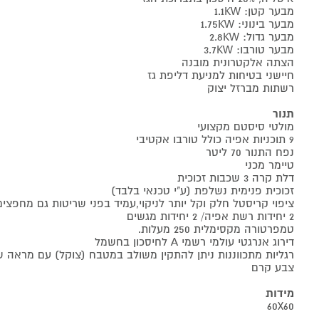
מבער קטן: 1.1KW
מבער בינוני: 1.75KW
מבער גדול: 2.8KW
מבער טורבו: 3.7KW
הצתה אלקטרונית מובנה
חיישני בטיחות למניעת דליפת גז
רשתות מברזל יצוק
תנור
מולטי סיסטם מקצועי
9 תוכניות אפיה כולל טורבו אקטיבי
נפח התנור 70 ליטר
טיימר מכני
דלת קרה 3 שכבות זכוכית
זכוכית פנימית נשלפת (ע"י טכנאי בלבד)
ציפוי קריסטל חלק וקל יותר לניקוי,עמיד בפני שריטות גם מחפצי
2 יחידות רשת אפיה/ 2 יחידות מגשים
טמפרטורה מקסימלית 250 מעלות.
דירוג אנרגטי עולמי רשמי A לחיסכון בחשמל
רגליות מתכווננות ניתן להתקין משולב במטבח (צוקל) עם מראה של
צבע קרם
מידות
60X60