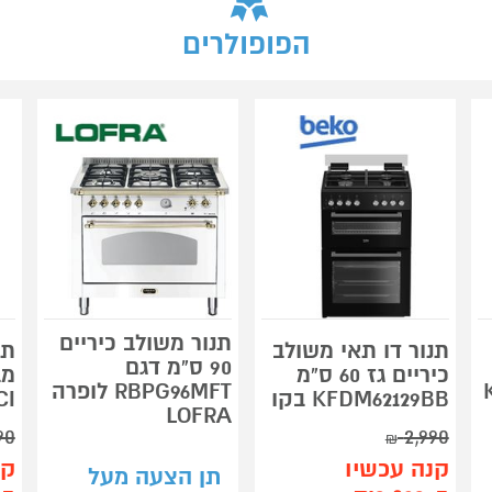
הפופולרים
תנור משולב כיריים
תנור דו תאי משולב
90 ס"מ דגם
כיריים גז 60 ס"מ
מב
-
RBPG96MFT לופרה
KFDM62129BB בקו
CI
LOFRA
90
2,990
₪
קנה עכשיו
קנ
תן הצעה מעל