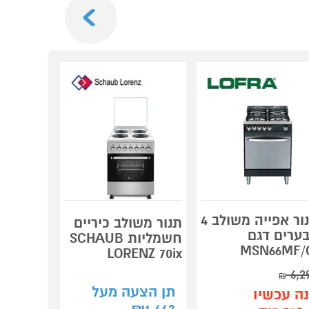
תנור אפייה משולב 4
תנור משולב כיריים
תנור דו 
ערים דגם
חשמליות SCHAUB
MSN66MF/
LORENZ 70ix
6126BX
6,2
₪
קנה עכש
תן הצעה מעל
ה עכשיו
ב-₪2,990