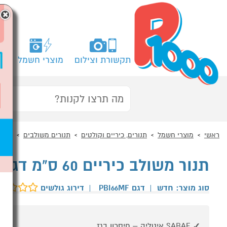
×
תקשורת וצילום
מוצרי חשמל
מח
ראשי
מוצרי חשמל
תנורים, כיריים וקולטים
תנורים משולבים
תנור
תנור משולב כיריים 60 ס"מ דגם LOFRA PBI66MF קרם
סוג מוצר: חדש
|
דגם PBI66MF
|
דירוג גולשים
SABAF איטליה – חיסכון בגז