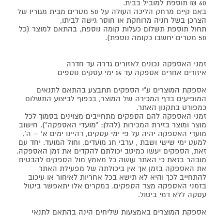
60 ₪ תוספת למוביל בבית.
באם קיים מרחק הליכה העולה על 50 מטרים מבית מגוריו של
הצרכן בשל חניה מרוחקת או חוסר גישה לביתו,
תחול תוספת תשלום כעלות קומה נוספת, בהתאם למוצר (כל
50 מטרים יחשבו כקומה נוספת).
זמני האספקה נכונים לאזורים גדרה עד חדרה
איזורים אחרים אספקה עד 14 ימי עסקים נוספים
אספקת המוצרים ע"י הספקים תתבצע בהתאם לתנאים
המופיעים בדף המכירה של המוצר, בכפוף לביצוע התשלום
כמפורט בתקנון האתר.
זמני האספקה להם הספקים מתחייבים מצוינים בסמוך לכל
מוצר ומוצר בזירת המכירות (להלן: "מועדי האספקה"). חישוב
מועדי האספקה יהיה על פי ימי עסקים, דהיינו ימים א' – ה',
למעט ימי שישי ושבת , ערבי חג מועדים, וחול המועד. יחד עם
זאת, הספקים יעשו כמיטב יכולתם להקדים את זמן האספקה.
מובהר בזאת כי האתר עושה כל מאמץ מול הספקים להבטיח
את האספקה בזמן אך אין ביכולתה של מפעילת האתר
להתחייב לכך והיא לא תישא בכל אחריות לאיחור או עיכוב
בזמני האספקה מצד הספקים. במקרים אלו יתאפשר ביטול
עסקה ללא דמי ביטול.
אספקת המוצרים באמצעות שליחים הינה בהתאם לתנאי