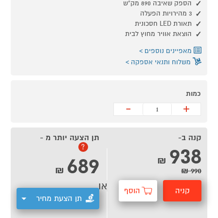
הספק שאיבה 890 מק"ש
3 מהירויות הפעלה
תאורת LED חסכונית
הוצאת אוויר מחוץ לבית
מאפיינים נוספים
משלוח ותנאי אספקה
כמות
-
+
קנה ב-
תן הצעה יותר מ -
938
?
689
₪
₪
990 ₪
או
קניה
הוסף
תן הצעת מחיר
מהירה
לסל