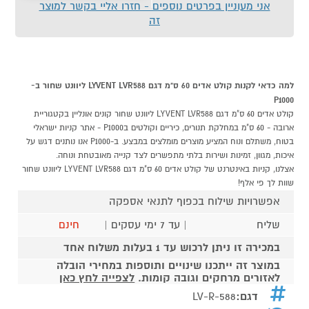
אני מעוניין בפרטים נוספים - חזרו אליי בקשר למוצר
זה
למה כדאי לקנות קולט אדים 60 ס"מ דגם LYVENT LVR588 ליוונט שחור ב-
P1000
קולט אדים 60 ס"מ דגם LYVENT LVR588 ליוונט שחור קונים אונליין בקטגוריית
ארובה - 60 ס"מ במחלקת תנורים, כיריים וקולטים בP1000 - אתר קניות ישראלי
בטוח, משתלם ונוח המציע מוצרים מומלצים במבצע. ב-P1000 אנו נותנים דגש על
איכות, מגוון, זמינות ושירות בלתי מתפשרים לצד קנייה מאובטחת ונוחה.
אצלנו, קניות באינטרנט של קולט אדים 60 ס"מ דגם LYVENT LVR588 ליוונט שחור
שוות לך פי אלף!
אפשרויות שילוח בכפוף לתנאי אספקה
שליח
| עד 7 ימי עסקים |
חינם
במכירה זו ניתן לרכוש עד 1 בעלות משלוח אחד
במוצר זה ייתכנו שינויים ותוספות במחירי הובלה
לאזורים מרחקים וגובה קומות.
לצפייה לחץ כאן
דגם:
LV-R-588