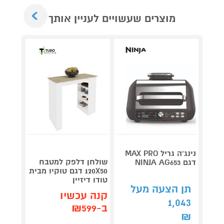
Next
מוצרים שעשויים לעניין אותך
נינג’ה גריל MAX PRO
שולחן דלפק למטבח
דגם NINJA AG653
Roller
120X50 דגם טוקיו מבית
plete
טודו דיזיין
3,990
תן הצעה מעל
קנה עכשיו
1,043
קנה 
ב-₪599
ב-₪3,851
₪