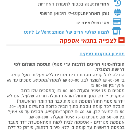
אחריות:
שנה בכפוף לתעודת האחריות
נותן האחריות:
קנט-לי היבואן הרשמי
מס' תשלומים:
12
למגוון קולטי אדים של המותג
Ly Vent ליונט
לצפייה בתנאי אספקה
מחירון התקנות ספקים
הובלה/פינוי חריגים (לרבות ע"י מנוף) תוספת תשלום לפי
דרישת המוביל
.
הובלה לכל קומה נוספת בבית מגורים ללא מעלית. מעל קומה
ב' 40-50 ₪ למוצר לבן, 60-80 ₪ למקרר/מקפיא, מסכים עד 65
אינץ' בין 50-80 ₪
מסכים מ-75 אינץ' ומעלה 80-100 ₪ (במסכים אלו ברוב
המקרים יידרש מנוף ותחול הוראת הובלה חריגה שלעיל. אם לא
יידרש מנוף תחול תוספת הקומות כבר מהקומה הראשונה)
הובלה לכל קומה נוספת בתוך הבית כרוכה בתשלום נוסף: 40-
50 ₪ למוצר לבן, 60-80 ₪ למקרר/מקפיא, מסכים עד 65 אינץ'
בין 50-80 ₪, מסכים מ-75 אינץ' ומעלה 80-100 ₪.
אספקת מקררים - אספקה לבית לקוח המתאפשרת דרך מעבר
בכניסה הראשית עד קומה ב' ללא פירוק דלתות, פירוק כל דלת