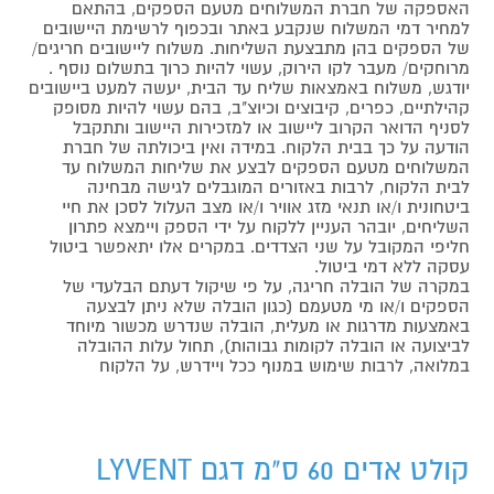
האספקה של חברת המשלוחים מטעם הספקים, בהתאם
למחיר דמי המשלוח שנקבע באתר ובכפוף לרשימת היישובים
של הספקים בהן מתבצעת השליחות. משלוח ליישובים חריגים/
מרוחקים/ מעבר לקו הירוק, עשוי להיות כרוך בתשלום נוסף .
יודגש, משלוח באמצאות שליח עד הבית, יעשה למעט ביישובים
קהילתיים, כפרים, קיבוצים וכיוצ"ב, בהם עשוי להיות מסופק
לסניף הדואר הקרוב ליישוב או למזכירות היישוב ותתקבל
הודעה על כך בבית הלקוח. במידה ואין ביכולתה של חברת
המשלוחים מטעם הספקים לבצע את שליחות המשלוח עד
לבית הלקוח, לרבות באזורים המוגבלים לגישה מבחינה
ביטחונית ו/או תנאי מזג אוויר ו/או מצב העלול לסכן את חיי
השליחים, יובהר העניין ללקוח על ידי הספק ויימצא פתרון
חליפי המקובל על שני הצדדים. במקרים אלו יתאפשר ביטול
עסקה ללא דמי ביטול.
במקרה של הובלה חריגה, על פי שיקול דעתם הבלעדי של
הספקים ו/או מי מטעמם (כגון הובלה שלא ניתן לבצעה
באמצעות מדרגות או מעלית, הובלה שנדרש מכשור מיוחד
לביצועה או הובלה לקומות גבוהות), תחול עלות ההובלה
במלואה, לרבות שימוש במנוף ככל ויידרש, על הלקוח
קולט אדים 60 ס"מ דגם LYVENT