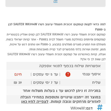
זה
למה כדאי לקנות קומקום זכוכית חשמלי עיצוב רטרו SAUTER WK994W לבן
ב-P1000
קומקום זכוכית חשמלי עיצוב רטרו SAUTER WK994W לבן קונים אונליין בקטגוריית
קומקומים ומיחמים במחלקת מוצרי חשמל לבית בP1000 - אתר קניות ישראלי בטוח,
משתלם ונוח המציע מוצרים מומלצים במבצע. ב-P1000 אנו נותנים דגש על איכות,
מגוון, זמינות ושירות בלתי מתפשרים לצד קנייה מאובטחת ונוחה.
אצלנו, קניות באינטרנט של קומקום זכוכית חשמלי עיצוב רטרו SAUTER WK994W
לבן שוות לך פי אלף!
אפשרויות שילוח בכפוף לתנאי אספקה
איסוף עצמי
| עד 5 ימי עסקים |
חינם
?
שליח
| עד 7 ימי עסקים |
39 ₪
במכירה זו ניתן לרכוש עד 1 בעלות משלוח אחד
במוצר זה ייתכנו שינויים ותוספות במחירי הובלה
לאזורים מרחקים וגובה קומות.
לצפייה לחץ כאן
דגם:
WK994W