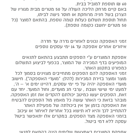
60 ₪ תוספת למוביל בבית.
באם קיים מרחק הליכה העולה על 50 מטרים מבית מגוריו של
הצרכן בשל חניה מרוחקת או חוסר גישה לביתו,
תחול תוספת תשלום כעלות קומה נוספת, בהתאם למוצר (כל
50 מטרים יחשבו כקומה נוספת).
זמני האספקה נכונים לאזורים גדרה עד חדרה
איזורים אחרים אספקה עד 14 ימי עסקים נוספים
אספקת המוצרים ע"י הספקים תתבצע בהתאם לתנאים
המופיעים בדף המכירה של המוצר, בכפוף לביצוע התשלום
כמפורט בתקנון האתר.
זמני האספקה להם הספקים מתחייבים מצוינים בסמוך לכל
מוצר ומוצר בזירת המכירות (להלן: "מועדי האספקה"). חישוב
מועדי האספקה יהיה על פי ימי עסקים, דהיינו ימים א' – ה',
למעט ימי שישי ושבת , ערבי חג מועדים, וחול המועד. יחד עם
זאת, הספקים יעשו כמיטב יכולתם להקדים את זמן האספקה.
מובהר בזאת כי האתר עושה כל מאמץ מול הספקים להבטיח
את האספקה בזמן אך אין ביכולתה של מפעילת האתר
להתחייב לכך והיא לא תישא בכל אחריות לאיחור או עיכוב
בזמני האספקה מצד הספקים. במקרים אלו יתאפשר ביטול
עסקה ללא דמי ביטול.
אספקת המוצרים באמצעות שליחים הינה בהתאם לתנאי