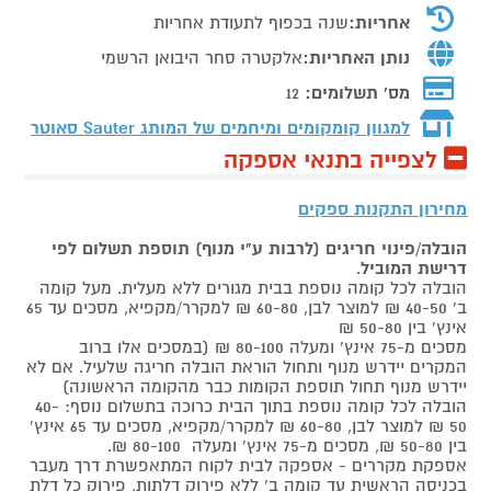
אחריות:
שנה בכפוף לתעודת אחריות
נותן האחריות:
אלקטרה סחר היבואן הרשמי
מס' תשלומים:
12
למגוון קומקומים ומיחמים של המותג
Sauter סאוטר
לצפייה בתנאי אספקה
מחירון התקנות ספקים
הובלה/פינוי חריגים (לרבות ע"י מנוף) תוספת תשלום לפי
דרישת המוביל
.
הובלה לכל קומה נוספת בבית מגורים ללא מעלית. מעל קומה
ב' 40-50 ₪ למוצר לבן, 60-80 ₪ למקרר/מקפיא, מסכים עד 65
אינץ' בין 50-80 ₪
מסכים מ-75 אינץ' ומעלה 80-100 ₪ (במסכים אלו ברוב
המקרים יידרש מנוף ותחול הוראת הובלה חריגה שלעיל. אם לא
יידרש מנוף תחול תוספת הקומות כבר מהקומה הראשונה)
הובלה לכל קומה נוספת בתוך הבית כרוכה בתשלום נוסף: 40-
50 ₪ למוצר לבן, 60-80 ₪ למקרר/מקפיא, מסכים עד 65 אינץ'
בין 50-80 ₪, מסכים מ-75 אינץ' ומעלה 80-100 ₪.
אספקת מקררים - אספקה לבית לקוח המתאפשרת דרך מעבר
בכניסה הראשית עד קומה ב' ללא פירוק דלתות, פירוק כל דלת