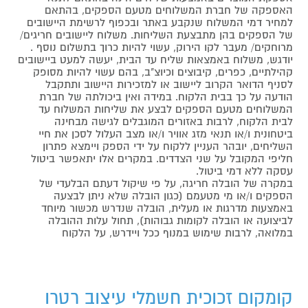
האספקה של חברת המשלוחים מטעם הספקים, בהתאם
למחיר דמי המשלוח שנקבע באתר ובכפוף לרשימת היישובים
של הספקים בהן מתבצעת השליחות. משלוח ליישובים חריגים/
מרוחקים/ מעבר לקו הירוק, עשוי להיות כרוך בתשלום נוסף .
יודגש, משלוח באמצאות שליח עד הבית, יעשה למעט ביישובים
קהילתיים, כפרים, קיבוצים וכיוצ"ב, בהם עשוי להיות מסופק
לסניף הדואר הקרוב ליישוב או למזכירות היישוב ותתקבל
הודעה על כך בבית הלקוח. במידה ואין ביכולתה של חברת
המשלוחים מטעם הספקים לבצע את שליחות המשלוח עד
לבית הלקוח, לרבות באזורים המוגבלים לגישה מבחינה
ביטחונית ו/או תנאי מזג אוויר ו/או מצב העלול לסכן את חיי
השליחים, יובהר העניין ללקוח על ידי הספק ויימצא פתרון
חליפי המקובל על שני הצדדים. במקרים אלו יתאפשר ביטול
עסקה ללא דמי ביטול.
במקרה של הובלה חריגה, על פי שיקול דעתם הבלעדי של
הספקים ו/או מי מטעמם (כגון הובלה שלא ניתן לבצעה
באמצעות מדרגות או מעלית, הובלה שנדרש מכשור מיוחד
לביצועה או הובלה לקומות גבוהות), תחול עלות ההובלה
במלואה, לרבות שימוש במנוף ככל ויידרש, על הלקוח
קומקום זכוכית חשמלי עיצוב רטרו