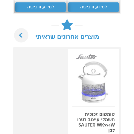
למידע ורכישה
למידע ורכישה
ל
Next
מוצרים אחרונים שראיתי
קומקום זכוכית
חשמלי עיצוב רטרו
SAUTER WK994W
לבן