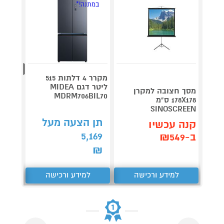
במתנה!*
מהנמכרי
מקרר 4 דלתות 515
ליטר דגם MIDEA
דג
מסך חצובה למקרן
MDRM706BIL70
CS5200JXL 
178X178 ס"מ
SINOSCREEN
תן הצעה מעל
תן 
קנה עכשיו
,653
5,169
ב-₪549
₪
₪
למידע ורכישה
למידע ורכישה
ל
Next
Previous