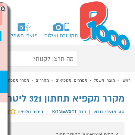
×
תקשורת וצילום
מוצרי חשמל
מח
ראשי
מוצרי חשמל
מקררים ומקפיאים
מקררים
מקרר מקפיא תחת
מקרר מקפיא תחתון 321 ליטר דגם BOSCH KGN36VXCT בוש
סוג מוצר: חדש
|
דגם KGN36VXCT
|
דירוג גולשים
לחצן Supercool לקירור מהיר