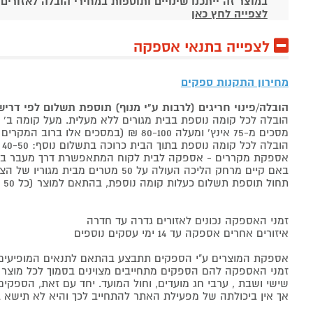
במוצר זה ייתכנו שינויים ותוספות במחירי הובלה לאזורים
לצפייה לחץ כאן
לצפייה בתנאי אספקה
מחירון התקנות ספקים
הובלה/פינוי חריגים (לרבות ע"י מנוף) תוספת תשלום לפי דרי
הובלה לכל קומה נוספת בבית מגורים ללא מעלית. מעל קומה ב' 40-50 ₪ למוצר לבן, 60-80 ₪ למקרר/מקפיא, מסכים עד 65 אינץ' בין 50-80 ₪
מסכים מ-75 אינץ' ומעלה 80-100 ₪ (במסכים אלו ברוב המקרים יידרש מנוף ותחול הוראת הובלה חריגה שלעיל. אם לא יידרש מנוף תחול תוספת הקומות כבר מהקומה הראשונה)
הובלה לכל קומה נוספת בתוך הבית כרוכה בתשלום נוסף: 40-50 ₪ למוצר לבן, 60-80 ₪ למקרר/מקפיא, מסכים עד 65 אינץ' בין 50-80 ₪, מסכים מ-75 אינץ' ומעלה 80-100 ₪.
אספקת מקררים - אספקה לבית לקוח המתאפשרת דרך מעבר בכניסה הראשית עד
באם קיים מרחק הליכה העולה על 50 מטרים מבית מגוריו של הצרכן בשל חניה מרוחקת או חוסר גישה לביתו,
תחול תוספת תשלום כעלות קומה נוספת, בהתאם למוצר (כל 50 מטרים יחשבו כקומה נוספת).
זמני האספקה נכונים לאזורים גדרה עד חדרה
איזורים אחרים אספקה עד 14 ימי עסקים נוספים
אספקת המוצרים ע"י הספקים תתבצע בהתאם לתנאים המופיעים ב
זמני האספקה להם הספקים מתחייבים מצוינים בסמוך לכל מוצר ומו
שישי ושבת , ערבי חג מועדים, וחול המועד. יחד עם זאת, הספ
אך אין ביכולתה של מפעילת האתר להתחייב לכך והיא לא תישא ב