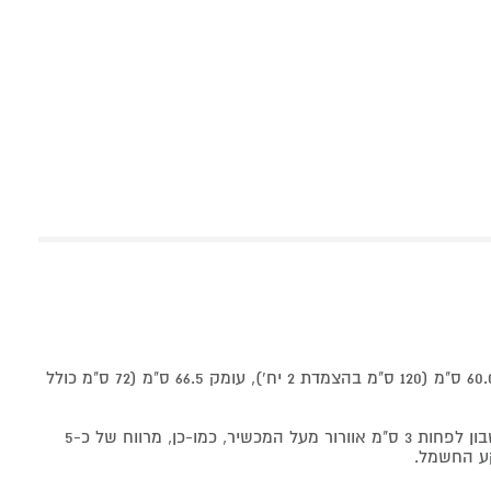
מידות : גובה 186.0 ס"מ רוחב 60.0 ס"מ (120 ס"מ בהצמדת 2 יח'), עומק 66.5 ס"מ (72 ס"מ כולל
*בעת ההתקנה יש לקחת בחשבון לפחות 3 ס"מ אוורור מעל המכשיר, כמו-כן, מרווח של כ-5
ע החשמל.