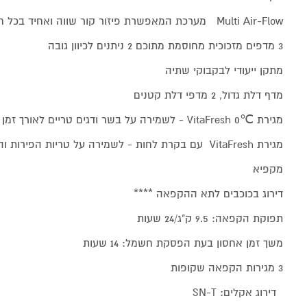
Multi Air-Flow מערכת המאפשרת פיזור קור שווה ואחיד בכל חלקי המקרר
מתקן ייעודי לבקבוקי שתיה
מדף דלת גדול, 2 מדפי דלת קטנים
מגירת ℃VitaFresh 0 - לשמירה על בשר ודגים טריים לאורך זמן
מגירת VitaFresh עם בקרת לחות - לשמירה על טריות הפירות והירקות, ולהארכת משך הטריות
מקפיא
דירוג בכוכבים לתא ההקפאה ****‏
תפוקת הקפאה: 9.5 ק"ג‏/24 שעות
משך זמן אחסון בעת הפסקת חשמל: 14 שעות
3 מגירות הקפאה שקופות
דירוג אקלים: SN-T