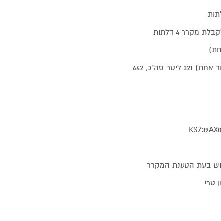
נפח תא קירור: 218 ליטר. נפח תא הקפאה 103 ליטר (ליחידת קירור אחת) 321 ליטר סה"כ, 642