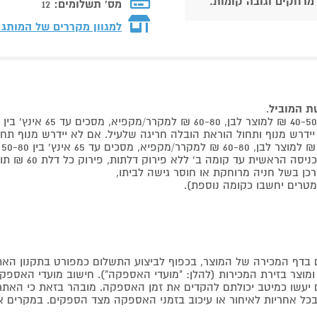
 מרחקים וגובה קומות.
מס' תשלומים:
12
למגוון מקררים של המותג
שת המוביל
.
 קומה ב' ללא פירוק דלתות, פירוק כל דלת 60 ₪ תוספת למוביל בבית.
דף המכירה של המוצר, בכפוף לביצוע התשלום כמפורט בתקנון האת
צר בזירת המכירות (להלן: "מועדי האספקה"). חישוב מועדי האספקה יה
קים יעשו כמיטב יכולתם להקדים את זמן האספקה. מובהר בזאת כי ה
כל אחריות לאיחור או עיכוב בזמני האספקה מצד הספקים. במקרים א