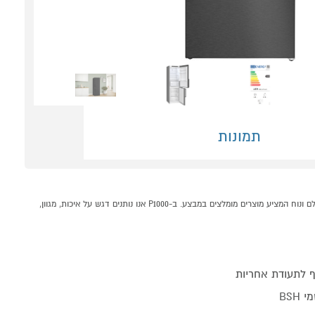
תמונות
מקרר מקפיא תחתון 321 ליטר דגם BOSCH KGN36VXCT בוש קונים אונליין בקטגוריית מקרר מקפיא תחתון במחלקת מקררים ומקפיאים בP1000 - אתר קניות ישראלי בטוח, משתלם ונוח המציע מוצרים מומלצים במבצע. ב-P1000 אנו נותנים דגש על איכות, מגוון,
 לתעודת אחריות
BSH