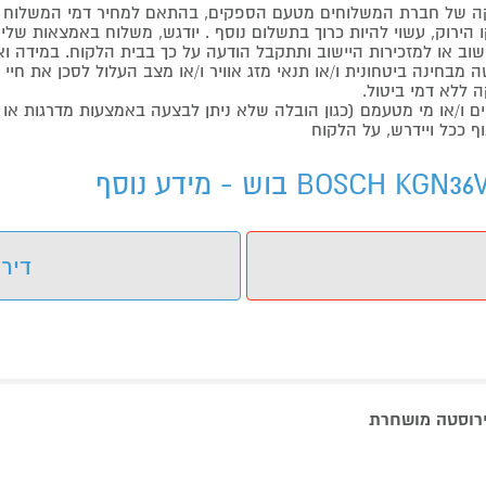
 של חברת המשלוחים מטעם הספקים, בהתאם למחיר דמי המשלוח ש
הירוק, עשוי להיות כרוך בתשלום נוסף . יודגש, משלוח באמצאות שליח
ליישוב או למזכירות היישוב ותתקבל הודעה על כך בבית הלקוח. במיד
בחינה ביטחונית ו/או תנאי מזג אוויר ו/או מצב העלול לסכן את חיי ה
 ללא דמי ביטול.
ו/או מי מטעמם (כגון הובלה שלא ניתן לבצעה באמצעות מדרגות או 
ף ככל ויידרש, על הלקוח
דירו