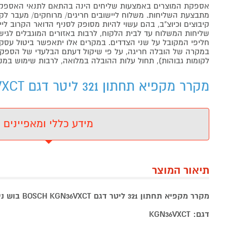
אספקת המוצרים באמצעות שליחים הינה בהתאם לתנאי האספקה
מתבצעת השליחות. משלוח ליישובים חריגים/ מרוחקים/ מעבר לקו 
קיבוצים וכיוצ"ב, בהם עשוי להיות מסופק לסניף הדואר הקרוב 
שליחות המשלוח עד לבית הלקוח, לרבות באזורים המוגבלים לגישה מ
חליפי המקובל על שני הצדדים. במקרים אלו יתאפשר ביטול עסקה
במקרה של הובלה חריגה, על פי שיקול דעתם הבלעדי של הספקים 
לקומות גבוהות), תחול עלות ההובלה במלואה, לרבות שימוש במנו
מקרר מקפיא תחתון 321 ליטר דגם BOSCH KGN36VXCT בוש - מידע נוסף
מידע כללי ומאפיינים
תיאור המוצר
מקרר מקפיא תחתון 321 ליטר דגם BOSCH KGN36VXCT בוש נירוסטה מושחרת
דגם: KGN36VXCT