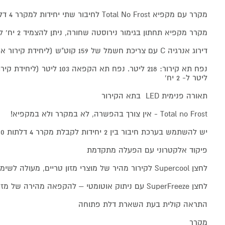
מקרר עם מקפיא Total No Frost לחיבור שתי יחידות למקרר 4 דלתות
מקרר מקפיא תחתון בגימור נירוסטה שחורה, ניתן להצמיד 2 יח' לקבלת מקרר 4 דלתות
דירוג אנרגיה C עם צריכת חשמל של 159 קוט"ש (ליחידת קירור אחת)
ליטר ל- 2 יח'
תאורה פנימית LED בתא הקירור
Total no Frost - אין צורך בהפשרה, לא במקרר ולא במקפיא!
יש להשתמש בערכת חיבור בין 2 יחידות לקבלת מקרר 4 דלתות KSZ39AX00
פיקוד אלקטרוני עם הפעלה מתקדמת
לחצן Supercool לקירור מהיר של מוצרי מזון טריים, מעולה לשימוש בעת הטענת המקרר
לחצן SuperFreeze עם ניתוק אוטומטי – להקפאה מהירה של מזון טרי
התראה קולית בעת השארת דלת פתוחה
מקרר