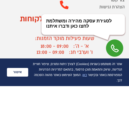
צור קשר
הצהרת נגישות
מוקד הזמנות ושירות לקוחות
03-9545370
שעות פעילות מוקד הזמנות:
א' - ה':
09:00 - 18:00
ו' וערבי חג:
09:00 - 13:00
שעות פעילות מוקד שירות לקוחות:
אתר זה משתמש בעוגיות (Cookies) לצורך ניתוח נתונים, שיפור חוויית
א' - ד':
09:00 - 16:30
הגלישה, שיווק והתאמת תוכן פרסומי, בהתאם למדיניות הפרטיות
אישור
ה :
09:00 - 16:00
המפורסמת באתר ובקישור
כאן
. המשך השימוש באתר מהווה הסכמה
חול המועד
09:00 - 15:00
לכך.
?
יצירת קשר/ביטול הזמנה