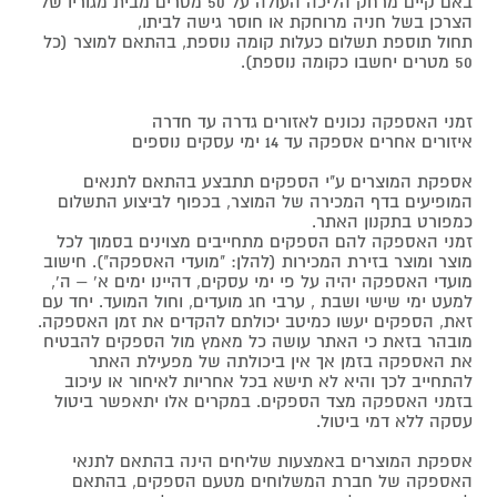
באם קיים מרחק הליכה העולה על 50 מטרים מבית מגוריו של
הצרכן בשל חניה מרוחקת או חוסר גישה לביתו,
תחול תוספת תשלום כעלות קומה נוספת, בהתאם למוצר (כל
50 מטרים יחשבו כקומה נוספת).
זמני האספקה נכונים לאזורים גדרה עד חדרה
איזורים אחרים אספקה עד 14 ימי עסקים נוספים
אספקת המוצרים ע"י הספקים תתבצע בהתאם לתנאים
המופיעים בדף המכירה של המוצר, בכפוף לביצוע התשלום
כמפורט בתקנון האתר.
זמני האספקה להם הספקים מתחייבים מצוינים בסמוך לכל
מוצר ומוצר בזירת המכירות (להלן: "מועדי האספקה"). חישוב
מועדי האספקה יהיה על פי ימי עסקים, דהיינו ימים א' – ה',
למעט ימי שישי ושבת , ערבי חג מועדים, וחול המועד. יחד עם
זאת, הספקים יעשו כמיטב יכולתם להקדים את זמן האספקה.
מובהר בזאת כי האתר עושה כל מאמץ מול הספקים להבטיח
את האספקה בזמן אך אין ביכולתה של מפעילת האתר
להתחייב לכך והיא לא תישא בכל אחריות לאיחור או עיכוב
בזמני האספקה מצד הספקים. במקרים אלו יתאפשר ביטול
עסקה ללא דמי ביטול.
אספקת המוצרים באמצעות שליחים הינה בהתאם לתנאי
האספקה של חברת המשלוחים מטעם הספקים, בהתאם