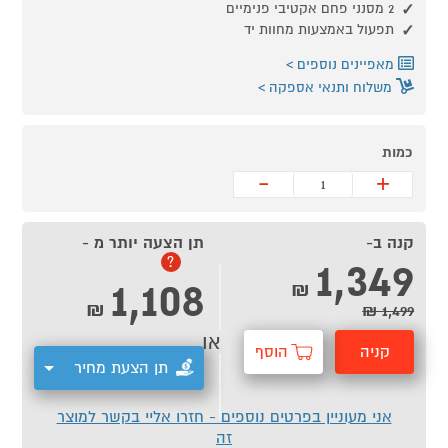
2 מסנני פחם אקטיבי פנימיים
תפעול באמצעות מחוות יד
מאפיינים נוספים
משלוח ותנאי אספקה
כמות
-
+
קנה ב-
תן הצעה יותר מ -
1,349
?
1,108
₪
₪
1,499 ₪
או
קניה
הוסף
תן הצעת מחיר
מהירה
לסל
אני מעוניין בפרטים נוספים - חזרו אליי בקשר למוצר
זה