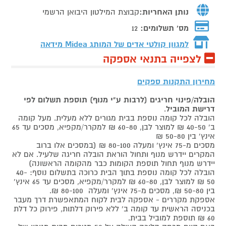
נותן האחריות:
קבוצת המילטון היבואן הרשמי
מס' תשלומים:
12
למגוון קולטי אדים של המותג
Midea מידאה
לצפייה בתנאי אספקה
מחירון התקנות ספקים
הובלה/פינוי חריגים (לרבות ע"י מנוף) תוספת תשלום לפי
דרישת המוביל
.
הובלה לכל קומה נוספת בבית מגורים ללא מעלית. מעל קומה
ב' 40-50 ₪ למוצר לבן, 60-80 ₪ למקרר/מקפיא, מסכים עד 65
אינץ' בין 50-80 ₪
מסכים מ-75 אינץ' ומעלה 80-100 ₪ (במסכים אלו ברוב
המקרים יידרש מנוף ותחול הוראת הובלה חריגה שלעיל. אם לא
יידרש מנוף תחול תוספת הקומות כבר מהקומה הראשונה)
הובלה לכל קומה נוספת בתוך הבית כרוכה בתשלום נוסף: 40-
50 ₪ למוצר לבן, 60-80 ₪ למקרר/מקפיא, מסכים עד 65 אינץ'
בין 50-80 ₪, מסכים מ-75 אינץ' ומעלה 80-100 ₪.
אספקת מקררים - אספקה לבית לקוח המתאפשרת דרך מעבר
בכניסה הראשית עד קומה ב' ללא פירוק דלתות, פירוק כל דלת
60 ₪ תוספת למוביל בבית.