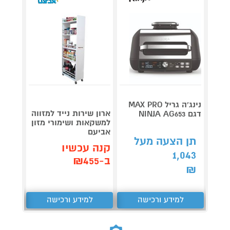
נינג’ה גריל MAX PRO
ארון שירות נייד למזווה
דגם NINJA AG653
EEBOT
למשקאות ושימורי מזון
X11 ברונזה
אביעם
3,999
תן הצעה מעל
קנה עכשיו
1,043
קנה 
ב-₪455
ב-₪3,840
₪
למידע ורכישה
למידע ורכישה
ל