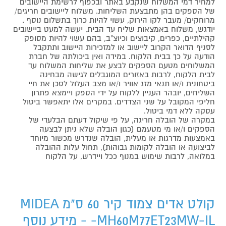
למחיר דמי המשלוח שנקבע באתר ובכפוף לרשימת היישובים
של הספקים בהן מתבצעת השליחות. משלוח ליישובים חריגים/
מרוחקים/ מעבר לקו הירוק, עשוי להיות כרוך בתשלום נוסף .
יודגש, משלוח באמצאות שליח עד הבית, יעשה למעט ביישובים
קהילתיים, כפרים, קיבוצים וכיוצ"ב, בהם עשוי להיות מסופק
לסניף הדואר הקרוב ליישוב או למזכירות היישוב ותתקבל
הודעה על כך בבית הלקוח. במידה ואין ביכולתה של חברת
המשלוחים מטעם הספקים לבצע את שליחות המשלוח עד
לבית הלקוח, לרבות באזורים המוגבלים לגישה מבחינה
ביטחונית ו/או תנאי מזג אוויר ו/או מצב העלול לסכן את חיי
השליחים, יובהר העניין ללקוח על ידי הספק ויימצא פתרון
חליפי המקובל על שני הצדדים. במקרים אלו יתאפשר ביטול
עסקה ללא דמי ביטול.
במקרה של הובלה חריגה, על פי שיקול דעתם הבלעדי של
הספקים ו/או מי מטעמם (כגון הובלה שלא ניתן לבצעה
באמצעות מדרגות או מעלית, הובלה שנדרש מכשור מיוחד
לביצועה או הובלה לקומות גבוהות), תחול עלות ההובלה
במלואה, לרבות שימוש במנוף ככל ויידרש, על הלקוח
קולט אדים צמוד קיר 60 ס"מ MIDEA
MH60M77ET23MW-IL- - מידע נוסף