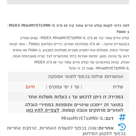
למה כדאי לקנות קולט אדים צמוד קיר 60 ס"מ MIDEA MH60M77ET23MW-IL-
ב-P1000
קולט אדים צמוד קיר 60 ס"מ MIDEA MH60M77ET23MW-IL- קונים אונליין
בקטגוריית ארובה - 60 ס"מ במחלקת תנורים, כיריים וקולטים בP1000 - אתר קניות
ישראלי בטוח, משתלם ונוח המציע מוצרים מומלצים במבצע. ב-P1000 אנו נותנים
דגש על איכות, מגוון, זמינות ושירות בלתי מתפשרים לצד קנייה מאובטחת ונוחה.
אצלנו, קניות באינטרנט של קולט אדים צמוד קיר 60 ס"מ MIDEA
MH60M77ET23MW-IL- שוות לך פי אלף!
אפשרויות שילוח בכפוף לתנאי אספקה
שליח
| עד 7 ימי עסקים |
חינם
במכירה זו ניתן לרכוש עד 1 בעלות משלוח אחד
במוצר זה ייתכנו שינויים ותוספות במחירי הובלה
לאזורים מרחקים וגובה קומות.
לצפייה לחץ כאן
דגם:
MH60M77ET23MW-IL
אחריות:
שנה בכפוף לתעודת האחריות, הרחבת אחריות
בכפוף לתקנון המילטון