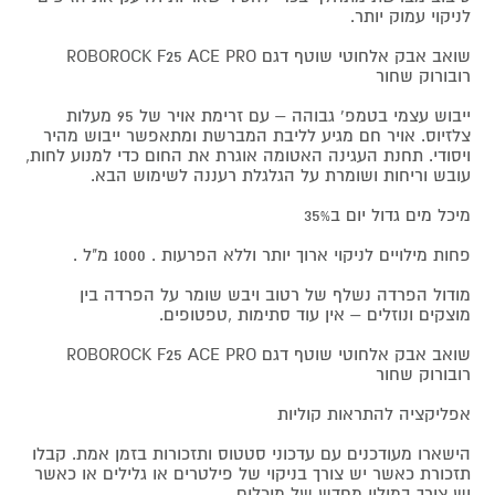
לניקוי עמוק יותר.
שואב אבק אלחוטי שוטף דגם ROBOROCK F25 ACE PRO
רובורוק שחור
ייבוש עצמי בטמפ' גבוהה – עם זרימת אויר של 95 מעלות
צלזיוס. אויר חם מגיע לליבת המברשת ומתאפשר ייבוש מהיר
ויסודי. תחנת העגינה האטומה אוגרת את החום כדי למנוע לחות,
עובש וריחות ושומרת על הגלגלת רעננה לשימוש הבא.
מיכל מים גדול יום ב35%
פחות מילויים לניקוי ארוך יותר וללא הפרעות . 1000 מ"ל .
מודול הפרדה נשלף של רטוב ויבש שומר על הפרדה בין
מוצקים ונוזלים – אין עוד סתימות ,טפטופים.
שואב אבק אלחוטי שוטף דגם ROBOROCK F25 ACE PRO
רובורוק שחור
אפליקציה להתראות קוליות
הישארו מעודכנים עם עדכוני סטטוס ותזכורות בזמן אמת. קבלו
תזכורת כאשר יש צורך בניקוי של פילטרים או גלילים או כאשר
יש צורך במילוי מחדש של מיכלים.