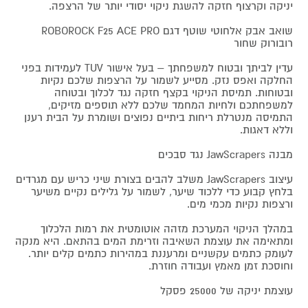
יניקה וקרצוף חזקה להשגת ניקוי יסודי יותר של הרצפה.
שואב אבק אלחוטי שוטף דגם ROBOROCK F25 ACE PRO
רובורוק שחור
עדין לביתך ובטוח למשפחתך – בעל אישור TUV לעמידות בפני
החלקה ואפס נזק. מסייע לשמור על הרצפות שלכם נקיות
ובטוחות. תמיסת הניקוי בקצף חזקה נגד לכלוך ובטוחה
למשפחתכם ולחיות המחמד שלכם ללא תוספים מזיקים,
התמיסה מנטרלת ריחות ביתיים נפוצים ושומרת על הבית רענן
וללא דאגות.
מבנה JawScrapers נגד סבכים
עיצוב JawScrapers משלב להבים בצורת שיני כריש עם מגרדים
בלחץ קבוע כדי ללכוד שיער, לשמור על גלילים נקיים משיער
ורצפות נקיות מכמי מים.
במהלך הניקוי המערכת מזהה אוטומטית את רמות הלכלוך
ומתאימה את עוצמת השאיבה וזרימת המים בהתאם. היא מנקה
לעומק כתמים עקשניים ומרעננת במהירות כתמים קלים יותר.
וחוסכת זמן מאמץ ועבודה חוזרת.
עוצמת יניקה של 25000 פסקל