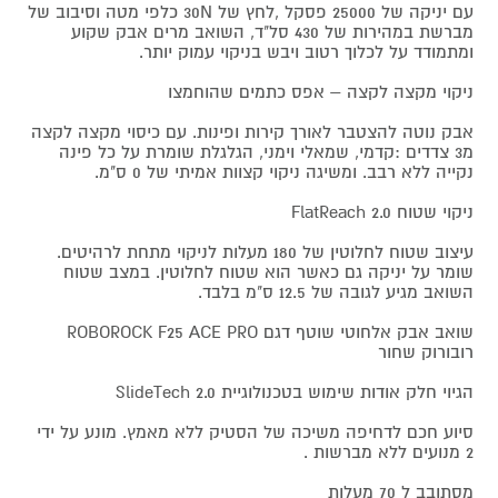
עם יניקה של 25000 פסקל ,לחץ של 30N כלפי מטה וסיבוב של
מברשת במהירות של 430 סל"ד, השואב מרים אבק שקוע
ומתמודד על לכלוך רטוב ויבש בניקוי עמוק יותר.
ניקוי מקצה לקצה – אפס כתמים שהוחמצו
אבק נוטה להצטבר לאורך קירות ופינות. עם כיסוי מקצה לקצה
מ3 צדדים :קדמי, שמאלי וימני, הגלגלת שומרת על כל פינה
נקייה ללא רבב. ומשיגה ניקוי קצוות אמיתי של 0 ס"מ.
ניקוי שטוח FlatReach 2.0
עיצוב שטוח לחלוטין של 180 מעלות לניקוי מתחת לרהיטים.
שומר על יניקה גם כאשר הוא שטוח לחלוטין. במצב שטוח
השואב מגיע לגובה של 12.5 ס"מ בלבד.
שואב אבק אלחוטי שוטף דגם ROBOROCK F25 ACE PRO
רובורוק שחור
הגיוי חלק אודות שימוש בטכנולוגיית SlideTech 2.0
סיוע חכם לדחיפה משיכה של הסטיק ללא מאמץ. מונע על ידי
2 מנועים ללא מברשות .
מסתובב ל 70 מעלות