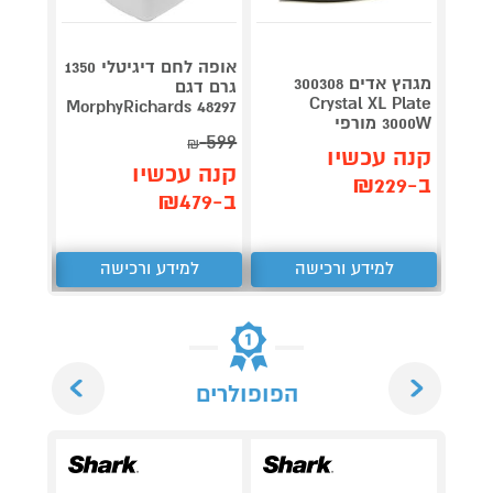
אופה לחם דיגיטלי 1350
מגהץ אדים 300308
גרם דגם
Roller
Crystal XL Plate
plete
MorphyRichards 48297
3000W מורפי
3,990
599
₪
קנה עכשיו
קנה עכשיו
קנה 
ב-₪229
ב-₪479
ב-₪3,851
למידע ורכישה
למידע ורכישה
ל
Next
Previous
הפופולרים