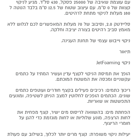
עם עוצמת שאיבה של 25000 פסקל, 430 סל"ד. מגיע לניקוי
קצוות של 0 ס"מ. עם עיצוב שטוח של 12.5 ס"מ בלבד הנוטה ל
180 מעלות לניקוי מתחת לרהיטים.
סליידטק 2.0, וסיבוב של 70 מעלות המאפשרים לכם לגלוש ללא
מאמץ סביב רהיטים בצורה יציבה וחלקה.
ניקוי וייבוש עצמי של תחנת העגינה.
תיאור
ניקוי JetFoaming
הופך את תמיסת הניקוי לקצף עדין ועשיר המתיז על כתמים
עקשניים ומכסה את המשטח המוכתם.
ריכוך כתמים: רכיבים פעילים בקצף חודרים ועוטפים כתמים
שונים. הכתמים הופכים לחלוטין למצב הניתן לשטיפה, ומונעים
התפשטות או שאריות.
הפחתת מים: בהשוואה לריסוס מים ישיר, קצף מפחית את
לחות הרצפה, מונע שלוליות או לחות מוגזמת כדי להגן על
חומרי הריצוף.
יעילות ניקוי משופרת: קצף מרים יותר לכלוך, בשילוב עם פעולת