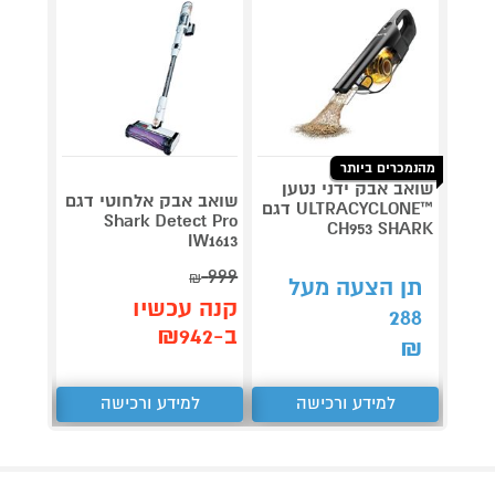
מהנמכרים ביותר
שואב אבק ידני נטען
שואב 
שואב אבק אלחוטי דגם
™ULTRACYCLONE דגם
Shark Detect Pro
12XXL
CH953 SHARK
IW1613
999
₪
תן הצעה מעל
תן 
קנה עכשיו
,220
288
ב-₪942
₪
₪
למידע ורכישה
למידע ורכישה
ל