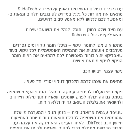
עם גלגלים כפולים הנשלטים באופן עצמאי SlideTech 2.0
מתאים את מהירות כל גלגל במדויק לסיבובים חלקים ומאוזנים-
ומאפשר לכם לגלוש ללא מאמץ סביב רהיטים.
עם מצב שלט רחוק – תוכלו לנהל את השואב ישירות
מהאפליקציה של Roborock .
מתקן אוטומטי לחומרי ניקוי – מיכלי חומר ניקוי ומים נפרדים
מערבבים אוטומטית את התמיסה האופטימלית לכל ניקוי. בעוד
שאפליקציית רובורוק מאפשרת לכם להתאים את רמות חומר
הניקוי לניקוי מותאם אישית.
ניקוי עצמי וייבוש חכם
מתאים את עצמו לרמת הלכלוך לניקוי יסודי וחד פעמי.
ניקוי ב95 מעלות להיגנייה עמוקה. במהלך הניקוי העצמי שטיפה
בטמפ גבוהה יכולה לפרק שומנים ושאריות תוך סילוק חיידקים
ולהשאיר את גלגלת השואב נקייה וללא ריחות.
שטיפה עצמית פרואקטיבית – בזמן הניקוי המערכת מייעלת
אוטומטית את השטיפה לקבלת תוצאות טובות יותר באמצעות
חיישן חכם DirTect. לאחר העגינה היא מנקה את עצמה עם
סיבוב מברשת מתחלף בכדי להסיר שאריות ולרענן את הזיפים