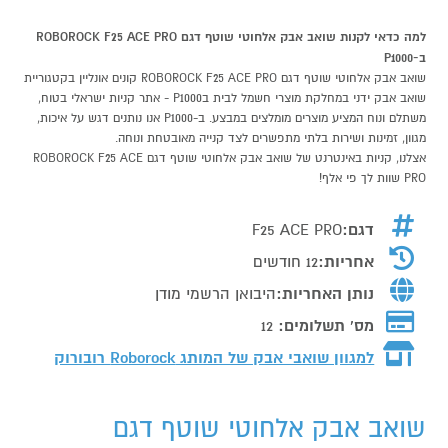
למה כדאי לקנות שואב אבק אלחוטי שוטף דגם ROBOROCK F25 ACE PRO
ב-P1000
שואב אבק אלחוטי שוטף דגם ROBOROCK F25 ACE PRO קונים אונליין בקטגוריית
שואב אבק ידני במחלקת מוצרי חשמל לבית בP1000 - אתר קניות ישראלי בטוח,
משתלם ונוח המציע מוצרים מומלצים במבצע. ב-P1000 אנו נותנים דגש על איכות,
מגוון, זמינות ושירות בלתי מתפשרים לצד קנייה מאובטחת ונוחה.
אצלנו, קניות באינטרנט של שואב אבק אלחוטי שוטף דגם ROBOROCK F25 ACE
PRO שוות לך פי אלף!
דגם:
F25 ACE PRO
אחריות:
12 חודשים
נותן האחריות:
היבואן הרשמי מודן
מס' תשלומים:
12
למגוון שואבי אבק של המותג
Roborock רובורוק
שואב אבק אלחוטי שוטף דגם