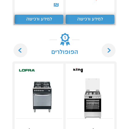
₪
₪
למידע ורכישה
למידע ורכישה
ל
Next
Previous
הפופולרים