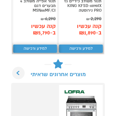
תנור משולב כיריים גז
תנור אפייה משולב 4
תנור 
KING KFSD-6090IX
מבערים דגם
PRO נירוסטה
MSN66MF/CI
-6069RB
2,490
6,290
2,290
₪
₪
קנה עכשיו
קנה עכשיו
קנה 
ב-₪1,890
ב-₪5,790
ב-₪1,749
למידע ורכישה
למידע ורכישה
ל
Next
מוצרים אחרונים שראיתי