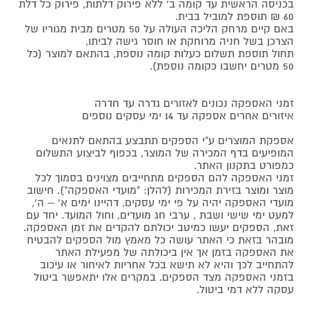
בכניסה הראשית עד קומה ב' ללא פירוק דלתות, פירוק כל דלת
60 ₪ תוספת למוביל בבית.
באם קיים מרחק הליכה העולה על 50 מטרים מבית מגוריו של
הצרכן בשל חניה מרוחקת או חוסר גישה לביתו,
תחול תוספת תשלום כעלות קומה נוספת, בהתאם למוצר (כל
50 מטרים יחשבו כקומה נוספת).
זמני האספקה נכונים לאזורים גדרה עד חדרה
איזורים אחרים אספקה עד 14 ימי עסקים נוספים
אספקת המוצרים ע"י הספקים תתבצע בהתאם לתנאים
המופיעים בדף המכירה של המוצר, בכפוף לביצוע התשלום
כמפורט בתקנון האתר.
זמני האספקה להם הספקים מתחייבים מצוינים בסמוך לכל
מוצר ומוצר בזירת המכירות (להלן: "מועדי האספקה"). חישוב
מועדי האספקה יהיה על פי ימי עסקים, דהיינו ימים א' – ה',
למעט ימי שישי ושבת , ערבי חג מועדים, וחול המועד. יחד עם
זאת, הספקים יעשו כמיטב יכולתם להקדים את זמן האספקה.
מובהר בזאת כי האתר עושה כל מאמץ מול הספקים להבטיח
את האספקה בזמן אך אין ביכולתה של מפעילת האתר
להתחייב לכך והיא לא תישא בכל אחריות לאיחור או עיכוב
בזמני האספקה מצד הספקים. במקרים אלו יתאפשר ביטול
עסקה ללא דמי ביטול.