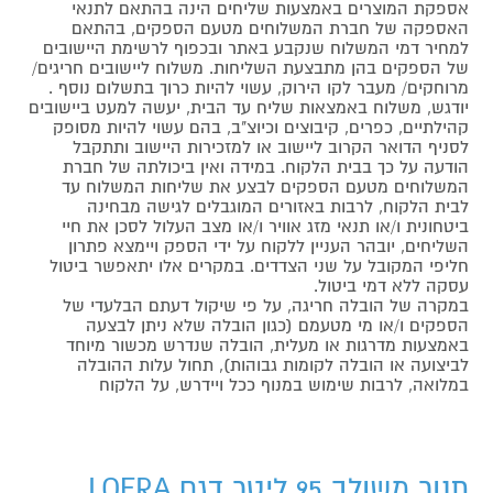
אספקת המוצרים באמצעות שליחים הינה בהתאם לתנאי
האספקה של חברת המשלוחים מטעם הספקים, בהתאם
למחיר דמי המשלוח שנקבע באתר ובכפוף לרשימת היישובים
של הספקים בהן מתבצעת השליחות. משלוח ליישובים חריגים/
מרוחקים/ מעבר לקו הירוק, עשוי להיות כרוך בתשלום נוסף .
יודגש, משלוח באמצאות שליח עד הבית, יעשה למעט ביישובים
קהילתיים, כפרים, קיבוצים וכיוצ"ב, בהם עשוי להיות מסופק
לסניף הדואר הקרוב ליישוב או למזכירות היישוב ותתקבל
הודעה על כך בבית הלקוח. במידה ואין ביכולתה של חברת
המשלוחים מטעם הספקים לבצע את שליחות המשלוח עד
לבית הלקוח, לרבות באזורים המוגבלים לגישה מבחינה
ביטחונית ו/או תנאי מזג אוויר ו/או מצב העלול לסכן את חיי
השליחים, יובהר העניין ללקוח על ידי הספק ויימצא פתרון
חליפי המקובל על שני הצדדים. במקרים אלו יתאפשר ביטול
עסקה ללא דמי ביטול.
במקרה של הובלה חריגה, על פי שיקול דעתם הבלעדי של
הספקים ו/או מי מטעמם (כגון הובלה שלא ניתן לבצעה
באמצעות מדרגות או מעלית, הובלה שנדרש מכשור מיוחד
לביצועה או הובלה לקומות גבוהות), תחול עלות ההובלה
במלואה, לרבות שימוש במנוף ככל ויידרש, על הלקוח
תנור משולב 95 ליטר דגם LOFRA