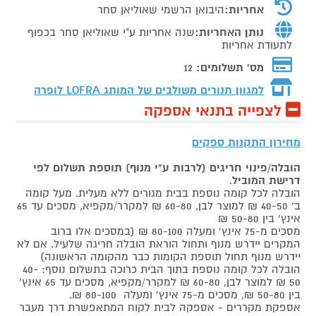
אחריות:
היבואן הרשמי שאוליאן סחר
נותן האחריות:
שנה אחריות ע"י שאוליאן סחר בכפוף
לתעודת אחריות
מס' תשלומים:
12
למגוון תנורים משולבים של המותג
LOFRA לופרה
לצפייה בתנאי אספקה
מחירון התקנות ספקים
הובלה/פינוי חריגים (לרבות ע"י מנוף) תוספת תשלום לפי
דרישת המוביל
.
הובלה לכל קומה נוספת בבית מגורים ללא מעלית. מעל קומה
ב' 40-50 ₪ למוצר לבן, 60-80 ₪ למקרר/מקפיא, מסכים עד 65
אינץ' בין 50-80 ₪
מסכים מ-75 אינץ' ומעלה 80-100 ₪ (במסכים אלו ברוב
המקרים יידרש מנוף ותחול הוראת הובלה חריגה שלעיל. אם לא
יידרש מנוף תחול תוספת הקומות כבר מהקומה הראשונה)
הובלה לכל קומה נוספת בתוך הבית כרוכה בתשלום נוסף: 40-
50 ₪ למוצר לבן, 60-80 ₪ למקרר/מקפיא, מסכים עד 65 אינץ'
בין 50-80 ₪, מסכים מ-75 אינץ' ומעלה 80-100 ₪.
אספקת מקררים - אספקה לבית לקוח המתאפשרת דרך מעבר