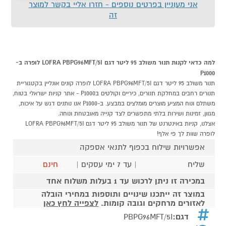
אני מעוניין בפרטים נוספים - חזרו אליי בקשר למוצר
זה
למה כדאי לקנות תנור משולב 95 ליטר דגם LOFRA PBPG96MFT/5I לופרה ב-
P1000
תנור משולב 95 ליטר דגם LOFRA PBPG96MFT/5I לופרה קונים אונליין בקטגוריית
תנורים רחבים במחלקת תנורים, כיריים וקולטים בP1000 - אתר קניות ישראלי בטוח,
משתלם ונוח המציע מוצרים מומלצים במבצע. ב-P1000 אנו נותנים דגש על איכות,
מגוון, זמינות ושירות בלתי מתפשרים לצד קנייה מאובטחת ונוחה.
אצלנו, קניות באינטרנט של תנור משולב 95 ליטר דגם LOFRA PBPG96MFT/5I
לופרה שוות לך פי אלף!
אפשרויות שילוח בכפוף לתנאי אספקה
שליח
| עד 7 ימי עסקים |
חינם
במכירה זו ניתן לרכוש עד 1 בעלות משלוח אחד
במוצר זה ייתכנו שינויים ותוספות במחירי הובלה
לאזורים מרחקים וגובה קומות.
לצפייה לחץ כאן
דגם:
PBPG96MFT/5I