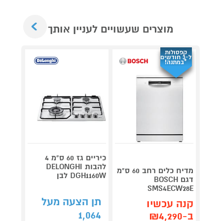
Next
מוצרים שעשויים לעניין אותך
קפסולות
ל-3 חודשים
*במתנה!
כיריים גז 60 ס"מ 4
להבות DELONGHI
מדיח כלים רחב 60 ס"מ
DGH1160W לבן
5DK60
דגם BOSCH
SMS4ECW28E
תן הצעה מעל
תן 
קנה עכשיו
,359
1,064
ב-₪4,290