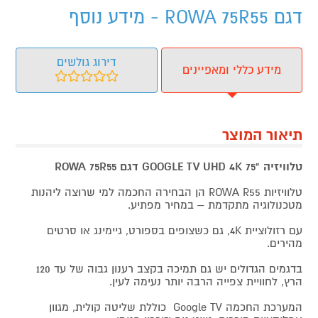
דגם ROWA 75R55 - מידע נוסף
דירוג גולשים
מידע כללי ומאפיינים
תיאור המוצר
טלוויזיה "75 GOOGLE TV UHD 4K דגם ROWA 75R55
טלוויזיות ROWA R55 הן הבחירה החכמה למי שרוצה ליהנות
מטכנולוגיה מתקדמת – במחיר מפתיע.
עם רזולוציית 4K, גם כשצופים בספורט, גיימינג או סרטים
מהירים.
בדגמים הגדולים יש גם תמיכה בקצב רענון גבוה של עד 120
הרץ, לחוויית צפייה הרבה יותר נעימה לעין.
המערכת החכמה Google TV כוללת שליטה קולית, מגוון