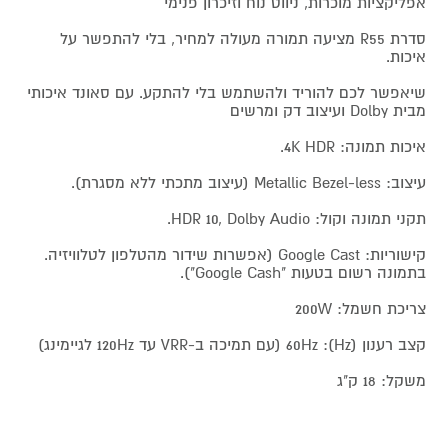
אפליקציות מוכרות, ניווט נוח וזיכרון פנימי
סדרת R55 מציעה תמורה מעולה למחיר, בלי להתפשר על
איכות.
שיאפשר לכם להוריד ולהשתמש בלי להתקע. עם סאונד איכותי
מבית Dolby ועיצוב דק ומרשים
איכות תמונה: 4K HDR.
עיצוב: Metallic Bezel-less (עיצוב מתכתי ללא מסגרת).
תקני תמונה וקול: HDR 10, Dolby Audio.
קישוריות: Google Cast (אפשרות שידור מהטלפון לטלוויזיה.
בתמונה רשום בטעות "Google Cash").
צריכת חשמל: 200W
קצב רענון (Hz): 60Hz (עם תמיכה ב-VRR עד 120Hz לגיימינג)
משקל: 18 ק"ג