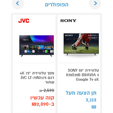
הפופולרים
טלוויזיה "55 SONY
מסך טלוויזיה "75 4K
K55S35B BRAVIA 3
דגם JVC LT-75N7175
RAVIA
Google Tv 4K
שחור
2,590
₪
תן הצעה מעל
תן 
קנה עכשיו
009
2,112
ב-₪2,090
₪
₪