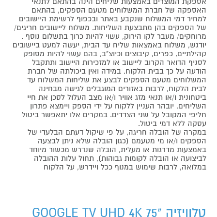
אספקת המוצרים באמצעות שליחים הינה בהתאם לתנאי
האספקה של חברת המשלוחים מטעם הספקים, בהתאם
למחיר דמי המשלוח שנקבע באתר ובכפוף לרשימת היישובים
של הספקים בהן מתבצעת השליחות. משלוח ליישובים חריגים/
מרוחקים/ מעבר לקו הירוק, עשוי להיות כרוך בתשלום נוסף .
יודגש, משלוח באמצאות שליח עד הבית, יעשה למעט ביישובים
קהילתיים, כפרים, קיבוצים וכיוצ"ב, בהם עשוי להיות מסופק
לסניף הדואר הקרוב ליישוב או למזכירות היישוב ותתקבל
הודעה על כך בבית הלקוח. במידה ואין ביכולתה של חברת
המשלוחים מטעם הספקים לבצע את שליחות המשלוח עד
לבית הלקוח, לרבות באזורים המוגבלים לגישה מבחינה
ביטחונית ו/או תנאי מזג אוויר ו/או מצב העלול לסכן את חיי
השליחים, יובהר העניין ללקוח על ידי הספק ויימצא פתרון
חליפי המקובל על שני הצדדים. במקרים אלו יתאפשר ביטול
עסקה ללא דמי ביטול.
במקרה של הובלה חריגה, על פי שיקול דעתם הבלעדי של
הספקים ו/או מי מטעמם (כגון הובלה שלא ניתן לבצעה
באמצעות מדרגות או מעלית, הובלה שנדרש מכשור מיוחד
לביצועה או הובלה לקומות גבוהות), תחול עלות ההובלה
במלואה, לרבות שימוש במנוף ככל ויידרש, על הלקוח
טלוויזיה "75 GOOGLE TV UHD 4K