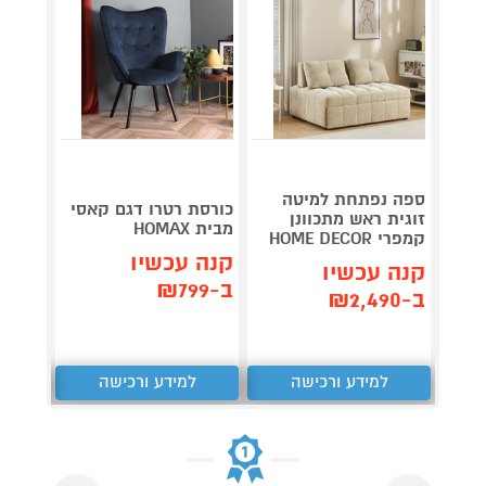
ספה נפתחת למיטה
כורסת רטרו דגם קאסי
מערכת
זוגית ראש מתכוונן
מבית HOMAX
CD-30
קמפרי HOME DECOR
קנה עכשיו
קנה 
קנה עכשיו
ב-₪799
ב-₪327
ב-₪2,490
למידע ורכישה
למידע ורכישה
ל
Next
Previous