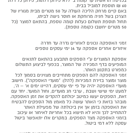
בכניסה הראשית עד קומה ב' ללא פירוק דלתות, פירוק כל דלת
60 ₪ תוספת למוביל בבית.
באם קיים מרחק הליכה העולה על 50 מטרים מבית מגוריו של
הצרכן בשל חניה מרוחקת או חוסר גישה לביתו,
תחול תוספת תשלום כעלות קומה נוספת, בהתאם למוצר (כל
50 מטרים יחשבו כקומה נוספת).
זמני האספקה נכונים לאזורים גדרה עד חדרה
איזורים אחרים אספקה עד 14 ימי עסקים נוספים
אספקת המוצרים ע"י הספקים תתבצע בהתאם לתנאים
המופיעים בדף המכירה של המוצר, בכפוף לביצוע התשלום
כמפורט בתקנון האתר.
זמני האספקה להם הספקים מתחייבים מצוינים בסמוך לכל
מוצר ומוצר בזירת המכירות (להלן: "מועדי האספקה"). חישוב
מועדי האספקה יהיה על פי ימי עסקים, דהיינו ימים א' – ה',
למעט ימי שישי ושבת , ערבי חג מועדים, וחול המועד. יחד עם
זאת, הספקים יעשו כמיטב יכולתם להקדים את זמן האספקה.
מובהר בזאת כי האתר עושה כל מאמץ מול הספקים להבטיח
את האספקה בזמן אך אין ביכולתה של מפעילת האתר
להתחייב לכך והיא לא תישא בכל אחריות לאיחור או עיכוב
בזמני האספקה מצד הספקים. במקרים אלו יתאפשר ביטול
עסקה ללא דמי ביטול.