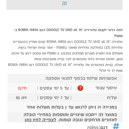
זה
למה כדאי לקנות טלוויזיה "75 GOOGLE TV UHD 4K דגם ROWA 75R55 ב-
P1000
טלוויזיה "75 GOOGLE TV UHD 4K דגם ROWA 75R55 קונים אונליין בקטגוריית
טלויזיות LED במחלקת טלויזיות וסאונד בP1000 - אתר קניות ישראלי בטוח,
משתלם ונוח המציע מוצרים מומלצים במבצע. ב-P1000 אנו נותנים דגש על איכות,
מגוון, זמינות ושירות בלתי מתפשרים לצד קנייה מאובטחת ונוחה.
אצלנו, קניות באינטרנט של טלוויזיה "75 GOOGLE TV UHD 4K דגם ROWA 75R55
שוות לך פי אלף!
אפשרויות שילוח בכפוף לתנאי אספקה
איסוף עצמי
| עד 5 ימי עסקים |
חינם
?
שליח
| עד 7 ימי עסקים |
199 ₪
במכירה זו ניתן לרכוש עד 1 בעלות משלוח אחד
במוצר זה ייתכנו שינויים ותוספות במחירי הובלה
לאזורים מרחקים וגובה קומות.
לצפייה לחץ כאן
דגם:
75R55