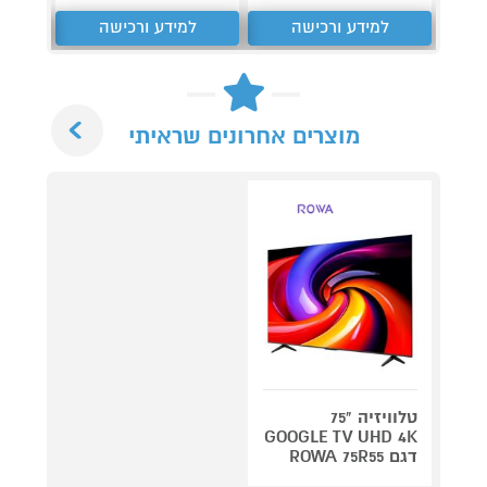
למידע ורכישה
למידע ורכישה
ל
Next
מוצרים אחרונים שראיתי
טלוויזיה "75
GOOGLE TV UHD 4K
דגם ROWA 75R55