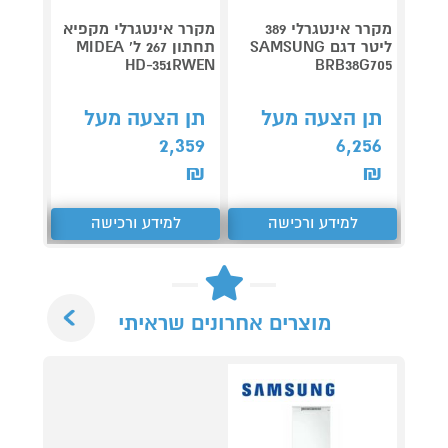
מקרר אינטגרלי 389
מקרר אינטגרלי מקפיא
מקרר 
ליטר דגם SAMSUNG
תחתון 267 ל' MIDEA
199ES
HD-351RWEN
BRB38G705
תן הצעה מעל
תן הצעה מעל
תן 
,561
2,359
6,256
₪
₪
₪
למידע ורכישה
למידע ורכישה
ל
Next
מוצרים אחרונים שראיתי