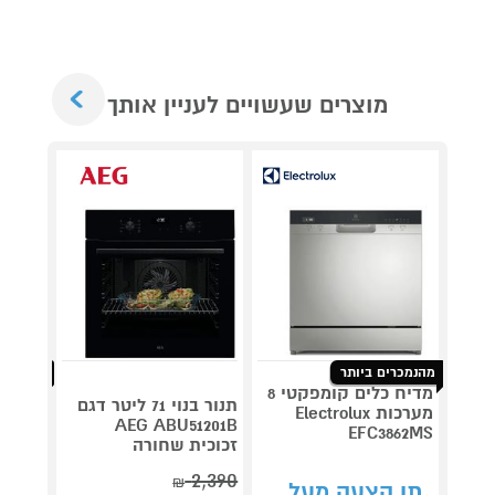
Next
מוצרים שעשויים לעניין אותך
מהנמכרים ביותר
מהנמכרי
מדיח כלים קומפקטי 8
שואב א
תנור בנוי 71 ליטר דגם
מערכות Electrolux
AEG ABU51201B
SHARK
EFC3862MS
זכוכית שחורה
2,390
₪
תן הצעה מעל
תן 