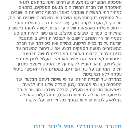
אספקת המוצרים באמצעות שליחים הינה בהתאם לתנאי
האספקה של חברת המשלוחים מטעם הספקים, בהתאם
למחיר דמי המשלוח שנקבע באתר ובכפוף לרשימת היישובים
של הספקים בהן מתבצעת השליחות. משלוח ליישובים חריגים/
מרוחקים/ מעבר לקו הירוק, עשוי להיות כרוך בתשלום נוסף .
יודגש, משלוח באמצאות שליח עד הבית, יעשה למעט ביישובים
קהילתיים, כפרים, קיבוצים וכיוצ"ב, בהם עשוי להיות מסופק
לסניף הדואר הקרוב ליישוב או למזכירות היישוב ותתקבל
הודעה על כך בבית הלקוח. במידה ואין ביכולתה של חברת
המשלוחים מטעם הספקים לבצע את שליחות המשלוח עד
לבית הלקוח, לרבות באזורים המוגבלים לגישה מבחינה
ביטחונית ו/או תנאי מזג אוויר ו/או מצב העלול לסכן את חיי
השליחים, יובהר העניין ללקוח על ידי הספק ויימצא פתרון
חליפי המקובל על שני הצדדים. במקרים אלו יתאפשר ביטול
עסקה ללא דמי ביטול.
במקרה של הובלה חריגה, על פי שיקול דעתם הבלעדי של
הספקים ו/או מי מטעמם (כגון הובלה שלא ניתן לבצעה
באמצעות מדרגות או מעלית, הובלה שנדרש מכשור מיוחד
לביצועה או הובלה לקומות גבוהות), תחול עלות ההובלה
במלואה, לרבות שימוש במנוף ככל ויידרש, על הלקוח
מקרר אינטגרלי 298 ליטר דגם