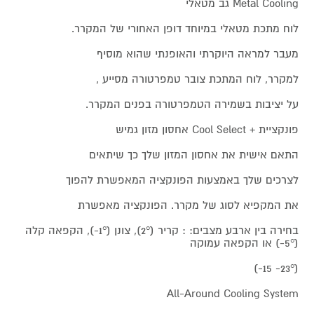
Metal Cooling גב מטאלי
לוח מתכת מטאלי במיוחד דופן האחורי של המקרר.
מעבר למראה היוקרתי והאופנתי שהוא מוסיף
למקרר, לוח המתכת צובר טמפרטורה מסייע ,
על יציבות בשמירה הטמפרטורה בפנים המקרר.
פונקציית + Cool Select אחסון מזון גמיש
התאם אישית את אחסון המזון שלך כך שיתאים
לצרכים שלך באמצעות הפונקציה המאפשרת להפוך
את המקפיא לסוג של מקרר. הפונקציה מאפשרת
בחירה בין ארבע מצבים: : קריר (2°), צונן (1°-), הקפאה קלה
(5°-) או הקפאה עמוקה
(23°- 15-)
All-Around Cooling System