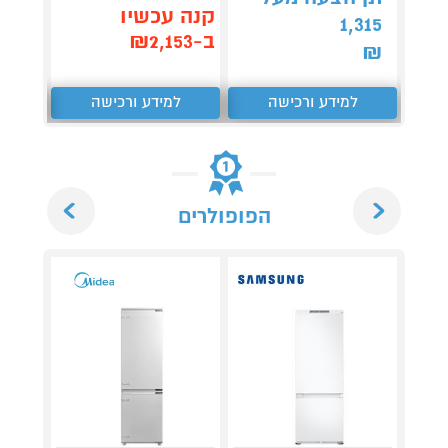
קנה עכשיו
288
1,315
ב-₪2,153
₪
₪
למידע ורכישה
למידע ורכישה
ל
Next
Previous
הפופולרים