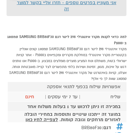
אני מעוניין בפרטים נוספים - חזרו אליי בקשר למוצר
זה
למה כדאי לקנות מקרר אינטגרלי 298 ליטר דגם SAMSUNG BRB80F30 סמסונג
ב-P1000
מקרר אינטגרלי 298 ליטר דגם SAMSUNG BRB80F30 סמסונג קונים אונליין
בקטגוריית מקרר אינטגרלי במחלקת מקררים ומקפיאים בP1000 - אתר קניות
ישראלי בטוח, משתלם ונוח המציע מוצרים מומלצים במבצע. ב-P1000 אנו נותנים
דגש על איכות, מגוון, זמינות ושירות בלתי מתפשרים לצד קנייה מאובטחת ונוחה.
אצלנו, קניות באינטרנט של מקרר אינטגרלי 298 ליטר דגם SAMSUNG BRB80F30
סמסונג שוות לך פי אלף!
אפשרויות שילוח בכפוף לתנאי אספקה
שליח
| עד 7 ימי עסקים |
חינם
במכירה זו ניתן לרכוש עד 1 בעלות משלוח אחד
במוצר זה ייתכנו שינויים ותוספות במחירי הובלה
לאזורים מרחקים וגובה קומות.
לצפייה לחץ כאן
דגם:
BRB80F30