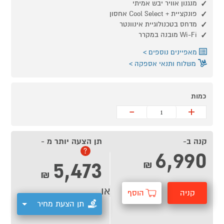
מנגנון אוויר יבש אמיתי
פונקציית + Cool Select אחסון
מדחס בטכנולוגיית אינוונטר
Wi-Fi מובנה במקרר
מאפיינים נוספים
משלוח ותנאי אספקה
כמות
-
+
קנה ב-
תן הצעה יותר מ -
6,990
?
5,473
₪
₪
או
קניה
הוסף
תן הצעת מחיר
מהירה
לסל