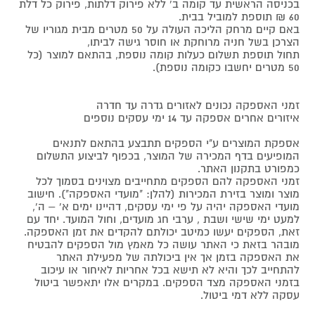
בכניסה הראשית עד קומה ב' ללא פירוק דלתות, פירוק כל דלת
60 ₪ תוספת למוביל בבית.
באם קיים מרחק הליכה העולה על 50 מטרים מבית מגוריו של
הצרכן בשל חניה מרוחקת או חוסר גישה לביתו,
תחול תוספת תשלום כעלות קומה נוספת, בהתאם למוצר (כל
50 מטרים יחשבו כקומה נוספת).
זמני האספקה נכונים לאזורים גדרה עד חדרה
איזורים אחרים אספקה עד 14 ימי עסקים נוספים
אספקת המוצרים ע"י הספקים תתבצע בהתאם לתנאים
המופיעים בדף המכירה של המוצר, בכפוף לביצוע התשלום
כמפורט בתקנון האתר.
זמני האספקה להם הספקים מתחייבים מצוינים בסמוך לכל
מוצר ומוצר בזירת המכירות (להלן: "מועדי האספקה"). חישוב
מועדי האספקה יהיה על פי ימי עסקים, דהיינו ימים א' – ה',
למעט ימי שישי ושבת , ערבי חג מועדים, וחול המועד. יחד עם
זאת, הספקים יעשו כמיטב יכולתם להקדים את זמן האספקה.
מובהר בזאת כי האתר עושה כל מאמץ מול הספקים להבטיח
את האספקה בזמן אך אין ביכולתה של מפעילת האתר
להתחייב לכך והיא לא תישא בכל אחריות לאיחור או עיכוב
בזמני האספקה מצד הספקים. במקרים אלו יתאפשר ביטול
עסקה ללא דמי ביטול.