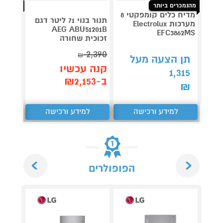
מהנמכרים ביותר
מהנמכרי
מדיח כלים קומפקטי 8
שואב א
תנור בנוי 71 ליטר דגם
מערכות Electrolux
AEG ABU51201B
SHARK
EFC3862MS
זכוכית שחורה
2,390
₪
תן הצעה מעל
תן 
קנה עכשיו
288
1,315
ב-₪2,153
₪
₪
למידע ורכישה
למידע ורכישה
ל
Next
Previous
הפופולרים