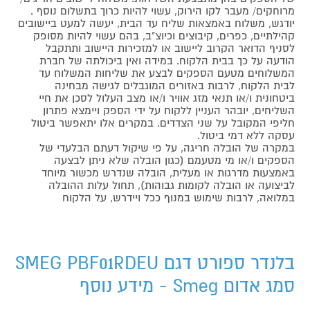
מרוחקים/ מעבר לקו הירוק, עשוי להיות כרוך בתשלום נוסף .
יודגש, משלוח באמצאות שליח עד הבית, יעשה למעט ביישובים
קהילתיים, כפרים, קיבוצים וכיוצ"ב, בהם עשוי להיות מסופק
לסניף הדואר הקרוב ליישוב או למזכירות היישוב ותתקבל
הודעה על כך בבית הלקוח. במידה ואין ביכולתה של חברת
המשלוחים מטעם הספקים לבצע את שליחות המשלוח עד
לבית הלקוח, לרבות באזורים המוגבלים לגישה מבחינה
ביטחונית ו/או תנאי מזג אוויר ו/או מצב העלול לסכן את חיי
השליחים, יובהר העניין ללקוח על ידי הספק ויימצא פתרון
חליפי המקובל על שני הצדדים. במקרים אלו יתאפשר ביטול
עסקה ללא דמי ביטול.
במקרה של הובלה חריגה, על פי שיקול דעתם הבלעדי של
הספקים ו/או מי מטעמם (כגון הובלה שלא ניתן לבצעה
באמצעות מדרגות או מעלית, הובלה שנדרש מכשור מיוחד
לביצועה או הובלה לקומות גבוהות), תחול עלות ההובלה
במלואה, לרבות שימוש במנוף ככל ויידרש, על הלקוח
בלנדר ספורט דגם SMEG PBF01RDEU
סמג אדום Smeg - מידע נוסף