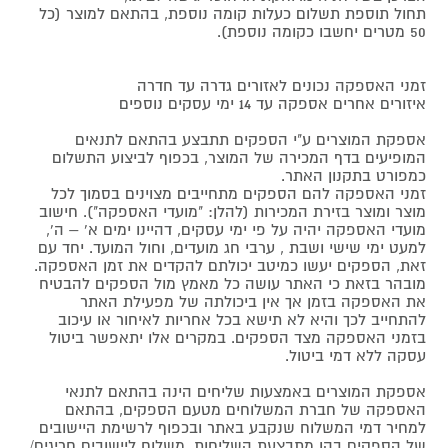
תחול תוספת תשלום כעלות קומה נוספת, בהתאם למוצר (כל
50 מטרים יחשבו כקומה נוספת).
זמני האספקה נכונים לאזורים גדרה עד חדרה
איזורים אחרים אספקה עד 14 ימי עסקים נוספים
אספקת המוצרים ע"י הספקים תתבצע בהתאם לתנאים
המופיעים בדף המכירה של המוצר, בכפוף לביצוע התשלום
כמפורט בתקנון האתר.
זמני האספקה להם הספקים מתחייבים מצוינים בסמוך לכל
מוצר ומוצר בזירת המכירות (להלן: "מועדי האספקה"). חישוב
מועדי האספקה יהיה על פי ימי עסקים, דהיינו ימים א' – ה',
למעט ימי שישי ושבת , ערבי חג מועדים, וחול המועד. יחד עם
זאת, הספקים יעשו כמיטב יכולתם להקדים את זמן האספקה.
מובהר בזאת כי האתר עושה כל מאמץ מול הספקים להבטיח
את האספקה בזמן אך אין ביכולתה של מפעילת האתר
להתחייב לכך והיא לא תישא בכל אחריות לאיחור או עיכוב
בזמני האספקה מצד הספקים. במקרים אלו יתאפשר ביטול
עסקה ללא דמי ביטול.
אספקת המוצרים באמצעות שליחים הינה בהתאם לתנאי
האספקה של חברת המשלוחים מטעם הספקים, בהתאם
למחיר דמי המשלוח שנקבע באתר ובכפוף לרשימת היישובים
של הספקים בהן מתבצעת השליחות. משלוח ליישובים חריגים/