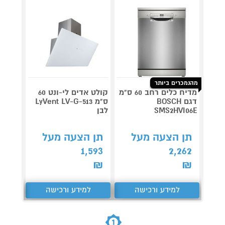
מהנמכרים ביותר
מדיח כלים רחב 60 ס"מ
קולט אדים לי-ונט 60
דגם BOSCH
ס"מ LyVent LV-G-513
דגם NINJA AG653
SMS2HVI06E
לבן
תן 
תן הצעה מעל
תן הצעה מעל
,043
1,593
2,262
₪
₪
₪
למידע ורכישה
למידע ורכישה
ל