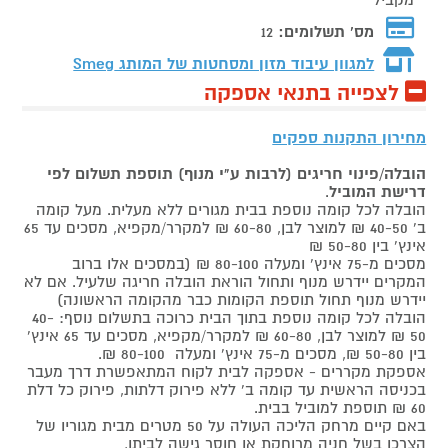
מקביל
מס' תשלומים:
12
למגוון עיבוד מזון ומסחטות של המותג
Smeg
לצפייה בתנאי אספקה
מחירון התקנות ספקים
הובלה/פינוי חריגים (לרבות ע"י מנוף) תוספת תשלום לפי
דרישת המוביל
.
הובלה לכל קומה נוספת בבית מגורים ללא מעלית. מעל קומה
ב' 40-50 ₪ למוצר לבן, 60-80 ₪ למקרר/מקפיא, מסכים עד 65
אינץ' בין 50-80 ₪
מסכים מ-75 אינץ' ומעלה 80-100 ₪ (במסכים אלו ברוב
המקרים יידרש מנוף ותחול הוראת הובלה חריגה שלעיל. אם לא
יידרש מנוף תחול תוספת הקומות כבר מהקומה הראשונה)
הובלה לכל קומה נוספת בתוך הבית כרוכה בתשלום נוסף: 40-
50 ₪ למוצר לבן, 60-80 ₪ למקרר/מקפיא, מסכים עד 65 אינץ'
בין 50-80 ₪, מסכים מ-75 אינץ' ומעלה 80-100 ₪.
אספקת מקררים - אספקה לבית לקוח המתאפשרת דרך מעבר
בכניסה הראשית עד קומה ב' ללא פירוק דלתות, פירוק כל דלת
60 ₪ תוספת למוביל בבית.
באם קיים מרחק הליכה העולה על 50 מטרים מבית מגוריו של
הצרכן בשל חניה מרוחקת או חוסר גישה לביתו,