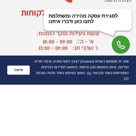
הצהרת נגישות
מוקד הזמנות ושירות לקוחות
03-9545370
שעות פעילות מוקד הזמנות:
א' - ה':
09:00 - 18:00
ו' וערבי חג:
09:00 - 13:00
שעות פעילות מוקד שירות לקוחות:
אתר זה משתמש בעוגיות (Cookies) לצורך ניתוח נתונים, שיפור חוויית
א' - ד':
09:00 - 16:30
הגלישה, שיווק והתאמת תוכן פרסומי, בהתאם למדיניות הפרטיות
אישור
ה :
09:00 - 16:00
המפורסמת באתר ובקישור
כאן
. המשך השימוש באתר מהווה הסכמה
חול המועד
09:00 - 15:00
לכך.
?
יצירת קשר/ביטול הזמנה
כל הזכויות שמורות P1000© 2021