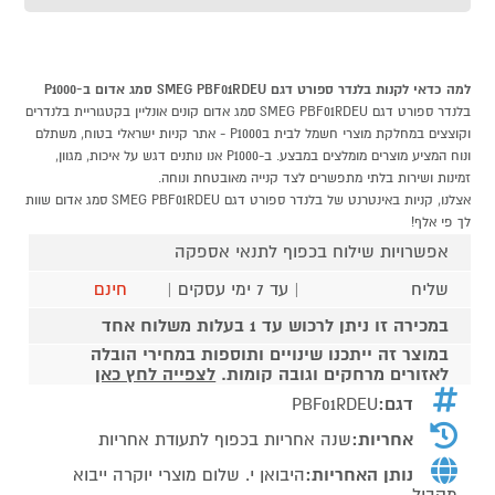
למה כדאי לקנות בלנדר ספורט דגם SMEG PBF01RDEU סמג אדום ב-P1000
בלנדר ספורט דגם SMEG PBF01RDEU סמג אדום קונים אונליין בקטגוריית בלנדרים
וקוצצים במחלקת מוצרי חשמל לבית בP1000 - אתר קניות ישראלי בטוח, משתלם
ונוח המציע מוצרים מומלצים במבצע. ב-P1000 אנו נותנים דגש על איכות, מגוון,
זמינות ושירות בלתי מתפשרים לצד קנייה מאובטחת ונוחה.
אצלנו, קניות באינטרנט של בלנדר ספורט דגם SMEG PBF01RDEU סמג אדום שוות
לך פי אלף!
אפשרויות שילוח בכפוף לתנאי אספקה
שליח
| עד 7 ימי עסקים |
חינם
במכירה זו ניתן לרכוש עד 1 בעלות משלוח אחד
במוצר זה ייתכנו שינויים ותוספות במחירי הובלה
לאזורים מרחקים וגובה קומות.
לצפייה לחץ כאן
דגם:
PBF01RDEU
אחריות:
שנה אחריות בכפוף לתעודת אחריות
נותן האחריות:
היבואן י. שלום מוצרי יוקרה ייבוא