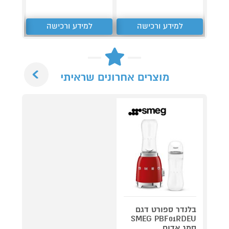
₪
למידע ורכישה
למידע ורכישה
ל
Next
מוצרים אחרונים שראיתי
בלנדר ספורט דגם
SMEG PBF01RDEU
סמג אדום