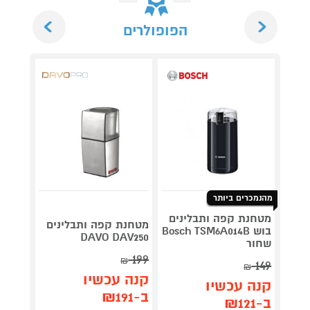
Next
Previous
הפופולרים
מהנמכרים ביותר
נוטרי 
מטחנת קפה ותבלינים
ENDER
מטחנת קפה ותבלינים
בוש Bosch TSM6A014B
דגם HB153
DAVO DAV250
שחור
199
₪
149
₪
תן 
קנה עכשיו
קנה עכשיו
446
ב-₪191
ב-₪121