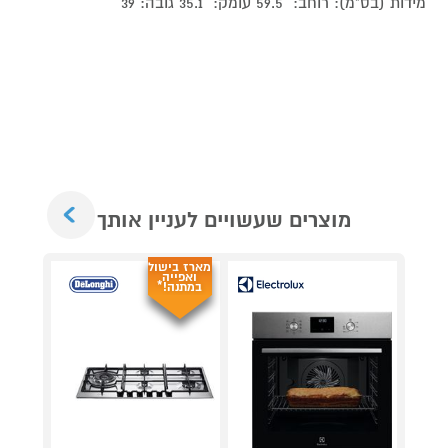
מידות (בס"מ): רוחב: 59.5 עומק: 35.1 גובה: 39
Next
מוצרים שעשויים לעניין אותך
מארז בישול
ואפייה
במתנה!*