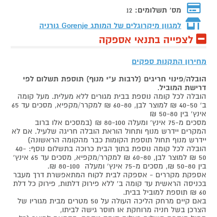
מס' תשלומים:
12
למגוון מיקרוגלים של המותג
Gorenje גורניה
לצפייה בתנאי אספקה
מחירון התקנות ספקים
הובלה/פינוי חריגים (לרבות ע"י מנוף) תוספת תשלום לפי
דרישת המוביל
.
הובלה לכל קומה נוספת בבית מגורים ללא מעלית. מעל קומה
ב' 40-50 ₪ למוצר לבן, 60-80 ₪ למקרר/מקפיא, מסכים עד 65
אינץ' בין 50-80 ₪
מסכים מ-75 אינץ' ומעלה 80-100 ₪ (במסכים אלו ברוב
המקרים יידרש מנוף ותחול הוראת הובלה חריגה שלעיל. אם לא
יידרש מנוף תחול תוספת הקומות כבר מהקומה הראשונה)
הובלה לכל קומה נוספת בתוך הבית כרוכה בתשלום נוסף: 40-
50 ₪ למוצר לבן, 60-80 ₪ למקרר/מקפיא, מסכים עד 65 אינץ'
בין 50-80 ₪, מסכים מ-75 אינץ' ומעלה 80-100 ₪.
אספקת מקררים - אספקה לבית לקוח המתאפשרת דרך מעבר
בכניסה הראשית עד קומה ב' ללא פירוק דלתות, פירוק כל דלת
60 ₪ תוספת למוביל בבית.
באם קיים מרחק הליכה העולה על 50 מטרים מבית מגוריו של
הצרכן בשל חניה מרוחקת או חוסר גישה לביתו,