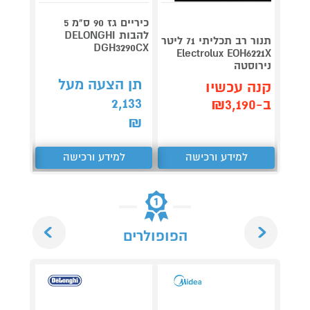
כיריים גז 90 ס"מ 5
להבות DELONGHI
ס"
תנור רב תכליתי 71 ליטר
DGH3290CX
לבן
Electrolux EOH6221X
נירוסטה
תן הצעה מעל
תן 
קנה עכשיו
,593
2,133
ב-₪3,190
₪
₪
למידע ורכישה
למידע ורכישה
ל
Next
Previous
הפופולרים