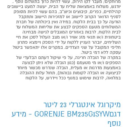
מרוחקים/ מעבר לקו הירוק, עשוי להיות כרוך בתשלום נוסף .
יודגש, משלוח באמצאות שליח עד הבית, יעשה למעט ביישובים
קהילתיים, כפרים, קיבוצים וכיוצ"ב, בהם עשוי להיות מסופק
לסניף הדואר הקרוב ליישוב או למזכירות היישוב ותתקבל
הודעה על כך בבית הלקוח. במידה ואין ביכולתה של חברת
המשלוחים מטעם הספקים לבצע את שליחות המשלוח עד
לבית הלקוח, לרבות באזורים המוגבלים לגישה מבחינה
ביטחונית ו/או תנאי מזג אוויר ו/או מצב העלול לסכן את חיי
השליחים, יובהר העניין ללקוח על ידי הספק ויימצא פתרון
חליפי המקובל על שני הצדדים. במקרים אלו יתאפשר ביטול
עסקה ללא דמי ביטול.
במקרה של הובלה חריגה, על פי שיקול דעתם הבלעדי של
הספקים ו/או מי מטעמם (כגון הובלה שלא ניתן לבצעה
באמצעות מדרגות או מעלית, הובלה שנדרש מכשור מיוחד
לביצועה או הובלה לקומות גבוהות), תחול עלות ההובלה
במלואה, לרבות שימוש במנוף ככל ויידרש, על הלקוח
מיקרוגל אינטגרלי 23 ליטר
דגםGORENJE BM235G1SYW - מידע
נוסף