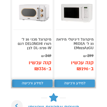
מיקרו
מיקרוגל דיגיטלי מידאה
מיקרוגל מכני 20 ל'
SPOKE
23 ל' MIDEA
רטרו DELONGHI דגם
088LP
EM823A2GU
DL-3720-W לבן
349
399
₪
₪
תן 
קנה עכשיו
קנה עכשיו
,057
ב-₪296
ב-₪336
₪
למידע ורכישה
למידע ורכישה
ל
Next