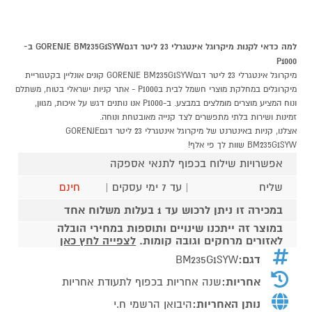
למה כדאי לקנות מיקרוגל אינטגרלי 23 ליטר דגםGORENJE BM235G1SYW ב-
P1000
מיקרוגל אינטגרלי 23 ליטר דגםGORENJE BM235G1SYW קונים אונליין בקטגוריית
מיקרוגלים במחלקת מוצרי חשמל לבית בP1000 - אתר קניות ישראלי בטוח, משתלם
ונוח המציע מוצרים מומלצים במבצע. ב-P1000 אנו נותנים דגש על איכות, מגוון,
זמינות ושירות בלתי מתפשרים לצד קנייה מאובטחת ונוחה.
אצלנו, קניות באינטרנט של מיקרוגל אינטגרלי 23 ליטר דגםGORENJE
BM235G1SYW שוות לך פי אלף!
אפשרויות שילוח בכפוף לתנאי אספקה
שליח
| עד 7 ימי עסקים |
חינם
במכירה זו ניתן לרכוש עד 1 בעלות משלוח אחד
במוצר זה ייתכנו שינויים ותוספות במחירי הובלה
לאזורים מרחקים וגובה קומות.
לצפייה לחץ כאן
דגם:
BM235G1SYW
אחריות:
שנה אחריות בכפוף לתעודת אחריות
נותן האחריות:
היבואן הרשמי ח.י