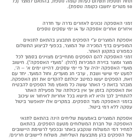
תחול תוספת תשלום כעלות קומה נוספת, בהתאם למוצר (כל
50 מטרים יחשבו כקומה נוספת).
זמני האספקה נכונים לאזורים גדרה עד חדרה
איזורים אחרים אספקה עד 14 ימי עסקים נוספים
אספקת המוצרים ע"י הספקים תתבצע בהתאם לתנאים
המופיעים בדף המכירה של המוצר, בכפוף לביצוע התשלום
כמפורט בתקנון האתר.
זמני האספקה להם הספקים מתחייבים מצוינים בסמוך לכל
מוצר ומוצר בזירת המכירות (להלן: "מועדי האספקה"). חישוב
מועדי האספקה יהיה על פי ימי עסקים, דהיינו ימים א' – ה',
למעט ימי שישי ושבת , ערבי חג מועדים, וחול המועד. יחד עם
זאת, הספקים יעשו כמיטב יכולתם להקדים את זמן האספקה.
מובהר בזאת כי האתר עושה כל מאמץ מול הספקים להבטיח
את האספקה בזמן אך אין ביכולתה של מפעילת האתר
להתחייב לכך והיא לא תישא בכל אחריות לאיחור או עיכוב
בזמני האספקה מצד הספקים. במקרים אלו יתאפשר ביטול
עסקה ללא דמי ביטול.
אספקת המוצרים באמצעות שליחים הינה בהתאם לתנאי
האספקה של חברת המשלוחים מטעם הספקים, בהתאם
למחיר דמי המשלוח שנקבע באתר ובכפוף לרשימת היישובים
של הספקים בהן מתבצעת השליחות. משלוח ליישובים חריגים/