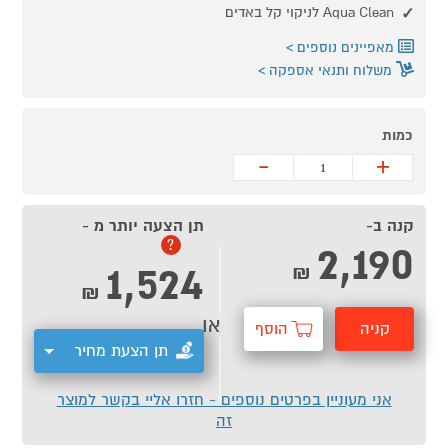
Aqua Clean לניקוי קל באדים
מאפיינים נוספים
משלוח ותנאי אספקה
כמות
-
+
קנה ב-
תן הצעה יותר מ -
2,190
?
1,524
₪
₪
או
קניה
הוסף
תן הצעת מחיר
מהירה
לסל
אני מעוניין בפרטים נוספים - חזרו אליי בקשר למוצר
זה