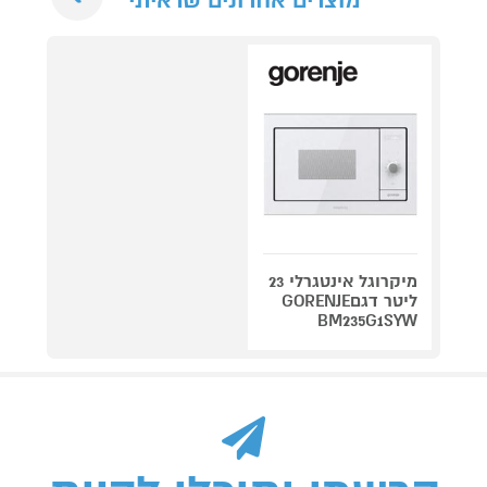
מוצרים אחרונים שראיתי
מיקרוגל אינטגרלי 23
ליטר דגםGORENJE
BM235G1SYW