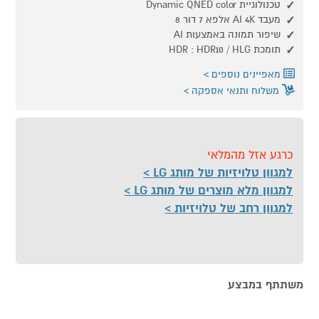
טכנולוגיית Dynamic QNED color
מעבד AI 4K אלפא 7 דור 8
שיפור תמונה באמצעות AI
תומכת HDR : HDR10 / HLG
מאפיינים נוספים
משלוח ותנאי אספקה
כרגע אזל מהמלאי
למגוון טלויזיות של מותג LG
למגוון מלא מוצרים של מותג LG
למגוון רחב של טלויזיות
משתתף במבצע