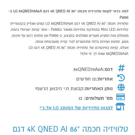
למה כדאי לקנות טלוויזיה חכמה "86 4K QNED AI דגם LG 86QNED70A6A ב-
P1000
טלוויזיה חכמה "86 4K QNED AI דגם LG 86QNED70A6A קונים אונליין בקטגוריית
טלויזיות Mini LED במחלקת טלויזיות וסאונד בP1000 - אתר קניות ישראלי בטוח,
משתלם ונוח המציע מוצרים מומלצים במבצע. ב-P1000 אנו נותנים דגש על איכות,
מגוון, זמינות ושירות בלתי מתפשרים לצד קנייה מאובטחת ונוחה.
אצלנו, קניות באינטרנט של טלוויזיה חכמה "86 4K QNED AI דגם LG
86QNED70A6A שוות לך פי אלף!
דגם:
86QNED70A6A
אחריות:
12 חודשים
נותן האחריות:
קבוצת ח.י היבואן הרשמי
מס' תשלומים:
12
למגוון טלויזיות של המותג
LG אל.ג'י
טלוויזיה חכמה "86 4K QNED AI דגם