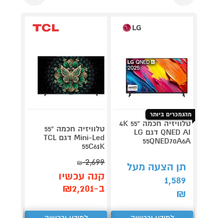
מהנמכרים ביותר
טלוויזיה חכמה "55 4K
טלוויזיה חכמה "55
QNED AI דגם LG
vo Ai
Mini-Led דגם TCL
144Hz
55QNED70A6A
55C61K
2,699
₪
תן הצעה מעל
תן 
קנה עכשיו
,648
1,589
ב-₪2,201
₪
₪
למידע ורכישה
למידע ורכישה
ל