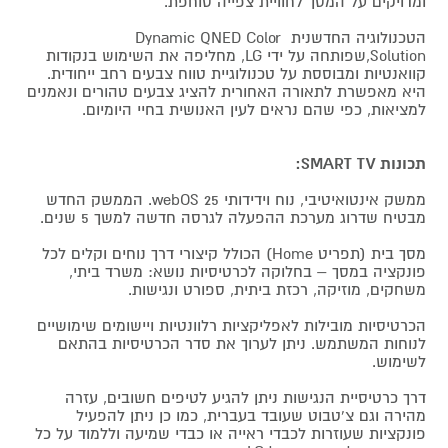
ומדויקים על המסך לחוויית צפייה סוחפת.
הטכנולוגיה החדשנית Dynamic QNED Color
Solution,שפותחה על ידי LG, מחליפה את השימוש בנקודות
קוואנטיות ומבוססת על טכנולוגיית טווח צבעים רחב ייחודית.
היא מאפשרת לתאורה האחורית להציג צבעים טהורים ונאמנים
למציאות, כפי שהם נראים לעין האנושית בחיי היומיום.
תכונות SMART TV:
ממשק אינטואיטיבי, נוח וידידותי 25 webOS. הממשק החדש
מבטיח שדרוג מערכת ההפעלה לגרסה חדשה למשך 5 שנים.
מסך בית (תפריט Home) הכולל קיצורי דרך נוחים וקלים לכל
פונקציה במסך – בחלוקה לכרטיסיות נושא: משרד ביתי,
משחקים, מוזיקה, רכזת ביתית, ספורט ונגישות.
הכרטיסיות מובילות לאפליקציות רלוונטיות ויישומים שימושיים
לנוחות המשתמש. ניתן לערוך את סדר הכרטיסיות בהתאם
לשימוש.
דרך כרטיסיית הנגישות ניתן להגיע לטיפים חשובים, עזרה
מהירה וגם צ'טבוט שעובד בעברית, כמו כן ניתן להפעיל
פונקציות שעוזרות לכבדי ראייה או כבדי שמיעה וללמוד על כל