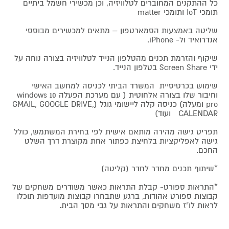
כל ההתקנים המחוברים לטלוויזיה, וכן מכשירי חשמל ביתיים
תומכי IoT ותומכי matter
שליטה באמצעות הסמארטפון – מתאים למכשירים מבוססי
אנדרואיד ול- iPhone.
שיקוף והזרמת תכנים מהטלפון הנייד לטלוויזיה בצורה נוחה על
ידי Screen Share בטלפון הנייד.
שימוש בכרטיסיית המשרד הביתי לכניסה למחשב האישי
וחיבור שלו בצורה אלחוטית ( עם מערכת הפעלה windows 10
pro ומעלה) כניסה קלה ליישומי גוגל (GMAIL, GOOGLE DRIVE,
CALENDAR ועוד)
תפריט גישה מהירה מותאם אישית לפי בחירת המשתמש, כולל
גישה לאפליקציות בלחיצת כפתור אחת מקוצרת דרך השלט
החכם.
*שיתוף תכנים מחדר לחדר (קליטה)
*התראות ספורט- קבלת התראות כאשר משודרים משחקים של
קבוצות ספורט אהודות, ברגע שתבחרו קבוצות מועדפות תוכלו
לראות לו"ז משחקים והתראות על גבי מסך הבית.