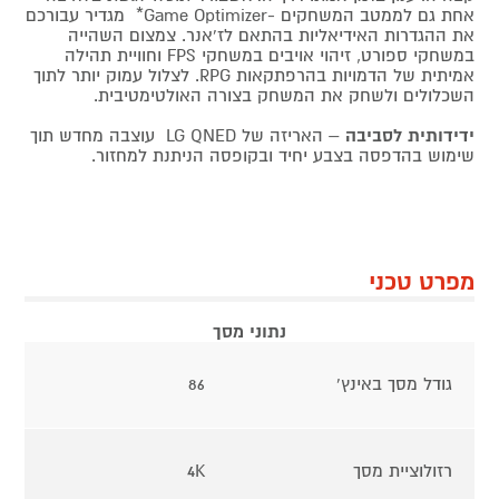
אחת גם לממטב המשחקים -Game Optimizer* מגדיר עבורכם
את ההגדרות האידיאליות בהתאם לז'אנר. צמצום השהייה
במשחקי ספורט, זיהוי אויבים במשחקי FPS וחוויית תהילה
אמיתית של הדמויות בהרפתקאות RPG. לצלול עמוק יותר לתוך
השכלולים ולשחק את המשחק בצורה האולטימטיבית.
ידידותית לסביבה
– האריזה של LG QNED עוצבה מחדש תוך
שימוש בהדפסה בצבע יחיד ובקופסה הניתנת למחזור.
מפרט טכני
נתוני מסך
גודל מסך באינץ'
86
רזולוציית מסך
4K