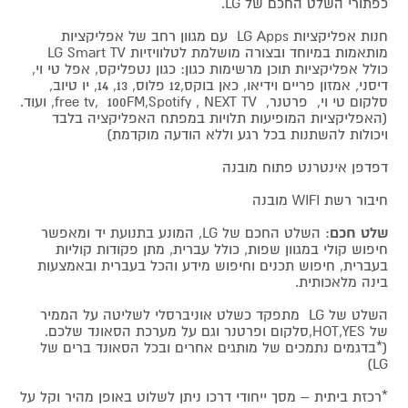
כפתורי השלט החכם של LG.
חנות אפליקציות LG Apps עם מגוון רחב של אפליקציות
מותאמות במיוחד ובצורה מושלמת לטלוויזיות LG Smart TV
כולל אפליקציות תוכן מרשימות כגון: כגון נטפליקס, אפל טי וי,
דיסני, אמזון פריים וידיאו, כאן בוקס,12 פלוס, 13, 14, יו טיוב,
סלקום טי וי, פרטנר, free tv, 100FM,Spotify , NEXT TV, ועוד.
(האפליקציות המופיעות תלויות במפתח האפליקציה בלבד
ויכולות להשתנות בכל רגע וללא הודעה מוקדמת)
דפדפן אינטרנט פתוח מובנה
חיבור רשת WIFI מובנה
שלט חכם
: השלט החכם של LG, המונע בתנועת יד ומאפשר
חיפוש קולי במגוון שפות, כולל עברית, מתן פקודות קוליות
בעברית, חיפוש תכנים וחיפוש מידע והכל בעברית ובאמצעות
בינה מלאכותית.
השלט של LG מתפקד כשלט אוניברסלי לשליטה על הממיר
של HOT,YES,סלקום ופרטנר וגם על מערכת הסאונד שלכם.
(*בדגמים נתמכים של מותגים אחרים ובכל הסאונד ברים של
LG)
*רכזת ביתית – מסך ייחודי דרכו ניתן לשלוט באופן מהיר וקל על