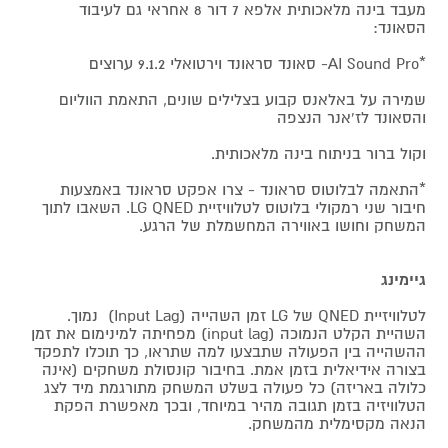
מעבד בינה מלאכותית אלפא 7 דור 8 אחראי גם לעיבוד
הסאונד:
*AI Sound Pro- סאונד סראונד וירטואלי 9.1.2 ערוצים
שמירה על באלאנס קבוע בצלילים שונים, התאמת הווליום
והסאונד לז'אנר הנצפה
וקול ברור בניתוח בינה מלאכותית.
*התאמה לבלוטוס סראונד - צרו אפקט סראונד באמצעות
חיבור שני רמקולי בלוטוס לטלוויזיית LG QNED. השאבו לתוך
המשחק וחושו באווירה המחשמלת של הרגע.
גיימינג
לטלוויזיית QNED של LG זמן השהייה (Input Lag) נמוך.
השהיית הקלט הנמוכה (input lag) מפחיתה למינימום את זמן
ההשהייה בין הפעולה שתבצעו למה שתראו, כך תוכלו לתפקד
בצורה אידיאלית בזמן אמת. בחיבור קונסולת משחקים (אינה
כלולה באריזה) כל פעולה בשלט המשחק מתורגמת מיד לצג
הטלוויזיה בזמן תגובה מהיר במיוחד, ובכך מאפשרת הפקת
הנאה מקסימלית מהמשחק.