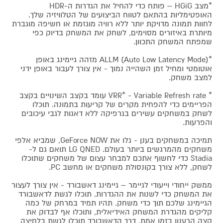
*מצב HGiG – פותח כדי להחיל את הגדרות ה-HDR
האופטימליות בהתאם לטווח הביצועים של הטלוויזיה שלך.
לחוות תמונה מדויקת יותר ללא רוויה מוגזמת או חשיפה מוגברת
מיותרת באיזורים מסוימים, לשחק את המשחק בדיוק כפי
שמפתח המשחק התכוון.
*ALLM (Auto Low Latency Mode) מזהה גיימינג באופן
אוטומטי ומחיל זמן השהייה נמוך - אין צורך לעבור באופן ידני
למצב משחק.
* VRR* - Variable Refresh rate עומד בקצב השינויים בקצב
הפריימים כדי להפחית מקרים של קריעות בתמונה. תוכלו
לשחק במשחקים עשירים בגרפיקה ללא דאגות לגבי עיכובים
והפרעות.
תמיכה במשחקים בענן - גלו את GeForce NOW, שמביא אלפי
משחקים מהמרגשים ביותר בעולם. LG QNED תואם גם ל-
Stadia כדי לחשוף אתכם למבחר עצום של משחקים שתוכלו
לשחק, ללא צורך בקונסולת משחקים או מחשב PC.
ממשק ייחודי וייעודי לגיימר – גיימינג דאשבורד - אין צורך לעצור
את המשחק כדי לשנות את ההגדרות. תוכלו לגשת לדאשבורד
הגיימינג שלכם תוך כדי משחק. תהיו תמיד במרחק של כמה
קליקים מהגדרת המשחק האידיאלית, ותוכלו אף לבדוק את
קצה הרענון בזמן אמת. דרך הדאשבורד תוכלו לגשת בלחיצה