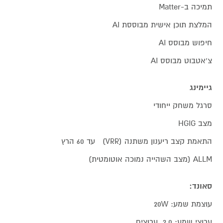
תמיכה ב-Matter
המלצת תוכן אישית מבוססת AI
חיפוש מבוסס AI
צ'אטבוט מבוסס AI
גיימינג
סרגל משחק ייחודי
מצב HGIG
התאמת קצב ריענון משתנה (VRR) עד 60 הרץ
ALLM (מצב השהייה נמוכה אוטומטית)
סאונד:
עוצמת שמע: 20W
ערוצי שמע: 2.0 ערוצים