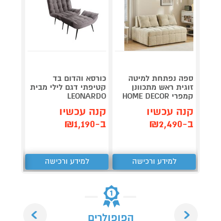
ספה נפתחת למיטה
כורסא והדום בד
מערכת
זוגית ראש מתכוונן
קטיפתי דגם לילי מבית
CD-30
קמפרי HOME DECOR
LEONARDO
קנה 
קנה עכשיו
קנה עכשיו
ב-₪327
ב-₪2,490
ב-₪1,190
למידע ורכישה
למידע ורכישה
ל
Next
Previous
הפופולרים