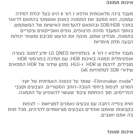
איכות תמונה
מעבד בינה מלאכותית אלפא 7 דור 8 הינו בעל יכולת למידה
עמוקה, הוא ממטב את התמונה באופן אוטומטי בהתאם לז'אנר
בתכני SDR/HDR ובהתאם להעדפות האישיות של המשתמש.
בנוסף המעבד מזהה פרצופים, גופים ואובייקטים עיקריים
בתמונה, מבליט אותם, מנקה את הרעש סביבם ומשפר יכולות
הבעה תלת מימדיות
מעבד אלפא 7 דור 8 בטלוויזיות LG QNED יודע למטב בצורה
אופטימלית תמונה באיכות HDR, עם תמיכה בפורמטי HDR
מובילים, לרבות HDR 10 ו-HLG. (תקן שידור של HDR המתאים
שידורי SDR לטלוויזיות 4K)
*Filmmaker mode- שומר על הכוונה האמיתית של יוצר
הסרט: לצפות ביחסי הגובה-רוחב המקוריים, הצבעים וקצבי
הפריימים, תוך הפחתת עיבוד שעשוי להשפיע על התמונה.
זווית צפייה רחבה עם צבעים נאמנים למציאות – לצפות
בקבוצות שאתם אוהדים בצבעים מציאותיים להדהים, מכל זווית
בה אתם יושבים.
איכות סאונד