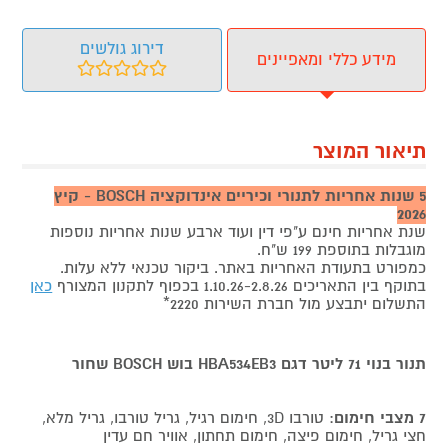
דירוג גולשים
מידע כללי ומאפיינים
תיאור המוצר
5 שנות אחריות לתנורי וכיריים אינדוקציה BOSCH - קיץ
2026
שנת אחריות חינם ע"פי דין ועוד ארבע שנות אחריות נוספות
מוגבלות בתוספת 199 ש"ח.
כמפורט בתעודת האחריות באתר. ביקור טכנאי ללא עלות.
בתוקף בין התאריכים 1.10.26-2.8.26 בכפוף לתקנון המצורף
כאן
התשלום יתבצע מול חברת השירות 2220*
תנור בנוי 71 ליטר דגם HBA534EB3 בוש BOSCH שחור
7 מצבי חימום
: טורבו 3D, חימום רגיל, גריל טורבו, גריל מלא,
חצי גריל, חימום פיצה, חימום תחתון, אוויר חם עדין