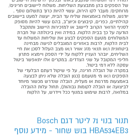
של הספקים בהן מתבצעת השליחות. משלוח ליישובים חריגים/
מרוחקים/ מעבר לקו הירוק, עשוי להיות כרוך בתשלום נוסף .
יודגש, משלוח באמצאות שליח עד הבית, יעשה למעט ביישובים
קהילתיים, כפרים, קיבוצים וכיוצ"ב, בהם עשוי להיות מסופק
לסניף הדואר הקרוב ליישוב או למזכירות היישוב ותתקבל
הודעה על כך בבית הלקוח. במידה ואין ביכולתה של חברת
המשלוחים מטעם הספקים לבצע את שליחות המשלוח עד
לבית הלקוח, לרבות באזורים המוגבלים לגישה מבחינה
ביטחונית ו/או תנאי מזג אוויר ו/או מצב העלול לסכן את חיי
השליחים, יובהר העניין ללקוח על ידי הספק ויימצא פתרון
חליפי המקובל על שני הצדדים. במקרים אלו יתאפשר ביטול
עסקה ללא דמי ביטול.
במקרה של הובלה חריגה, על פי שיקול דעתם הבלעדי של
הספקים ו/או מי מטעמם (כגון הובלה שלא ניתן לבצעה
באמצעות מדרגות או מעלית, הובלה שנדרש מכשור מיוחד
לביצועה או הובלה לקומות גבוהות), תחול עלות ההובלה
במלואה, לרבות שימוש במנוף ככל ויידרש, על הלקוח
תנור בנוי 71 ליטר דגם Bosch
HBA534EB3 בוש שחור - מידע נוסף