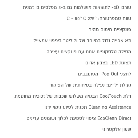
טורבו 3D- לתוצאות מושלמות גם ב-3 מפלסים בו זמנית
טווח טמפרטורה: 275° C - 50° C
פונקציית חימום מהיר
תא אפייה גדול במיוחד של 71 ליטר בציפוי אמאייל
מסילה טלסקופית אחת עם פונקצית עצירה
תצוגת LED בצבע אדום
לחצני Pop Out מסתובבים
נעילת ילדים: נעילה בטיחותית של הפיקוד
דלת CoolTouch הבנויה משלוש שכבות של זכוכית מחוסמת
Cleaning Assistance תכנית לסיוע ניקוי ידני
EcoClean Direct ציפוי לספיגת לכלוך ושומנים עדינים
שעון אלקטרוני