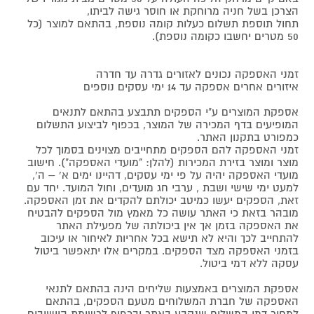
הצרכן בשל חניה מרוחקת או חוסר גישה לביתו,
תחול תוספת תשלום כעלות קומה נוספת, בהתאם למוצר (כל
50 מטרים יחשבו כקומה נוספת).
זמני האספקה נכונים לאזורים גדרה עד חדרה
איזורים אחרים אספקה עד 14 ימי עסקים נוספים
אספקת המוצרים ע"י הספקים תתבצע בהתאם לתנאים
המופיעים בדף המכירה של המוצר, בכפוף לביצוע התשלום
כמפורט בתקנון האתר.
זמני האספקה להם הספקים מתחייבים מצוינים בסמוך לכל
מוצר ומוצר בזירת המכירות (להלן: "מועדי האספקה"). חישוב
מועדי האספקה יהיה על פי ימי עסקים, דהיינו ימים א' – ה',
למעט ימי שישי ושבת , ערבי חג מועדים, וחול המועד. יחד עם
זאת, הספקים יעשו כמיטב יכולתם להקדים את זמן האספקה.
מובהר בזאת כי האתר עושה כל מאמץ מול הספקים להבטיח
את האספקה בזמן אך אין ביכולתה של מפעילת האתר
להתחייב לכך והיא לא תישא בכל אחריות לאיחור או עיכוב
בזמני האספקה מצד הספקים. במקרים אלו יתאפשר ביטול
עסקה ללא דמי ביטול.
אספקת המוצרים באמצעות שליחים הינה בהתאם לתנאי
האספקה של חברת המשלוחים מטעם הספקים, בהתאם
למחיר דמי המשלוח שנקבע באתר ובכפוף לרשימת היישובים