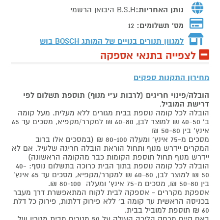
נותן האחריות:
B.S.H היבואן הרשמי
מס' תשלומים:
12
למגוון תנורים בנויים של המותג
BOSCH בוש
לצפייה בתנאי אספקה
מחירון התקנות ספקים
הובלה/פינוי חריגים (לרבות ע"י מנוף) תוספת תשלום לפי
דרישת המוביל
.
הובלה לכל קומה נוספת בבית מגורים ללא מעלית. מעל קומה
ב' 40-50 ₪ למוצר לבן, 60-80 ₪ למקרר/מקפיא, מסכים עד 65
אינץ' בין 50-80 ₪
מסכים מ-75 אינץ' ומעלה 80-100 ₪ (במסכים אלו ברוב
המקרים יידרש מנוף ותחול הוראת הובלה חריגה שלעיל. אם לא
יידרש מנוף תחול תוספת הקומות כבר מהקומה הראשונה)
הובלה לכל קומה נוספת בתוך הבית כרוכה בתשלום נוסף: 40-
50 ₪ למוצר לבן, 60-80 ₪ למקרר/מקפיא, מסכים עד 65 אינץ'
בין 50-80 ₪, מסכים מ-75 אינץ' ומעלה 80-100 ₪.
אספקת מקררים - אספקה לבית לקוח המתאפשרת דרך מעבר
בכניסה הראשית עד קומה ב' ללא פירוק דלתות, פירוק כל דלת
60 ₪ תוספת למוביל בבית.
באם קיים מרחק הליכה העולה על 50 מטרים מבית מגוריו של