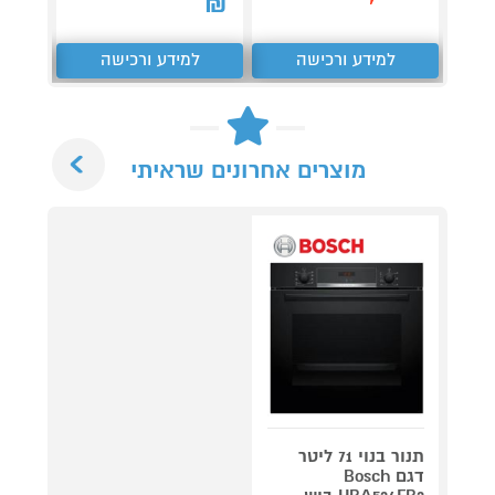
₪
למידע ורכישה
למידע ורכישה
ל
Next
מוצרים אחרונים שראיתי
תנור בנוי 71 ליטר
דגם Bosch