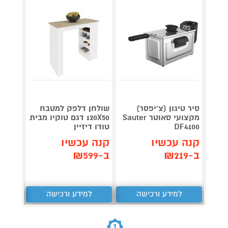
סיר טיגון (צ'יפסר)
שולחן דלפק למטבח
Roller
מקצועי סאוטר Sauter
120X50 דגם טוקיו מבית
plete
DF4100
טודו דיזיין
3,990
קנה עכשיו
קנה עכשיו
קנה 
ב-₪219
ב-₪599
ב-₪3,851
למידע ורכישה
למידע ורכישה
ל