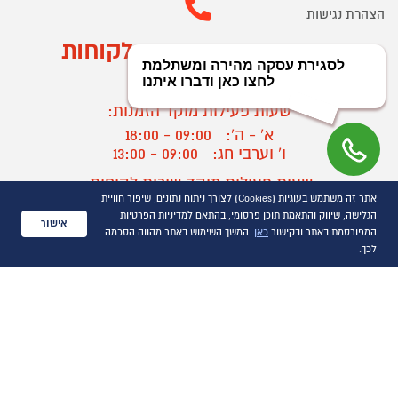
הצהרת נגישות
מוקד הזמנות ושירות לקוחות
03-9545370
שעות פעילות מוקד הזמנות:
א' - ה':
09:00 - 18:00
ו' וערבי חג:
09:00 - 13:00
שעות פעילות מוקד שירות לקוחות:
אתר זה משתמש בעוגיות (Cookies) לצורך ניתוח נתונים, שיפור חוויית
א' - ד':
09:00 - 16:30
הגלישה, שיווק והתאמת תוכן פרסומי, בהתאם למדיניות הפרטיות
ה :
09:00 - 16:00
אישור
המפורסמת באתר ובקישור
כאן
. המשך השימוש באתר מהווה הסכמה
חול המועד
09:00 - 15:00
לכך.
?
יצירת קשר/ביטול הזמנה