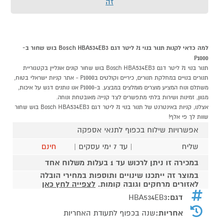
זה
למה כדאי לקנות תנור בנוי 71 ליטר דגם Bosch HBA534EB3 בוש שחור ב-
P1000
תנור בנוי 71 ליטר דגם Bosch HBA534EB3 בוש שחור קונים אונליין בקטגוריית
תנורים בנויים במחלקת תנורים, כיריים וקולטים בP1000 - אתר קניות ישראלי בטוח,
משתלם ונוח המציע מוצרים מומלצים במבצע. ב-P1000 אנו נותנים דגש על איכות,
מגוון, זמינות ושירות בלתי מתפשרים לצד קנייה מאובטחת ונוחה.
אצלנו, קניות באינטרנט של תנור בנוי 71 ליטר דגם Bosch HBA534EB3 בוש שחור
שוות לך פי אלף!
אפשרויות שילוח בכפוף לתנאי אספקה
שליח
| עד 7 ימי עסקים |
חינם
במכירה זו ניתן לרכוש עד 1 בעלות משלוח אחד
במוצר זה ייתכנו שינויים ותוספות במחירי הובלה
לאזורים מרחקים וגובה קומות.
לצפייה לחץ כאן
דגם:
HBA534EB3
אחריות:
שנה בכפוף לתעודת האחריות