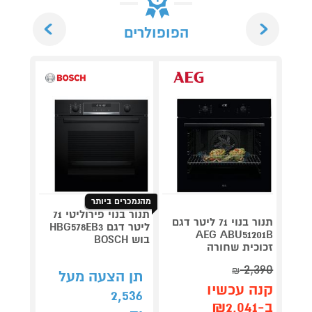
Next
Previous
הפופולרים
מהנמכרים ביותר
תנור בנוי פירוליטי 71
תנור בנוי 71 ליטר דגם
ליטר דגם HBG578EB3
AEG ABU51201B
בוש BOSCH
P7422K
זכוכית שחורה
שחור
2,390
₪
תן הצעה מעל
קנה 
קנה עכשיו
2,536
ב-₪4,190
ב-₪2,041