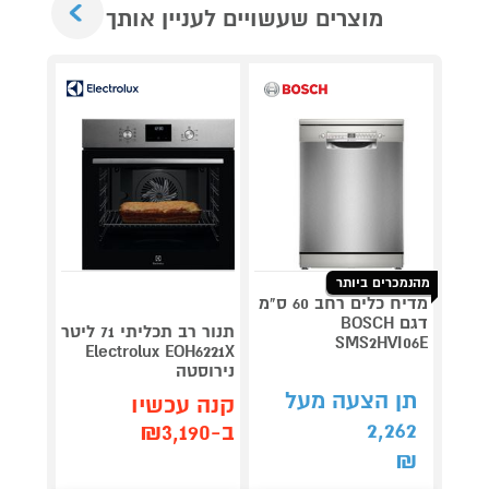
מוצרים שעשויים לעניין אותך
מהנמכרים ביותר
מדיח כלים רחב 60 ס"מ
דגם BOSCH
תנור רב תכליתי 71 ליטר
מגהץ 
SMS2HVI06E
Electrolux EOH6221X
נירוסטה
GT306
תן הצעה מעל
קנה עכשיו
קנה 
2,262
ב-₪3,190
ב-₪579
₪