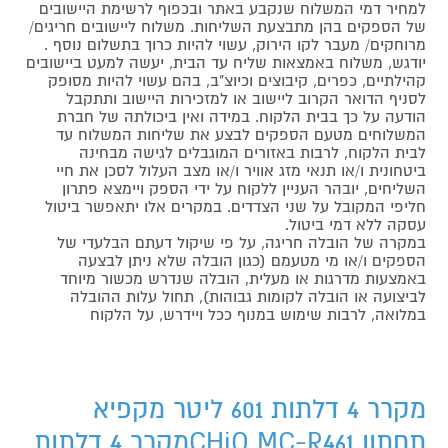
למחיר דמי המשלוח שנקבע באתר ובכפוף לרשימת היישובים
של הספקים בהן מתבצעת השליחות. משלוח ליישובים חריגים/
מרוחקים/ מעבר לקו הירוק, עשוי להיות כרוך בתשלום נוסף .
יודגש, משלוח באמצאות שליח עד הבית, יעשה למעט ביישובים
קהילתיים, כפרים, קיבוצים וכיוצ"ב, בהם עשוי להיות מסופק
לסניף הדואר הקרוב ליישוב או למזכירות היישוב ותתקבל
הודעה על כך בבית הלקוח. במידה ואין ביכולתה של חברת
המשלוחים מטעם הספקים לבצע את שליחות המשלוח עד
לבית הלקוח, לרבות באזורים המוגבלים לגישה מבחינה
ביטחונית ו/או תנאי מזג אוויר ו/או מצב העלול לסכן את חיי
השליחים, יובהר העניין ללקוח על ידי הספק ויימצא פתרון
חליפי המקובל על שני הצדדים. במקרים אלו יתאפשר ביטול
עסקה ללא דמי ביטול.
במקרה של הובלה חריגה, על פי שיקול דעתם הבלעדי של
הספקים ו/או מי מטעמם (כגון הובלה שלא ניתן לבצעה
באמצעות מדרגות או מעלית, הובלה שנדרש מכשור מיוחד
לביצועה או הובלה לקומות גבוהות), תחול עלות ההובלה
במלואה, לרבות שימוש במנוף ככל ויידרש, על הלקוח
מקרר 4 דלתות 601 ליטר מקפיא
תחתון CHiQ MC-R461מקרר 4 דלתות