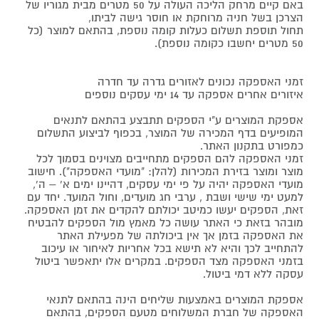
באם קיים מרחק הליכה העולה על 50 מטרים מבית מגוריו של
הצרכן בשל חניה מרוחקת או חוסר גישה לביתו,
תחול תוספת תשלום כעלות קומה נוספת, בהתאם למוצר (כל
50 מטרים יחשבו כקומה נוספת).
זמני האספקה נכונים לאזורים גדרה עד חדרה
איזורים אחרים אספקה עד 14 ימי עסקים נוספים
אספקת המוצרים ע"י הספקים תתבצע בהתאם לתנאים
המופיעים בדף המכירה של המוצר, בכפוף לביצוע התשלום
כמפורט בתקנון האתר.
זמני האספקה להם הספקים מתחייבים מצוינים בסמוך לכל
מוצר ומוצר בזירת המכירות (להלן: "מועדי האספקה"). חישוב
מועדי האספקה יהיה על פי ימי עסקים, דהיינו ימים א' – ה',
למעט ימי שישי ושבת , ערבי חג מועדים, וחול המועד. יחד עם
זאת, הספקים יעשו כמיטב יכולתם להקדים את זמן האספקה.
מובהר בזאת כי האתר עושה כל מאמץ מול הספקים להבטיח
את האספקה בזמן אך אין ביכולתה של מפעילת האתר
להתחייב לכך והיא לא תישא בכל אחריות לאיחור או עיכוב
בזמני האספקה מצד הספקים. במקרים אלו יתאפשר ביטול
עסקה ללא דמי ביטול.
אספקת המוצרים באמצעות שליחים הינה בהתאם לתנאי
האספקה של חברת המשלוחים מטעם הספקים, בהתאם