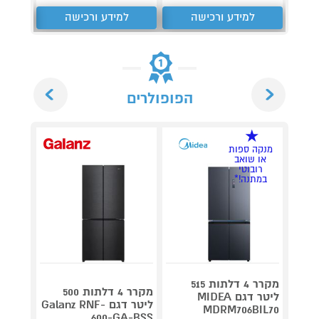
למידע ורכישה
למידע ורכישה
ל
Next
Previous
הפופולרים
מנקה ספות
או שואב
רובוטי
במתנה!*
מקרר 4 דלתות 515
מקרר 4 דלתות 500
ליטר דגם MIDEA
ליטר דגם Galanz RNF-
MDRM706BIL70
260-BS
600-GA-BSS