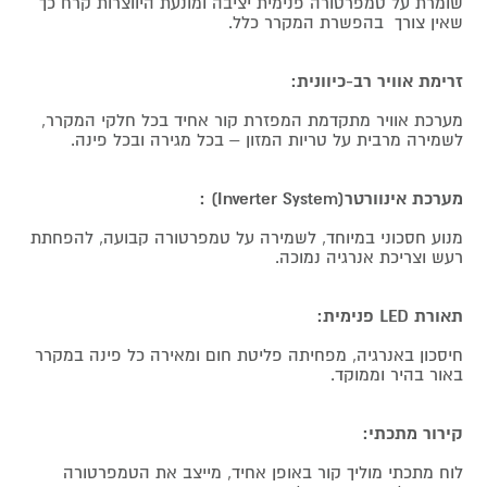
שומרת על טמפרטורה פנימית יציבה ומונעת היווצרות קרח כך
שאין צורך בהפשרת המקרר כלל.
זרימת אוויר רב-כיוונית:
מערכת אוויר מתקדמת המפזרת קור אחיד בכל חלקי המקרר,
לשמירה מרבית על טריות המזון – בכל מגירה ובכל פינה.
מערכת אינוורטר(Inverter System) :
מנוע חסכוני במיוחד, לשמירה על טמפרטורה קבועה, להפחתת
רעש וצריכת אנרגיה נמוכה.
תאורת LED פנימית:
חיסכון באנרגיה, מפחיתה פליטת חום ומאירה כל פינה במקרר
באור בהיר וממוקד.
קירור מתכתי:
לוח מתכתי מוליך קור באופן אחיד, מייצב את הטמפרטורה