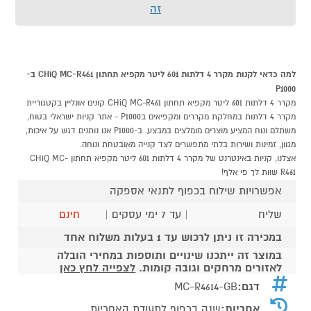
זה
למה כדאי לקנות מקרר 4 דלתות 601 ליטר מקפיא תחתון CHiQ MC-R461 ב-
P1000
מקרר 4 דלתות 601 ליטר מקפיא תחתון CHiQ MC-R461 קונים אונליין בקטגוריית
מקרר 4 דלתות במחלקת מקררים ומקפיאים בP1000 - אתר קניות ישראלי בטוח,
משתלם ונוח המציע מוצרים מומלצים במבצע. ב-P1000 אנו נותנים דגש על איכות,
מגוון, זמינות ושירות בלתי מתפשרים לצד קנייה מאובטחת ונוחה.
אצלנו, קניות באינטרנט של מקרר 4 דלתות 601 ליטר מקפיא תחתון CHiQ MC-
R461 שוות לך פי אלף!
אפשרויות שילוח בכפוף לתנאי אספקה
שליח
| עד 7 ימי עסקים |
חינם
במכירה זו ניתן לרכוש עד 1 בעלות משלוח אחד
במוצר זה ייתכנו שינויים ותוספות במחירי הובלה
לאזורים מרחקים וגובה קומות.
לצפייה לחץ כאן
דגם:
MC-R4614-GB
אחריות:
שנה בכפוף לתעודת האחריות