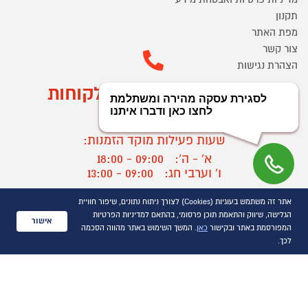
תקנון
מפת האתר
צור קשר
הצהרת נגישות
מוקד הזמנות ושירות לקוחות
03-9545370
שעות פעילות מוקד הזמנות:
א' - ה':
09:00 - 18:00
ו' וערבי חג:
09:00 - 13:00
שעות פעילות מוקד שירות לקוחות:
אתר זה משתמש בעוגיות (Cookies) לצורך ניתוח נתונים, שיפור חוויית
א' - ד':
09:00 - 16:30
הגלישה, שיווק והתאמת תוכן פרסומי, בהתאם למדיניות הפרטיות
אישור
ה :
09:00 - 16:00
המפורסמת באתר ובקישור
כאן
. המשך השימוש באתר מהווה הסכמה
חול המועד
09:00 - 15:00
לכך.
?
יצירת קשר/ביטול הזמנה