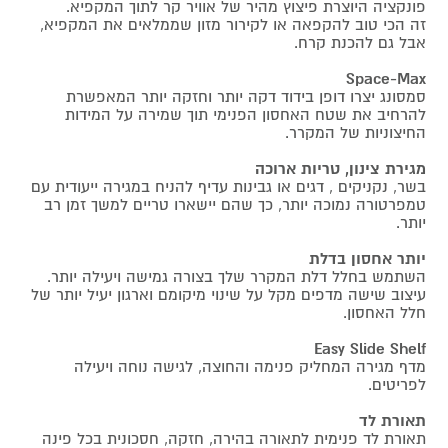
פונקציה היוצרת פיצוץ מהיר של אוויר קר לתוך המקפיא.
זה הכי טוב להקפאה או לקירור מזון שממלאים את המקפיא,
אבל גם להכנת קרח.
Space-Max
סמסונג יצרו דופן בידוד דקה יותר וחזקה יותר המאפשרת
להרחיב את שטח האחסון הפנימי תוך שמירה על המידות
החיצוניות של המקרר.
מגירת צינון, טריות ארוכה
בשר, נקניקים , דגים או גבינות עדיף להניח במגירה ייעודית עם
טמפרטורה נמוכה יותר, כך שהם יישארו טריים למשך זמן רב
יותר.
יותר אחסון בדלת
השתמש בחלל דלת המקרר שלך בצורה גמישה ויעילה יותר.
עיצוב שישה מדפים מקל על שינוי מיקומם וארגון יעיל יותר של
חלל האחסון.
Easy Slide Shelf
מדף מגירה המחליק פנימה והחוצה, לגישה נוחה ויעילה
לפריטים.
תאורת לד
תאורת לד פנימית לתאורה בהירה, חזקה, חסכונית בכל פינה