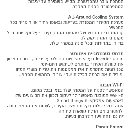
המתכת צובר טמפרטורה, מסייע בשמירה על יציבות
הטמפרטורה בפנים המקרר.
All-Around Cooling System
מערכת הקירור המפזרת בעדינות ובאופן אחיד אוויר קריר בכל
המכשיר.
קו המקררים החדש של סמסונג מספק קירור יעיל וקל יותר בכל
מקום בו המזון זקוק לו.
בדיוק, במהירות ובכל פינה במקרר שלך.
מדחס בטכנולוגיית אינוורטר
מדחס Inverter בעל 5 מהירויות הנשלט על ידי בקר חכם המכוון
את פעולת הקירור בהתאם לשימוש היום-יומי.
טכנולוגיות מתקדמות אלו ממקסמות את טריות מוצרי המזון
ומורידות את הרמה הכללית של ייצור דו תחמוצת הפחמן.
Wi-Fi מובנה
המאפשר לפקח על המקרר שלך בזמן ובכל מקום.
ה-WiFi המובנה מאפשר לך לעקוב ולכוון את הביצועים שלו
באמצעות אפליקציית Smart things
אתה יכול לשלוט בקלות במצב הקירור, לשנות את הטמפרטורה
ולהתערב אם הדלת נשארת פתוחה.
זה גם יזהה ויעזור לאבחן בעיות.
Power Freeze