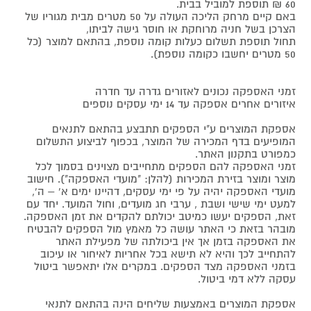
60 ₪ תוספת למוביל בבית.
באם קיים מרחק הליכה העולה על 50 מטרים מבית מגוריו של
הצרכן בשל חניה מרוחקת או חוסר גישה לביתו,
תחול תוספת תשלום כעלות קומה נוספת, בהתאם למוצר (כל
50 מטרים יחשבו כקומה נוספת).
זמני האספקה נכונים לאזורים גדרה עד חדרה
איזורים אחרים אספקה עד 14 ימי עסקים נוספים
אספקת המוצרים ע"י הספקים תתבצע בהתאם לתנאים
המופיעים בדף המכירה של המוצר, בכפוף לביצוע התשלום
כמפורט בתקנון האתר.
זמני האספקה להם הספקים מתחייבים מצוינים בסמוך לכל
מוצר ומוצר בזירת המכירות (להלן: "מועדי האספקה"). חישוב
מועדי האספקה יהיה על פי ימי עסקים, דהיינו ימים א' – ה',
למעט ימי שישי ושבת , ערבי חג מועדים, וחול המועד. יחד עם
זאת, הספקים יעשו כמיטב יכולתם להקדים את זמן האספקה.
מובהר בזאת כי האתר עושה כל מאמץ מול הספקים להבטיח
את האספקה בזמן אך אין ביכולתה של מפעילת האתר
להתחייב לכך והיא לא תישא בכל אחריות לאיחור או עיכוב
בזמני האספקה מצד הספקים. במקרים אלו יתאפשר ביטול
עסקה ללא דמי ביטול.
אספקת המוצרים באמצעות שליחים הינה בהתאם לתנאי