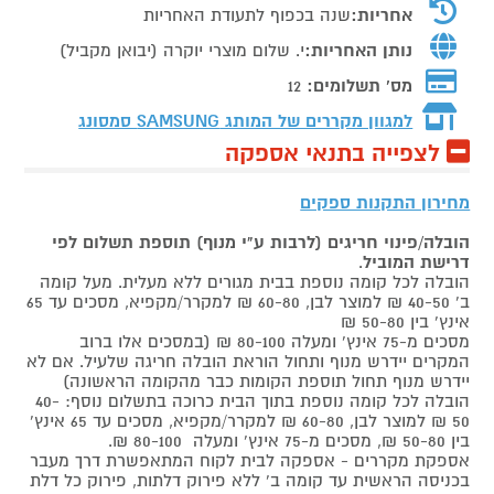
אחריות:
שנה בכפוף לתעודת האחריות
נותן האחריות:
י. שלום מוצרי יוקרה (יבואן מקביל)
מס' תשלומים:
12
למגוון מקררים של המותג
SAMSUNG סמסונג
לצפייה בתנאי אספקה
מחירון התקנות ספקים
הובלה/פינוי חריגים (לרבות ע"י מנוף) תוספת תשלום לפי
דרישת המוביל
.
הובלה לכל קומה נוספת בבית מגורים ללא מעלית. מעל קומה
ב' 40-50 ₪ למוצר לבן, 60-80 ₪ למקרר/מקפיא, מסכים עד 65
אינץ' בין 50-80 ₪
מסכים מ-75 אינץ' ומעלה 80-100 ₪ (במסכים אלו ברוב
המקרים יידרש מנוף ותחול הוראת הובלה חריגה שלעיל. אם לא
יידרש מנוף תחול תוספת הקומות כבר מהקומה הראשונה)
הובלה לכל קומה נוספת בתוך הבית כרוכה בתשלום נוסף: 40-
50 ₪ למוצר לבן, 60-80 ₪ למקרר/מקפיא, מסכים עד 65 אינץ'
בין 50-80 ₪, מסכים מ-75 אינץ' ומעלה 80-100 ₪.
אספקת מקררים - אספקה לבית לקוח המתאפשרת דרך מעבר
בכניסה הראשית עד קומה ב' ללא פירוק דלתות, פירוק כל דלת