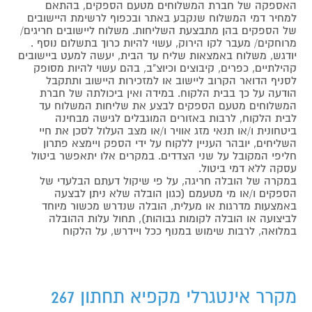
האספקה של חברת המשלוחים מטעם הספקים, בהתאם
למחיר דמי המשלוח שנקבע באתר ובכפוף לרשימת היישובים
של הספקים בהן מתבצעת השליחות. משלוח ליישובים חריגים/
מרוחקים/ מעבר לקו הירוק, עשוי להיות כרוך בתשלום נוסף .
יודגש, משלוח באמצאות שליח עד הבית, יעשה למעט ביישובים
קהילתיים, כפרים, קיבוצים וכיוצ"ב, בהם עשוי להיות מסופק
לסניף הדואר הקרוב ליישוב או למזכירות היישוב ותתקבל
הודעה על כך בבית הלקוח. במידה ואין ביכולתה של חברת
המשלוחים מטעם הספקים לבצע את שליחות המשלוח עד
לבית הלקוח, לרבות באזורים המוגבלים לגישה מבחינה
ביטחונית ו/או תנאי מזג אוויר ו/או מצב העלול לסכן את חיי
השליחים, יובהר העניין ללקוח על ידי הספק ויימצא פתרון
חליפי המקובל על שני הצדדים. במקרים אלו יתאפשר ביטול
עסקה ללא דמי ביטול.
במקרה של הובלה חריגה, על פי שיקול דעתם הבלעדי של
הספקים ו/או מי מטעמם (כגון הובלה שלא ניתן לבצעה
באמצעות מדרגות או מעלית, הובלה שנדרש מכשור מיוחד
לביצועה או הובלה לקומות גבוהות), תחול עלות ההובלה
במלואה, לרבות שימוש במנוף ככל ויידרש, על הלקוח
מקרר אינטגרלי מקפיא תחתון 267