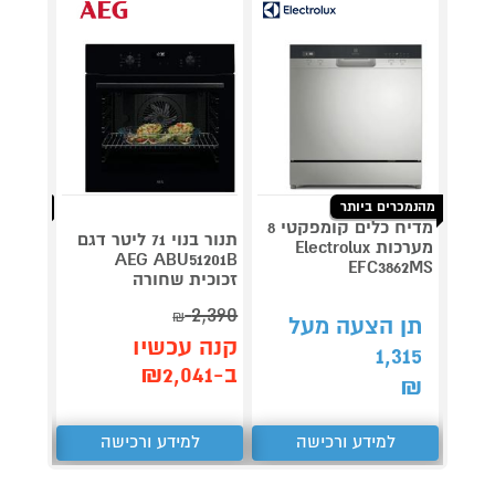
מהנמכרים ביותר
מהנמכרי
מדיח כלים קומפקטי 8
שואב א
תנור בנוי 71 ליטר דגם
מערכות Electrolux
AEG ABU51201B
SHARK
EFC3862MS
זכוכית שחורה
2,390
₪
תן הצעה מעל
תן 
קנה עכשיו
288
1,315
ב-₪2,041
₪
₪
למידע ורכישה
למידע ורכישה
ל