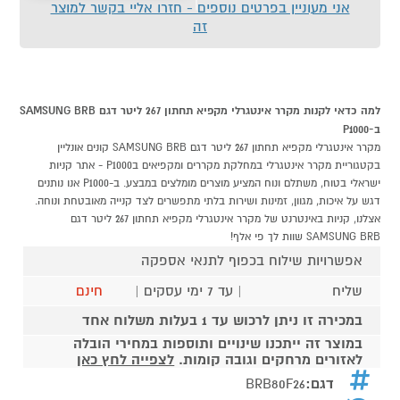
אני מעוניין בפרטים נוספים - חזרו אליי בקשר למוצר
זה
למה כדאי לקנות מקרר אינטגרלי מקפיא תחתון 267 ליטר דגם SAMSUNG BRB
ב-P1000
מקרר אינטגרלי מקפיא תחתון 267 ליטר דגם SAMSUNG BRB קונים אונליין
בקטגוריית מקרר אינטגרלי במחלקת מקררים ומקפיאים בP1000 - אתר קניות
ישראלי בטוח, משתלם ונוח המציע מוצרים מומלצים במבצע. ב-P1000 אנו נותנים
דגש על איכות, מגוון, זמינות ושירות בלתי מתפשרים לצד קנייה מאובטחת ונוחה.
אצלנו, קניות באינטרנט של מקרר אינטגרלי מקפיא תחתון 267 ליטר דגם
SAMSUNG BRB שוות לך פי אלף!
אפשרויות שילוח בכפוף לתנאי אספקה
שליח
| עד 7 ימי עסקים |
חינם
במכירה זו ניתן לרכוש עד 1 בעלות משלוח אחד
במוצר זה ייתכנו שינויים ותוספות במחירי הובלה
לאזורים מרחקים וגובה קומות.
לצפייה לחץ כאן
דגם:
BRB80F26