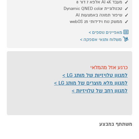
מעבד AI 4K אלפא 7 דור 8
טכנולוגיית Dynamic QNED color
שיפור תמונה באמצעות AI
ממשק נוח וידידותי 25 webOS
מאפיינים נוספים
משלוח ותנאי אספקה
כרגע אזל מהמלאי
למגוון טלויזיות של מותג LG
למגוון מלא מוצרים של מותג LG
למגוון רחב של טלויזיות
משתתף במבצע