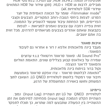
אופטימלית תמונה באיכות HDR, עם תמיכה בפורמטי HDR
מובילים, לרבות HDR 10 ו-HLG. (תקן שידור של HDR המתאים
שידורי SDR לטלוויזיות 4K)
*Filmmaker mode- שומר על הכוונה האמיתית של יוצר
הסרט: לצפות ביחסי הגובה-רוחב המקוריים, הצבעים וקצבי
הפריימים, תוך הפחתת עיבוד שעשוי להשפיע על התמונה.
זווית צפייה רחבה עם צבעים נאמנים למציאות – לצפות
בקבוצות שאתם אוהדים בצבעים מציאותיים להדהים, מכל זווית
בה אתם יושבים.
איכות סאונד
מעבד בינה מלאכותית אלפא 7 דור 8 אחראי גם לעיבוד
הסאונד:
*AI Sound Pro- סאונד סראונד וירטואלי 9.1.2 ערוצים
שמירה על באלאנס קבוע בצלילים שונים, התאמת הווליום
והסאונד לז'אנר הנצפה
וקול ברור בניתוח בינה מלאכותית.
*התאמה לבלוטוס סראונד - צרו אפקט סראונד באמצעות
חיבור שני רמקולי בלוטוס לטלוויזיית LG QNED. השאבו לתוך
המשחק וחושו באווירה המחשמלת של הרגע.
גיימינג
לטלוויזיית QNED של LG זמן השהייה (Input Lag) נמוך.
השהיית הקלט הנמוכה (input lag) מפחיתה למינימום את זמן
ההשהייה בין הפעולה שתבצעו למה שתראו, כך תוכלו לתפקד