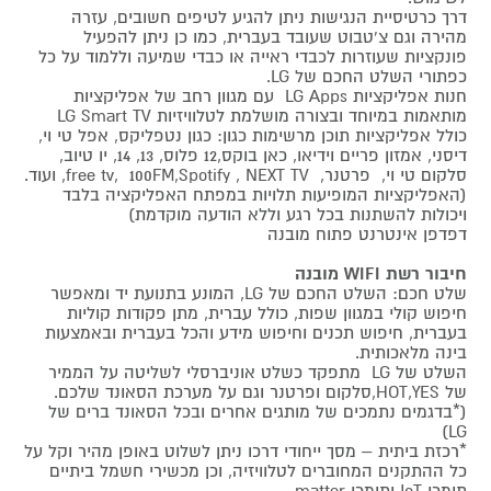
דרך כרטיסיית הנגישות ניתן להגיע לטיפים חשובים, עזרה
מהירה וגם צ'טבוט שעובד בעברית, כמו כן ניתן להפעיל
פונקציות שעוזרות לכבדי ראייה או כבדי שמיעה וללמוד על כל
כפתורי השלט החכם של LG.
חנות אפליקציות LG Apps עם מגוון רחב של אפליקציות
מותאמות במיוחד ובצורה מושלמת לטלוויזיות LG Smart TV
כולל אפליקציות תוכן מרשימות כגון: כגון נטפליקס, אפל טי וי,
דיסני, אמזון פריים וידיאו, כאן בוקס,12 פלוס, 13, 14, יו טיוב,
סלקום טי וי, פרטנר, free tv, 100FM,Spotify , NEXT TV, ועוד.
(האפליקציות המופיעות תלויות במפתח האפליקציה בלבד
ויכולות להשתנות בכל רגע וללא הודעה מוקדמת)
דפדפן אינטרנט פתוח מובנה
חיבור רשת WIFI מובנה
שלט חכם: השלט החכם של LG, המונע בתנועת יד ומאפשר
חיפוש קולי במגוון שפות, כולל עברית, מתן פקודות קוליות
בעברית, חיפוש תכנים וחיפוש מידע והכל בעברית ובאמצעות
בינה מלאכותית.
השלט של LG מתפקד כשלט אוניברסלי לשליטה על הממיר
של HOT,YES,סלקום ופרטנר וגם על מערכת הסאונד שלכם.
(*בדגמים נתמכים של מותגים אחרים ובכל הסאונד ברים של
LG)
*רכזת ביתית – מסך ייחודי דרכו ניתן לשלוט באופן מהיר וקל על
כל ההתקנים המחוברים לטלוויזיה, וכן מכשירי חשמל ביתיים
תומכי IoT ותומכי matter