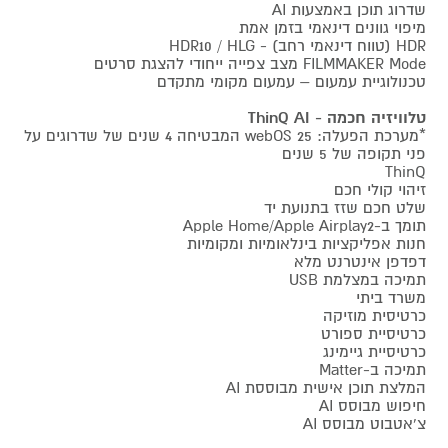
שדרוג תוכן באמצעות AI
מיפוי גוונים דינאמי בזמן אמת
HDR (טווח דינאמי רחב) - HDR10 / HLG
FILMMAKER Mode מצב צפייה ייחודי להצגת סרטים
טכנולוגיית עמעום – עמעום מקומי מתקדם
טלוויזיה חכמה - ThinQ AI
*מערכת הפעלה: webOS 25 המבטיחה 4 שנים של שדרוגים על
פני תקופה של 5 שנים
ThinQ
זיהוי קולי חכם
שלט חכם שזז בתנועת יד
תומך ב-Apple Home/Apple Airplay2
חנות אפליקציות בינלאומיות ומקומיות
דפדפן אינטרנט מלא
תמיכה במצלמת USB
משרד ביתי
כרטיסית מוזיקה
כרטיסיית ספורט
כרטיסיית גיימינג
תמיכה ב-Matter
המלצת תוכן אישית מבוססת AI
חיפוש מבוסס AI
צ'אטבוט מבוסס AI