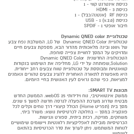
כניסת אינטרנט קווי - 1
כניסת HDMI - 3
כניסת RF (אנטנה/כבל) - 1
כניסת USB - 1 (v.2.0)
חיבור אופטי SPDIF - 1
טכנולוגיית Dynamic QNED color
טכנולוגיית Dynamic QNED Color של LG, המשלבת נפח צבע
של 100% ובינה מלאכותית מהדור הבא, מספקת צבעים חיים
ומדויקים על המסך לחוויית צפייה סוחפת.
הטכנולוגיה החדשנית Dynamic QNED Color
Solution,שפותחה על ידי LG, מחליפה את השימוש בנקודות
קוואנטיות ומבוססת על טכנולוגיית טווח צבעים רחב ייחודית.
היא מאפשרת לתאורה האחורית להציג צבעים טהורים ונאמנים
למציאות, כפי שהם נראים לעין האנושית בחיי היומיום.
תכונות SMART TV:
ממשק אינטואיטיבי, נוח וידידותי 25 webOS. הממשק החדש
מבטיח שדרוג מערכת ההפעלה לגרסה חדשה למשך 5 שנים.
מסך בית (תפריט Home) הכולל קיצורי דרך נוחים וקלים לכל
פונקציה במסך – בחלוקה לכרטיסיות נושא: משרד ביתי,
משחקים, מוזיקה, רכזת ביתית, ספורט ונגישות.
הכרטיסיות מובילות לאפליקציות רלוונטיות ויישומים שימושיים
לנוחות המשתמש. ניתן לערוך את סדר הכרטיסיות בהתאם
לשימוש.