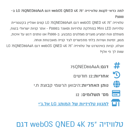
למה כדאי לקנות טלוויזיה "75 webOS QNED 4K דגם LG 75QNED80A6A ב-
P1000
טלוויזיה "75 webOS QNED 4K דגם LG 75QNED80A6A קונים אונליין בקטגוריית
טלויזיות Mini LED במחלקת טלויזיות וסאונד בP1000 - אתר קניות ישראלי בטוח,
משתלם ונוח המציע מוצרים מומלצים במבצע. ב-P1000 אנו נותנים דגש על איכות,
מגוון, זמינות ושירות בלתי מתפשרים לצד קנייה מאובטחת ונוחה.
אצלנו, קניות באינטרנט של טלוויזיה "75 webOS QNED 4K דגם LG 75QNED80A6A
שוות לך פי אלף!
דגם:
75QNED80A6A
אחריות:
12 חודשים
נותן האחריות:
היבואן הרשמי קבוצת ח.י
מס' תשלומים:
12
למגוון טלויזיות של המותג
LG אל.ג'י
טלוויזיה "75 webOS QNED 4K דגם