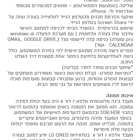
שליטה באמצעות הסמארטפון – מתאים למכשירים מבוססי
אנדרואיד ול- iPhone.
שיקוף והזרמת תכנים מהטלפון הנייד לטלוויזיה בצורה נוחה על
ידי Screen Share בטלפון הנייד.
שימוש בכרטיסיית המשרד הביתי לכניסה למחשב האישי
וחיבור שלו בצורה אלחוטית ( עם מערכת הפעלה windows 10
pro ומעלה) כניסה קלה ליישומי גוגל (GMAIL, GOOGLE DRIVE,
CALENDAR ועוד)
תפריט גישה מהירה מותאם אישית לפי בחירת המשתמש, כולל
גישה לאפליקציות בלחיצת כפתור אחת מקוצרת דרך השלט
החכם.
*שיתוף תכנים מחדר לחדר (קליטה)
*התראות ספורט- קבלת התראות כאשר משודרים משחקים של
קבוצות ספורט אהודות, ברגע שתבחרו קבוצות מועדפות תוכלו
לראות לו"ז משחקים והתראות על גבי מסך הבית.
איכות תמונה
מעבד בינה מלאכותית אלפא 7 דור 8 הינו בעל יכולת למידה
עמוקה, הוא ממטב את התמונה באופן אוטומטי בהתאם לז'אנר
בתכני SDR/HDR ובהתאם להעדפות האישיות של המשתמש.
בנוסף המעבד מזהה פרצופים, גופים ואובייקטים עיקריים
בתמונה, מבליט אותם, מנקה את הרעש סביבם ומשפר יכולות
הבעה תלת מימדיות
מעבד אלפא 7 דור 8 בטלוויזיות LG QNED יודע למטב בצורה