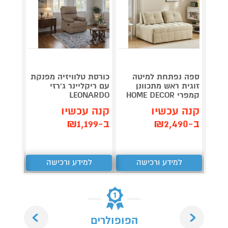
מערכת
ספה נפתחת למיטה
כורסת טלוויזיה מפנקת
סטריא
זוגית ראש מתכוונן
עם ריקליינר ג'רזי
-DU10
קמפרי HOME DECOR
LEONARDO
לבן
קנה עכשיו
קנה עכשיו
קנה 
ב-₪2,490
ב-₪1,199
ב-₪379
למידע ורכישה
למידע ורכישה
ל
Next
Previous
הפופולרים