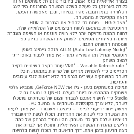
בצורה אידיאלית בזמן אמת. בחיבור קונסולת משחקים (אינה
כלולה באריזה) כל פעולה בשלט המשחק מתורגמת מיד לצג
הטלוויזיה בזמן תגובה מהיר במיוחד, ובכך מאפשרת הפקת
הנאה מקסימלית מהמשחק.
*מצב HGiG – פותח כדי להחיל את הגדרות ה-HDR
האופטימליות בהתאם לטווח הביצועים של הטלוויזיה שלך.
לחוות תמונה מדויקת יותר ללא רוויה מוגזמת או חשיפה מוגברת
מיותרת באיזורים מסוימים, לשחק את המשחק בדיוק כפי
שמפתח המשחק התכוון.
*ALLM (Auto Low Latency Mode) מזהה גיימינג באופן
אוטומטי ומחיל זמן השהייה נמוך - אין צורך לעבור באופן ידני
למצב משחק.
* VRR* - Variable Refresh rate עומד בקצב השינויים בקצב
הפריימים כדי להפחית מקרים של קריעות בתמונה. תוכלו
לשחק במשחקים עשירים בגרפיקה ללא דאגות לגבי עיכובים
והפרעות.
תמיכה במשחקים בענן - גלו את GeForce NOW, שמביא אלפי
משחקים מהמרגשים ביותר בעולם. LG QNED תואם גם ל-
Stadia כדי לחשוף אתכם למבחר עצום של משחקים שתוכלו
לשחק, ללא צורך בקונסולת משחקים או מחשב PC.
ממשק ייחודי וייעודי לגיימר – גיימינג דאשבורד - אין צורך לעצור
את המשחק כדי לשנות את ההגדרות. תוכלו לגשת לדאשבורד
הגיימינג שלכם תוך כדי משחק. תהיו תמיד במרחק של כמה
קליקים מהגדרת המשחק האידיאלית, ותוכלו אף לבדוק את
קצה הרענון בזמן אמת. דרך הדאשבורד תוכלו לגשת בלחיצה