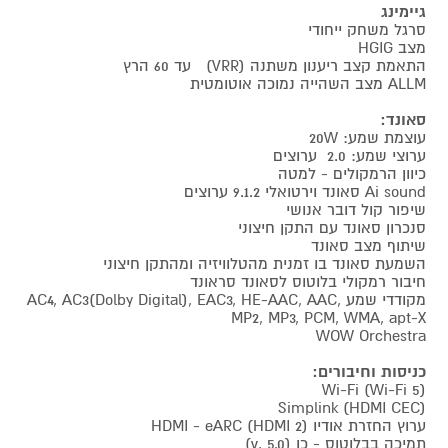
גיימינג
סרגל משחק ייחודי
מצב HGIG
התאמת קצב ריענון משתנה (VRR) עד 60 הרץ
ALLM מצב השהייה נמוכה אוטומטית
סאונד:
עוצמת שמע: 20W
ערוצי שמע: 2.0 ערוצים
כיוון הרמקולים - למטה
Ai sound סאונד וירטואלי 9.1.2 ערוצים
שיפור קול דובר אנושי
סנכרון סאונד עם התקן חיצוני
שיתוף מצב סאונד
השמעת סאונד בו זמנית מהטלוויזיה ומהתקן חיצוני
חיבור רמקולי בלוטוס לסאונד סראונד
מקודדי שמע AC4, AC3(Dolby Digital), EAC3, HE-AAC, AAC,
MP2, MP3, PCM, WMA, apt-X
WOW Orchestra
כניסות וחיבורים:
Wi-Fi (Wi-Fi 5)
Simplink (HDMI CEC)
ערוץ החזרת אודיו HDMI - eARC (HDMI 2)
תמיכה בבלוטוס - כן (v. 5.0)