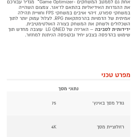
אחת גם לממטב המשחקים -Game Optimizer* מגדיר עבורכם
את ההגדרות האידיאליות בהתאם לז'אנר. צמצום השהייה
במשחקי ספורט, זיהוי אויבים במשחקי FPS וחוויית תהילה
אמיתית של הדמויות בהרפתקאות RPG. לצלול עמוק יותר לתוך
השכלולים ולשחק את המשחק בצורה האולטימטיבית.
ידידותית לסביבה
– האריזה של LG QNED עוצבה מחדש תוך
שימוש בהדפסה בצבע יחיד ובקופסה הניתנת למחזור.
מפרט טכני
נתוני מסך
גודל מסך באינץ'
75
רזולוציית מסך
4K