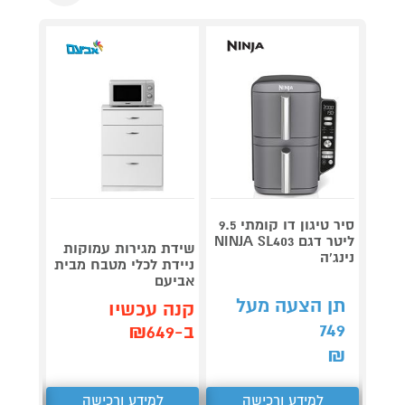
סיר טיגון דו קומתי 9.5
ליטר דגם NINJA SL403
שידת מגירות עמוקות
Roller
נינג'ה
ניידת לכלי מטבח מבית
plete
אביעם
3,990
תן הצעה מעל
קנה עכשיו
קנה 
749
ב-₪649
ב-₪3,851
₪
למידע ורכישה
למידע ורכישה
ל