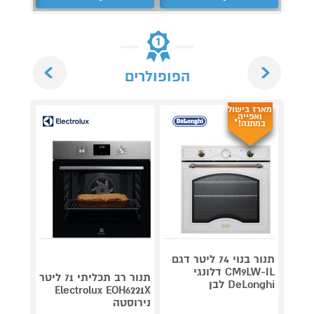
Next
Previous
הפופולרים
מארז בישול
ואפייה
במתנה!*
תנור בנוי 74 ליטר דגם
תנור ב
CM9LW-IL דלונגי
תנור רב תכליתי 71 ליטר
DeLonghi לבן
87EDN
Electrolux EOH6221X
נירוסטה