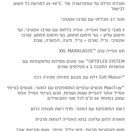
וסגירת הדלת על טמפרטורה של 65-90°C למניעת כל חשש
לבישול
תנור רב-תכליתי עם טורבו אקטיבי
9 מצבי בישול ואפייה: אפיה בלחות עם טורבו אקטיבי, גוף
חימום עליון + גוף חימום תחתון, גוף חימום תחתון, טורבו
אקטיבי, גריל, טורבו + גריל, פיצה, הפשרה, שבת.
תא אפייה ענק ™XXL MAXIKLASSE
OPTIFLEX SYSTEM™ שני סטים מסילות טלסקופיות עם
אפשרות התקנה ב 4 מפלסים שונים
™Soft Motion דלת עם מנגנון פתיחה וסגירה רכה
™MaxiTray מגשים ענקיים המסופקים עם התנור: מגשים בציפוי
אמייל אפור לאפיית עוגות ועוגיות, מגש בציפוי אמייל אפור
עמוק במיוחד 50 מ"מ לכל סוגי התבשילים
רשת המסופקת עם התנור: מדף רשת מצופה כרום
תאורת הלוגן עליונה בתא האפייה לנוחות מרבית
מגוון פונקציות תכנות: חיווי צליל, טיימר, שעון וקביעת אורך