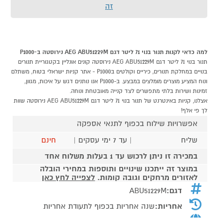
זה
למה כדאי לקנות תנור בנוי 71 ליטר דגם AEG ABU51229M נירוסטה ב-P1000
תנור בנוי 71 ליטר דגם AEG ABU51229M נירוסטה קונים אונליין בקטגוריית תנורים
בנויים במחלקת תנורים, כיריים וקולטים בP1000 - אתר קניות ישראלי בטוח, משתלם
ונוח המציע מוצרים מומלצים במבצע. ב-P1000 אנו נותנים דגש על איכות, מגוון,
זמינות ושירות בלתי מתפשרים לצד קנייה מאובטחת ונוחה.
אצלנו, קניות באינטרנט של תנור בנוי 71 ליטר דגם AEG ABU51229M נירוסטה שוות
לך פי אלף!
אפשרויות שילוח בכפוף לתנאי אספקה
שליח
| עד 7 ימי עסקים |
חינם
במכירה זו ניתן לרכוש עד 1 בעלות משלוח אחד
במוצר זה ייתכנו שינויים ותוספות במחירי הובלה
לאזורים מרחקים וגובה קומות.
לצפייה לחץ כאן
דגם:
ABU51229M
אחריות:
שנה אחריות בכפוף לתעודת אחריות