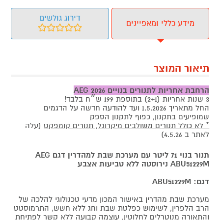
דירוג גולשים
מידע כללי ומאפיינים
תיאור המוצר
הרחבת אחריות לתנורים בנויים AEG 2026
3 שנות אחריות (2+1) בתוספת 199 ש״ח בלבד!
החל מתאריך 1.5.2026 ועד להודעה חדשה על הדגמים
שמופיעים בתקנון, כפוף לתקנון הספק
* לא כולל תנורים משולבים מיקרוגל, תנורים קומפקט
(עלה
לאתר ב 4.5.26)
תנור בנוי 71 ליטר עם מערכת שבת למהדרין דגם AEG
ABU51229M נירוסטה ללא טביעות אצבע
דגם: ABU51229M
מערכת שבת מהדרין באישור המכון מדעי טכנולוגי להלכה של
הרב הלפרין, לשימוש כפלטת שבת וחג ללא חשש, התרמוסטט
והתאורה מנוטרלים לחלוטין, עוצמה קבועה ללא קשר לפתיחת