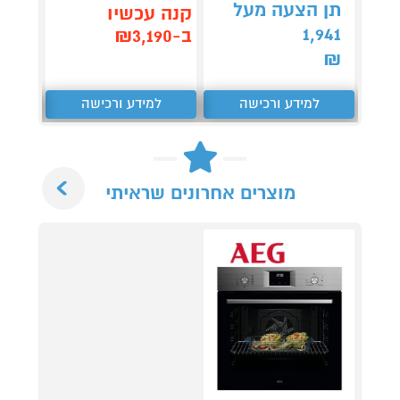
תן הצעה מעל
תן 
קנה עכשיו
,333
1,941
ב-₪3,190
₪
₪
למידע ורכישה
למידע ורכישה
ל
Next
מוצרים אחרונים שראיתי