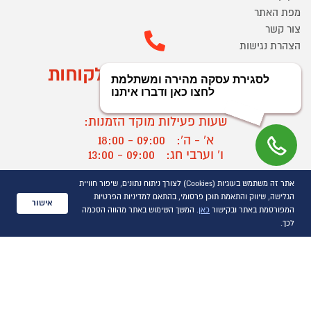
מפת האתר
צור קשר
הצהרת נגישות
מוקד הזמנות ושירות לקוחות
03-9545370
שעות פעילות מוקד הזמנות:
א' - ה':
09:00 - 18:00
ו' וערבי חג:
09:00 - 13:00
שעות פעילות מוקד שירות לקוחות:
אתר זה משתמש בעוגיות (Cookies) לצורך ניתוח נתונים, שיפור חוויית
א' - ד':
09:00 - 16:30
הגלישה, שיווק והתאמת תוכן פרסומי, בהתאם למדיניות הפרטיות
אישור
ה :
09:00 - 16:00
המפורסמת באתר ובקישור
כאן
. המשך השימוש באתר מהווה הסכמה
חול המועד
09:00 - 15:00
לכך.
?
יצירת קשר/ביטול הזמנה