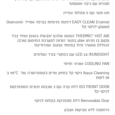
תוכנית עם כיבוי אוטומטי
תא תנור עם 5 מפלסי אפייה
EASY CLEAN Enamel דפנות פנימיות בציפוי אמייל Diamond-
glazed לניקוי קל
THERMICº HOT AIR המנות שלכם יתבשלו באופן אחיד בכל
מקום בו תניחו אותן בתנור הודות למערכת החימום טורבו
הכוללת מאוורר גדול במיוחד ועיצוב אווירודינמי
UNISIGHT® צג LED עם כפתורי בורר נשלפים
COOLING FAN אוורור חזיתי
Aqua Cleaning ניקוי קל בסיוע אדים בטמפרטורה של 90°C ב
30 דקות
ISO FRONT DOOR דלת קרה עם 3 שכבות זכוכית המתפרקות
לניקוי קל
Removable Door דלת מתפרקת בקלות לניקוי
נירוסטה ללא טביעות אצבע