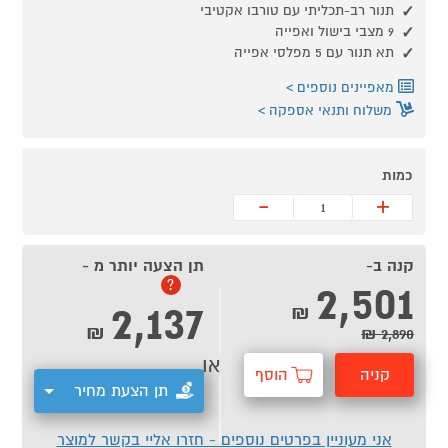
תנור רב-תכליתי עם טורבו אקטיבי
9 מצבי בישול ואפייה
תא תנור עם 5 מפלסי אפייה
מאפיינים נוספים
משלוח ותנאי אספקה
כמות
-
+
קנה ב-
תן הצעה יותר מ -
2,501
?
2,137
₪
₪
2,890 ₪
או
קניה
הוסף
תן הצעת מחיר
מהירה
לסל
אני מעוניין בפרטים נוספים - חזרו אליי בקשר למוצר