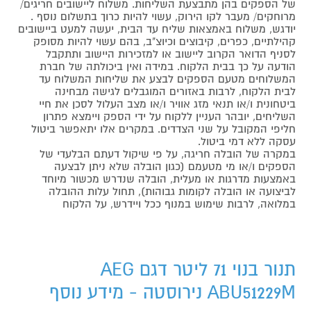
של הספקים בהן מתבצעת השליחות. משלוח ליישובים חריגים/
מרוחקים/ מעבר לקו הירוק, עשוי להיות כרוך בתשלום נוסף .
יודגש, משלוח באמצאות שליח עד הבית, יעשה למעט ביישובים
קהילתיים, כפרים, קיבוצים וכיוצ"ב, בהם עשוי להיות מסופק
לסניף הדואר הקרוב ליישוב או למזכירות היישוב ותתקבל
הודעה על כך בבית הלקוח. במידה ואין ביכולתה של חברת
המשלוחים מטעם הספקים לבצע את שליחות המשלוח עד
לבית הלקוח, לרבות באזורים המוגבלים לגישה מבחינה
ביטחונית ו/או תנאי מזג אוויר ו/או מצב העלול לסכן את חיי
השליחים, יובהר העניין ללקוח על ידי הספק ויימצא פתרון
חליפי המקובל על שני הצדדים. במקרים אלו יתאפשר ביטול
עסקה ללא דמי ביטול.
במקרה של הובלה חריגה, על פי שיקול דעתם הבלעדי של
הספקים ו/או מי מטעמם (כגון הובלה שלא ניתן לבצעה
באמצעות מדרגות או מעלית, הובלה שנדרש מכשור מיוחד
לביצועה או הובלה לקומות גבוהות), תחול עלות ההובלה
במלואה, לרבות שימוש במנוף ככל ויידרש, על הלקוח
תנור בנוי 71 ליטר דגם AEG
ABU51229M נירוסטה - מידע נוסף