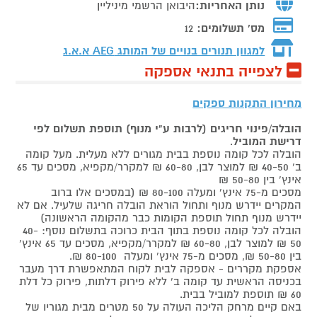
נותן האחריות:
היבואן הרשמי מיניליין
מס' תשלומים:
12
למגוון תנורים בנויים של המותג
AEG א.א.ג
לצפייה בתנאי אספקה
מחירון התקנות ספקים
הובלה/פינוי חריגים (לרבות ע"י מנוף) תוספת תשלום לפי
דרישת המוביל
.
הובלה לכל קומה נוספת בבית מגורים ללא מעלית. מעל קומה
ב' 40-50 ₪ למוצר לבן, 60-80 ₪ למקרר/מקפיא, מסכים עד 65
אינץ' בין 50-80 ₪
מסכים מ-75 אינץ' ומעלה 80-100 ₪ (במסכים אלו ברוב
המקרים יידרש מנוף ותחול הוראת הובלה חריגה שלעיל. אם לא
יידרש מנוף תחול תוספת הקומות כבר מהקומה הראשונה)
הובלה לכל קומה נוספת בתוך הבית כרוכה בתשלום נוסף: 40-
50 ₪ למוצר לבן, 60-80 ₪ למקרר/מקפיא, מסכים עד 65 אינץ'
בין 50-80 ₪, מסכים מ-75 אינץ' ומעלה 80-100 ₪.
אספקת מקררים - אספקה לבית לקוח המתאפשרת דרך מעבר
בכניסה הראשית עד קומה ב' ללא פירוק דלתות, פירוק כל דלת
60 ₪ תוספת למוביל בבית.
באם קיים מרחק הליכה העולה על 50 מטרים מבית מגוריו של