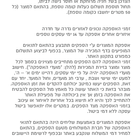
הצרכן בשל חניה מרוחקת או חוסר גישה לביתו,
תחול תוספת תשלום כעלות קומה נוספת, בהתאם למוצר (כל
50 מטרים יחשבו כקומה נוספת).
זמני האספקה נכונים לאזורים גדרה עד חדרה
איזורים אחרים אספקה עד 14 ימי עסקים נוספים
אספקת המוצרים ע"י הספקים תתבצע בהתאם לתנאים
המופיעים בדף המכירה של המוצר, בכפוף לביצוע התשלום
כמפורט בתקנון האתר.
זמני האספקה להם הספקים מתחייבים מצוינים בסמוך לכל
מוצר ומוצר בזירת המכירות (להלן: "מועדי האספקה"). חישוב
מועדי האספקה יהיה על פי ימי עסקים, דהיינו ימים א' – ה',
למעט ימי שישי ושבת , ערבי חג מועדים, וחול המועד. יחד עם
זאת, הספקים יעשו כמיטב יכולתם להקדים את זמן האספקה.
מובהר בזאת כי האתר עושה כל מאמץ מול הספקים להבטיח
את האספקה בזמן אך אין ביכולתה של מפעילת האתר
להתחייב לכך והיא לא תישא בכל אחריות לאיחור או עיכוב
בזמני האספקה מצד הספקים. במקרים אלו יתאפשר ביטול
עסקה ללא דמי ביטול.
אספקת המוצרים באמצעות שליחים הינה בהתאם לתנאי
האספקה של חברת המשלוחים מטעם הספקים, בהתאם
למחיר דמי המשלוח שנקבע באתר ובכפוף לרשימת היישובים