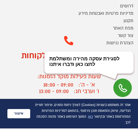
דרושים
מדיניות פרטיות ואבטחת מידע
תקנון
מפת האתר
צור קשר
הצהרת נגישות
מוקד הזמנות ושירות לקוחות
03-9545370
שעות פעילות מוקד הזמנות:
א' - ה':
09:00 - 18:00
ו' וערבי חג:
09:00 - 13:00
שעות פעילות מוקד שירות לקוחות:
אתר זה משתמש בעוגיות (Cookies) לצורך ניתוח נתונים, שיפור חוויית
א' - ד':
09:00 - 16:30
הגלישה, שיווק והתאמת תוכן פרסומי, בהתאם למדיניות הפרטיות
אישור
ה :
09:00 - 16:00
המפורסמת באתר ובקישור
כאן
. המשך השימוש באתר מהווה הסכמה
חול המועד
09:00 - 15:00
לכך.
?
יצירת קשר/ביטול הזמנה