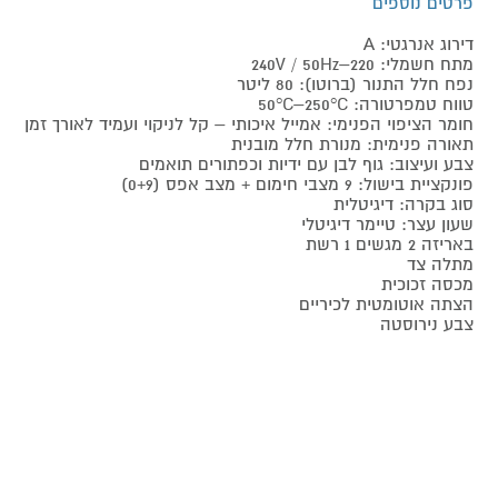
פרטים נוספים
דירוג אנרגטי: A
מתח חשמלי: 240V / 50Hz–220
נפח חלל התנור (ברוטו): 80 ליטר
טווח טמפרטורה: 50°C–250°C
חומר הציפוי הפנימי: אמייל איכותי – קל לניקוי ועמיד לאורך זמן
תאורה פנימית: מנורת חלל מובנית
צבע ועיצוב: גוף לבן עם ידיות וכפתורים תואמים
פונקציית בישול: 9 מצבי חימום + מצב אפס (0+9)
סוג בקרה: דיגיטלית
שעון עצר: טיימר דיגיטלי
באריזה 2 מגשים 1 רשת
מתלה צד
מכסה זכוכית
הצתה אוטומטית לכיריים
צבע נירוסטה