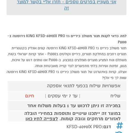
אני מעוניין בפרטים נוספים - חזרו אליי בקשר למוצר
זה
למה כדאי לקנות תנור משולב כיריים גז KING KFSD-6090IX PRO נירוסטה ב-
P1000
תנור משולב כיריים גז KING KFSD-6090IX PRO נירוסטה קונים אונליין בקטגוריית
תנורים רחבים במחלקת תנורים, כיריים וקולטים בP1000 - אתר קניות ישראלי בטוח,
משתלם ונוח המציע מוצרים מומלצים במבצע. ב-P1000 אנו נותנים דגש על איכות,
מגוון, זמינות ושירות בלתי מתפשרים לצד קנייה מאובטחת ונוחה.
אצלנו, קניות באינטרנט של תנור משולב כיריים גז KING KFSD-6090IX PRO נירוסטה
שוות לך פי אלף!
אפשרויות שילוח בכפוף לתנאי אספקה
שליח
| עד 7 ימי עסקים |
חינם
במכירה זו ניתן לרכוש עד 1 בעלות משלוח אחד
במוצר זה ייתכנו שינויים ותוספות במחירי הובלה
לאזורים מרחקים וגובה קומות.
לצפייה לחץ כאן
דגם:
KFSD-6090IX PRO