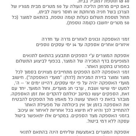
60 ₪ תוספת למוביל בבית.
באם קיים מרחק הליכה העולה על 50 מטרים מבית מגוריו של
הצרכן בשל חניה מרוחקת או חוסר גישה לביתו,
תחול תוספת תשלום כעלות קומה נוספת, בהתאם למוצר (כל
50 מטרים יחשבו כקומה נוספת).
זמני האספקה נכונים לאזורים גדרה עד חדרה
איזורים אחרים אספקה עד 14 ימי עסקים נוספים
אספקת המוצרים ע"י הספקים תתבצע בהתאם לתנאים
המופיעים בדף המכירה של המוצר, בכפוף לביצוע התשלום
כמפורט בתקנון האתר.
זמני האספקה להם הספקים מתחייבים מצוינים בסמוך לכל
מוצר ומוצר בזירת המכירות (להלן: "מועדי האספקה"). חישוב
מועדי האספקה יהיה על פי ימי עסקים, דהיינו ימים א' – ה',
למעט ימי שישי ושבת , ערבי חג מועדים, וחול המועד. יחד עם
זאת, הספקים יעשו כמיטב יכולתם להקדים את זמן האספקה.
מובהר בזאת כי האתר עושה כל מאמץ מול הספקים להבטיח
את האספקה בזמן אך אין ביכולתה של מפעילת האתר
להתחייב לכך והיא לא תישא בכל אחריות לאיחור או עיכוב
בזמני האספקה מצד הספקים. במקרים אלו יתאפשר ביטול
עסקה ללא דמי ביטול.
אספקת המוצרים באמצעות שליחים הינה בהתאם לתנאי