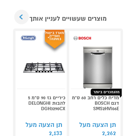
Next
מוצרים שעשויים לעניין אותך
מארז בישול
ואפייה
במתנה!*
מהנמכרים ביותר
מדיח כלים רחב 60 ס"מ
כיריים גז 90 ס"מ 5
דגם BOSCH
להבות DELONGHI
ס"
SMS2HVI06E
DGH3290CX
לבן
תן הצעה מעל
תן הצעה מעל
תן 
,593
2,133
2,262