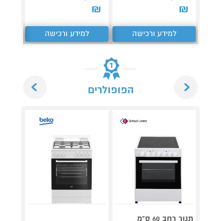
₪
₪
₪
למידע ורכישה
למידע ורכישה
ל
Next
Previous
הפופולרים
תנור רחב 60 ס"מ