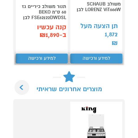
תנור ד
משולב SCHAUB
תנור משולב כיריים גז
LORENZ ViT666W לבן
60 ס"מ BEKO
2129BB
FSE62122DWDSL לבן
2,990
תן הצעה מעל
קנה עכשיו
קנה 
1,872
ב-₪1,890
ב-₪2,892
₪
למידע ורכישה
למידע ורכישה
ל
Next
מוצרים אחרונים שראיתי