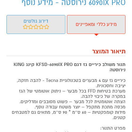
6090IX PRO נירוסטה - מידע נוסף
דירוג גולשים
מידע כללי ומאפיינים
תיאור המוצר
תנור משולב כיריים גז דגם
KFSD-6090IX PRO
קינג KING
נירוסטה
כיריים גז עם 4 מבערים בטכנולוגיית Tecna - להבה חזקה,
יציבה וחסכונית.
מערכת בטיחות FFD בכל מבער – ניתוק אוטומטי של הגז
במקרה של כיבוי להבה.
הצתה אוטומטית לכל מבער – פשוט מסובבים ומדליקים.
מכסה מתכת מתקפל – יוצר משטח עבודה נוסף.
מידות קומפקטיות – 60 ס’’מ * 90 ס’’מ, מתאים גם למטבחים
קטנים.
מפרט התנור: