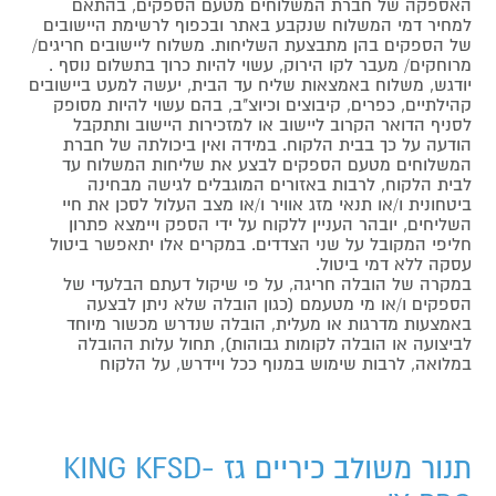
האספקה של חברת המשלוחים מטעם הספקים, בהתאם
למחיר דמי המשלוח שנקבע באתר ובכפוף לרשימת היישובים
של הספקים בהן מתבצעת השליחות. משלוח ליישובים חריגים/
מרוחקים/ מעבר לקו הירוק, עשוי להיות כרוך בתשלום נוסף .
יודגש, משלוח באמצאות שליח עד הבית, יעשה למעט ביישובים
קהילתיים, כפרים, קיבוצים וכיוצ"ב, בהם עשוי להיות מסופק
לסניף הדואר הקרוב ליישוב או למזכירות היישוב ותתקבל
הודעה על כך בבית הלקוח. במידה ואין ביכולתה של חברת
המשלוחים מטעם הספקים לבצע את שליחות המשלוח עד
לבית הלקוח, לרבות באזורים המוגבלים לגישה מבחינה
ביטחונית ו/או תנאי מזג אוויר ו/או מצב העלול לסכן את חיי
השליחים, יובהר העניין ללקוח על ידי הספק ויימצא פתרון
חליפי המקובל על שני הצדדים. במקרים אלו יתאפשר ביטול
עסקה ללא דמי ביטול.
במקרה של הובלה חריגה, על פי שיקול דעתם הבלעדי של
הספקים ו/או מי מטעמם (כגון הובלה שלא ניתן לבצעה
באמצעות מדרגות או מעלית, הובלה שנדרש מכשור מיוחד
לביצועה או הובלה לקומות גבוהות), תחול עלות ההובלה
במלואה, לרבות שימוש במנוף ככל ויידרש, על הלקוח
תנור משולב כיריים גז KING KFSD-