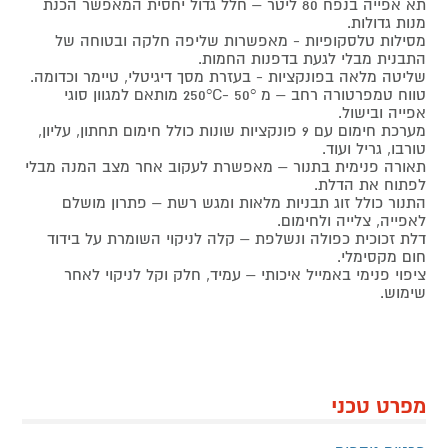
תא אפייה בנפח 80 ליטר – חלל גדול יחסית המאפשר הכנת
מנות גדולות.
מסילות טלסקופיות - מאפשרות שליפה חלקה ובטוחה של
התבנית מבלי לגעת בדפנות החמות.
שליטה מלאה בפונקציות - בעזרת מסך דיגיטלי, טיימר וכדומה.
טווח טמפרטורה רחב – מ 250°C- 50° מותאם למגוון סוגי
אפייה ובישול.
מערכת חימום עם 9 פונקציות שונות כולל חימום תחתון, עליון,
טורבו, גריל ועוד.
תאורה פנימית בתנור – מאפשרת לעקוב אחר מצב המנה מבלי
לפתוח את הדלת.
התנור כולל זוג תבניות מלאות ומגש רשת – פתרון מושלם
לאפייה, צלייה ולחימום.
דלת זכוכית כפולה ונשלפת – קלה לניקוי השומרת על בידוד
חום מקסימלי.
ציפוי פנימי באמייל איכותי – עמיד, חלק וקל לניקוי לאחר
שימוש.
מפרט טכני