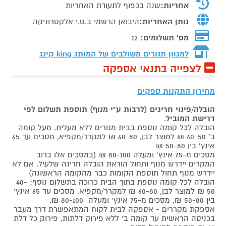
אחריות:
שנה בכפוף לתעודת האחריות
נותן האחריות:
היבואן הרשמי ב.ט.י אלקטרוניקה
מס' תשלומים:
12
למגוון תנורים משולבים של המותג
king קינג
לצפייה בתנאי אספקה
מחירון התקנות ספקים
הובלה/פינוי חריגים (לרבות ע"י מנוף) תוספת תשלום לפי
דרישת המוביל
.
הובלה לכל קומה נוספת בבית מגורים ללא מעלית. מעל קומה
ב' 40-50 ₪ למוצר לבן, 60-80 ₪ למקרר/מקפיא, מסכים עד 65
אינץ' בין 50-80 ₪
מסכים מ-75 אינץ' ומעלה 80-100 ₪ (במסכים אלו ברוב
המקרים יידרש מנוף ותחול הוראת הובלה חריגה שלעיל. אם לא
יידרש מנוף תחול תוספת הקומות כבר מהקומה הראשונה)
הובלה לכל קומה נוספת בתוך הבית כרוכה בתשלום נוסף: 40-
50 ₪ למוצר לבן, 60-80 ₪ למקרר/מקפיא, מסכים עד 65 אינץ'
בין 50-80 ₪, מסכים מ-75 אינץ' ומעלה 80-100 ₪.
אספקת מקררים - אספקה לבית לקוח המתאפשרת דרך מעבר
בכניסה הראשית עד קומה ב' ללא פירוק דלתות, פירוק כל דלת