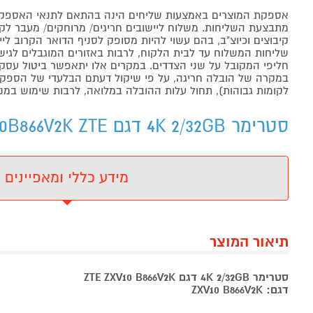
אספקת המוצרים באמצעות שליחים הינה בהתאם לתנאי האספקה
מתבצעת השליחות. משלוח ליישובים חריגים/ מרוחקים/ מעבר לקו 
קיבוצים וכיוצ"ב, בהם עשוי להיות מסופק לסניף הדואר הקרוב 
שליחות המשלוח עד לבית הלקוח, לרבות באזורים המוגבלים לגישה מ
חליפי המקובל על שני הצדדים. במקרים אלו יתאפשר ביטול עסקה
במקרה של הובלה חריגה, על פי שיקול דעתם הבלעדי של הספקים 
לקומות גבוהות), תחול עלות ההובלה במלואה, לרבות שימוש במנו
סטרימר 4K 2/32GB דגם ZTE ZXV10B866V2K ZTE - מידע נוסף
מידע כללי ומאפיינים
תיאור המוצר
סטרימר 4K 2/32GB דגם ZTE ZXV10 B866V2K
דגם: ZXV10 B866V2K