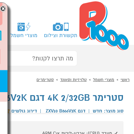
×
תקשורת וצילום
מוצרי חשמל
מח
ראשי
מוצרי חשמל
טלויזיות וסאונד
סטרימרים
סטרימר 4K 2/32GB דגם ZTE ZXV10B866V2K
סוג מוצר: חדש
|
דגם ZXV10 B866V2K
|
דירוג גולשים
מעבד (CPU): ארבע-ליבות ARM Cor