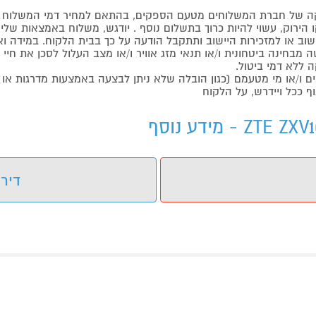
 של חברת המשלוחים מטעם הספקים, בהתאם למחיר דמי המשלוח ש
הירוק, עשוי להיות כרוך בתשלום נוסף . יודגש, משלוח באמצאות שליח
ליישוב או למזכירות היישוב ותתקבל הודעה על כך בבית הלקוח. במיד
בחינה ביטחונית ו/או תנאי מזג אוויר ו/או מצב העלול לסכן את חיי ה
 ללא דמי ביטול.
ו/או מי מטעמם (כגון הובלה שלא ניתן לבצעה באמצעות מדרגות או 
ף ככל ויידרש, על הלקוח
דירו