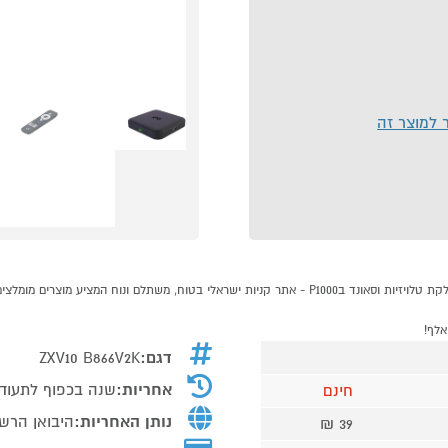
ר למוצר זה
דגם:
ZXV10 B866V2K
אחריות:
שנה בכפוף לתעוד
חינם
נותן האחריות:
היבואן הרש
39 ₪