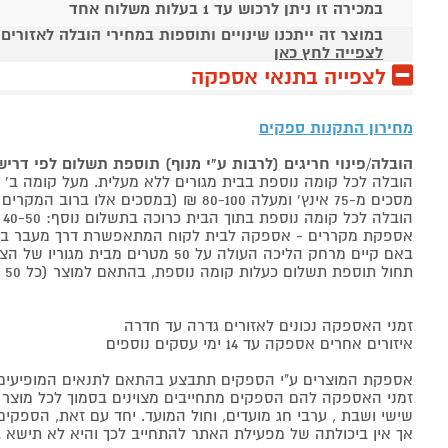
במכירה זו ניתן לרכוש עד 1 בעלות משלוח אחד
במוצר זה ייתכנו שינויים ותוספות במחירי הובלה לאזורים
לצפייה לחץ כאן
לצפייה בתנאי אספקה
מחירון התקנות ספקים
הובלה/פינוי חריגים (לרבות ע"י מנוף) תוספת תשלום לפי דרי
הובלה לכל קומה נוספת בבית מגורים ללא מעלית. מעל קומה ב' 40-50 ₪ למוצר לבן, 60-80 ₪ למקרר/מקפיא, מסכים עד 65 אינץ' בין 50-80 ₪
מסכים מ-75 אינץ' ומעלה 80-100 ₪ (במסכים אלו ברוב המקרים יידרש מנוף ותחול הוראת הובלה חריגה שלעיל. אם לא יידרש מנוף תחול תוספת הקומות כבר מהקומה הראשונה)
הובלה לכל קומה נוספת בתוך הבית כרוכה בתשלום נוסף: 40-50 ₪ למוצר לבן, 60-80 ₪ למקרר/מקפיא, מסכים עד 65 אינץ' בין 50-80 ₪, מסכים מ-75 אינץ' ומעלה 80-100 ₪.
אספקת מקררים - אספקה לבית לקוח המתאפשרת דרך מעבר בכניסה הראשית עד
באם קיים מרחק הליכה העולה על 50 מטרים מבית מגוריו של הצרכן בשל חניה מרוחקת או חוסר גישה לביתו,
תחול תוספת תשלום כעלות קומה נוספת, בהתאם למוצר (כל 50 מטרים יחשבו כקומה נוספת).
זמני האספקה נכונים לאזורים גדרה עד חדרה
איזורים אחרים אספקה עד 14 ימי עסקים נוספים
אספקת המוצרים ע"י הספקים תתבצע בהתאם לתנאים המופיעים ב
זמני האספקה להם הספקים מתחייבים מצוינים בסמוך לכל מוצר ומו
שישי ושבת , ערבי חג מועדים, וחול המועד. יחד עם זאת, הספ
אך אין ביכולתה של מפעילת האתר להתחייב לכך והיא לא תישא ב