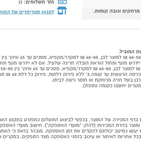
מס' תשלומים:
12
 מרחקים וגובה קומות.
למגוון סטרימרים של המו
שת המוביל
.
 קומה ב' ללא פירוק דלתות, פירוק כל דלת 60 ₪ תוספת למוביל בבית.
דף המכירה של המוצר, בכפוף לביצוע התשלום כמפורט בתקנון האת
צר בזירת המכירות (להלן: "מועדי האספקה"). חישוב מועדי האספקה יה
קים יעשו כמיטב יכולתם להקדים את זמן האספקה. מובהר בזאת כי ה
כל אחריות לאיחור או עיכוב בזמני האספקה מצד הספקים. במקרים א