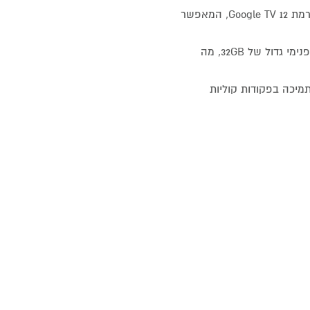
ה-ZTE ZXV10 B866V2K הוא סטרימר מתקדם המבוסס על פלטפורמת Google TV 12, המאפשר
המכשיר מצויד במעבד ארבע-ליבות, זיכרון RAM של 2GB ואחסון פנימי גדול של 32GB, מה
-USB, וכן שלט רחוק עם תמיכה בפקודות קוליות