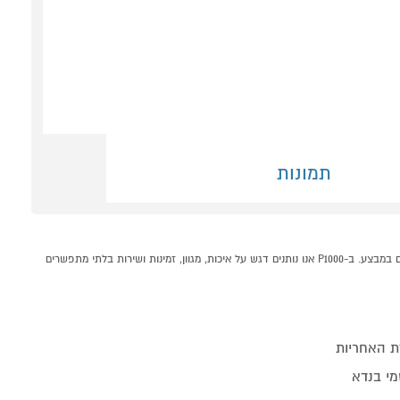
תמונות
סטרימר 4K 2/32GB דגם ZTE ZXV10B866V2K קונים אונליין בקטגוריית סטרימרים במחלקת טלויזיות וסאונד בP1000 - אתר קניות ישראלי בטוח, משתלם ונוח המציע מוצרים מומלצים במבצע. ב-P1000 אנו נותנים דגש על איכות, מגוון, זמינות ושירות בלתי מתפשרים
ת האחריות
מי בנדא