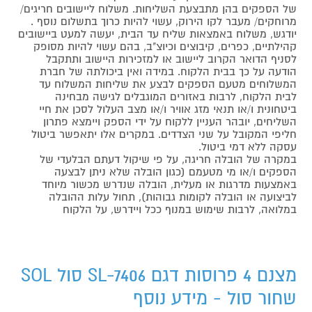
של הספקים בהן מתבצעת השליחות. משלוח ליישובים חריגים/
מרוחקים/ מעבר לקו הירוק, עשוי להיות כרוך בתשלום נוסף .
יודגש, משלוח באמצאות שליח עד הבית, יעשה למעט ביישובים
קהילתיים, כפרים, קיבוצים וכיוצ"ב, בהם עשוי להיות מסופק
לסניף הדואר הקרוב ליישוב או למזכירות היישוב ותתקבל
הודעה על כך בבית הלקוח. במידה ואין ביכולתה של חברת
המשלוחים מטעם הספקים לבצע את שליחות המשלוח עד
לבית הלקוח, לרבות באזורים המוגבלים לגישה מבחינה
ביטחונית ו/או תנאי מזג אוויר ו/או מצב העלול לסכן את חיי
השליחים, יובהר העניין ללקוח על ידי הספק ויימצא פתרון
חליפי המקובל על שני הצדדים. במקרים אלו יתאפשר ביטול
עסקה ללא דמי ביטול.
במקרה של הובלה חריגה, על פי שיקול דעתם הבלעדי של
הספקים ו/או מי מטעמם (כגון הובלה שלא ניתן לבצעה
באמצעות מדרגות או מעלית, הובלה שנדרש מכשור מיוחד
לביצועה או הובלה לקומות גבוהות), תחול עלות ההובלה
במלואה, לרבות שימוש במנוף ככל ויידרש, על הלקוח
מצנם 4 פרוסות דגם SL-7406 סול SOL
שחור סול - מידע נוסף