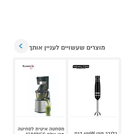
Next
מוצרים שעשויים לעניין אותך
מסחטה איטית לסחיטה
טוסטר
בלנדר מוט 600W דגם