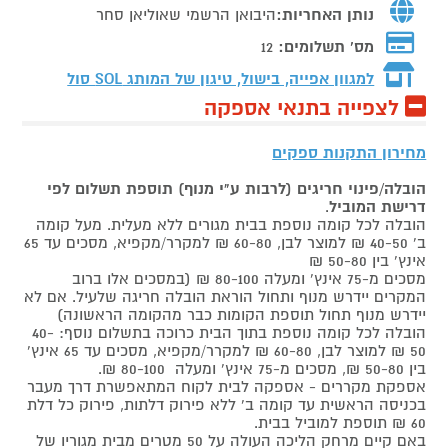
נותן האחריות:
היבואן הרשמי שאוליאן סחר
מס' תשלומים:
12
למגוון אפייה, בישול, טיגון של המותג
SOL סול
לצפייה בתנאי אספקה
מחירון התקנות ספקים
הובלה/פינוי חריגים (לרבות ע"י מנוף) תוספת תשלום לפי
דרישת המוביל
.
הובלה לכל קומה נוספת בבית מגורים ללא מעלית. מעל קומה
ב' 40-50 ₪ למוצר לבן, 60-80 ₪ למקרר/מקפיא, מסכים עד 65
אינץ' בין 50-80 ₪
מסכים מ-75 אינץ' ומעלה 80-100 ₪ (במסכים אלו ברוב
המקרים יידרש מנוף ותחול הוראת הובלה חריגה שלעיל. אם לא
יידרש מנוף תחול תוספת הקומות כבר מהקומה הראשונה)
הובלה לכל קומה נוספת בתוך הבית כרוכה בתשלום נוסף: 40-
50 ₪ למוצר לבן, 60-80 ₪ למקרר/מקפיא, מסכים עד 65 אינץ'
בין 50-80 ₪, מסכים מ-75 אינץ' ומעלה 80-100 ₪.
אספקת מקררים - אספקה לבית לקוח המתאפשרת דרך מעבר
בכניסה הראשית עד קומה ב' ללא פירוק דלתות, פירוק כל דלת
60 ₪ תוספת למוביל בבית.
באם קיים מרחק הליכה העולה על 50 מטרים מבית מגוריו של