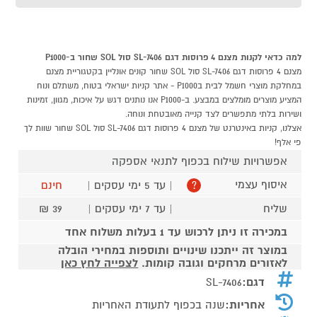
למה כדאי לקנות מצנם 4 פרוסות דגם SL-7406 סול SOL שחור ב-P1000
מצנם 4 פרוסות דגם SL-7406 סול SOL שחור קונים אונליין בקטגוריית מצנם
במחלקת מוצרי חשמל לבית בP1000 - אתר קניות ישראלי בטוח, משתלם ונוח
המציע מוצרים מומלצים במבצע. ב-P1000 אנו נותנים דגש על איכות, מגוון, זמינות
ושירות בלתי מתפשרים לצד קנייה מאובטחת ונוחה.
אצלנו, קניות באינטרנט של מצנם 4 פרוסות דגם SL-7406 סול SOL שחור שוות לך
פי אלף!
אפשרויות שילוח בכפוף לתנאי אספקה
איסוף עצמי
| עד 5 ימי עסקים |
חינם
?
שליח
| עד 7 ימי עסקים |
39 ₪
במכירה זו ניתן לרכוש עד 1 בעלות משלוח אחד
במוצר זה ייתכנו שינויים ותוספות במחירי הובלה
לאזורים מרחקים וגובה קומות.
לצפייה לחץ כאן
דגם:
SL-7406
אחריות:
שנה בכפוף לתעודת האחריות