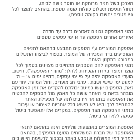
הצרכן בשל חניה מרוחקת או חוסר גישה לביתו,
תחול תוספת תשלום כעלות קומה נוספת, בהתאם למוצר (כל
50 מטרים יחשבו כקומה נוספת).
זמני האספקה נכונים לאזורים גדרה עד חדרה
איזורים אחרים אספקה עד 14 ימי עסקים נוספים
אספקת המוצרים ע"י הספקים תתבצע בהתאם לתנאים
המופיעים בדף המכירה של המוצר, בכפוף לביצוע התשלום
כמפורט בתקנון האתר.
זמני האספקה להם הספקים מתחייבים מצוינים בסמוך לכל
מוצר ומוצר בזירת המכירות (להלן: "מועדי האספקה"). חישוב
מועדי האספקה יהיה על פי ימי עסקים, דהיינו ימים א' – ה',
למעט ימי שישי ושבת , ערבי חג מועדים, וחול המועד. יחד עם
זאת, הספקים יעשו כמיטב יכולתם להקדים את זמן האספקה.
מובהר בזאת כי האתר עושה כל מאמץ מול הספקים להבטיח
את האספקה בזמן אך אין ביכולתה של מפעילת האתר
להתחייב לכך והיא לא תישא בכל אחריות לאיחור או עיכוב
בזמני האספקה מצד הספקים. במקרים אלו יתאפשר ביטול
עסקה ללא דמי ביטול.
אספקת המוצרים באמצעות שליחים הינה בהתאם לתנאי
האספקה של חברת המשלוחים מטעם הספקים, בהתאם
למחיר דמי המשלוח שנקבע באתר ובכפוף לרשימת היישובים