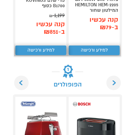
פרי שלם KUVINGS
מתחלפ
HEMILTON HEM-2205
B1700 כסוף
-1367
המילטון שחור
129
1,199
₪
₪
קנה עכשיו
קנה עכשיו
קנה 
ב-₪79
ב-₪851
ב-₪97
למידע ורכישה
למידע ורכישה
ל
Next
Previous
הפופולרים