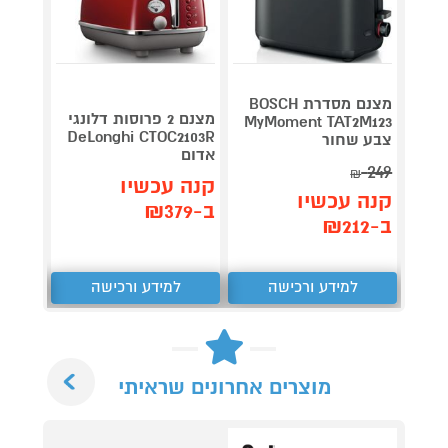
מצנם מסדרת BOSCH
מצנם 2 פרוסות דלונגי
MyMoment TAT2M123
DeLonghi CTOC2103R
צבע שחור
BRAUN שח
אדום
199
249
₪
₪
קנה עכשיו
קנה עכשיו
קנה 
ב-₪379
ב-₪212
ב-₪140
למידע ורכישה
למידע ורכישה
ל
Next
מוצרים אחרונים שראיתי