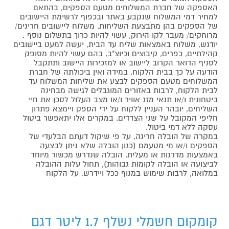
האספקה של חברת המשלוחים מטעם הספקים, בהתאם
למחיר דמי המשלוח שנקבע באתר ובכפוף לרשימת היישובים
של הספקים בהן מתבצעת השליחות. משלוח ליישובים חריגים/
מרוחקים/ מעבר לקו הירוק, עשוי להיות כרוך בתשלום נוסף .
יודגש, משלוח באמצאות שליח עד הבית, יעשה למעט ביישובים
קהילתיים, כפרים, קיבוצים וכיוצ"ב, בהם עשוי להיות מסופק
לסניף הדואר הקרוב ליישוב או למזכירות היישוב ותתקבל
הודעה על כך בבית הלקוח. במידה ואין ביכולתה של חברת
המשלוחים מטעם הספקים לבצע את שליחות המשלוח עד
לבית הלקוח, לרבות באזורים המוגבלים לגישה מבחינה
ביטחונית ו/או תנאי מזג אוויר ו/או מצב העלול לסכן את חיי
השליחים, יובהר העניין ללקוח על ידי הספק ויימצא פתרון
חליפי המקובל על שני הצדדים. במקרים אלו יתאפשר ביטול
עסקה ללא דמי ביטול.
במקרה של הובלה חריגה, על פי שיקול דעתם הבלעדי של
הספקים ו/או מי מטעמם (כגון הובלה שלא ניתן לבצעה
באמצעות מדרגות או מעלית, הובלה שנדרש מכשור מיוחד
לביצועה או הובלה לקומות גבוהות), תחול עלות ההובלה
במלואה, לרבות שימוש במנוף ככל ויידרש, על הלקוח
קומקום חשמלי נשלף 1.7 ליטר דגם