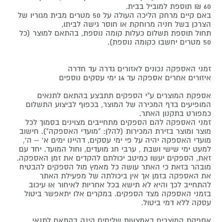
60 ₪ תוספת למוביל בבית.
באם קיים מרחק הליכה העולה על 50 מטרים מבית מגוריו של
הצרכן בשל חניה מרוחקת או חוסר גישה לביתו,
תחול תוספת תשלום כעלות קומה נוספת, בהתאם למוצר (כל
50 מטרים יחשבו כקומה נוספת).
זמני האספקה נכונים לאזורים גדרה עד חדרה
איזורים אחרים אספקה עד 14 ימי עסקים נוספים
אספקת המוצרים ע"י הספקים תתבצע בהתאם לתנאים
המופיעים בדף המכירה של המוצר, בכפוף לביצוע התשלום
כמפורט בתקנון האתר.
זמני האספקה להם הספקים מתחייבים מצוינים בסמוך לכל
מוצר ומוצר בזירת המכירות (להלן: "מועדי האספקה"). חישוב
מועדי האספקה יהיה על פי ימי עסקים, דהיינו ימים א' – ה',
למעט ימי שישי ושבת , ערבי חג מועדים, וחול המועד. יחד עם
זאת, הספקים יעשו כמיטב יכולתם להקדים את זמן האספקה.
מובהר בזאת כי האתר עושה כל מאמץ מול הספקים להבטיח
את האספקה בזמן אך אין ביכולתה של מפעילת האתר
להתחייב לכך והיא לא תישא בכל אחריות לאיחור או עיכוב
בזמני האספקה מצד הספקים. במקרים אלו יתאפשר ביטול
עסקה ללא דמי ביטול.
אספקת המוצרים באמצעות שליחים הינה בהתאם לתנאי