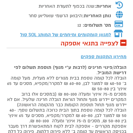
אחריות:
שנה בכפוף לתעודת האחריות
נותן האחריות:
היבואן הרשמי שאוליאן סחר
מס' תשלומים:
12
למגוון קומקומים ומיחמים של המותג
SOL סול
לצפייה בתנאי אספקה
מחירון התקנות ספקים
הובלה/פינוי חריגים (לרבות ע"י מנוף) תוספת תשלום לפי
דרישת המוביל
.
הובלה לכל קומה נוספת בבית מגורים ללא מעלית. מעל קומה
ב' 40-50 ₪ למוצר לבן, 60-80 ₪ למקרר/מקפיא, מסכים עד 65
אינץ' בין 50-80 ₪
מסכים מ-75 אינץ' ומעלה 80-100 ₪ (במסכים אלו ברוב
המקרים יידרש מנוף ותחול הוראת הובלה חריגה שלעיל. אם לא
יידרש מנוף תחול תוספת הקומות כבר מהקומה הראשונה)
הובלה לכל קומה נוספת בתוך הבית כרוכה בתשלום נוסף: 40-
50 ₪ למוצר לבן, 60-80 ₪ למקרר/מקפיא, מסכים עד 65 אינץ'
בין 50-80 ₪, מסכים מ-75 אינץ' ומעלה 80-100 ₪.
אספקת מקררים - אספקה לבית לקוח המתאפשרת דרך מעבר
בכניסה הראשית עד קומה ב' ללא פירוק דלתות, פירוק כל דלת