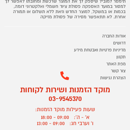
תימסר למוביל שיספק לך את המוצר שרכשת ומחובתו לאפשר לך
למסור במועד האספקה פסולת ציוד חשמלי ואלקטרוני דומה,
בכמות או במשקל, למוצר החדש וזאת ללא תשלום או תמורה
אחרת. לא תתאפשר מסירה של פסולת מזיקה
אודות החברה
דרושים
מדיניות פרטיות ואבטחת מידע
תקנון
מפת האתר
צור קשר
הצהרת נגישות
מוקד הזמנות ושירות לקוחות
03-9545370
שעות פעילות מוקד הזמנות:
א' - ה':
09:00 - 18:00
ו' וערבי חג:
09:00 - 13:00