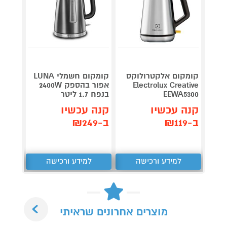
קומקום אלקטרולוקס
קומקום חשמלי LUNA
Electrolux Creative
אפור בהספק 2400W
Beach
EEWA5300
בנפח 1.7 ליטר
41305-RD
קנה עכשיו
קנה עכשיו
קנה 
ב-₪119
ב-₪249
ב-₪279
למידע ורכישה
למידע ורכישה
ל
Next
מוצרים אחרונים שראיתי