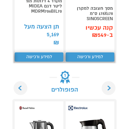
מקרר 4 דלתות 515
ליטר דגם MIDEA
דג
מסך חצובה למקרן
MDRM706BIL70
CS5200JXL 
178X178 ס"מ
SINOSCREEN
תן הצעה מעל
תן 
קנה עכשיו
,653
5,169
ב-₪549
₪
₪
למידע ורכישה
למידע ורכישה
ל
Next
Previous
הפופולרים