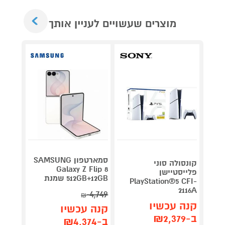
Next
מוצרים שעשויים לעניין אותך
סמארטפון SAMSUNG
קונסולה סוני
בק
Galaxy Z Flip 8
פלייסטיישן
roller
512GB+12GB שמנת
PlayStation®5 CFI-
Series 2 ‏
2116A
4,749
₪
קנה 
קנה עכשיו
קנה עכשיו
ב-₪999
ב-₪2,379
ב-₪4,374