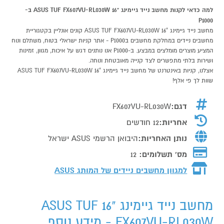
למה כדאי לקנות מחשב נייד גיימינג "16 ASUS TUF FX607VU-RL030W ב-
P1000
מחשב נייד גיימינג "16 ASUS TUF FX607VU-RL030W קונים אונליין בקטגוריית
מחשבים ניידים במחלקת מחשבים בP1000 - אתר קניות ישראלי בטוח, משתלם ונוח
המציע מוצרים מומלצים במבצע. ב-P1000 אנו נותנים דגש על איכות, מגוון, זמינות
ושירות בלתי מתפשרים לצד קנייה מאובטחת ונוחה.
אצלנו, קניות באינטרנט של מחשב נייד גיימינג "16 ASUS TUF FX607VU-RL030W
שוות לך פי אלף!
דגם:
FX607VU-RL030W
אחריות:
12 חודשים
נותן האחריות:
היבואן הרשמי ASUS ישראל
מס' תשלומים:
12
למגוון מחשבים ניידים של המותג
ASUS
מחשב נייד גיימינג "16 ASUS TUF
FX607VU-RL030W - מידע נוסף