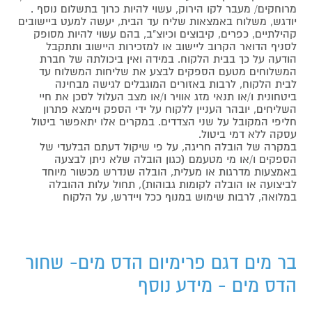
מרוחקים/ מעבר לקו הירוק, עשוי להיות כרוך בתשלום נוסף .
יודגש, משלוח באמצאות שליח עד הבית, יעשה למעט ביישובים
קהילתיים, כפרים, קיבוצים וכיוצ"ב, בהם עשוי להיות מסופק
לסניף הדואר הקרוב ליישוב או למזכירות היישוב ותתקבל
הודעה על כך בבית הלקוח. במידה ואין ביכולתה של חברת
המשלוחים מטעם הספקים לבצע את שליחות המשלוח עד
לבית הלקוח, לרבות באזורים המוגבלים לגישה מבחינה
ביטחונית ו/או תנאי מזג אוויר ו/או מצב העלול לסכן את חיי
השליחים, יובהר העניין ללקוח על ידי הספק ויימצא פתרון
חליפי המקובל על שני הצדדים. במקרים אלו יתאפשר ביטול
עסקה ללא דמי ביטול.
במקרה של הובלה חריגה, על פי שיקול דעתם הבלעדי של
הספקים ו/או מי מטעמם (כגון הובלה שלא ניתן לבצעה
באמצעות מדרגות או מעלית, הובלה שנדרש מכשור מיוחד
לביצועה או הובלה לקומות גבוהות), תחול עלות ההובלה
במלואה, לרבות שימוש במנוף ככל ויידרש, על הלקוח
בר מים דגם פרימיום הדס מים- שחור
הדס מים - מידע נוסף