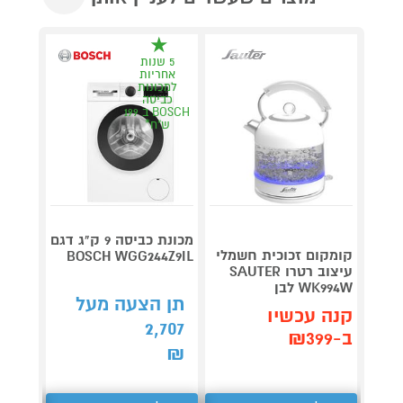
5 שנות
אחריות
למכונות
כביסה
BOSCH ב 199
ש"ח*
מכונת כביסה 9 ק"ג דגם
מכונת 
קומקום זכוכית חשמלי
NC303
BOSCH WGG244Z9IL
עיצוב רטרו SAUTER
WK994W לבן
תן הצעה מעל
תן 
קנה עכשיו
686
2,707
ב-₪399
₪
₪