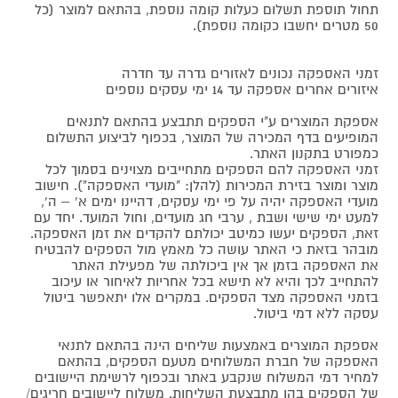
תחול תוספת תשלום כעלות קומה נוספת, בהתאם למוצר (כל
50 מטרים יחשבו כקומה נוספת).
זמני האספקה נכונים לאזורים גדרה עד חדרה
איזורים אחרים אספקה עד 14 ימי עסקים נוספים
אספקת המוצרים ע"י הספקים תתבצע בהתאם לתנאים
המופיעים בדף המכירה של המוצר, בכפוף לביצוע התשלום
כמפורט בתקנון האתר.
זמני האספקה להם הספקים מתחייבים מצוינים בסמוך לכל
מוצר ומוצר בזירת המכירות (להלן: "מועדי האספקה"). חישוב
מועדי האספקה יהיה על פי ימי עסקים, דהיינו ימים א' – ה',
למעט ימי שישי ושבת , ערבי חג מועדים, וחול המועד. יחד עם
זאת, הספקים יעשו כמיטב יכולתם להקדים את זמן האספקה.
מובהר בזאת כי האתר עושה כל מאמץ מול הספקים להבטיח
את האספקה בזמן אך אין ביכולתה של מפעילת האתר
להתחייב לכך והיא לא תישא בכל אחריות לאיחור או עיכוב
בזמני האספקה מצד הספקים. במקרים אלו יתאפשר ביטול
עסקה ללא דמי ביטול.
אספקת המוצרים באמצעות שליחים הינה בהתאם לתנאי
האספקה של חברת המשלוחים מטעם הספקים, בהתאם
למחיר דמי המשלוח שנקבע באתר ובכפוף לרשימת היישובים
של הספקים בהן מתבצעת השליחות. משלוח ליישובים חריגים/