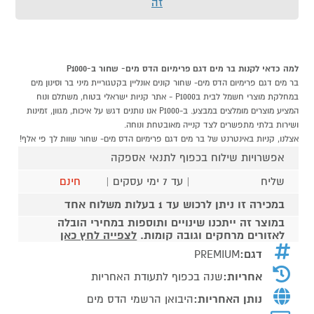
זה
למה כדאי לקנות בר מים דגם פרימיום הדס מים- שחור ב-P1000
בר מים דגם פרימיום הדס מים- שחור קונים אונליין בקטגוריית מיני בר וסינון מים
במחלקת מוצרי חשמל לבית בP1000 - אתר קניות ישראלי בטוח, משתלם ונוח
המציע מוצרים מומלצים במבצע. ב-P1000 אנו נותנים דגש על איכות, מגוון, זמינות
ושירות בלתי מתפשרים לצד קנייה מאובטחת ונוחה.
אצלנו, קניות באינטרנט של בר מים דגם פרימיום הדס מים- שחור שוות לך פי אלף!
אפשרויות שילוח בכפוף לתנאי אספקה
שליח
| עד 7 ימי עסקים |
חינם
במכירה זו ניתן לרכוש עד 1 בעלות משלוח אחד
במוצר זה ייתכנו שינויים ותוספות במחירי הובלה
לאזורים מרחקים וגובה קומות.
לצפייה לחץ כאן
דגם:
PREMIUM
אחריות:
שנה בכפוף לתעודת האחריות
נותן האחריות:
היבואן הרשמי הדס מים