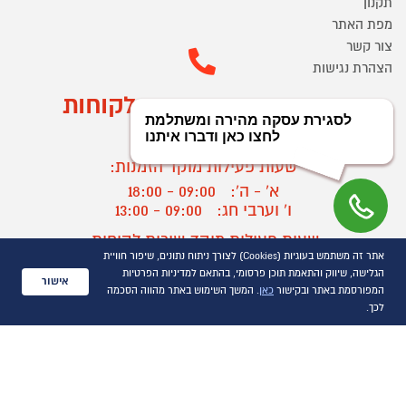
תקנון
מפת האתר
צור קשר
הצהרת נגישות
מוקד הזמנות ושירות לקוחות
03-9545370
שעות פעילות מוקד הזמנות:
א' - ה':
09:00 - 18:00
ו' וערבי חג:
09:00 - 13:00
שעות פעילות מוקד שירות לקוחות:
אתר זה משתמש בעוגיות (Cookies) לצורך ניתוח נתונים, שיפור חוויית
א' - ד':
09:00 - 16:30
הגלישה, שיווק והתאמת תוכן פרסומי, בהתאם למדיניות הפרטיות
ה :
09:00 - 16:00
אישור
המפורסמת באתר ובקישור
כאן
. המשך השימוש באתר מהווה הסכמה
חול המועד
09:00 - 15:00
לכך.
?
יצירת קשר/ביטול הזמנה