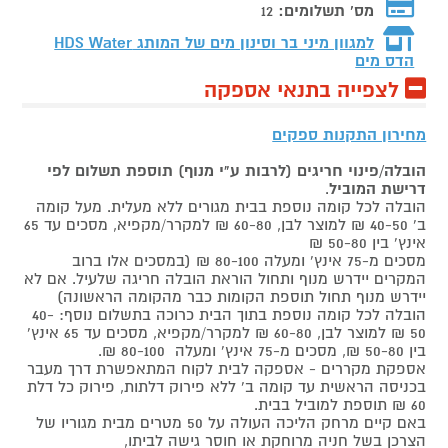
מס' תשלומים:
12
למגוון מיני בר וסינון מים של המותג
HDS Water
הדס מים
לצפייה בתנאי אספקה
מחירון התקנות ספקים
הובלה/פינוי חריגים (לרבות ע"י מנוף) תוספת תשלום לפי
דרישת המוביל
.
הובלה לכל קומה נוספת בבית מגורים ללא מעלית. מעל קומה
ב' 40-50 ₪ למוצר לבן, 60-80 ₪ למקרר/מקפיא, מסכים עד 65
אינץ' בין 50-80 ₪
מסכים מ-75 אינץ' ומעלה 80-100 ₪ (במסכים אלו ברוב
המקרים יידרש מנוף ותחול הוראת הובלה חריגה שלעיל. אם לא
יידרש מנוף תחול תוספת הקומות כבר מהקומה הראשונה)
הובלה לכל קומה נוספת בתוך הבית כרוכה בתשלום נוסף: 40-
50 ₪ למוצר לבן, 60-80 ₪ למקרר/מקפיא, מסכים עד 65 אינץ'
בין 50-80 ₪, מסכים מ-75 אינץ' ומעלה 80-100 ₪.
אספקת מקררים - אספקה לבית לקוח המתאפשרת דרך מעבר
בכניסה הראשית עד קומה ב' ללא פירוק דלתות, פירוק כל דלת
60 ₪ תוספת למוביל בבית.
באם קיים מרחק הליכה העולה על 50 מטרים מבית מגוריו של
הצרכן בשל חניה מרוחקת או חוסר גישה לביתו,