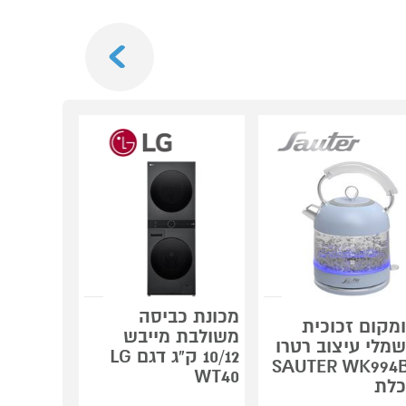
Next
מכונת כביסה
מקום זכוכית
משולבת מייבש
מכונת ב
מלי עיצוב רטרו
10/12 ק"ג דגם LG
ומשקאות
SAUTER WK994
WT40
NINJA FS605
לת