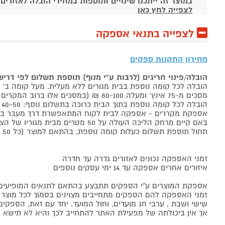
במוצר זה ייתכנו שינויים ותוספות במחירי הובלה לאזורים
לצפייה לחץ כאן
לצפייה בתנאי אספקה
מחירון התקנות ספקים
הובלה/פינוי חריגים (לרבות ע"י מנוף) תוספת תשלום לפי דרי
הובלה לכל קומה נוספת בבית מגורים ללא מעלית. מעל קומה ב' 40-50 ₪ למוצר לבן, 60-80 ₪ למקרר/מקפיא, מסכים עד 65 אינץ' בין 50-80 ₪
מסכים מ-75 אינץ' ומעלה 80-100 ₪ (במסכים אלו ברוב המקרים יידרש מנוף ותחול הוראת הובלה חריגה שלעיל. אם לא יידרש מנוף תחול תוספת הקומות כבר מהקומה הראשונה)
הובלה לכל קומה נוספת בתוך הבית כרוכה בתשלום נוסף: 40-50 ₪ למוצר לבן, 60-80 ₪ למקרר/מקפיא, מסכים עד 65 אינץ' בין 50-80 ₪, מסכים מ-75 אינץ' ומעלה 80-100 ₪.
אספקת מקררים - אספקה לבית לקוח המתאפשרת דרך מעבר בכניסה הראשית עד
באם קיים מרחק הליכה העולה על 50 מטרים מבית מגוריו של הצרכן בשל חניה מרוחקת או חוסר גישה לביתו,
תחול תוספת תשלום כעלות קומה נוספת, בהתאם למוצר (כל 50 מטרים יחשבו כקומה נוספת).
זמני האספקה נכונים לאזורים גדרה עד חדרה
איזורים אחרים אספקה עד 14 ימי עסקים נוספים
אספקת המוצרים ע"י הספקים תתבצע בהתאם לתנאים המופיעים ב
זמני האספקה להם הספקים מתחייבים מצוינים בסמוך לכל מוצר ומו
שישי ושבת , ערבי חג מועדים, וחול המועד. יחד עם זאת, הספ
אך אין ביכולתה של מפעילת האתר להתחייב לכך והיא לא תישא ב