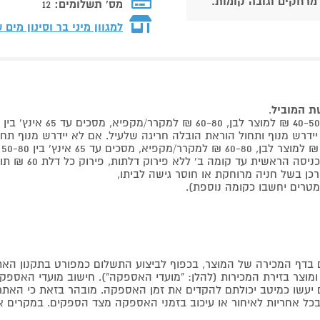
 מרחקים וגובה קומות.
מס' תשלומים:
12
למגוון מיני בר וסינון מים
שת המוביל
.
 קומה ב' ללא פירוק דלתות, פירוק כל דלת 60 ₪ תוספת למוביל בבית.
דף המכירה של המוצר, בכפוף לביצוע התשלום כמפורט בתקנון האת
צר בזירת המכירות (להלן: "מועדי האספקה"). חישוב מועדי האספקה יה
קים יעשו כמיטב יכולתם להקדים את זמן האספקה. מובהר בזאת כי ה
כל אחריות לאיחור או עיכוב בזמני האספקה מצד הספקים. במקרים א