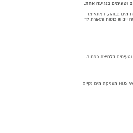
ם וטעימים בנגיעה אחת.
קת מים גבוהה, המתאימה
ח ייבוש כוסות ותאורת לד
וטעימים בלחיצת כפתור.
טכנולוגיית טיהור המים באמצעות מטהר המים המתקדם של HDS Water מעניקה מים נקיים