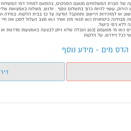
 של חברת המשלוחים מטעם הספקים, בהתאם למחיר דמי המשלוח ש
הירוק, עשוי להיות כרוך בתשלום נוסף . יודגש, משלוח באמצאות שליח
ליישוב או למזכירות היישוב ותתקבל הודעה על כך בבית הלקוח. במיד
בחינה ביטחונית ו/או תנאי מזג אוויר ו/או מצב העלול לסכן את חיי ה
 ללא דמי ביטול.
ו/או מי מטעמם (כגון הובלה שלא ניתן לבצעה באמצעות מדרגות או 
ף ככל ויידרש, על הלקוח
הדס מים - מידע נוסף
דירו