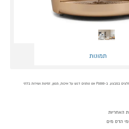
תמונות
בר מים דגם ספיריט בר הדס מים - זהב קונים אונליין בקטגוריית מיני בר וסינון מים במחלקת מוצרי חשמל לבית בP1000 - אתר קניות ישראלי בטוח, משתלם ונוח המציע מוצרים מומלצים במבצע. ב-P1000 אנו נותנים דגש על איכות, מגוון, זמינות ושירות בלתי
ת האחריות
מי הדס מים