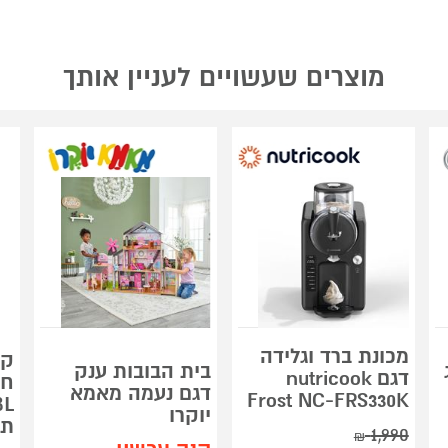
מוצרים שעשויים לעניין אותך
מכונת ברד וגלידה
קו
ג
בית הבובות ענק
דגם nutricook
חש
דגם נעמה מאמא
Frost NC-FRS330K
BL
יוקרו
תכ
1,990
₪