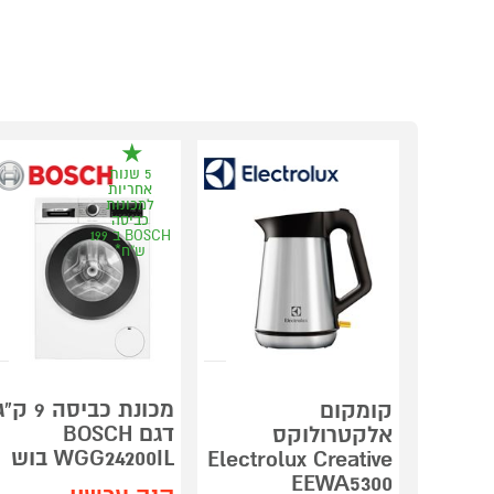
5 שנות
אחריות
למכונות
כביסה
BOSCH ב 199
ש"ח*
מכונת כביסה 9 ק"
קומקום
דגם BOSCH
אלקטרולוקס
WGG24200IL בוש
Electrolux Creative
EEWA5300