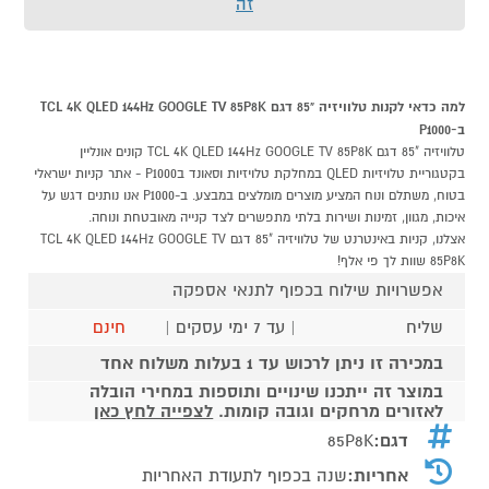
זה
למה כדאי לקנות טלוויזיה "85 דגם TCL 4K QLED 144Hz GOOGLE TV 85P8K
ב-P1000
טלוויזיה "85 דגם TCL 4K QLED 144Hz GOOGLE TV 85P8K קונים אונליין
בקטגוריית טלויזיות QLED במחלקת טלויזיות וסאונד בP1000 - אתר קניות ישראלי
בטוח, משתלם ונוח המציע מוצרים מומלצים במבצע. ב-P1000 אנו נותנים דגש על
איכות, מגוון, זמינות ושירות בלתי מתפשרים לצד קנייה מאובטחת ונוחה.
אצלנו, קניות באינטרנט של טלוויזיה "85 דגם TCL 4K QLED 144Hz GOOGLE TV
85P8K שוות לך פי אלף!
אפשרויות שילוח בכפוף לתנאי אספקה
שליח
| עד 7 ימי עסקים |
חינם
במכירה זו ניתן לרכוש עד 1 בעלות משלוח אחד
במוצר זה ייתכנו שינויים ותוספות במחירי הובלה
לאזורים מרחקים וגובה קומות.
לצפייה לחץ כאן
דגם:
85P8K
אחריות:
שנה בכפוף לתעודת האחריות