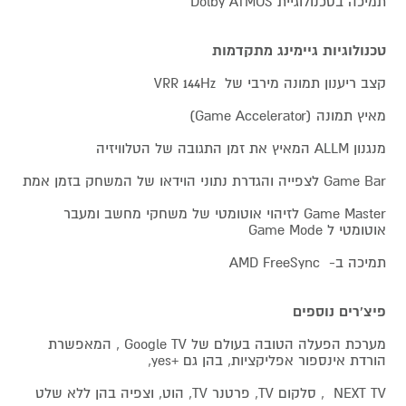
תמיכה בטכנולוגיית Dolby ATMOS
טכנולוגיות גיימינג מתקדמות
קצב ריענון תמונה מירבי של VRR 144Hz
מאיץ תמונה (Game Accelerator)
מנגנון ALLM המאיץ את זמן התגובה של הטלוויזיה
Game Bar לצפייה והגדרת נתוני הוידאו של המשחק בזמן אמת
Game Master לזיהוי אוטומטי של משחקי מחשב ומעבר
אוטומטי ל Game Mode
תמיכה ב- AMD FreeSync
פיצ'רים נוספים
מערכת הפעלה הטובה בעולם של Google TV , המאפשרת
הורדת אינספור אפליקציות, בהן גם +yes,
NEXT TV , סלקום TV, פרטנר TV, הוט, וצפיה בהן ללא שלט