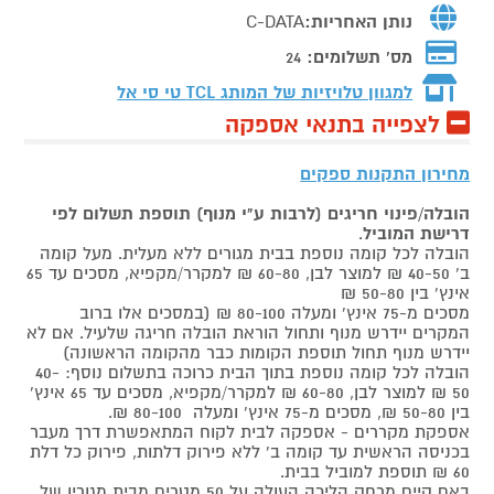
נותן האחריות:
C-DATA
מס' תשלומים:
24
למגוון טלויזיות של המותג
TCL טי סי אל
לצפייה בתנאי אספקה
מחירון התקנות ספקים
הובלה/פינוי חריגים (לרבות ע"י מנוף) תוספת תשלום לפי
דרישת המוביל
.
הובלה לכל קומה נוספת בבית מגורים ללא מעלית. מעל קומה
ב' 40-50 ₪ למוצר לבן, 60-80 ₪ למקרר/מקפיא, מסכים עד 65
אינץ' בין 50-80 ₪
מסכים מ-75 אינץ' ומעלה 80-100 ₪ (במסכים אלו ברוב
המקרים יידרש מנוף ותחול הוראת הובלה חריגה שלעיל. אם לא
יידרש מנוף תחול תוספת הקומות כבר מהקומה הראשונה)
הובלה לכל קומה נוספת בתוך הבית כרוכה בתשלום נוסף: 40-
50 ₪ למוצר לבן, 60-80 ₪ למקרר/מקפיא, מסכים עד 65 אינץ'
בין 50-80 ₪, מסכים מ-75 אינץ' ומעלה 80-100 ₪.
אספקת מקררים - אספקה לבית לקוח המתאפשרת דרך מעבר
בכניסה הראשית עד קומה ב' ללא פירוק דלתות, פירוק כל דלת
60 ₪ תוספת למוביל בבית.
באם קיים מרחק הליכה העולה על 50 מטרים מבית מגוריו של