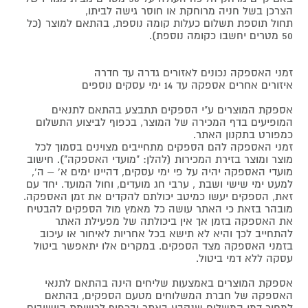
הצרכן בשל חניה מרוחקת או חוסר גישה לביתו,
תחול תוספת תשלום כעלות קומה נוספת, בהתאם למוצר (כל
50 מטרים יחשבו כקומה נוספת).
זמני האספקה נכונים לאזורים גדרה עד חדרה
איזורים אחרים אספקה עד 14 ימי עסקים נוספים
אספקת המוצרים ע"י הספקים תתבצע בהתאם לתנאים
המופיעים בדף המכירה של המוצר, בכפוף לביצוע התשלום
כמפורט בתקנון האתר.
זמני האספקה להם הספקים מתחייבים מצוינים בסמוך לכל
מוצר ומוצר בזירת המכירות (להלן: "מועדי האספקה"). חישוב
מועדי האספקה יהיה על פי ימי עסקים, דהיינו ימים א' – ה',
למעט ימי שישי ושבת , ערבי חג מועדים, וחול המועד. יחד עם
זאת, הספקים יעשו כמיטב יכולתם להקדים את זמן האספקה.
מובהר בזאת כי האתר עושה כל מאמץ מול הספקים להבטיח
את האספקה בזמן אך אין ביכולתה של מפעילת האתר
להתחייב לכך והיא לא תישא בכל אחריות לאיחור או עיכוב
בזמני האספקה מצד הספקים. במקרים אלו יתאפשר ביטול
עסקה ללא דמי ביטול.
אספקת המוצרים באמצעות שליחים הינה בהתאם לתנאי
האספקה של חברת המשלוחים מטעם הספקים, בהתאם
למחיר דמי המשלוח שנקבע באתר ובכפוף לרשימת היישובים