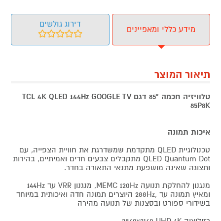
דירוג גולשים
מידע כללי ומאפיינים
תיאור המוצר
טלוויזיה חכמה "85 דגם TCL 4K QLED 144Hz GOOGLE TV
85P8K
איכות תמונה
טכנולוגיית QLED מתקדמת שמשדרגת את חוויית הצפייה, עם
QLED Quantum Dot מתקבלים צבעים חדים ואמיתיים, בהירות
ותצוגה שאינה מושפעת מתנאי התאורה בחדר.
מנגנון להחלקת תנועה MEMC 120Hz, מנגנון VRR עד 144Hz
ומאיץ תמונה עד ,288Hz היוצרים תמונה חדה ואיכותית במיוחד
בשידורי ספורט ובסצנות של תנועה מהירה
רזולוציה 3840x2160 UHD 4K