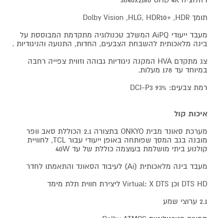
תומך Dolby Vision ,HLG, HDR10+ ,HDR
מעבד ייעודי AiPQ המשלב טכנולוגיה מתקדמת המבוססת על
בינה מלאכותית להשבחת הצבעים, החדות, התנועה והניגודיות .
צג מתקדם HVA המקנה ניגודיות גבוהה וזווית צפייה רחבה
במיוחד עד 178 מעלות.
רמת צבעים: 93% DCI-P3
איכות קול
מערכת סאונד מבית ONKYO בתצורה 2.1 הכוללת סאב וופר
מובנה בגב המסך שפותחה באופן ייעודי עבור TCL, לחוויית
קולנוע ביתי מושלמת בעוצמה כוללת של עד 40W
מעבד בינה מלאכותית (Ai) לעיבוד הסאונד והתאמתו לחדר
DTS HD וכן Virtual: X DTS ליצירת חווית תלת מימד
2.1 ערוצי שמע