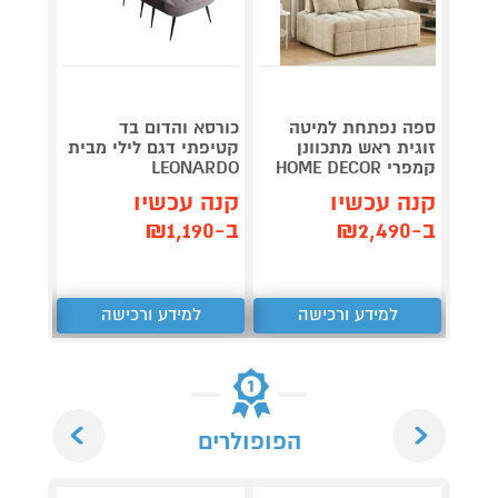
ספה נפתחת למיטה
כורסא והדום בד
מערכת
זוגית ראש מתכוונן
קטיפתי דגם לילי מבית
CD-30
קמפרי HOME DECOR
LEONARDO
קנה 
קנה עכשיו
קנה עכשיו
ב-₪327
ב-₪2,490
ב-₪1,190
למידע ורכישה
למידע ורכישה
ל
Next
Previous
הפופולרים