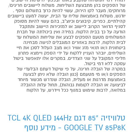
של הספקים בהן מתבצעת השליחות. משלוח ליישובים חריגים/
מרוחקים/ מעבר לקו הירוק, עשוי להיות כרוך בתשלום נוסף .
יודגש, משלוח באמצאות שליח עד הבית, יעשה למעט ביישובים
קהילתיים, כפרים, קיבוצים וכיוצ"ב, בהם עשוי להיות מסופק
לסניף הדואר הקרוב ליישוב או למזכירות היישוב ותתקבל
הודעה על כך בבית הלקוח. במידה ואין ביכולתה של חברת
המשלוחים מטעם הספקים לבצע את שליחות המשלוח עד
לבית הלקוח, לרבות באזורים המוגבלים לגישה מבחינה
ביטחונית ו/או תנאי מזג אוויר ו/או מצב העלול לסכן את חיי
השליחים, יובהר העניין ללקוח על ידי הספק ויימצא פתרון
חליפי המקובל על שני הצדדים. במקרים אלו יתאפשר ביטול
עסקה ללא דמי ביטול.
במקרה של הובלה חריגה, על פי שיקול דעתם הבלעדי של
הספקים ו/או מי מטעמם (כגון הובלה שלא ניתן לבצעה
באמצעות מדרגות או מעלית, הובלה שנדרש מכשור מיוחד
לביצועה או הובלה לקומות גבוהות), תחול עלות ההובלה
במלואה, לרבות שימוש במנוף ככל ויידרש, על הלקוח
טלוויזיה "85 דגם TCL 4K QLED 144Hz
GOOGLE TV 85P8K - מידע נוסף