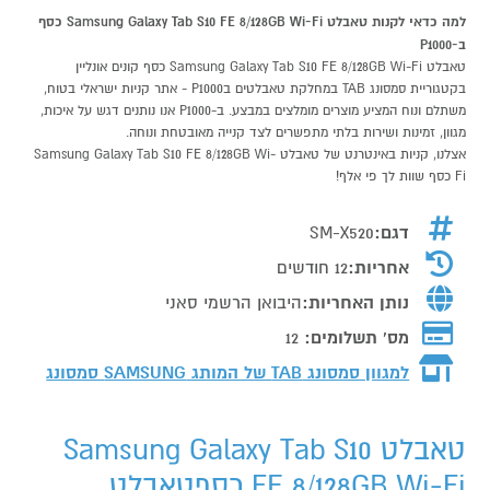
למה כדאי לקנות טאבלט Samsung Galaxy Tab S10 FE 8/128GB Wi-Fi כסף
ב-P1000
טאבלט Samsung Galaxy Tab S10 FE 8/128GB Wi-Fi כסף קונים אונליין
בקטגוריית סמסונג TAB במחלקת טאבלטים בP1000 - אתר קניות ישראלי בטוח,
משתלם ונוח המציע מוצרים מומלצים במבצע. ב-P1000 אנו נותנים דגש על איכות,
מגוון, זמינות ושירות בלתי מתפשרים לצד קנייה מאובטחת ונוחה.
אצלנו, קניות באינטרנט של טאבלט Samsung Galaxy Tab S10 FE 8/128GB Wi-
Fi כסף שוות לך פי אלף!
דגם:
SM-X520
אחריות:
12 חודשים
נותן האחריות:
היבואן הרשמי סאני
מס' תשלומים:
12
למגוון סמסונג TAB של המותג
SAMSUNG סמסונג
טאבלט Samsung Galaxy Tab S10
FE 8/128GB Wi-Fi כסףטאבלט