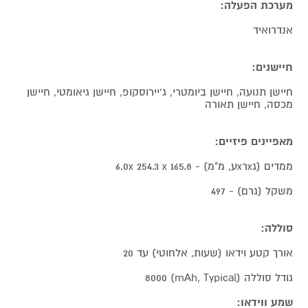
מערכת הפעלה:
אנדרואיד
חיישנים:
חיישן תנועה, חיישן ביומטרי, ג'יירוסקופ, חיישן גיאומטי, חיישן
מכסה, חיישן תאורה
מאפיינים פיזיים:
ממדים (גxרxע, מ"מ) - 6.0x 254.3 x 165.8‎
משקל (גרם) - 497
סוללה:
אורך קטע וידאו (שעות, אלחוטי) עד 20
גודל סוללה (mAh, Typical) 8000
שמע ווידאו: