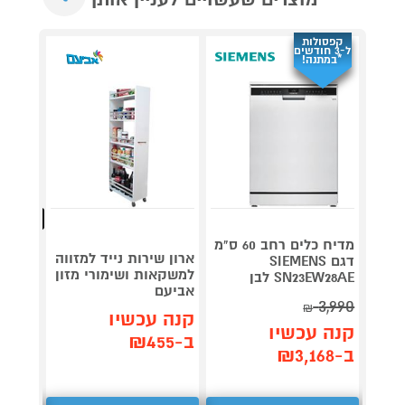
קפסולות
ל-3 חודשים
*במתנה!
מהנמכרי
מדיח כלים רחב 60 ס"מ
ארון שירות נייד למזווה
דגם SIEMENS
70A6A
למשקאות ושימורי מזון
SN23EW28AE לבן
אביעם
3,990
₪
תן 
קנה עכשיו
קנה עכשיו
,589
ב-₪455
ב-₪3,168
₪