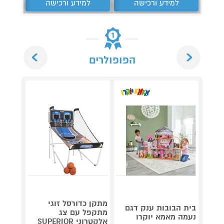
למידע ורכישה
למידע ורכישה
ל
Next
Previous
הפופולרים
מתקן כדורסל זוגי
בית הבובות ענק דגם
מתקפל עם צג
נעמה מאמא יוקרו
מטר PRO SOCCER NET
אלקטרוני SUPERIOR