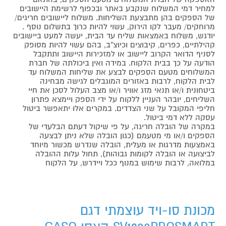
למחיר דמי המשלוח שנקבע באתר ובכפוף לרשימת היישובים
של הספקים בהן מתבצעת השליחות. משלוח ליישובים חריגים/
מרוחקים/ מעבר לקו הירוק, עשוי להיות כרוך בתשלום נוסף .
יודגש, משלוח באמצאות שליח עד הבית, יעשה למעט ביישובים
קהילתיים, כפרים, קיבוצים וכיוצ"ב, בהם עשוי להיות מסופק
לסניף הדואר הקרוב ליישוב או למזכירות היישוב ותתקבל
הודעה על כך בבית הלקוח. במידה ואין ביכולתה של חברת
המשלוחים מטעם הספקים לבצע את שליחות המשלוח עד
לבית הלקוח, לרבות באזורים המוגבלים לגישה מבחינה
ביטחונית ו/או תנאי מזג אוויר ו/או מצב העלול לסכן את חיי
השליחים, יובהר העניין ללקוח על ידי הספק ויימצא פתרון
חליפי המקובל על שני הצדדים. במקרים אלו יתאפשר ביטול
עסקה ללא דמי ביטול.
במקרה של הובלה חריגה, על פי שיקול דעתם הבלעדי של
הספקים ו/או מי מטעמם (כגון הובלה שלא ניתן לבצעה
באמצעות מדרגות או מעלית, הובלה שנדרש מכשור מיוחד
לביצועה או הובלה לקומות גבוהות), תחול עלות ההובלה
במלואה, לרבות שימוש במנוף ככל ויידרש, על הלקוח
מכונת סו-ויד עוצמתי דגם