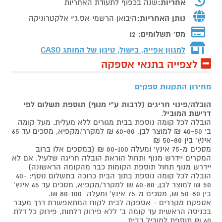
אחריות:
שנה בכפוף לתעודת האחריות
נותן האחריות:
היבואן הרשמי אס.ג'י אלקטרוניקה
מס' תשלומים:
12
למגוון אפייה, בישול, טיגון של המותג
CASO
לצפייה בתנאי אספקה
מחירון התקנות ספקים
הובלה/פינוי חריגים (לרבות ע"י מנוף) תוספת תשלום לפי
דרישת המוביל
.
הובלה לכל קומה נוספת בבית מגורים ללא מעלית. מעל קומה
ב' 40-50 ₪ למוצר לבן, 60-80 ₪ למקרר/מקפיא, מסכים עד 65
אינץ' בין 50-80 ₪
מסכים מ-75 אינץ' ומעלה 80-100 ₪ (במסכים אלו ברוב
המקרים יידרש מנוף ותחול הוראת הובלה חריגה שלעיל. אם לא
יידרש מנוף תחול תוספת הקומות כבר מהקומה הראשונה)
הובלה לכל קומה נוספת בתוך הבית כרוכה בתשלום נוסף: 40-
50 ₪ למוצר לבן, 60-80 ₪ למקרר/מקפיא, מסכים עד 65 אינץ'
בין 50-80 ₪, מסכים מ-75 אינץ' ומעלה 80-100 ₪.
אספקת מקררים - אספקה לבית לקוח המתאפשרת דרך מעבר
בכניסה הראשית עד קומה ב' ללא פירוק דלתות, פירוק כל דלת
60 ₪ תוספת למוביל בבית.