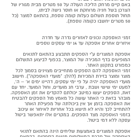
באם קיים מרחק הליכה העולה על 50 מטרים מבית מגוריו של
הצרכן בשל חניה מרוחקת או חוסר גישה לביתו,
תחול תוספת תשלום כעלות קומה נוספת, בהתאם למוצר (כל
50 מטרים יחשבו כקומה נוספת).
זמני האספקה נכונים לאזורים גדרה עד חדרה
איזורים אחרים אספקה עד 14 ימי עסקים נוספים
אספקת המוצרים ע"י הספקים תתבצע בהתאם לתנאים
המופיעים בדף המכירה של המוצר, בכפוף לביצוע התשלום
כמפורט בתקנון האתר.
זמני האספקה להם הספקים מתחייבים מצוינים בסמוך לכל
מוצר ומוצר בזירת המכירות (להלן: "מועדי האספקה"). חישוב
מועדי האספקה יהיה על פי ימי עסקים, דהיינו ימים א' – ה',
למעט ימי שישי ושבת , ערבי חג מועדים, וחול המועד. יחד עם
זאת, הספקים יעשו כמיטב יכולתם להקדים את זמן האספקה.
מובהר בזאת כי האתר עושה כל מאמץ מול הספקים להבטיח
את האספקה בזמן אך אין ביכולתה של מפעילת האתר
להתחייב לכך והיא לא תישא בכל אחריות לאיחור או עיכוב
בזמני האספקה מצד הספקים. במקרים אלו יתאפשר ביטול
עסקה ללא דמי ביטול.
אספקת המוצרים באמצעות שליחים הינה בהתאם לתנאי
האספקה של חברת המשלוחים מטעם הספקים, בהתאם