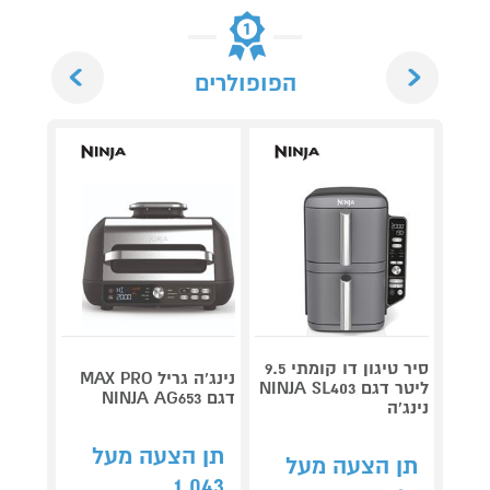
Next
Previous
הפופולרים
סיר טיגון דו קומתי 9.5
נינג’ה גריל MAX PRO
ליטר דגם NINJA SL403
סיר טי
דגם NINJA AG653
נינג'ה
F4100
תן הצעה מעל
תן הצעה מעל
קנה 
1,043