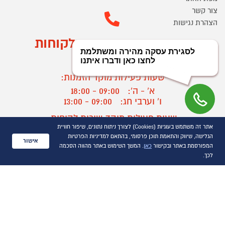
צור קשר
הצהרת נגישות
מוקד הזמנות ושירות לקוחות
03-9545370
שעות פעילות מוקד הזמנות:
א' - ה':
09:00 - 18:00
ו' וערבי חג:
09:00 - 13:00
שעות פעילות מוקד שירות לקוחות:
אתר זה משתמש בעוגיות (Cookies) לצורך ניתוח נתונים, שיפור חוויית
א' - ד':
09:00 - 16:30
הגלישה, שיווק והתאמת תוכן פרסומי, בהתאם למדיניות הפרטיות
ה :
09:00 - 16:00
אישור
המפורסמת באתר ובקישור
כאן
. המשך השימוש באתר מהווה הסכמה
חול המועד
09:00 - 15:00
לכך.
?
יצירת קשר/ביטול הזמנה