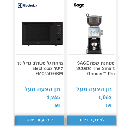
מטחנת קפה SAGE
מיקרוגל משולב גריל 30
SCG820 The Smart
ליטר Electrolux
מנגל 
EMC30D22BM
Grinder™ Pro
מיני 
a Chef
תן הצעה מעל
תן הצעה מעל
קנה 
1,245
1,062
ב-₪489
₪
₪
למידע ורכישה
למידע ורכישה
ל