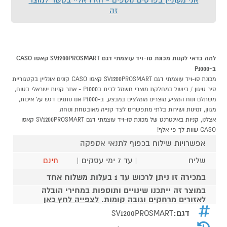
זה
למה כדאי לקנות מכונת סו-ויד עוצמתי דגם SV1200PROSMART קאסו CASO
ב-P1000
מכונת סו-ויד עוצמתי דגם SV1200PROSMART קאסו CASO קונים אונליין בקטגוריית
סיר טיגון / בישול במחלקת מוצרי חשמל לבית בP1000 - אתר קניות ישראלי בטוח,
משתלם ונוח המציע מוצרים מומלצים במבצע. ב-P1000 אנו נותנים דגש על איכות,
מגוון, זמינות ושירות בלתי מתפשרים לצד קנייה מאובטחת ונוחה.
אצלנו, קניות באינטרנט של מכונת סו-ויד עוצמתי דגם SV1200PROSMART קאסו
CASO שוות לך פי אלף!
אפשרויות שילוח בכפוף לתנאי אספקה
שליח
| עד 7 ימי עסקים |
חינם
במכירה זו ניתן לרכוש עד 1 בעלות משלוח אחד
במוצר זה ייתכנו שינויים ותוספות במחירי הובלה
לאזורים מרחקים וגובה קומות.
לצפייה לחץ כאן
דגם:
SV1200PROSMART