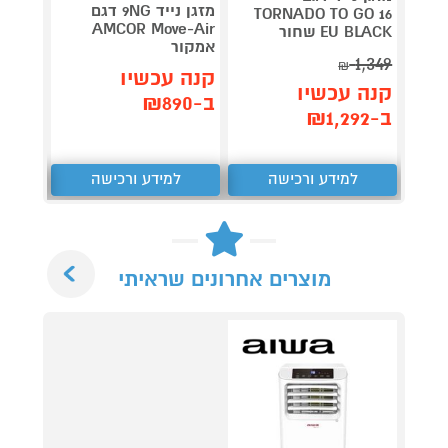
דג
מזגן נייד 9NG דגם
TORNADO TO GO 16
0R EU
AMCOR Move-Air
EU BLACK שחור
אמקור
1,349
₪
תן 
קנה עכשיו
קנה עכשיו
,217
ב-₪890
ב-₪1,292
₪
למידע ורכישה
למידע ורכישה
ל
Next
מוצרים אחרונים שראיתי