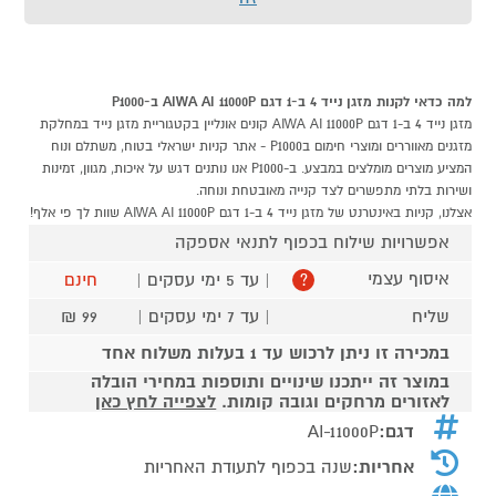
למה כדאי לקנות מזגן נייד 4 ב-1 דגם AIWA AI 11000P ב-P1000
מזגן נייד 4 ב-1 דגם AIWA AI 11000P קונים אונליין בקטגוריית מזגן נייד במחלקת
מזגנים מאווררים ומוצרי חימום בP1000 - אתר קניות ישראלי בטוח, משתלם ונוח
המציע מוצרים מומלצים במבצע. ב-P1000 אנו נותנים דגש על איכות, מגוון, זמינות
ושירות בלתי מתפשרים לצד קנייה מאובטחת ונוחה.
אצלנו, קניות באינטרנט של מזגן נייד 4 ב-1 דגם AIWA AI 11000P שוות לך פי אלף!
אפשרויות שילוח בכפוף לתנאי אספקה
איסוף עצמי
| עד 5 ימי עסקים |
חינם
?
שליח
| עד 7 ימי עסקים |
99 ₪
במכירה זו ניתן לרכוש עד 1 בעלות משלוח אחד
במוצר זה ייתכנו שינויים ותוספות במחירי הובלה
לאזורים מרחקים וגובה קומות.
לצפייה לחץ כאן
דגם:
AI-11000P
אחריות:
שנה בכפוף לתעודת האחריות