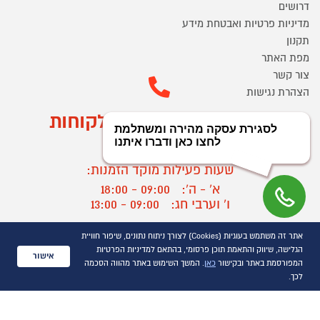
דרושים
מדיניות פרטיות ואבטחת מידע
תקנון
מפת האתר
צור קשר
הצהרת נגישות
מוקד הזמנות ושירות לקוחות
03-9545370
שעות פעילות מוקד הזמנות:
א' - ה':
09:00 - 18:00
ו' וערבי חג:
09:00 - 13:00
שעות פעילות מוקד שירות לקוחות:
אתר זה משתמש בעוגיות (Cookies) לצורך ניתוח נתונים, שיפור חוויית
א' - ד':
09:00 - 16:30
הגלישה, שיווק והתאמת תוכן פרסומי, בהתאם למדיניות הפרטיות
אישור
ה :
09:00 - 16:00
המפורסמת באתר ובקישור
כאן
. המשך השימוש באתר מהווה הסכמה
חול המועד
09:00 - 15:00
לכך.
?
יצירת קשר/ביטול הזמנה