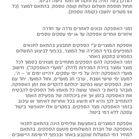
הצרכן בשל חניה מרוחקת או חוסר גישה לביתו,
תחול תוספת תשלום כעלות קומה נוספת, בהתאם למוצר (כל
50 מטרים יחשבו כקומה נוספת).
זמני האספקה נכונים לאזורים גדרה עד חדרה
איזורים אחרים אספקה עד 14 ימי עסקים נוספים
אספקת המוצרים ע"י הספקים תתבצע בהתאם לתנאים
המופיעים בדף המכירה של המוצר, בכפוף לביצוע התשלום
כמפורט בתקנון האתר.
זמני האספקה להם הספקים מתחייבים מצוינים בסמוך לכל
מוצר ומוצר בזירת המכירות (להלן: "מועדי האספקה"). חישוב
מועדי האספקה יהיה על פי ימי עסקים, דהיינו ימים א' – ה',
למעט ימי שישי ושבת , ערבי חג מועדים, וחול המועד. יחד עם
זאת, הספקים יעשו כמיטב יכולתם להקדים את זמן האספקה.
מובהר בזאת כי האתר עושה כל מאמץ מול הספקים להבטיח
את האספקה בזמן אך אין ביכולתה של מפעילת האתר
להתחייב לכך והיא לא תישא בכל אחריות לאיחור או עיכוב
בזמני האספקה מצד הספקים. במקרים אלו יתאפשר ביטול
עסקה ללא דמי ביטול.
אספקת המוצרים באמצעות שליחים הינה בהתאם לתנאי
האספקה של חברת המשלוחים מטעם הספקים, בהתאם
למחיר דמי המשלוח שנקבע באתר ובכפוף לרשימת היישובים