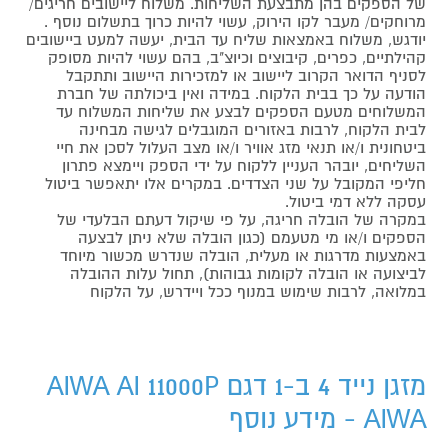
של הספקים בהן מתבצעת השליחות. משלוח ליישובים חריגים/
מרוחקים/ מעבר לקו הירוק, עשוי להיות כרוך בתשלום נוסף .
יודגש, משלוח באמצאות שליח עד הבית, יעשה למעט ביישובים
קהילתיים, כפרים, קיבוצים וכיוצ"ב, בהם עשוי להיות מסופק
לסניף הדואר הקרוב ליישוב או למזכירות היישוב ותתקבל
הודעה על כך בבית הלקוח. במידה ואין ביכולתה של חברת
המשלוחים מטעם הספקים לבצע את שליחות המשלוח עד
לבית הלקוח, לרבות באזורים המוגבלים לגישה מבחינה
ביטחונית ו/או תנאי מזג אוויר ו/או מצב העלול לסכן את חיי
השליחים, יובהר העניין ללקוח על ידי הספק ויימצא פתרון
חליפי המקובל על שני הצדדים. במקרים אלו יתאפשר ביטול
עסקה ללא דמי ביטול.
במקרה של הובלה חריגה, על פי שיקול דעתם הבלעדי של
הספקים ו/או מי מטעמם (כגון הובלה שלא ניתן לבצעה
באמצעות מדרגות או מעלית, הובלה שנדרש מכשור מיוחד
לביצועה או הובלה לקומות גבוהות), תחול עלות ההובלה
במלואה, לרבות שימוש במנוף ככל ויידרש, על הלקוח
מזגן נייד 4 ב-1 דגם AIWA AI 11000P
AIWA - מידע נוסף