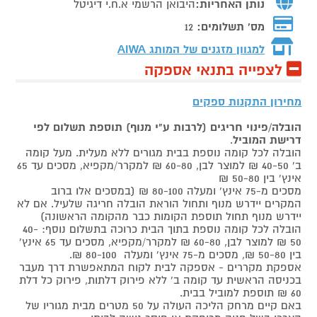
נותן האחריות:
היבואן הרשמי א.ח.י דיגיטל
מס' תשלומים:
12
למגוון מזגנים של המותג
AIWA
לצפייה בתנאי אספקה
מחירון התקנות ספקים
הובלה/פינוי חריגים (לרבות ע"י מנוף) תוספת תשלום לפי
דרישת המוביל
.
הובלה לכל קומה נוספת בבית מגורים ללא מעלית. מעל קומה
ב' 40-50 ₪ למוצר לבן, 60-80 ₪ למקרר/מקפיא, מסכים עד 65
אינץ' בין 50-80 ₪
מסכים מ-75 אינץ' ומעלה 80-100 ₪ (במסכים אלו ברוב
המקרים יידרש מנוף ותחול הוראת הובלה חריגה שלעיל. אם לא
יידרש מנוף תחול תוספת הקומות כבר מהקומה הראשונה)
הובלה לכל קומה נוספת בתוך הבית כרוכה בתשלום נוסף: 40-
50 ₪ למוצר לבן, 60-80 ₪ למקרר/מקפיא, מסכים עד 65 אינץ'
בין 50-80 ₪, מסכים מ-75 אינץ' ומעלה 80-100 ₪.
אספקת מקררים - אספקה לבית לקוח המתאפשרת דרך מעבר
בכניסה הראשית עד קומה ב' ללא פירוק דלתות, פירוק כל דלת
60 ₪ תוספת למוביל בבית.
באם קיים מרחק הליכה העולה על 50 מטרים מבית מגוריו של