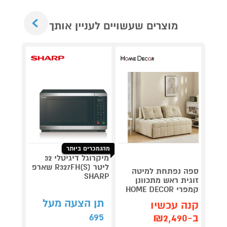
Next
מוצרים שעשויים לעניין אותך
מהנמכרים ביותר
מיקרוגל דיגיטלי 32
ליטר R327FH(S) שארפ
ספה נפתחת למיטה
SHARP
זוגית ראש מתכוונן
RAGON
קמפרי HOME DECOR
PRO דלונגי
תן הצעה מעל
קנה עכשיו
קנה 
695
ב-₪2,490
ב-₪990