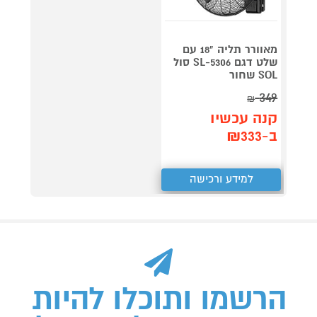
מאוורר תליה "18 עם
שלט דגם SL-5306 סול
SOL שחור
349
₪
קנה עכשיו
ב-₪333
למידע ורכישה
הרשמו ותוכלו להיות