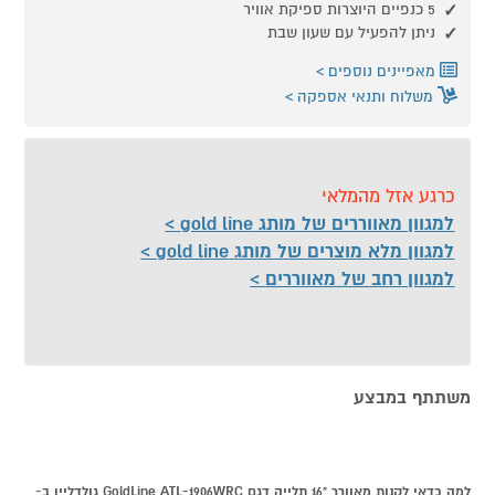
5 כנפיים היוצרות ספיקת אוויר
ניתן להפעיל עם שעון שבת
מאפיינים נוספים
משלוח ותנאי אספקה
כרגע אזל מהמלאי
למגוון מאווררים של מותג gold line
למגוון מלא מוצרים של מותג gold line
למגוון רחב של מאווררים
משתתף במבצע
למה כדאי לקנות מאוורר "16 תלייה דגם GoldLine ATL-1906WRC גולדליין ב-