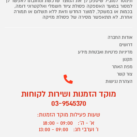
תימסר למוביל שיספק לך את המוצר שרכשת ומחובתו לאפשר לך
למסור במועד האספקה פסולת ציוד חשמלי ואלקטרוני דומה,
בכמות או במשקל, למוצר החדש וזאת ללא תשלום או תמורה
אחרת. לא תתאפשר מסירה של פסולת מזיקה
אודות החברה
דרושים
מדיניות פרטיות ואבטחת מידע
תקנון
מפת האתר
צור קשר
הצהרת נגישות
מוקד הזמנות ושירות לקוחות
03-9545370
שעות פעילות מוקד הזמנות:
א' - ה':
09:00 - 18:00
ו' וערבי חג:
09:00 - 13:00