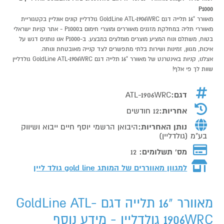
P1000
מאוורר "16 תלייה דגם GoldLine ATL-1906WRC גולדליין קונים אונליין בקטגוריית
מאווררי תליה במחלקת מזגנים מאווררים ומוצרי חימום בP1000 - אתר קניות ישראלי
בטוח, משתלם ונוח המציע מוצרים מומלצים במבצע. ב-P1000 אנו נותנים דגש על
איכות, מגוון, זמינות ושירות בלתי מתפשרים לצד קנייה מאובטחת ונוחה.
אצלנו, קניות באינטרנט של מאוורר "16 תלייה דגם GoldLine ATL-1906WRC גולדליין
שוות לך פי אלף!
דגם:
ATL-1906WRC
אחריות:
12 חודשים
נותן האחריות:
היבואן הרשמי יוסף חיים ייבוא ושיווק
בע"מ (גולדליין)
מס' תשלומים:
12
למגוון מאווררים של המותג
gold line גולד ליין
מאוורר "16 תלייה דגם GoldLine ATL-
1906WRC גולדליין - מידע נוסף