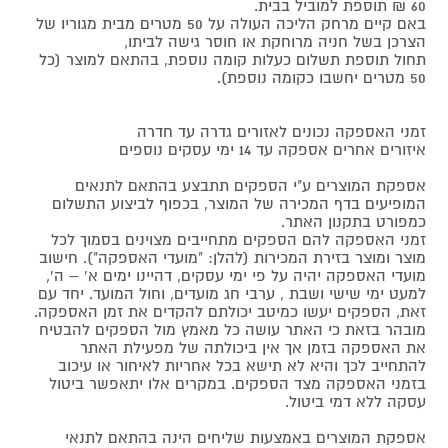
60 ₪ תוספת למוביל בבית.
באם קיים מרחק הליכה העולה על 50 מטרים מבית מגוריו של
הצרכן בשל חניה מרוחקת או חוסר גישה לביתו,
תחול תוספת תשלום כעלות קומה נוספת, בהתאם למוצר (כל
50 מטרים יחשבו כקומה נוספת).
זמני האספקה נכונים לאזורים גדרה עד חדרה
איזורים אחרים אספקה עד 14 ימי עסקים נוספים
אספקת המוצרים ע"י הספקים תתבצע בהתאם לתנאים
המופיעים בדף המכירה של המוצר, בכפוף לביצוע התשלום
כמפורט בתקנון האתר.
זמני האספקה להם הספקים מתחייבים מצוינים בסמוך לכל
מוצר ומוצר בזירת המכירות (להלן: "מועדי האספקה"). חישוב
מועדי האספקה יהיה על פי ימי עסקים, דהיינו ימים א' – ה',
למעט ימי שישי ושבת , ערבי חג מועדים, וחול המועד. יחד עם
זאת, הספקים יעשו כמיטב יכולתם להקדים את זמן האספקה.
מובהר בזאת כי האתר עושה כל מאמץ מול הספקים להבטיח
את האספקה בזמן אך אין ביכולתה של מפעילת האתר
להתחייב לכך והיא לא תישא בכל אחריות לאיחור או עיכוב
בזמני האספקה מצד הספקים. במקרים אלו יתאפשר ביטול
עסקה ללא דמי ביטול.
אספקת המוצרים באמצעות שליחים הינה בהתאם לתנאי