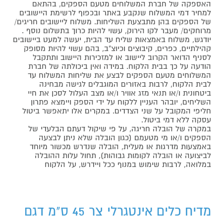
האספקה של חברת המשלוחים מטעם הספקים, בהתאם
למחיר דמי המשלוח שנקבע באתר ובכפוף לרשימת היישובים
של הספקים בהן מתבצעת השליחות. משלוח ליישובים חריגים/
מרוחקים/ מעבר לקו הירוק, עשוי להיות כרוך בתשלום נוסף .
יודגש, משלוח באמצאות שליח עד הבית, יעשה למעט ביישובים
קהילתיים, כפרים, קיבוצים וכיוצ"ב, בהם עשוי להיות מסופק
לסניף הדואר הקרוב ליישוב או למזכירות היישוב ותתקבל
הודעה על כך בבית הלקוח. במידה ואין ביכולתה של חברת
המשלוחים מטעם הספקים לבצע את שליחות המשלוח עד
לבית הלקוח, לרבות באזורים המוגבלים לגישה מבחינה
ביטחונית ו/או תנאי מזג אוויר ו/או מצב העלול לסכן את חיי
השליחים, יובהר העניין ללקוח על ידי הספק ויימצא פתרון
חליפי המקובל על שני הצדדים. במקרים אלו יתאפשר ביטול
עסקה ללא דמי ביטול.
במקרה של הובלה חריגה, על פי שיקול דעתם הבלעדי של
הספקים ו/או מי מטעמם (כגון הובלה שלא ניתן לבצעה
באמצעות מדרגות או מעלית, הובלה שנדרש מכשור מיוחד
לביצועה או הובלה לקומות גבוהות), תחול עלות ההובלה
במלואה, לרבות שימוש במנוף ככל ויידרש, על הלקוח
מדיח כלים אינטגרלי צר 45 ס"מ דגם