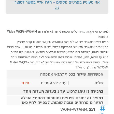
אני מעוניין בפרטים נוספים - חזרו אליי בקשר למוצר
זה
למה כדאי לקנות מדיח כלים אינטגרלי צר 45 ס"מ דגם Midea WQP8-W7704M
ב-P1000
מדיח כלים אינטגרלי צר 45 ס"מ דגם Midea WQP8-W7704M קונים אונליין
בקטגוריית אינטגרלי מלא צר במחלקת כביסה, ייבוש ומדיחים בP1000 - אתר קניות
ישראלי בטוח, משתלם ונוח המציע מוצרים מומלצים במבצע. ב-P1000 אנו נותנים
דגש על איכות, מגוון, זמינות ושירות בלתי מתפשרים לצד קנייה מאובטחת ונוחה.
אצלנו, קניות באינטרנט של מדיח כלים אינטגרלי צר 45 ס"מ דגם Midea WQP8-
W7704M שוות לך פי אלף!
אפשרויות שילוח בכפוף לתנאי אספקה
שליח
| עד 7 ימי עסקים |
חינם
במכירה זו ניתן לרכוש עד 1 בעלות משלוח אחד
במוצר זה ייתכנו שינויים ותוספות במחירי הובלה
לאזורים מרחקים וגובה קומות.
לצפייה לחץ כאן
דגם:
WQP8-W7704M