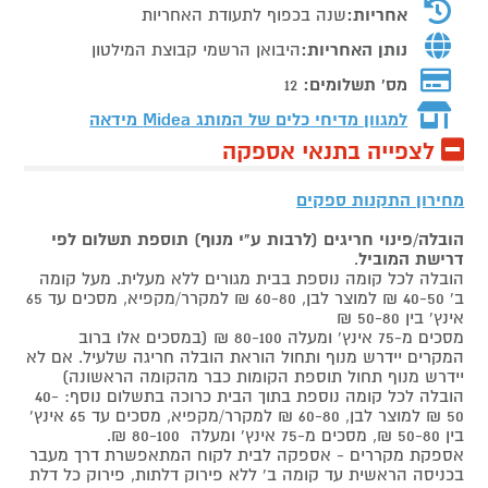
אחריות:
שנה בכפוף לתעודת האחריות
נותן האחריות:
היבואן הרשמי קבוצת המילטון
מס' תשלומים:
12
למגוון מדיחי כלים של המותג
Midea מידאה
לצפייה בתנאי אספקה
מחירון התקנות ספקים
הובלה/פינוי חריגים (לרבות ע"י מנוף) תוספת תשלום לפי
דרישת המוביל
.
הובלה לכל קומה נוספת בבית מגורים ללא מעלית. מעל קומה
ב' 40-50 ₪ למוצר לבן, 60-80 ₪ למקרר/מקפיא, מסכים עד 65
אינץ' בין 50-80 ₪
מסכים מ-75 אינץ' ומעלה 80-100 ₪ (במסכים אלו ברוב
המקרים יידרש מנוף ותחול הוראת הובלה חריגה שלעיל. אם לא
יידרש מנוף תחול תוספת הקומות כבר מהקומה הראשונה)
הובלה לכל קומה נוספת בתוך הבית כרוכה בתשלום נוסף: 40-
50 ₪ למוצר לבן, 60-80 ₪ למקרר/מקפיא, מסכים עד 65 אינץ'
בין 50-80 ₪, מסכים מ-75 אינץ' ומעלה 80-100 ₪.
אספקת מקררים - אספקה לבית לקוח המתאפשרת דרך מעבר
בכניסה הראשית עד קומה ב' ללא פירוק דלתות, פירוק כל דלת