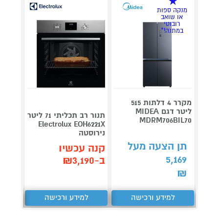
מנקה ספות
או שואב
רובוטי
במתנה!*
מקרר 4 דלתות 515
תנור 
ליטר דגם MIDEA
תא
תנור רב תכליתי 71 ליטר
MDRM706BIL70
לופרה OFRA
Electrolux EOH6221X
נירוסטה
תן הצעה מעל
תן 
קנה עכשיו
,573
5,169
ב-₪3,190
₪
₪
למידע ורכישה
למידע ורכישה
ל