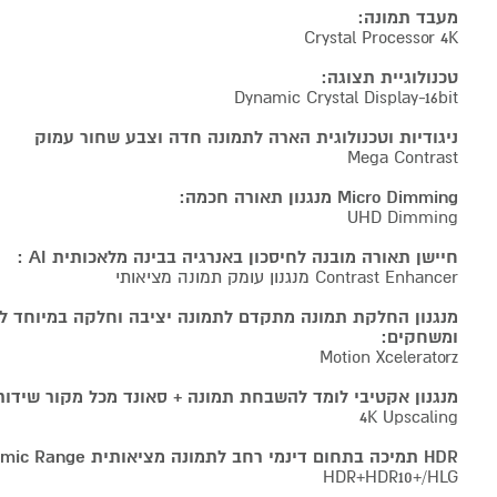
מעבד תמונה:
Crystal Processor 4K
טכנולוגיית תצוגה:
Dynamic Crystal Display-16bit
ניגודיות וטכנולוגית הארה לתמונה חדה וצבע שחור עמוק
Mega Contrast
Micro Dimming מנגנון תאורה חכמה:
UHD Dimming
חיישן תאורה מובנה לחיסכון באנרגיה בבינה מלאכותית AI :
Contrast Enhancer מנגנון עומק תמונה מציאותי
מנגנון החלקת תמונה מתקדם לתמונה יציבה וחלקה במיוחד לס
ומשחקים:
Motion Xceleratorz
מנגנון אקטיבי לומד להשבחת תמונה + סאונד מכל מקור שידור
4K Upscaling
HDR תמיכה בתחום דינמי רחב לתמונה מציאותית High Dynamic Range:
HDR+HDR10+/HLG