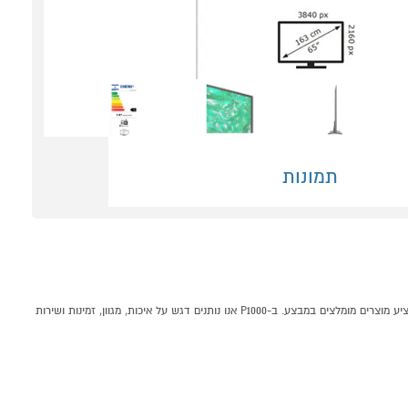
תמונות
טלוויזיה "65 SAMSUNG UA65DU8000 SMART TV UHD 4K קונים אונליין בקטגוריית טלויזיות LED במחלקת טלויזיות וסאונד בP1000 - אתר קניות ישראלי בטוח, משתלם ונוח המציע מוצרים מומלצים במבצע. ב-P1000 אנו נותנים דגש על איכות, מגוון, זמינות ושירות