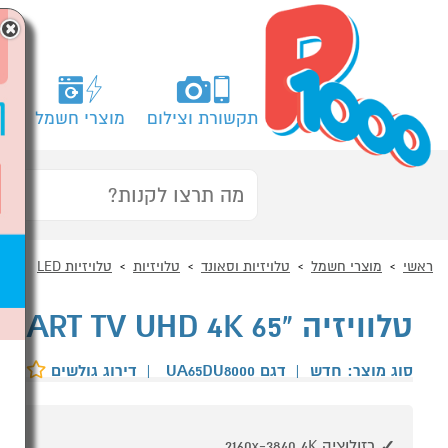
×
תקשורת וצילום
מוצרי חשמל
מח
ראשי
מוצרי חשמל
טלויזיות וסאונד
טלויזיות
טלויזיות LED
טלוויזיה "65 SAMSUNG UA65DU8000 SMART TV UHD 4K
סוג מוצר: חדש
|
דגם UA65DU8000
|
דירוג גולשים
רזולוציה 2160x-3840 4K