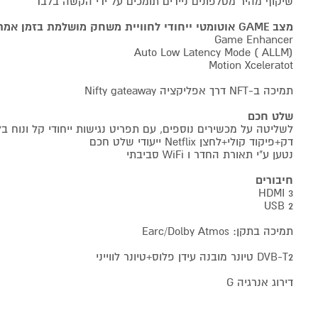
שיקוף מהיר מטלפונים ניידים תומכים על ידי הקשה בלבד
מצב GAME אוטומטי ייחודי לחוויית משחק מושלמת בזמן אמת
Game Enhancer
Auto Low Latency Mode ( ALLM)
Motion Xceleratot
תמיכה ב-NFT דרך אפליקציה Nifty gateaway
שלט חכם
לשליטה על מכשירים נוספים, עם תפריט נגישות ייחודי קל ונוח בל
דק+פיקוד קולי+לחצן Netflix ייעודי שלט חכם
נטען ע"י תאורת החדר ו WiFi סביבתי
חיבורים
HDMI 3
USB 2
תמיכה בתקן: Earc/Dolby Atmos
DVB-T2 טיונר מובנה עידן פלוס+טיונר לווייני
דירוג אנרגיה G