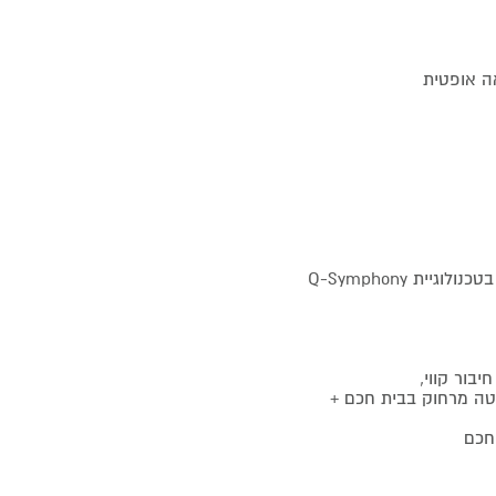
אה אופטית
קוף תוכןsmart things תמיכה ושליטה מרחוק בבית חכם +