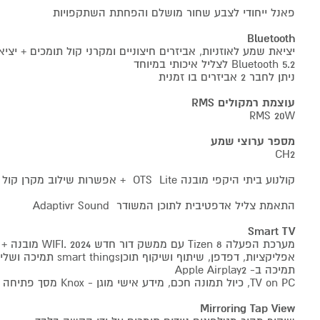
פאנל ייחודי לצבע שחור מושלם והפחתת השתקפויות
Bluetooth
יציאת שמע לאוזניות, אביזרים חיצוניים ומקרני קול תומכים + יצי
Bluetooth 5.2 לצליל איכותי במיוחד
ניתן לחבר 2 אביזרים בו זמנית
עוצמת רמקולים RMS
RMS 20W
מספר ערוצי שמע
CH2
קולנוע ביתי היקפי מובנה OTS Lite + אפשרות שילוב מקרן קול בטכנולוגיית Q-Symphony
התאמת צליל אדפטיבית לתוכן המשודר Adaptivr Sound
Smart TV
מערכת הפעלה 8 Tizen עם ממשק דור חדש 2024 .WIFI מובנה + חיבור קווי,
אפליקציות, דפדפן, שיתוף ושי
תמיכה ב- Apple Airplay2
TV on PC, כיול תמונה חכם, מידע אישי מוגן - Knox מסך פתיחה חכם
Mirroring Tap View