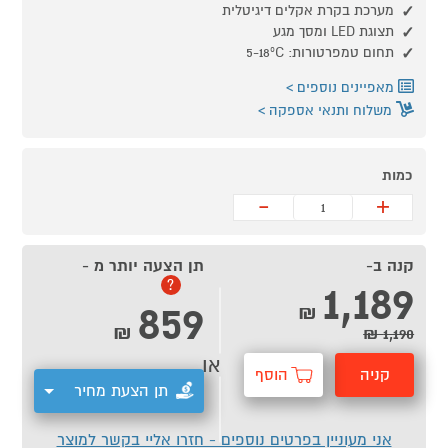
מערכת בקרת אקלים דיגיטלית
תצוגת LED ומסך מגע
תחום טמפרטורות: 5-18ºC
מאפיינים נוספים
משלוח ותנאי אספקה
כמות
-
+
קנה ב-
תן הצעה יותר מ -
1,189
?
859
₪
₪
1,190 ₪
או
קניה
הוסף
תן הצעת מחיר
מהירה
לסל
אני מעוניין בפרטים נוספים - חזרו אליי בקשר למוצר