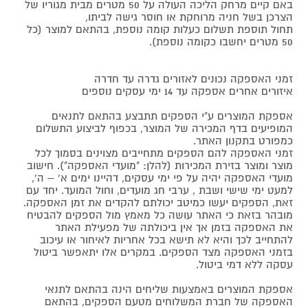
באם קיים מרחק הליכה העולה על 50 מטרים מבית מגוריו של
הצרכן בשל חניה מרוחקת או חוסר גישה לביתו,
תחול תוספת תשלום כעלות קומה נוספת, בהתאם למוצר (כל
50 מטרים יחשבו כקומה נוספת).
זמני האספקה נכונים לאזורים גדרה עד חדרה
איזורים אחרים אספקה עד 14 ימי עסקים נוספים
אספקת המוצרים ע"י הספקים תתבצע בהתאם לתנאים
המופיעים בדף המכירה של המוצר, בכפוף לביצוע התשלום
כמפורט בתקנון האתר.
זמני האספקה להם הספקים מתחייבים מצוינים בסמוך לכל
מוצר ומוצר בזירת המכירות (להלן: "מועדי האספקה"). חישוב
מועדי האספקה יהיה על פי ימי עסקים, דהיינו ימים א' – ה',
למעט ימי שישי ושבת , ערבי חג מועדים, וחול המועד. יחד עם
זאת, הספקים יעשו כמיטב יכולתם להקדים את זמן האספקה.
מובהר בזאת כי האתר עושה כל מאמץ מול הספקים להבטיח
את האספקה בזמן אך אין ביכולתה של מפעילת האתר
להתחייב לכך והיא לא תישא בכל אחריות לאיחור או עיכוב
בזמני האספקה מצד הספקים. במקרים אלו יתאפשר ביטול
עסקה ללא דמי ביטול.
אספקת המוצרים באמצעות שליחים הינה בהתאם לתנאי
האספקה של חברת המשלוחים מטעם הספקים, בהתאם