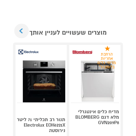
Next
מוצרים שעשויים לעניין אותך
הרחבת
אחריות
מדיחי כלים
בלומברג*
מדיח כלים אינטגרלי
מלא דגם BLOMBERG
תנור רב תכליתי 71 ליטר
מגהץ 
GVN209P8
Electrolux EOH6221X
נירוסטה
GT306