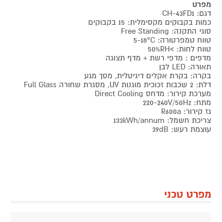
מפרט
דגם: CH-43FD1
כמות בקבוקים מקסימלית: 15 בקבוקים
סוגי התקנה: Free Standing
טווח טמפרטורה: 5-18ºC
טווח לחות: >50%RH
מדפים : מדפי רשת + מדף תצוגה
תאורה: LED לבן
בקרה: בקרת אקלים דיגיטלית, מסך מגע
דלת: 2 שכבות זכוכית מוגנות UV, מסגרת שחורה Full Glass
מערכת קירור: מדחס Direct Cooling
מתח: 220-240V/50Hz
גז קירור: R600a
צריכת חשמל: 133kWh/annum
עוצמת רעש: 39dB
מפרט טכני