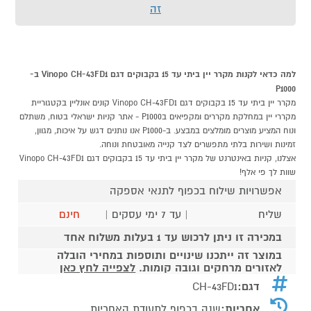
זה
למה כדאי לקנות מקרר יין ביתי עד 15 בקבוקים דגם Vinopo CH-43FD1 ב-
P1000
מקרר יין ביתי עד 15 בקבוקים דגם Vinopo CH-43FD1 קונים אונליין בקטגוריית
מקררי יין במחלקת מקררים ומקפיאים בP1000 - אתר קניות ישראלי בטוח, משתלם
ונוח המציע מוצרים מומלצים במבצע. ב-P1000 אנו נותנים דגש על איכות, מגוון,
זמינות ושירות בלתי מתפשרים לצד קנייה מאובטחת ונוחה.
אצלנו, קניות באינטרנט של מקרר יין ביתי עד 15 בקבוקים דגם Vinopo CH-43FD1
שוות לך פי אלף!
אפשרויות שילוח בכפוף לתנאי אספקה
שליח
| עד 7 ימי עסקים |
חינם
במכירה זו ניתן לרכוש עד 1 בעלות משלוח אחד
במוצר זה ייתכנו שינויים ותוספות במחירי הובלה
לאזורים מרחקים וגובה קומות.
לצפייה לחץ כאן
דגם:
CH-43FD1
אחריות:
שנה בכפוף לתעודת האחריות