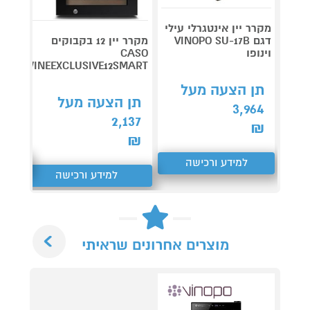
מקרר יין אינטגרלי עילי
דגם VINOPO SU-17B
מקרר יין 12 בקבוקים
וינופו
CASO
INOPO
WINEEXCLUSIVE12SMART
תן הצעה מעל
תן 
תן הצעה מעל
,769
3,964
2,137
₪
₪
₪
למידע ורכישה
ל
למידע ורכישה
Next
מוצרים אחרונים שראיתי