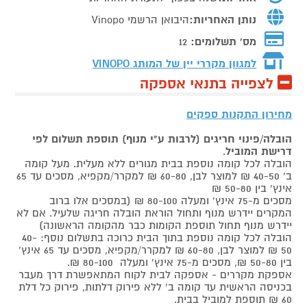
נותן האחריות:
היבואן הרשמי Vinopo
מס' תשלומים:
12
למגוון מקררי יין של המותג
VINOPO
לצפייה בתנאי אספקה
מחירון התקנות ספקים
הובלה/פינוי חריגים (לרבות ע"י מנוף) תוספת תשלום לפי
דרישת המוביל
.
הובלה לכל קומה נוספת בבית מגורים ללא מעלית. מעל קומה
ב' 40-50 ₪ למוצר לבן, 60-80 ₪ למקרר/מקפיא, מסכים עד 65
אינץ' בין 50-80 ₪
מסכים מ-75 אינץ' ומעלה 80-100 ₪ (במסכים אלו ברוב
המקרים יידרש מנוף ותחול הוראת הובלה חריגה שלעיל. אם לא
יידרש מנוף תחול תוספת הקומות כבר מהקומה הראשונה)
הובלה לכל קומה נוספת בתוך הבית כרוכה בתשלום נוסף: 40-
50 ₪ למוצר לבן, 60-80 ₪ למקרר/מקפיא, מסכים עד 65 אינץ'
בין 50-80 ₪, מסכים מ-75 אינץ' ומעלה 80-100 ₪.
אספקת מקררים - אספקה לבית לקוח המתאפשרת דרך מעבר
בכניסה הראשית עד קומה ב' ללא פירוק דלתות, פירוק כל דלת
60 ₪ תוספת למוביל בבית.