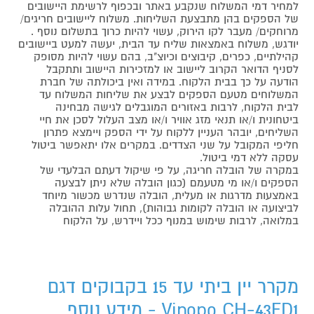
למחיר דמי המשלוח שנקבע באתר ובכפוף לרשימת היישובים
של הספקים בהן מתבצעת השליחות. משלוח ליישובים חריגים/
מרוחקים/ מעבר לקו הירוק, עשוי להיות כרוך בתשלום נוסף .
יודגש, משלוח באמצאות שליח עד הבית, יעשה למעט ביישובים
קהילתיים, כפרים, קיבוצים וכיוצ"ב, בהם עשוי להיות מסופק
לסניף הדואר הקרוב ליישוב או למזכירות היישוב ותתקבל
הודעה על כך בבית הלקוח. במידה ואין ביכולתה של חברת
המשלוחים מטעם הספקים לבצע את שליחות המשלוח עד
לבית הלקוח, לרבות באזורים המוגבלים לגישה מבחינה
ביטחונית ו/או תנאי מזג אוויר ו/או מצב העלול לסכן את חיי
השליחים, יובהר העניין ללקוח על ידי הספק ויימצא פתרון
חליפי המקובל על שני הצדדים. במקרים אלו יתאפשר ביטול
עסקה ללא דמי ביטול.
במקרה של הובלה חריגה, על פי שיקול דעתם הבלעדי של
הספקים ו/או מי מטעמם (כגון הובלה שלא ניתן לבצעה
באמצעות מדרגות או מעלית, הובלה שנדרש מכשור מיוחד
לביצועה או הובלה לקומות גבוהות), תחול עלות ההובלה
במלואה, לרבות שימוש במנוף ככל ויידרש, על הלקוח
מקרר יין ביתי עד 15 בקבוקים דגם
Vinopo CH-43FD1 - מידע נוסף