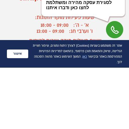
03-9545370
שעות פעילות מוקד הזמנות:
א' - ה':
09:00 - 18:00
ו' וערבי חג:
09:00 - 13:00
שעות פעילות מוקד שירות לקוחות:
אתר זה משתמש בעוגיות (Cookies) לצורך ניתוח נתונים, שיפור חוויית
א' - ד':
09:00 - 16:30
הגלישה, שיווק והתאמת תוכן פרסומי, בהתאם למדיניות הפרטיות
ה :
09:00 - 16:00
אישור
המפורסמת באתר ובקישור
כאן
. המשך השימוש באתר מהווה הסכמה
חול המועד
09:00 - 15:00
לכך.
?
יצירת קשר/ביטול הזמנה
כל הזכויות שמורות P1000© 2021
התמונות להמחשה בלבד
ט.ל.ח.