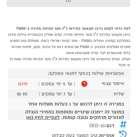
למה כדאי לקנות גזיבו מקצועי במידות 3*3 מטר פתיחה מהירה ב-P1000
גזיבו מקצועי במידות 3*3 מטר פתיחה מהירה קונים אונליין בקטגוריית ציליות וגזיבו
במחלקת קמפינג וטיולים בP1000 - אתר קניות ישראלי בטוח, משתלם ונוח המציע
מוצרים מומלצים במבצע. ב-P1000 אנו נותנים דגש על איכות, מגוון, זמינות ושירות
בלתי מתפשרים לצד קנייה מאובטחת ונוחה.
אצלנו, קניות באינטרנט של גזיבו מקצועי במידות 3*3 מטר פתיחה מהירה שוות לך
פי אלף!
אפשרויות שילוח בכפוף לתנאי אספקה
איסוף עצמי
| עד 5 ימי עסקים |
חינם
?
שליח
| עד 7 ימי עסקים |
85 ₪
במכירה זו ניתן לרכוש עד 1 בעלות משלוח אחד
במוצר זה ייתכנו שינויים ותוספות במחירי הובלה
לאזורים מרחקים וגובה קומות.
לצפייה לחץ כאן
דגם:
GED-33
אחריות:
טיב המוצר בעת קבלתו