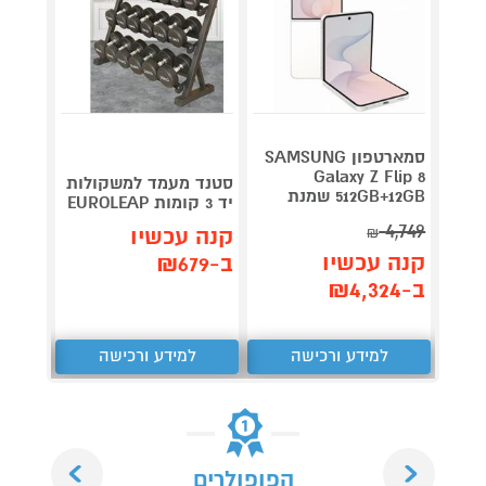
סמארטפון SAMSUNG
Galaxy Z Flip 8
סטנד מעמד למשקולות
לצילו
512GB+12GB שמנת
יד 3 קומות EUROLEAP
ואקסטרי
4,749
קנה עכשיו
₪
קנה 
קנה עכשיו
ב-₪679
ב-₪199
ב-₪4,324
למידע ורכישה
למידע ורכישה
ל
Next
Previous
הפופולרים