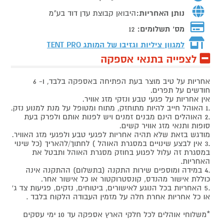
נותן האחריות:
היבואן קבוצת עדן דוד בע"מ
מס' תשלומים:
12
למגוון ציליות וגזיבו של המותג
TENT PRO
לצפייה בתנאי אספקה
אחריות על טיב מוצר בעת הפתיחה באספקה בלבד, ו- 6
חודשים על תפרים.
אין אחריות על פגעי טבע ונזקי מזג אוויר.
.1 האוהל חייב להיות מתוחזק, מתוח ומטופל על מנת למנוע נזק.
.2 האוהלים הינם מבנים זמנים ויש לפנות אותם ולפרק בעת
סופות ותנאי מזג אוויר קשים.
מודגש בזאת שלא תהיה אחריות לפגעי טבע ולפגעי מזג האוויר.
.3 אין לבצע שינויים במסגרת האוהל ) לחתוך/להאריך (כל שינוי
במסגרת זה עלול לפגוע בחוזק מסגרת האוהל ותבטל את
האחריות.
.4 במידה ומוספים שירות התקנה (בתשלום) ההתקנה אינה
כוללת אישור מהנדס, קונסטרוקטור או כל אישור אחר.
.5 האחריות בכל הנוגע לאישורים, ביטוחים, נזקים, פגיעות צד ג'
או כל אחריות אחרת חלה על מזמין העבודה הלקוח בלבד .
*משלוחי אוהלים לכל חלקי הארץ אספקה עד 10 ימי עסקים