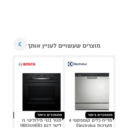
Next
מוצרים שעשויים לעניין אותך
מהנמכרים ביותר
מהנמכרים ביותר
מהנמכרי
מדיח כלים קומפקטי 8
תנור בנוי פירוליטי 71
שואב א
מערכות Electrolux
ליטר דגם HBG578EB3