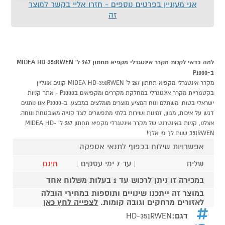
אני מעוניין בפרטים נוספים - חזרו אליי בקשר למוצר
זה
למה כדאי לקנות מקרר אינטגרלי מקפיא תחתון 267 ל' MIDEA HD-351RWEN
ב-P1000
מקרר אינטגרלי מקפיא תחתון 267 ל' MIDEA HD-351RWEN קונים אונליין
בקטגוריית מקרר אינטגרלי במחלקת מקררים ומקפיאים בP1000 - אתר קניות
ישראלי בטוח, משתלם ונוח המציע מוצרים מומלצים במבצע. ב-P1000 אנו נותנים
דגש על איכות, מגוון, זמינות ושירות בלתי מתפשרים לצד קנייה מאובטחת ונוחה.
אצלנו, קניות באינטרנט של מקרר אינטגרלי מקפיא תחתון 267 ל' MIDEA HD-
351RWEN שוות לך פי אלף!
אפשרויות שילוח בכפוף לתנאי אספקה
שליח
| עד 7 ימי עסקים |
חינם
במכירה זו ניתן לרכוש עד 1 בעלות משלוח אחד
במוצר זה ייתכנו שינויים ותוספות במחירי הובלה
לאזורים מרחקים וגובה קומות.
לצפייה לחץ כאן
דגם:
HD-351RWEN