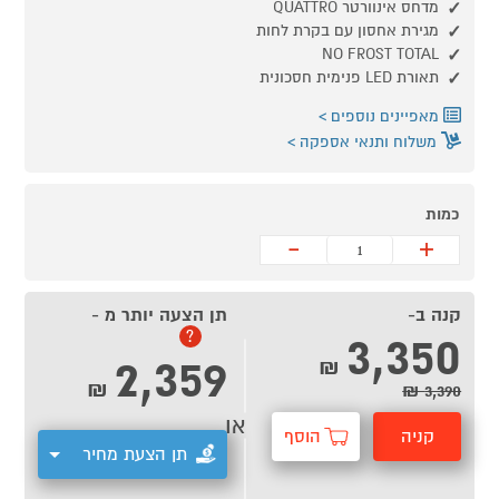
מדחס אינוורטר QUATTRO
מגירת אחסון עם בקרת לחות
NO FROST TOTAL
תאורת LED פנימית חסכונית
מאפיינים נוספים
משלוח ותנאי אספקה
כמות
-
+
קנה ב-
תן הצעה יותר מ -
3,350
?
2,359
₪
₪
3,390 ₪
או
קניה
הוסף
תן הצעת מחיר
מהירה
לסל