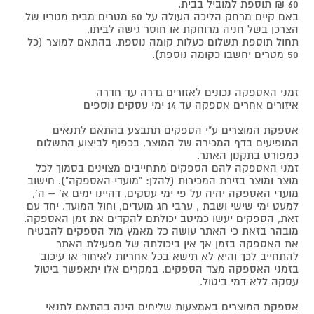
60 ₪ תוספת למוביל בבית.
באם קיים מרחק הליכה העולה על 50 מטרים מבית מגוריו של
הצרכן בשל חניה מרוחקת או חוסר גישה לביתו,
תחול תוספת תשלום כעלות קומה נוספת, בהתאם למוצר (כל
50 מטרים יחשבו כקומה נוספת).
זמני האספקה נכונים לאזורים גדרה עד חדרה
איזורים אחרים אספקה עד 14 ימי עסקים נוספים
אספקת המוצרים ע"י הספקים תתבצע בהתאם לתנאים
המופיעים בדף המכירה של המוצר, בכפוף לביצוע התשלום
כמפורט בתקנון האתר.
זמני האספקה להם הספקים מתחייבים מצוינים בסמוך לכל
מוצר ומוצר בזירת המכירות (להלן: "מועדי האספקה"). חישוב
מועדי האספקה יהיה על פי ימי עסקים, דהיינו ימים א' – ה',
למעט ימי שישי ושבת , ערבי חג מועדים, וחול המועד. יחד עם
זאת, הספקים יעשו כמיטב יכולתם להקדים את זמן האספקה.
מובהר בזאת כי האתר עושה כל מאמץ מול הספקים להבטיח
את האספקה בזמן אך אין ביכולתה של מפעילת האתר
להתחייב לכך והיא לא תישא בכל אחריות לאיחור או עיכוב
בזמני האספקה מצד הספקים. במקרים אלו יתאפשר ביטול
עסקה ללא דמי ביטול.
אספקת המוצרים באמצעות שליחים הינה בהתאם לתנאי