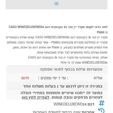
זה
למה כדאי לקנות מקרר יין בנוי 24 בקבוקים דגם CASO WINEDELUXEWD24
ב-P1000
מקרר יין בנוי 24 בקבוקים דגם CASO WINEDELUXEWD24 קונים אונליין בקטגוריית
מקררי יין במחלקת מקררים ומקפיאים בP1000 - אתר קניות ישראלי בטוח, משתלם
ונוח המציע מוצרים מומלצים במבצע. ב-P1000 אנו נותנים דגש על איכות, מגוון,
זמינות ושירות בלתי מתפשרים לצד קנייה מאובטחת ונוחה.
אצלנו, קניות באינטרנט של מקרר יין בנוי 24 בקבוקים דגם CASO
WINEDELUXEWD24 שוות לך פי אלף!
אפשרויות שילוח בכפוף לתנאי אספקה
שליח
| עד 7 ימי עסקים |
חינם
במכירה זו ניתן לרכוש עד 1 בעלות משלוח אחד
במוצר זה ייתכנו שינויים ותוספות במחירי הובלה
לאזורים מרחקים וגובה קומות.
לצפייה לחץ כאן
דגם:
WINEDELUXEWD24
אחריות:
שנה בכפוף לתעודת האחריות