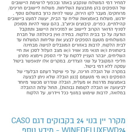
למחיר דמי המשלוח שנקבע באתר ובכפוף לרשימת היישובים
של הספקים בהן מתבצעת השליחות. משלוח ליישובים חריגים/
מרוחקים/ מעבר לקו הירוק, עשוי להיות כרוך בתשלום נוסף .
יודגש, משלוח באמצאות שליח עד הבית, יעשה למעט ביישובים
קהילתיים, כפרים, קיבוצים וכיוצ"ב, בהם עשוי להיות מסופק
לסניף הדואר הקרוב ליישוב או למזכירות היישוב ותתקבל
הודעה על כך בבית הלקוח. במידה ואין ביכולתה של חברת
המשלוחים מטעם הספקים לבצע את שליחות המשלוח עד
לבית הלקוח, לרבות באזורים המוגבלים לגישה מבחינה
ביטחונית ו/או תנאי מזג אוויר ו/או מצב העלול לסכן את חיי
השליחים, יובהר העניין ללקוח על ידי הספק ויימצא פתרון
חליפי המקובל על שני הצדדים. במקרים אלו יתאפשר ביטול
עסקה ללא דמי ביטול.
במקרה של הובלה חריגה, על פי שיקול דעתם הבלעדי של
הספקים ו/או מי מטעמם (כגון הובלה שלא ניתן לבצעה
באמצעות מדרגות או מעלית, הובלה שנדרש מכשור מיוחד
לביצועה או הובלה לקומות גבוהות), תחול עלות ההובלה
במלואה, לרבות שימוש במנוף ככל ויידרש, על הלקוח
מקרר יין בנוי 24 בקבוקים דגם CASO
WINEDELUXEWD24 - מידע נוסף