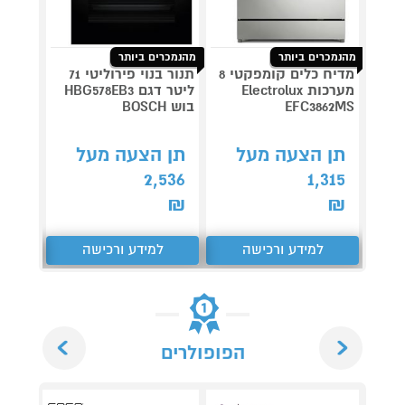
מהנמכרים ביותר
מהנמכרים ביותר
מדיח כלים קומפקטי 8
תנור בנוי פירוליטי 71
מגהץ 
מערכות Electrolux
ליטר דגם HBG578EB3
PRESS
EFC3862MS
בוש BOSCH
V9821
תן הצעה מעל
תן הצעה מעל
תן 
,276
2,536
1,315
₪
₪
₪
למידע ורכישה
למידע ורכישה
ל
Next
Previous
הפופולרים