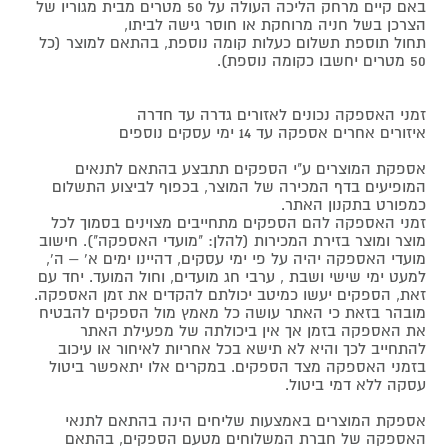
באם קיים מרחק הליכה העולה על 50 מטרים מבית מגוריו של
הצרכן בשל חניה מרוחקת או חוסר גישה לביתו,
תחול תוספת תשלום כעלות קומה נוספת, בהתאם למוצר (כל
50 מטרים יחשבו כקומה נוספת).
זמני האספקה נכונים לאזורים גדרה עד חדרה
איזורים אחרים אספקה עד 14 ימי עסקים נוספים
אספקת המוצרים ע"י הספקים תתבצע בהתאם לתנאים
המופיעים בדף המכירה של המוצר, בכפוף לביצוע התשלום
כמפורט בתקנון האתר.
זמני האספקה להם הספקים מתחייבים מצוינים בסמוך לכל
מוצר ומוצר בזירת המכירות (להלן: "מועדי האספקה"). חישוב
מועדי האספקה יהיה על פי ימי עסקים, דהיינו ימים א' – ה',
למעט ימי שישי ושבת , ערבי חג מועדים, וחול המועד. יחד עם
זאת, הספקים יעשו כמיטב יכולתם להקדים את זמן האספקה.
מובהר בזאת כי האתר עושה כל מאמץ מול הספקים להבטיח
את האספקה בזמן אך אין ביכולתה של מפעילת האתר
להתחייב לכך והיא לא תישא בכל אחריות לאיחור או עיכוב
בזמני האספקה מצד הספקים. במקרים אלו יתאפשר ביטול
עסקה ללא דמי ביטול.
אספקת המוצרים באמצעות שליחים הינה בהתאם לתנאי
האספקה של חברת המשלוחים מטעם הספקים, בהתאם