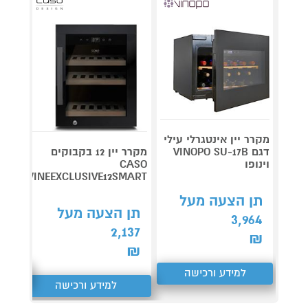
מקרר יין אינטגרלי עילי
דגם VINOPO SU-17B
מקרר יין 12 בקבוקים
וינופו
CASO
43FD1
WINEEXCLUSIVE12SMART
תן הצעה מעל
תן 
תן הצעה מעל
859
3,964
2,137
₪
₪
₪
למידע ורכישה
ל
למידע ורכישה