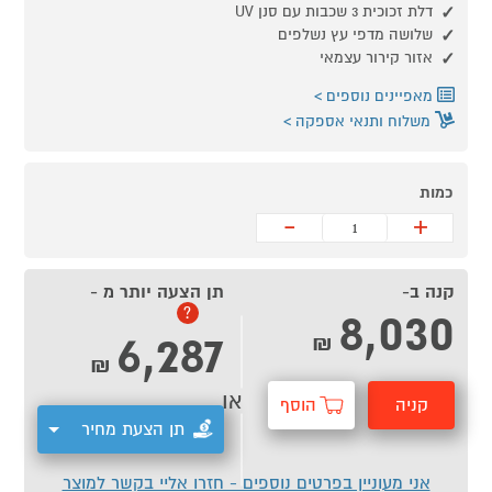
דלת זכוכית 3 שכבות עם סנן UV
שלושה מדפי עץ נשלפים
אזור קירור עצמאי
מאפיינים נוספים
משלוח ותנאי אספקה
כמות
-
+
קנה ב-
תן הצעה יותר מ -
8,030
?
6,287
₪
₪
או
קניה
הוסף
תן הצעת מחיר
מהירה
לסל
אני מעוניין בפרטים נוספים - חזרו אליי בקשר למוצר