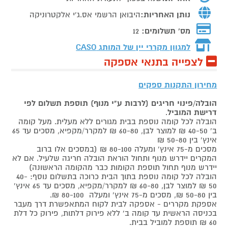
נותן האחריות:
היבואן הרשמי אס.ג'י אלקטרוניקה
מס' תשלומים:
12
למגוון מקררי יין של המותג
CASO
לצפייה בתנאי אספקה
מחירון התקנות ספקים
הובלה/פינוי חריגים (לרבות ע"י מנוף) תוספת תשלום לפי
דרישת המוביל
.
הובלה לכל קומה נוספת בבית מגורים ללא מעלית. מעל קומה
ב' 40-50 ₪ למוצר לבן, 60-80 ₪ למקרר/מקפיא, מסכים עד 65
אינץ' בין 50-80 ₪
מסכים מ-75 אינץ' ומעלה 80-100 ₪ (במסכים אלו ברוב
המקרים יידרש מנוף ותחול הוראת הובלה חריגה שלעיל. אם לא
יידרש מנוף תחול תוספת הקומות כבר מהקומה הראשונה)
הובלה לכל קומה נוספת בתוך הבית כרוכה בתשלום נוסף: 40-
50 ₪ למוצר לבן, 60-80 ₪ למקרר/מקפיא, מסכים עד 65 אינץ'
בין 50-80 ₪, מסכים מ-75 אינץ' ומעלה 80-100 ₪.
אספקת מקררים - אספקה לבית לקוח המתאפשרת דרך מעבר
בכניסה הראשית עד קומה ב' ללא פירוק דלתות, פירוק כל דלת
60 ₪ תוספת למוביל בבית.