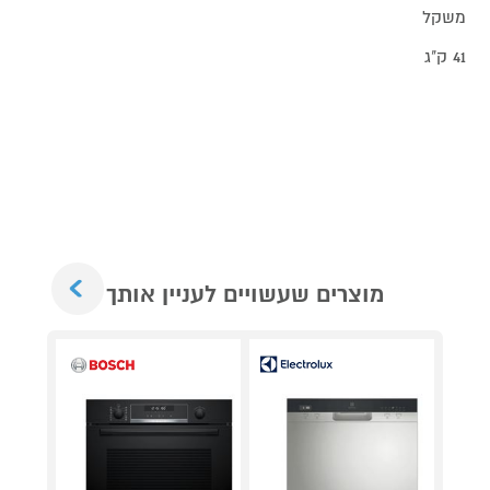
משקל
41 ק"ג
Next
מוצרים שעשויים לעניין אותך
מאר
כביסה
כביס
מתנ