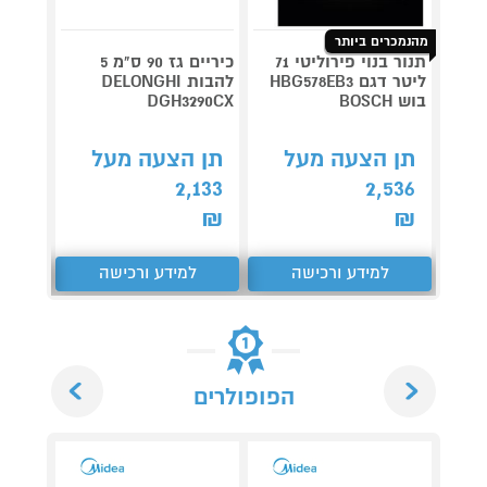
מהנמכרים ביותר
תנור בנוי פירוליטי 71
כיריים גז 90 ס"מ 5
ליטר דגם HBG578EB3
להבות DELONGHI
בוש BOSCH
DGH3290CX
519A
תן הצעה מעל
תן הצעה מעל
תן 
,106
2,133
2,536
₪
₪
₪
למידע ורכישה
למידע ורכישה
ל
Next
Previous
הפופולרים