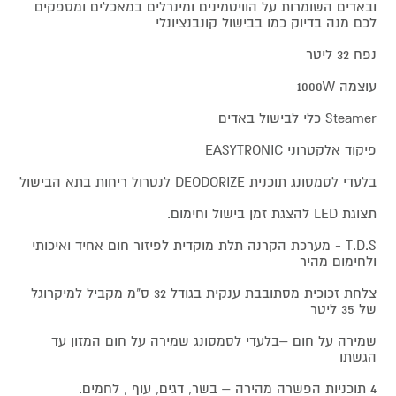
ובאדים השומרות על הוויטמינים ומינרלים במאכלים ומספקים
לכם מנה בדיוק כמו בבישול קונבנציונלי
נפח 32 ליטר
עוצמה 1000W
Steamer כלי לבישול באדים
פיקוד אלקטרוני EASYTRONIC
בלעדי לסמסונג תוכנית DEODORIZE לנטרול ריחות בתא הבישול
תצוגת LED להצגת זמן בישול וחימום.
T.D.S - מערכת הקרנה תלת מוקדית לפיזור חום אחיד ואיכותי
ולחימום מהיר
צלחת זכוכית מסתובבת ענקית בגודל 32 ס"מ מקביל למיקרוגל
של 35 ליטר
שמירה על חום –בלעדי לסמסונג שמירה על חום המזון עד
הגשתו
4 תוכניות הפשרה מהירה – בשר, דגים, עוף , לחמים.