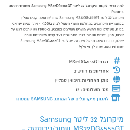
למה כדאי לקנות מיקרוגל 32 ליטר Samsung MS32DG4555GT שחור/נירוסטה
ב-P1000
מיקרוגל 32 ליטר Samsung MS32DG4555GT שחור/נירוסטה קונים אונליין
בקטגוריית מיקרוגלים במחלקת מוצרי חשמל לבית בP1000 - אתר קניות ישראלי
בטוח, משתלם ונוח המציע מוצרים מומלצים במבצע. ב-P1000 אנו נותנים דגש על
איכות, מגוון, זמינות ושירות בלתי מתפשרים לצד קנייה מאובטחת ונוחה.
אצלנו, קניות באינטרנט של מיקרוגל 32 ליטר Samsung MS32DG4555GT
שחור/נירוסטה שוות לך פי אלף!
דגם:
MS32DG4555GT
אחריות:
12 חודשים
נותן האחריות:
היבואן סמליין
מס' תשלומים:
12
למגוון מיקרוגלים של המותג
SAMSUNG סמסונג
מיקרוגל 32 ליטר Samsung
MS32DG4555GT שחור/נירוסטה -