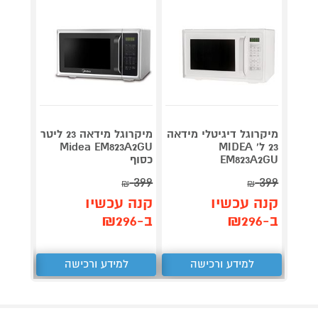
מיקרוגל דיגיטלי מידאה
מיקרוגל מידאה 23 ליטר
23 ל' MIDEA
Midea EM823A2GU
EM823A2GU
כסוף
5GISS
629
399
399
₪
₪
₪
קנה עכשיו
קנה עכשיו
קנה 
ב-₪296
ב-₪296
ב-₪619
למידע ורכישה
למידע ורכישה
ל