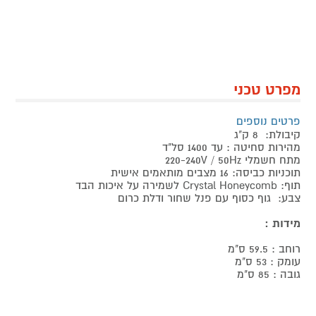
מפרט טכני
פרטים נוספים
קיבולת: 8 ק"ג
מהירות סחיטה : עד 1400 סל"ד
מתח חשמלי 220-240V / 50Hz
תוכניות כביסה: 16 מצבים מותאמים אישית
תוף: Crystal Honeycomb לשמירה על איכות הבד
צבע: גוף כסוף עם פנל שחור ודלת כרום
מידות :
רוחב : 59.5 ס"מ
עומק : 53 ס"מ
גובה : 85 ס"מ