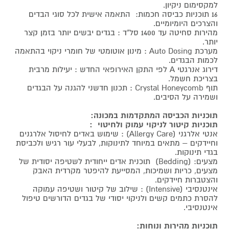
למקסימום ניקיון.
16 תוכניות כביסה חכמות: התאמה אישית לכל סוגי הבדים
והצרכים היומיומיים.
מהירות סחיטה עד 1400 סל"ד : בגדים יבשים יותר בזמן קצר
יותר.
מערכת Auto Dosing : מינון אוטומטי של חומרי ניקוי בהתאמה
לכמות הבגדים.
דירוג אנרגטי A לפי התקן האירופאי החדש : יעילות מרבית
בצריכת חשמל.
תוף Crystal Honeycomb : תכנון חדשני להגנה על הבגדים
ושמירה על הסיבים.
תוכניות הכביסה המתקדמות במכונה:
תוכניות קיטור לניקוי עמוק ולחיטוי :
אנטי אלרגני (Allergy Care) : שימוש באדים לחיסול אלרגנים
וחיידקים – מתאים במיוחד לתינוקות, לבעלי עור רגיש ולכביסת
בגדי תינוקות.
מצעים: (Bedding) תוכנית אדים ייחודית לשטיפה יסודית של
מצעים, כריות ושמיכות, המסייעת להיפטר מקרדית האבק
והצטברות חיידקים.
אינטנסיבי (Intensive) : שילוב של קיטור ושטיפה עמוקה
להסרת כתמים קשים ולניקוי יסודי של בגדים הדורשים טיפול
אינטנסיבי.
תוכניות מהירות ונוחות: