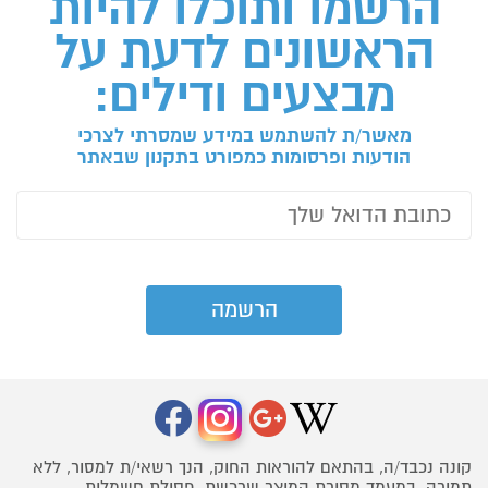
הרשמו ותוכלו להיות
הראשונים לדעת על
מבצעים ודילים:
מאשר/ת להשתמש במידע שמסרתי לצרכי
הודעות ופרסומות כמפורט בתקנון שבאתר
קונה נכבד/ה, בהתאם להוראות החוק, הנך רשאי/ת למסור, ללא
תמורה, במעמד מסירת המוצר שרכשת, פסולת חשמלית