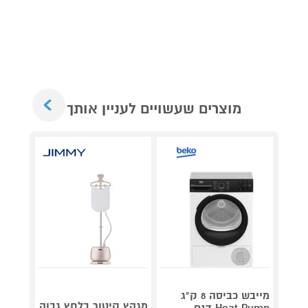
Next
מוצרים שעשויים לעניין אותך
מייבש כביסה 8 ק"ג
מגהץ קיטור בלחץ גבוה
Heat Pump דגם
Roller