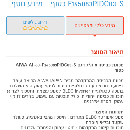
F145083PIDC03-S כסוף - מידע נוסף
דירוג גולשים
מידע כללי ומאפיינים
תיאור המוצר
מכונת כביסה 8 ק"ג דגם AIWA AI-80-F145083PIDC03-S
כסוף
מכונת הכביסה המתקדמת מבית AIWA JAPAN מביאה עימה
ביצועים חכמים עם טכנולוגיית קיטור לניקוי עמוק היא משלבת
בתוכה טכנולוגיית BLDC Inverter למנוע עוצמתי וחסכוני לצד 16
תוכניות כביסה ייחודיות, כולל תוכניות עם שימוש באדים לניקוי
עמוק והסרת אלרגנים
יתרונות המוצר:
מנוע אינוורטר BLDC מתקדם : חיסכון מרבי באנרגיה, פעולה
שקטה ובלאי מופחת.
תוכניות קיטור מתקדמות : חיטוי עמוק והפחתת אלרגנים