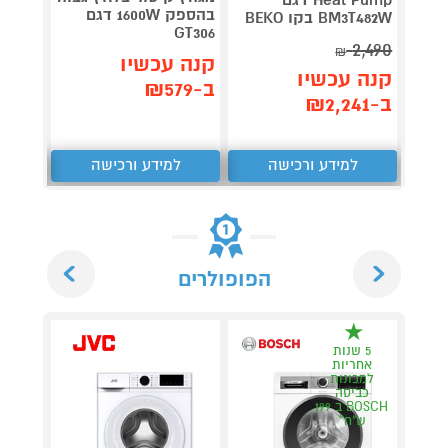
בהספק 1600W דגם
BM3T482W בקו BEKO
plete
GT306
3,990
2,490
₪
קנה עכשיו
קנה עכשיו
קנה 
ב-₪579
ב-₪2,241
ב-₪3,851
למידע ורכישה
למידע ורכישה
ל
Next
Previous
הפופולרים
5 שנות
5 ש
אחריות
אחר
למכונות
למכו
כביסה
כבי
BOSCH ב 199
ש"ח*
ש"