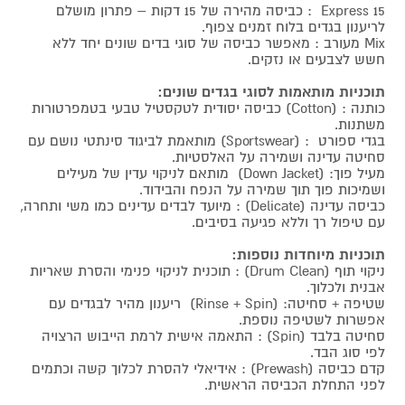
Express 15 : כביסה מהירה של 15 דקות – פתרון מושלם
לריענון בגדים בלוח זמנים צפוף.
Mix מעורב : מאפשר כביסה של סוגי בדים שונים יחד ללא
חשש לצבעים או נזקים.
תוכניות מותאמות לסוגי בגדים שונים:
כותנה : (Cotton) כביסה יסודית לטקסטיל טבעי בטמפרטורות
משתנות.
בגדי ספורט : (Sportswear) מותאמת לביגוד סינתטי נושם עם
סחיטה עדינה ושמירה על האלסטיות.
מעיל פוך: (Down Jacket) מותאם לניקוי עדין של מעילים
ושמיכות פוך תוך שמירה על הנפח והבידוד.
כביסה עדינה (Delicate) : מיועד לבדים עדינים כמו משי ותחרה,
עם טיפול רך וללא פגיעה בסיבים.
תוכניות מיוחדות נוספות:
ניקוי תוף (Drum Clean) : תוכנית לניקוי פנימי והסרת שאריות
אבנית ולכלוך.
שטיפה + סחיטה: (Rinse + Spin) ריענון מהיר לבגדים עם
אפשרות לשטיפה נוספת.
סחיטה בלבד (Spin) : התאמה אישית לרמת הייבוש הרצויה
לפי סוג הבד.
קדם כביסה (Prewash) : אידיאלי להסרת לכלוך קשה וכתמים
לפני התחלת הכביסה הראשית.