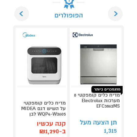
Next
Previous
הפופולרים
מהנמכרים ביותר
מדיח כלים קומפקטי 8
מערכות Electrolux
מדיח כלים קומפקטי
EFC3862MS
על השיש דגם MIDEA
WQP4-W2605 לבן
DW6T לבן
תן הצעה מעל
קנה עכשיו
קנה 
1,315
ב-₪1,290
ב-₪1,290