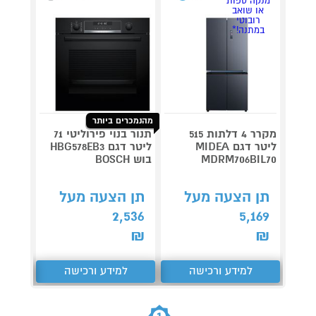
מנקה ספות
או שואב
רובוטי
במתנה!*
מהנמכרים ביותר
מקרר 4 דלתות 515
תנור בנוי פירוליטי 71
ליטר דגם MIDEA
ליטר דגם HBG578EB3
MDRM706BIL70
בוש BOSCH
G7241B1
תן הצעה מעל
תן הצעה מעל
תן 
,865
2,536
5,169
₪
₪
₪
למידע ורכישה
למידע ורכישה
ל