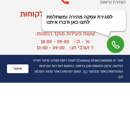
הצהרת נגישות
מוקד הזמנות ושירות לקוחות
03-9545370
שעות פעילות מוקד הזמנות:
א' - ה':
09:00 - 18:00
ו' וערבי חג:
09:00 - 13:00
שעות פעילות מוקד שירות לקוחות:
אתר זה משתמש בעוגיות (Cookies) לצורך ניתוח נתונים, שיפור חוויית
א' - ד':
09:00 - 16:30
הגלישה, שיווק והתאמת תוכן פרסומי, בהתאם למדיניות הפרטיות
אישור
ה :
09:00 - 16:00
המפורסמת באתר ובקישור
כאן
. המשך השימוש באתר מהווה הסכמה
חול המועד
09:00 - 15:00
לכך.
?
יצירת קשר/ביטול הזמנה