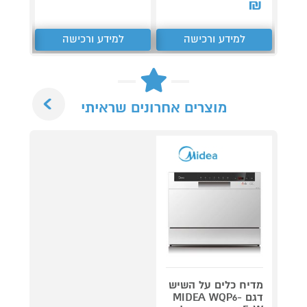
₪
למידע ורכישה
למידע ורכישה
ל
Next
מוצרים אחרונים שראיתי
מדיח כלים על השיש
דגם MIDEA WQP6-