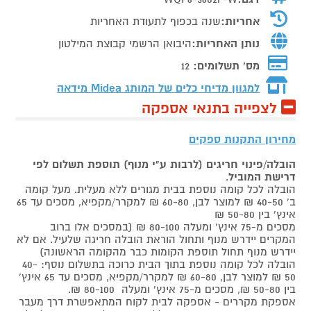
אחריות:
שנה בכפוף לתעודת האחריות
נותן האחריות:
היבואן הרשמי קבוצת המילטון
מס' תשלומים:
12
למגוון מדיחי כלים של המותג
Midea מידאה
לצפייה בתנאי אספקה
מחירון התקנות ספקים
הובלה/פינוי חריגים (לרבות ע"י מנוף) תוספת תשלום לפי
דרישת המוביל
.
הובלה לכל קומה נוספת בבית מגורים ללא מעלית. מעל קומה
ב' 40-50 ₪ למוצר לבן, 60-80 ₪ למקרר/מקפיא, מסכים עד 65
אינץ' בין 50-80 ₪
מסכים מ-75 אינץ' ומעלה 80-100 ₪ (במסכים אלו ברוב
המקרים יידרש מנוף ותחול הוראת הובלה חריגה שלעיל. אם לא
יידרש מנוף תחול תוספת הקומות כבר מהקומה הראשונה)
הובלה לכל קומה נוספת בתוך הבית כרוכה בתשלום נוסף: 40-
50 ₪ למוצר לבן, 60-80 ₪ למקרר/מקפיא, מסכים עד 65 אינץ'
בין 50-80 ₪, מסכים מ-75 אינץ' ומעלה 80-100 ₪.
אספקת מקררים - אספקה לבית לקוח המתאפשרת דרך מעבר