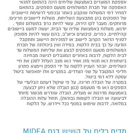
אספקת המוצרים באמצעות שליחים הינה בהתאם לתנאי
האספקה של חברת המשלוחים מטעם הספקים, בהתאם
למחיר דמי המשלוח שנקבע באתר ובכפוף לרשימת היישובים
של הספקים בהן מתבצעת השליחות. משלוח ליישובים חריגים/
מרוחקים/ מעבר לקו הירוק, עשוי להיות כרוך בתשלום נוסף .
יודגש, משלוח באמצאות שליח עד הבית, יעשה למעט ביישובים
קהילתיים, כפרים, קיבוצים וכיוצ"ב, בהם עשוי להיות מסופק
לסניף הדואר הקרוב ליישוב או למזכירות היישוב ותתקבל
הודעה על כך בבית הלקוח. במידה ואין ביכולתה של חברת
המשלוחים מטעם הספקים לבצע את שליחות המשלוח עד
לבית הלקוח, לרבות באזורים המוגבלים לגישה מבחינה
ביטחונית ו/או תנאי מזג אוויר ו/או מצב העלול לסכן את חיי
השליחים, יובהר העניין ללקוח על ידי הספק ויימצא פתרון
חליפי המקובל על שני הצדדים. במקרים אלו יתאפשר ביטול
עסקה ללא דמי ביטול.
במקרה של הובלה חריגה, על פי שיקול דעתם הבלעדי של
הספקים ו/או מי מטעמם (כגון הובלה שלא ניתן לבצעה
באמצעות מדרגות או מעלית, הובלה שנדרש מכשור מיוחד
לביצועה או הובלה לקומות גבוהות), תחול עלות ההובלה
במלואה, לרבות שימוש במנוף ככל ויידרש, על הלקוח
מדיח כלים על השיש דגם MIDEA