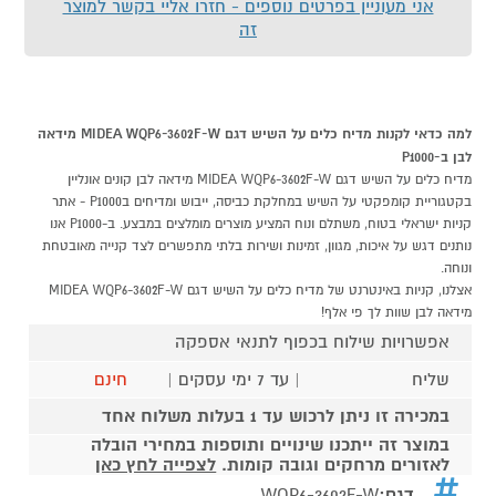
אני מעוניין בפרטים נוספים - חזרו אליי בקשר למוצר
זה
למה כדאי לקנות מדיח כלים על השיש דגם MIDEA WQP6-3602F-W מידאה
לבן ב-P1000
מדיח כלים על השיש דגם MIDEA WQP6-3602F-W מידאה לבן קונים אונליין
בקטגוריית קומפקטי על השיש במחלקת כביסה, ייבוש ומדיחים בP1000 - אתר
קניות ישראלי בטוח, משתלם ונוח המציע מוצרים מומלצים במבצע. ב-P1000 אנו
נותנים דגש על איכות, מגוון, זמינות ושירות בלתי מתפשרים לצד קנייה מאובטחת
ונוחה.
אצלנו, קניות באינטרנט של מדיח כלים על השיש דגם MIDEA WQP6-3602F-W
מידאה לבן שוות לך פי אלף!
אפשרויות שילוח בכפוף לתנאי אספקה
שליח
| עד 7 ימי עסקים |
חינם
במכירה זו ניתן לרכוש עד 1 בעלות משלוח אחד
במוצר זה ייתכנו שינויים ותוספות במחירי הובלה
לאזורים מרחקים וגובה קומות.
לצפייה לחץ כאן
דגם:
WQP6-3602F-W