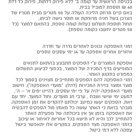
בכניסה הראשית עד קומה ב' ללא פירוק דלתות, פירוק כל דלת
60 ₪ תוספת למוביל בבית.
באם קיים מרחק הליכה העולה על 50 מטרים מבית מגוריו של
הצרכן בשל חניה מרוחקת או חוסר גישה לביתו,
תחול תוספת תשלום כעלות קומה נוספת, בהתאם למוצר (כל
50 מטרים יחשבו כקומה נוספת).
זמני האספקה נכונים לאזורים גדרה עד חדרה
איזורים אחרים אספקה עד 14 ימי עסקים נוספים
אספקת המוצרים ע"י הספקים תתבצע בהתאם לתנאים
המופיעים בדף המכירה של המוצר, בכפוף לביצוע התשלום
כמפורט בתקנון האתר.
זמני האספקה להם הספקים מתחייבים מצוינים בסמוך לכל
מוצר ומוצר בזירת המכירות (להלן: "מועדי האספקה"). חישוב
מועדי האספקה יהיה על פי ימי עסקים, דהיינו ימים א' – ה',
למעט ימי שישי ושבת , ערבי חג מועדים, וחול המועד. יחד עם
זאת, הספקים יעשו כמיטב יכולתם להקדים את זמן האספקה.
מובהר בזאת כי האתר עושה כל מאמץ מול הספקים להבטיח
את האספקה בזמן אך אין ביכולתה של מפעילת האתר
להתחייב לכך והיא לא תישא בכל אחריות לאיחור או עיכוב
בזמני האספקה מצד הספקים. במקרים אלו יתאפשר ביטול
עסקה ללא דמי ביטול.