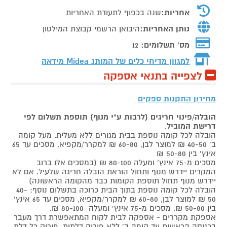
אחריות:
שנה בכפוף לתעודת האחריות
נותן האחריות:
היבואן הרשמי קבוצת המילטון
מס' תשלומים:
12
למגוון מדיחי כלים של המותג
Midea מידאה
לצפייה בתנאי אספקה
מחירון התקנות ספקים
הובלה/פינוי חריגים (לרבות ע"י מנוף) תוספת תשלום לפי
דרישת המוביל
.
הובלה לכל קומה נוספת בבית מגורים ללא מעלית. מעל קומה
ב' 40-50 ₪ למוצר לבן, 60-80 ₪ למקרר/מקפיא, מסכים עד 65
אינץ' בין 50-80 ₪
מסכים מ-75 אינץ' ומעלה 80-100 ₪ (במסכים אלו ברוב
המקרים יידרש מנוף ותחול הוראת הובלה חריגה שלעיל. אם לא
יידרש מנוף תחול תוספת הקומות כבר מהקומה הראשונה)
הובלה לכל קומה נוספת בתוך הבית כרוכה בתשלום נוסף: 40-
50 ₪ למוצר לבן, 60-80 ₪ למקרר/מקפיא, מסכים עד 65 אינץ'
בין 50-80 ₪, מסכים מ-75 אינץ' ומעלה 80-100 ₪.
אספקת מקררים - אספקה לבית לקוח המתאפשרת דרך מעבר
בכניסה הראשית עד קומה ב' ללא פירוק דלתות, פירוק כל דלת