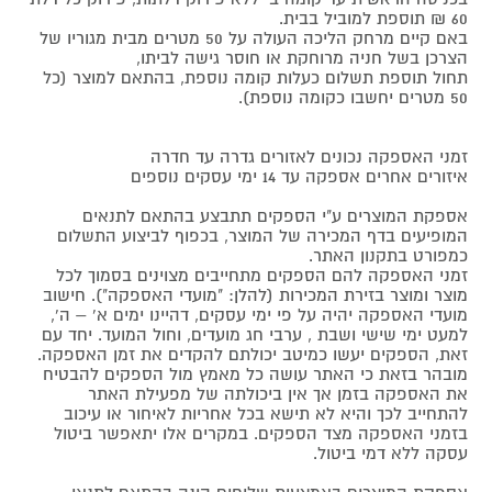
60 ₪ תוספת למוביל בבית.
באם קיים מרחק הליכה העולה על 50 מטרים מבית מגוריו של
הצרכן בשל חניה מרוחקת או חוסר גישה לביתו,
תחול תוספת תשלום כעלות קומה נוספת, בהתאם למוצר (כל
50 מטרים יחשבו כקומה נוספת).
זמני האספקה נכונים לאזורים גדרה עד חדרה
איזורים אחרים אספקה עד 14 ימי עסקים נוספים
אספקת המוצרים ע"י הספקים תתבצע בהתאם לתנאים
המופיעים בדף המכירה של המוצר, בכפוף לביצוע התשלום
כמפורט בתקנון האתר.
זמני האספקה להם הספקים מתחייבים מצוינים בסמוך לכל
מוצר ומוצר בזירת המכירות (להלן: "מועדי האספקה"). חישוב
מועדי האספקה יהיה על פי ימי עסקים, דהיינו ימים א' – ה',
למעט ימי שישי ושבת , ערבי חג מועדים, וחול המועד. יחד עם
זאת, הספקים יעשו כמיטב יכולתם להקדים את זמן האספקה.
מובהר בזאת כי האתר עושה כל מאמץ מול הספקים להבטיח
את האספקה בזמן אך אין ביכולתה של מפעילת האתר
להתחייב לכך והיא לא תישא בכל אחריות לאיחור או עיכוב
בזמני האספקה מצד הספקים. במקרים אלו יתאפשר ביטול
עסקה ללא דמי ביטול.