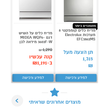
מהנמכרים ביותר
מדיח כלים קומפקטי 8
מדיח כלים על השיש
מערכות Electrolux
דגם MIDEA WQP6-
EFC3862MS
3602F-W מידאה לבן
DW6T לבן
1,290
₪
תן הצעה מעל
קנה 
קנה עכשיו
1,315
ב-₪1,290
ב-₪1,191
₪
למידע ורכישה
למידע ורכישה
ל
Next
מוצרים אחרונים שראיתי