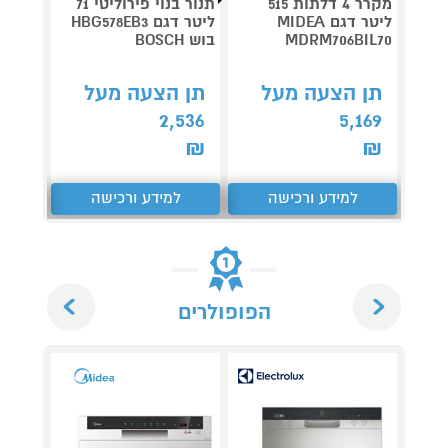
מקרר 4 דלתות 515
תנור בנוי פירוליטי 71
ליטר דגם MIDEA
ליטר דגם HBG578EB3
MDRM706BIL70
בוש BOSCH
G7241B1
תן הצעה מעל
תן הצעה מעל
תן 
,865
2,536
5,169
₪
₪
₪
למידע ורכישה
למידע ורכישה
ל
Next
Previous
הפופולרים