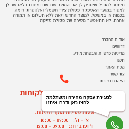
תימסר למוביל שיספק לך את המוצר שרכשת ומחובתו לאפשר לך
למסור במועד האספקה פסולת ציוד חשמלי ואלקטרוני דומה,
בכמות או במשקל, למוצר החדש וזאת ללא תשלום או תמורה
אחרת. לא תתאפשר מסירה של פסולת מזיקה
אודות החברה
דרושים
מדיניות פרטיות ואבטחת מידע
תקנון
מפת האתר
צור קשר
הצהרת נגישות
מוקד הזמנות ושירות לקוחות
03-9545370
שעות פעילות מוקד הזמנות:
א' - ה':
09:00 - 18:00
ו' וערבי חג:
09:00 - 13:00