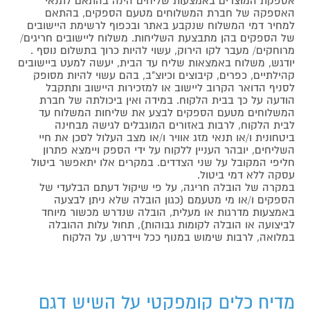
אספקת המוצרים באמצעות שליחים הינה בהתאם לתנאי
האספקה של חברת המשלוחים מטעם הספקים, בהתאם
למחיר דמי המשלוח שנקבע באתר ובכפוף לרשימת היישובים
של הספקים בהן מתבצעת השליחות. משלוח ליישובים חריגים/
מרוחקים/ מעבר לקו הירוק, עשוי להיות כרוך בתשלום נוסף .
יודגש, משלוח באמצאות שליח עד הבית, יעשה למעט ביישובים
קהילתיים, כפרים, קיבוצים וכיוצ"ב, בהם עשוי להיות מסופק
לסניף הדואר הקרוב ליישוב או למזכירות היישוב ותתקבל
הודעה על כך בבית הלקוח. במידה ואין ביכולתה של חברת
המשלוחים מטעם הספקים לבצע את שליחות המשלוח עד
לבית הלקוח, לרבות באזורים המוגבלים לגישה מבחינה
ביטחונית ו/או תנאי מזג אוויר ו/או מצב העלול לסכן את חיי
השליחים, יובהר העניין ללקוח על ידי הספק ויימצא פתרון
חליפי המקובל על שני הצדדים. במקרים אלו יתאפשר ביטול
עסקה ללא דמי ביטול.
במקרה של הובלה חריגה, על פי שיקול דעתם הבלעדי של
הספקים ו/או מי מטעמם (כגון הובלה שלא ניתן לבצעה
באמצעות מדרגות או מעלית, הובלה שנדרש מכשור מיוחד
לביצועה או הובלה לקומות גבוהות), תחול עלות ההובלה
במלואה, לרבות שימוש במנוף ככל ויידרש, על הלקוח
מדיח כלים קומפקטי על השיש דגם