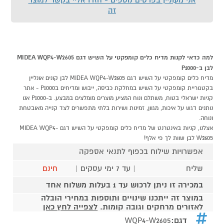
זה
למה כדאי לקנות מדיח כלים קומפקטי על השיש דגם MIDEA WQP4-W2605
לבן ב-P1000
מדיח כלים קומפקטי על השיש דגם MIDEA WQP4-W2605 לבן קונים אונליין
בקטגוריית קומפקטי על השיש במחלקת כביסה, ייבוש ומדיחים בP1000 - אתר
קניות ישראלי בטוח, משתלם ונוח המציע מוצרים מומלצים במבצע. ב-P1000 אנו
נותנים דגש על איכות, מגוון, זמינות ושירות בלתי מתפשרים לצד קנייה מאובטחת
ונוחה.
אצלנו, קניות באינטרנט של מדיח כלים קומפקטי על השיש דגם MIDEA WQP4-
W2605 לבן שוות לך פי אלף!
אפשרויות שילוח בכפוף לתנאי אספקה
שליח
| עד 7 ימי עסקים |
חינם
במכירה זו ניתן לרכוש עד 1 בעלות משלוח אחד
במוצר זה ייתכנו שינויים ותוספות במחירי הובלה
לאזורים מרחקים וגובה קומות.
לצפייה לחץ כאן
דגם:
WQP4-W2605