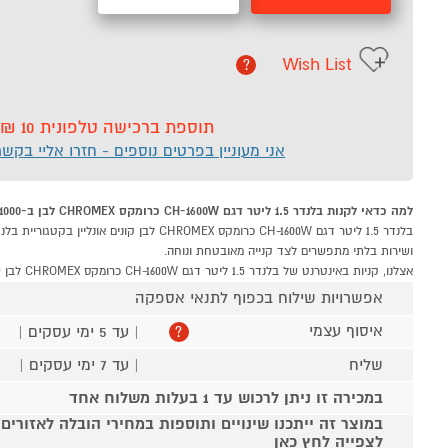
Wish List
?
תוספת ברכישה טלפונית 10 ₪
אני מעוניין בפרטים נוספים - חזרו אליי בקש
למה כדאי לקנות בלנדר 1.5 ליטר דגם CH-1600W כרומקס CHROMEX לבן ב-P1000
ושירות בלתי מתפשרים לצד קנייה מאובטחת ונוחה.
אצלנו, קניות באינטרנט של בלנדר 1.5 ליטר דגם CH-1600W כרומקס CHROMEX לבן שוות לך פי אלף!
אפשרויות שילוח בכפוף לתנאי אספקה
איסוף עצמי
| עד 5 ימי עסקים |
?
שליח
| עד 7 ימי עסקים |
במכירה זו ניתן לרכוש עד 1 בעלות משלוח אחד
במוצר זה ייתכנו שינויים ותוספות במחירי הובלה לאזורים
לצפייה לחץ כאן