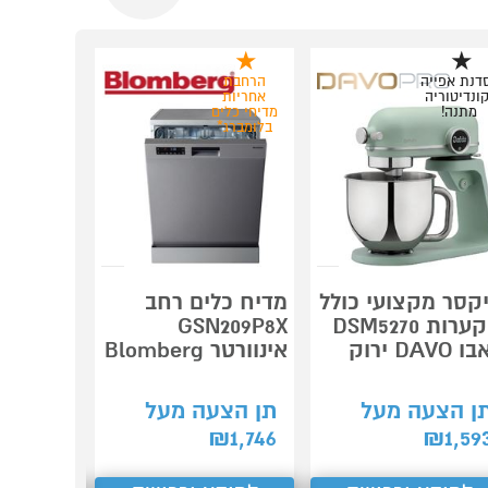
דנת אפייה
הרחבת
קונדיטוריה
אחריות
מתנה!
מדיחי כלים
בלומברג*
קסר מקצועי כולל
מדיח כלים רחב
קולט אדי
2 קערות DSM5270
GSN209P8X
0
DAVO ירוק
אינוורטר Blomberg
G-513 לבן
ן הצעה מעל
תן הצעה מעל
תן הצע
₪
1,593
₪
1,746
₪
1,59