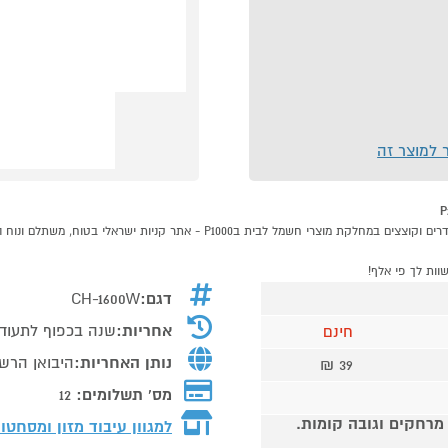
ר למוצר זה
דגם:
CH-1600W
אחריות:
שנה בכפוף לתעוד
חינם
נותן האחריות:
היבואן הרשמ
39 ₪
מס' תשלומים:
12
 מרחקים וגובה קומות.
למגוון עיבוד מזון ומסחט