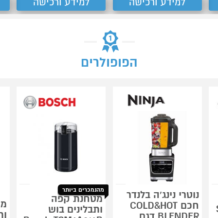
למידע ורכישה
למידע ורכישה
הפופולרים
מהנמכרים ביותר
נוטרי נינג'ה בלנדר
מטחנת קפה
מט
חכם COLD&HOT
ותבלינים בוש
BLENDER דגם