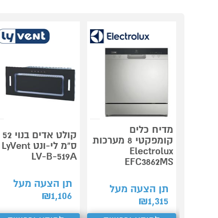
מדיח כלים
קולט אדים בנוי 52
קומפקטי 8 מערכות
ס"מ לי-ונט LyVent
Electrolux
LV-B-519A
EFC3862MS
תן הצעה מעל
תן הצעה מעל
₪
1,106
₪
1,315