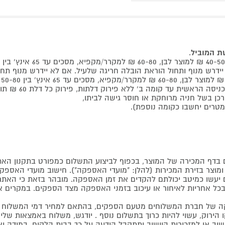
שת המוביל
.
 קומה ב' ללא פירוק דלתות, פירוק כל דלת 60 ₪ תוספת למוביל בבית.
דף המכירה של המוצר, בכפוף לביצוע התשלום כמפורט בתקנון האת
צר בזירת המכירות (להלן: "מועדי האספקה"). חישוב מועדי האספקה יה
קים יעשו כמיטב יכולתם להקדים את זמן האספקה. מובהר בזאת כי ה
כל אחריות לאיחור או עיכוב בזמני האספקה מצד הספקים. במקרים א
 של חברת המשלוחים מטעם הספקים, בהתאם למחיר דמי המשלוח ש
הירוק, עשוי להיות כרוך בתשלום נוסף . יודגש, משלוח באמצאות שליח
ליישוב או למזכירות היישוב ותתקבל הודעה על כך בבית הלקוח. במיד