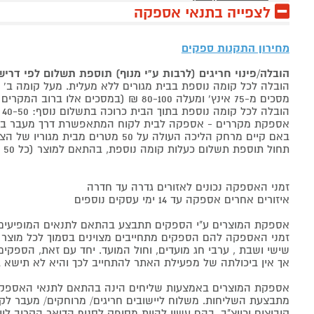
לצפייה בתנאי אספקה
מחירון התקנות ספקים
הובלה/פינוי חריגים (לרבות ע"י מנוף) תוספת תשלום לפי דרי
הובלה לכל קומה נוספת בבית מגורים ללא מעלית. מעל קומה ב' 40-50 ₪ למוצר לבן, 60-80 ₪ למקרר/מקפיא, מסכים עד 65 אינץ' בין 50-80 ₪
מסכים מ-75 אינץ' ומעלה 80-100 ₪ (במסכים אלו ברוב המקרים יידרש מנוף ותחול הוראת הובלה חריגה שלעיל. אם לא יידרש מנוף תחול תוספת הקומות כבר מהקומה הראשונה)
הובלה לכל קומה נוספת בתוך הבית כרוכה בתשלום נוסף: 40-50 ₪ למוצר לבן, 60-80 ₪ למקרר/מקפיא, מסכים עד 65 אינץ' בין 50-80 ₪, מסכים מ-75 אינץ' ומעלה 80-100 ₪.
אספקת מקררים - אספקה לבית לקוח המתאפשרת דרך מעבר בכניסה הראשית עד
באם קיים מרחק הליכה העולה על 50 מטרים מבית מגוריו של הצרכן בשל חניה מרוחקת או חוסר גישה לביתו,
תחול תוספת תשלום כעלות קומה נוספת, בהתאם למוצר (כל 50 מטרים יחשבו כקומה נוספת).
זמני האספקה נכונים לאזורים גדרה עד חדרה
איזורים אחרים אספקה עד 14 ימי עסקים נוספים
אספקת המוצרים ע"י הספקים תתבצע בהתאם לתנאים המופיעים ב
זמני האספקה להם הספקים מתחייבים מצוינים בסמוך לכל מוצר ומו
שישי ושבת , ערבי חג מועדים, וחול המועד. יחד עם זאת, הספ
אך אין ביכולתה של מפעילת האתר להתחייב לכך והיא לא תישא ב
אספקת המוצרים באמצעות שליחים הינה בהתאם לתנאי האספקה
מתבצעת השליחות. משלוח ליישובים חריגים/ מרוחקים/ מעבר לקו 
קיבוצים וכיוצ"ב, בהם עשוי להיות מסופק לסניף הדואר הקרוב 