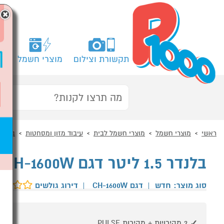
×
תקשורת וצילום
מוצרי חשמל
מח
ראשי
מוצרי חשמל
מוצרי חשמל לבית
עיבוד מזון ומסחטות
בלנדר
בלנדר 1.5 ליטר דגם CH-1600W כרומקס CHROMEX לבן
סוג מוצר: חדש
|
דגם CH-1600W
|
דירוג גולשים
2 מהירויות + מהירות PULSE