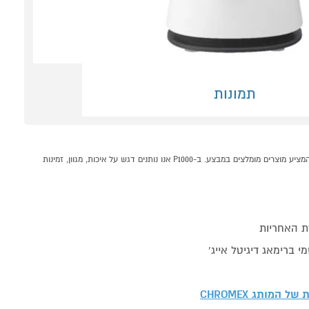
תמונות
בלנדר 1.5 ליטר דגם CH-1600W כרומקס CHROMEX לבן קונים אונליין בקטגוריית בלנדרים וקוצצים במחלקת מוצרי חשמל לבית בP1000 - אתר קניות ישראלי בטוח, משתלם ונוח המציע מוצרים מומלצים במבצע. ב-P1000 אנו נותנים דגש על איכות, מגוון, זמינות
ת האחריות
י ברימאג דיגיטל אייג'
ות של המותג
CHROMEX