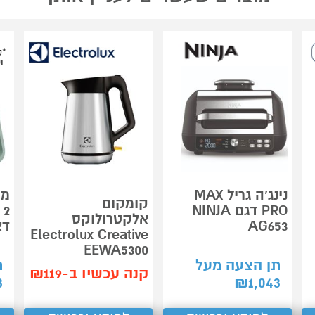
*ס
ו
נינג’ה גריל MAX
מי
קומקום
PRO דגם NINJA
אלקטרולוקס
AG653
דאבו 
Electrolux Creative
EEWA5300
תן הצעה מעל
ת
קנה עכשיו ב-₪119
3
₪
1,043