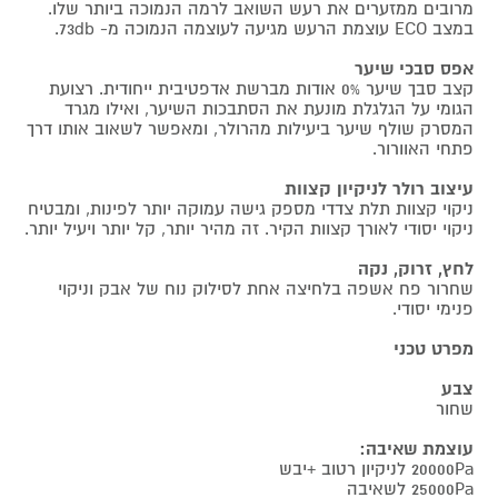
מרובים ממזערים את רעש השואב לרמה הנמוכה ביותר שלו.
במצב ECO עוצמת הרעש מגיעה לעוצמה הנמוכה מ- 73db.
אפס סבכי שיער
קצב סבך שיער 0% אודות מברשת אדפטיבית ייחודית. רצועת
הגומי על הגלגלת מונעת את הסתבכות השיער, ואילו מגרד
המסרק שולף שיער ביעילות מהרולר, ומאפשר לשאוב אותו דרך
פתחי האוורור.
עיצוב רולר לניקיון קצוות
ניקוי קצוות תלת צדדי מספק גישה עמוקה יותר לפינות, ומבטיח
ניקוי יסודי לאורך קצוות הקיר. זה מהיר יותר, קל יותר ויעיל יותר.
לחץ, זרוק, נקה
שחרור פח אשפה בלחיצה אחת לסילוק נוח של אבק וניקוי
פנימי יסודי.
מפרט טכני
צבע
שחור
עוצמת שאיבה:
20000Pa לניקיון רטוב +יבש
25000Pa לשאיבה