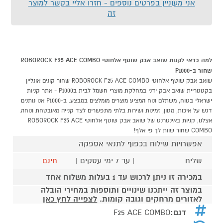
אני מעוניין בפרטים נוספים - חזרו אליי בקשר למוצר
זה
למה כדאי לקנות שואב אבק שוטף אלחוטי ROBOROCK F25 ACE COMBO
שחור ב-P1000
שואב אבק שוטף אלחוטי ROBOROCK F25 ACE COMBO שחור קונים אונליין
בקטגוריית שואב אבק ידני במחלקת מוצרי חשמל לבית בP1000 - אתר קניות
ישראלי בטוח, משתלם ונוח המציע מוצרים מומלצים במבצע. ב-P1000 אנו נותנים
דגש על איכות, מגוון, זמינות ושירות בלתי מתפשרים לצד קנייה מאובטחת ונוחה.
אצלנו, קניות באינטרנט של שואב אבק שוטף אלחוטי ROBOROCK F25 ACE
COMBO שחור שוות לך פי אלף!
אפשרויות שילוח בכפוף לתנאי אספקה
שליח
| עד 7 ימי עסקים |
חינם
במכירה זו ניתן לרכוש עד 1 בעלות משלוח אחד
במוצר זה ייתכנו שינויים ותוספות במחירי הובלה
לאזורים מרחקים וגובה קומות.
לצפייה לחץ כאן
דגם:
F25 ACE COMBO