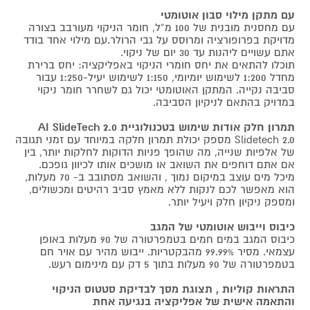
עם מתקן מילוי סבון אוטומטי
עם מחסנית מובנית של 100 מ”ל, חומר הניקוי מעורבב בצורה
מדויקת בפרופורציה ומרוסס על גבי הרולר.עם מילוי אחד בודד
אתם עשויים ליהנות עד 30 יום של ניקוי.
תוכלו להתאים את יחס חומרי הניקוי באפליקציה: יחס ברירת
מחדל 1:200 לשימוש יומיומי, 1:150 לשימוש יעיל-1:250 עבור
סביבה נקייה. המתקן האוטומטי יכול גם לשחרר חומר ניקוי
במדויק בהתאם לניקיון הסביבה.
תמרון חלק אודות שימוש בטכנולוגיית AI SlideTech 2.0
Slidetech 2.0 מספק יכולת תמרון חלקה במיוחד עם זמני תגובה
של אלפיות שנייה, מה שהופך פניות הדוקות לחלקות יותר, בין
אם אתם דוחפים את השואב או מושכים אותו לכיוון גופכם.
מיכל מים עוצב במיקום נמוך , והשואב מסתובב ב- 70 מעלות,
הוא מאפשר לכם לנקות ללא מאמץ סביב רהיטים ומכשולים,
ומספק ניקיון חלק ויעיל יותר.
כיבוס וייבוש אוטומטי של המגב
כיבוס המגב במים חמים בטמפרטורה של 90 מעלות באופן
עצמאי. מסיר 99.99% מהבקטריות. ייבוש מהיר עם אויר חם
בטמפרטורה של 90 מעלות בתוך 5 דק עם מינימום רעש.
התראות קוליות , תצוגת מסך לבדיקת סטטוס הניקוי
והתאמה אישית של אפליקציה בנגיעה אחת