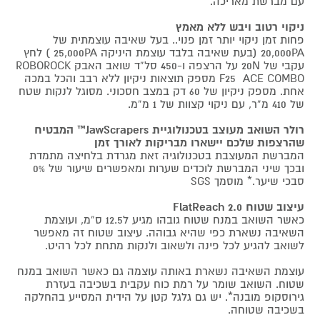
עם מברשת מאריכה.
ניקוי רטוב ויבש ללא מאמץ
פחות זמן ניקוי יותר זמן פנוי.. בעל שאיבה עוצמתית של
20,000PA (בעת שאיבה בלבד עוצמת היניקה 25,000PA ) לחץ
עקבי של 20N על הרצפה ו-450 סל”ד שואב האבק ROBOROCK
F25 ACE COMBO מספק תוצאות ניקיון ללא רבב והכל במכה
אחת. מספק ניקיון של 60 דק במצב חסכוני. מסוגל לנקות שטח
של 410 מ”ר, עם ניקוי קצוות של 1 מ”מ.
רולר השואב מעוצב בטכנולוגיית JawScrapers™ המבטיח
שהרצפות שלכם יישארו מבריקות לאורך זמן
המברשת המעוצבת בטכנולוגיה זאת מגרדת בלחיצה מתמדת
ובכך שיני המברשת לוכדים שערות ומאפשרים שיעור של 0%
סבכי שיער.* מוסמך SGS
עיצוב שטוח FlatReach 2.0
כאשר השואב במנח שטוח גובהו מגיע ל12.5 ס”מ, ועוצמת
השאיבה נשארת כפי שהיא גבוהה. עיצוב שטוח זה מאפשר
לשואב להגיע לכל פינה ולשאוב ולנקות מתחת לכל רהיט.
עוצמת השאיבה נשארת באותה עוצמה גם כאשר השואב במנח
שטוח. השואב שומר על רמת כוח עקבית בשכיבה בעזרת
גירוסקופ מובנה*. יש גם גלגל קטן על הידית המסייע בהחלקה
בשכיבה שטוחה.