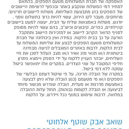
האספקה של חברת המשלוחים מטעם הספקים, בהתאם
למחיר דמי המשלוח שנקבע באתר ובכפוף לרשימת היישובים
של הספקים בהן מתבצעת השליחות. משלוח ליישובים חריגים/
מרוחקים/ מעבר לקו הירוק, עשוי להיות כרוך בתשלום נוסף .
יודגש, משלוח באמצאות שליח עד הבית, יעשה למעט ביישובים
קהילתיים, כפרים, קיבוצים וכיוצ"ב, בהם עשוי להיות מסופק
לסניף הדואר הקרוב ליישוב או למזכירות היישוב ותתקבל
הודעה על כך בבית הלקוח. במידה ואין ביכולתה של חברת
המשלוחים מטעם הספקים לבצע את שליחות המשלוח עד
לבית הלקוח, לרבות באזורים המוגבלים לגישה מבחינה
ביטחונית ו/או תנאי מזג אוויר ו/או מצב העלול לסכן את חיי
השליחים, יובהר העניין ללקוח על ידי הספק ויימצא פתרון
חליפי המקובל על שני הצדדים. במקרים אלו יתאפשר ביטול
עסקה ללא דמי ביטול.
במקרה של הובלה חריגה, על פי שיקול דעתם הבלעדי של
הספקים ו/או מי מטעמם (כגון הובלה שלא ניתן לבצעה
באמצעות מדרגות או מעלית, הובלה שנדרש מכשור מיוחד
לביצועה או הובלה לקומות גבוהות), תחול עלות ההובלה
במלואה, לרבות שימוש במנוף ככל ויידרש, על הלקוח
שואב אבק שוטף אלחוטי