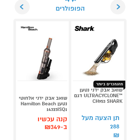
Next
Previous
הפופולרים
מהנמכרים ביותר
שואב אבק ידני נטען
שואב 
™ULTRACYCLONE דגם
שואב אבק ידני אלחוטי
ct Pro
CH953 SHARK
נטען Hamilton Beach
IW1613
14323ISQ1
999
₪
תן הצעה מעל
קנה עכשיו
קנה 
288
ב-₪349
ב-₪942
₪