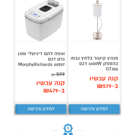
אופה לחם דיגיטלי 1350
מגהץ קיטור בלחץ גבוה
גרם דגם
Roller
בהספק 1600W דגם
plete
MorphyRichards 48297
GT306
3,990
599
₪
קנה עכשיו
קנה עכשיו
קנה 
ב-₪579
ב-₪479
ב-₪3,851
למידע ורכישה
למידע ורכישה
ל