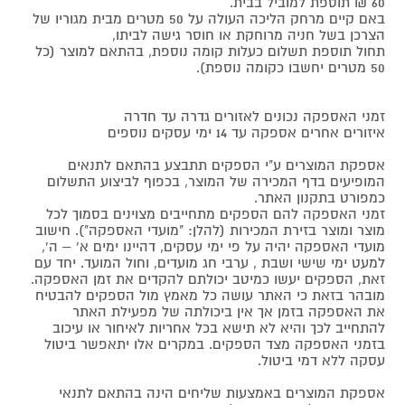
60 ₪ תוספת למוביל בבית.
באם קיים מרחק הליכה העולה על 50 מטרים מבית מגוריו של
הצרכן בשל חניה מרוחקת או חוסר גישה לביתו,
תחול תוספת תשלום כעלות קומה נוספת, בהתאם למוצר (כל
50 מטרים יחשבו כקומה נוספת).
זמני האספקה נכונים לאזורים גדרה עד חדרה
איזורים אחרים אספקה עד 14 ימי עסקים נוספים
אספקת המוצרים ע"י הספקים תתבצע בהתאם לתנאים
המופיעים בדף המכירה של המוצר, בכפוף לביצוע התשלום
כמפורט בתקנון האתר.
זמני האספקה להם הספקים מתחייבים מצוינים בסמוך לכל
מוצר ומוצר בזירת המכירות (להלן: "מועדי האספקה"). חישוב
מועדי האספקה יהיה על פי ימי עסקים, דהיינו ימים א' – ה',
למעט ימי שישי ושבת , ערבי חג מועדים, וחול המועד. יחד עם
זאת, הספקים יעשו כמיטב יכולתם להקדים את זמן האספקה.
מובהר בזאת כי האתר עושה כל מאמץ מול הספקים להבטיח
את האספקה בזמן אך אין ביכולתה של מפעילת האתר
להתחייב לכך והיא לא תישא בכל אחריות לאיחור או עיכוב
בזמני האספקה מצד הספקים. במקרים אלו יתאפשר ביטול
עסקה ללא דמי ביטול.
אספקת המוצרים באמצעות שליחים הינה בהתאם לתנאי