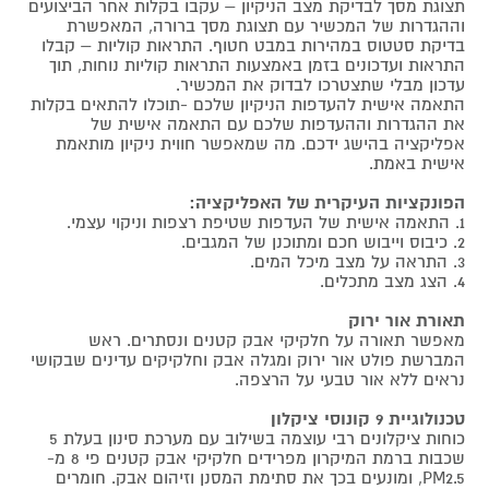
תצוגת מסך לבדיקת מצב הניקיון – עקבו בקלות אחר הביצועים
וההגדרות של המכשיר עם תצוגת מסך ברורה, המאפשרת
בדיקת סטטוס במהירות במבט חטוף. התראות קוליות – קבלו
התראות ועדכונים בזמן באמצעות התראות קוליות נוחות, תוך
עדכון מבלי שתצטרכו לבדוק את המכשיר.
התאמה אישית להעדפות הניקיון שלכם -תוכלו להתאים בקלות
את ההגדרות וההעדפות שלכם עם התאמה אישית של
אפליקציה בהישג ידכם. מה שמאפשר חווית ניקיון מותאמת
אישית באמת.
הפונקציות העיקרית של האפליקציה:
1. התאמה אישית של העדפות שטיפת רצפות וניקוי עצמי.
2. כיבוס וייבוש חכם ומתוכנן של המגבים.
3. התראה על מצב מיכל המים.
4. הצג מצב מתכלים.
תאורת אור ירוק
מאפשר תאורה על חלקיקי אבק קטנים ונסתרים. ראש
המברשת פולט אור ירוק ומגלה אבק וחלקיקים עדינים שבקושי
נראים ללא אור טבעי על הרצפה.
טכנולוגיית 9 קונוסי ציקלון
כוחות ציקלונים רבי עוצמה בשילוב עם מערכת סינון בעלת 5
שכבות ברמת המיקרון מפרידים חלקיקי אבק קטנים פי 8 מ-
PM2.5, ומונעים בכך את סתימת המסנן וזיהום אבק. חומרים