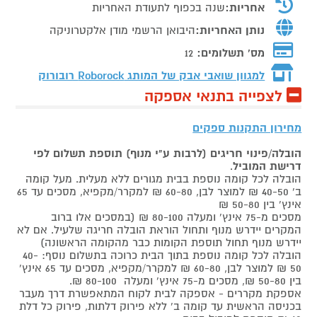
אחריות:
שנה בכפוף לתעודת האחריות
נותן האחריות:
היבואן הרשמי מודן אלקטרוניקה
מס' תשלומים:
12
למגוון שואבי אבק של המותג
Roborock רובורוק
לצפייה בתנאי אספקה
מחירון התקנות ספקים
הובלה/פינוי חריגים (לרבות ע"י מנוף) תוספת תשלום לפי
דרישת המוביל
.
הובלה לכל קומה נוספת בבית מגורים ללא מעלית. מעל קומה
ב' 40-50 ₪ למוצר לבן, 60-80 ₪ למקרר/מקפיא, מסכים עד 65
אינץ' בין 50-80 ₪
מסכים מ-75 אינץ' ומעלה 80-100 ₪ (במסכים אלו ברוב
המקרים יידרש מנוף ותחול הוראת הובלה חריגה שלעיל. אם לא
יידרש מנוף תחול תוספת הקומות כבר מהקומה הראשונה)
הובלה לכל קומה נוספת בתוך הבית כרוכה בתשלום נוסף: 40-
50 ₪ למוצר לבן, 60-80 ₪ למקרר/מקפיא, מסכים עד 65 אינץ'
בין 50-80 ₪, מסכים מ-75 אינץ' ומעלה 80-100 ₪.
אספקת מקררים - אספקה לבית לקוח המתאפשרת דרך מעבר
בכניסה הראשית עד קומה ב' ללא פירוק דלתות, פירוק כל דלת