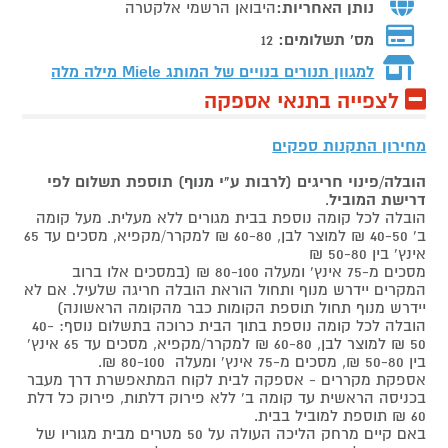
נותן האחריות:
היבואן הרשמי אלקטרה
מס' תשלומים:
12
למגוון תנורים בנויים של המותג
Miele מילה מלה
לצפייה בתנאי אספקה
מחירון התקנות ספקים
הובלה/פינוי חריגים (לרבות ע"י מנוף) תוספת תשלום לפי
דרישת המוביל
.
הובלה לכל קומה נוספת בבית מגורים ללא מעלית. מעל קומה
ב' 40-50 ₪ למוצר לבן, 60-80 ₪ למקרר/מקפיא, מסכים עד 65
אינץ' בין 50-80 ₪
מסכים מ-75 אינץ' ומעלה 80-100 ₪ (במסכים אלו ברוב
המקרים יידרש מנוף ותחול הוראת הובלה חריגה שלעיל. אם לא
יידרש מנוף תחול תוספת הקומות כבר מהקומה הראשונה)
הובלה לכל קומה נוספת בתוך הבית כרוכה בתשלום נוסף: 40-
50 ₪ למוצר לבן, 60-80 ₪ למקרר/מקפיא, מסכים עד 65 אינץ'
בין 50-80 ₪, מסכים מ-75 אינץ' ומעלה 80-100 ₪.
אספקת מקררים - אספקה לבית לקוח המתאפשרת דרך מעבר
בכניסה הראשית עד קומה ב' ללא פירוק דלתות, פירוק כל דלת
60 ₪ תוספת למוביל בבית.
באם קיים מרחק הליכה העולה על 50 מטרים מבית מגוריו של