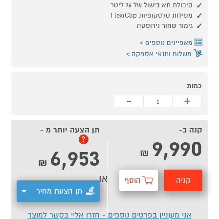
קיבולת תא בישול של 76 ליטר
מסילות טלסקופיות FlexiClip
גימור שחור נירוסטה
מאפיינים נוספים
משלוח ותנאי אספקה
כמות
-
+
קנה ב-
תן הצעה יותר מ -
9,990
?
6,953
₪
₪
או
קניה
הוסף
תן הצעת מחיר
מהירה
לסל
אני מעוניין בפרטים נוספים - חזרו אליי בקשר למוצר