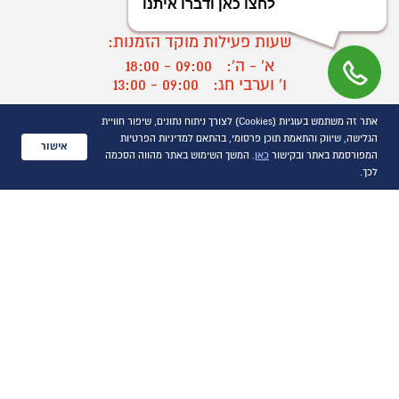
03-9545370
שעות פעילות מוקד הזמנות:
א' - ה':
09:00 - 18:00
ו' וערבי חג:
09:00 - 13:00
שעות פעילות מוקד שירות לקוחות:
אתר זה משתמש בעוגיות (Cookies) לצורך ניתוח נתונים, שיפור חוויית
א' - ד':
09:00 - 16:30
הגלישה, שיווק והתאמת תוכן פרסומי, בהתאם למדיניות הפרטיות
אישור
ה :
09:00 - 16:00
המפורסמת באתר ובקישור
כאן
. המשך השימוש באתר מהווה הסכמה
חול המועד
09:00 - 15:00
לכך.
?
יצירת קשר/ביטול הזמנה
כל הזכויות שמורות P1000© 2021
התמונות להמחשה בלבד
ט.ל.ח.