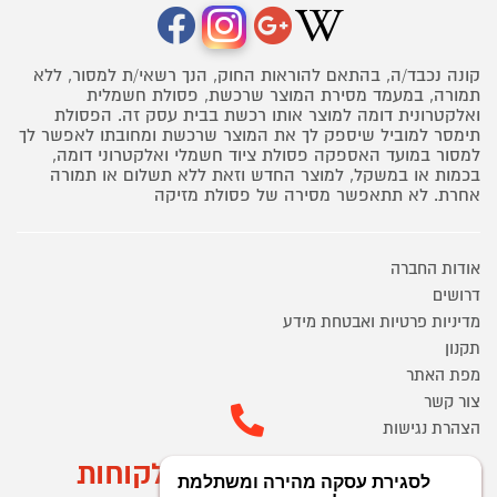
קונה נכבד/ה, בהתאם להוראות החוק, הנך רשאי/ת למסור, ללא
תמורה, במעמד מסירת המוצר שרכשת, פסולת חשמלית
ואלקטרונית דומה למוצר אותו רכשת בבית עסק זה. הפסולת
תימסר למוביל שיספק לך את המוצר שרכשת ומחובתו לאפשר לך
למסור במועד האספקה פסולת ציוד חשמלי ואלקטרוני דומה,
בכמות או במשקל, למוצר החדש וזאת ללא תשלום או תמורה
אחרת. לא תתאפשר מסירה של פסולת מזיקה
אודות החברה
דרושים
מדיניות פרטיות ואבטחת מידע
תקנון
מפת האתר
צור קשר
הצהרת נגישות
מוקד הזמנות ושירות לקוחות