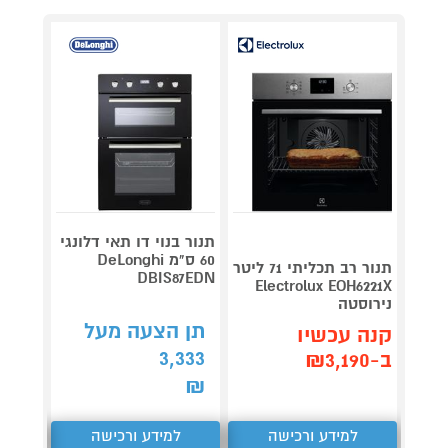
תנור בנוי דו תאי דלונגי
60 ס"מ DeLonghi
1229M
תנור רב תכליתי 71 ליטר
DBIS87EDN
נירוס
Electrolux EOH6221X
נירוסטה
תן הצעה מעל
תן 
קנה עכשיו
,137
3,333
ב-₪3,190
₪
₪
למידע ורכישה
למידע ורכישה
ל