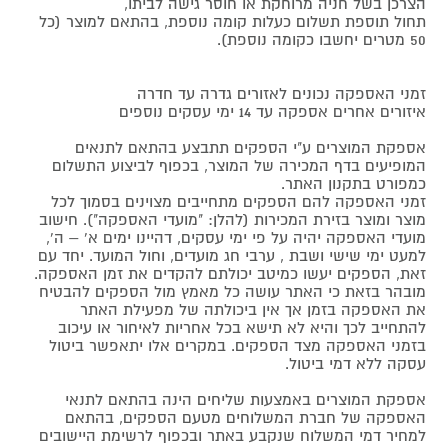
הצרכן בשל חניה מרוחקת או חוסר גישה לביתו,
תחול תוספת תשלום כעלות קומה נוספת, בהתאם למוצר (כל
50 מטרים יחשבו כקומה נוספת).
זמני האספקה נכונים לאזורים גדרה עד חדרה
איזורים אחרים אספקה עד 14 ימי עסקים נוספים
אספקת המוצרים ע"י הספקים תתבצע בהתאם לתנאים
המופיעים בדף המכירה של המוצר, בכפוף לביצוע התשלום
כמפורט בתקנון האתר.
זמני האספקה להם הספקים מתחייבים מצוינים בסמוך לכל
מוצר ומוצר בזירת המכירות (להלן: "מועדי האספקה"). חישוב
מועדי האספקה יהיה על פי ימי עסקים, דהיינו ימים א' – ה',
למעט ימי שישי ושבת , ערבי חג מועדים, וחול המועד. יחד עם
זאת, הספקים יעשו כמיטב יכולתם להקדים את זמן האספקה.
מובהר בזאת כי האתר עושה כל מאמץ מול הספקים להבטיח
את האספקה בזמן אך אין ביכולתה של מפעילת האתר
להתחייב לכך והיא לא תישא בכל אחריות לאיחור או עיכוב
בזמני האספקה מצד הספקים. במקרים אלו יתאפשר ביטול
עסקה ללא דמי ביטול.
אספקת המוצרים באמצעות שליחים הינה בהתאם לתנאי
האספקה של חברת המשלוחים מטעם הספקים, בהתאם
למחיר דמי המשלוח שנקבע באתר ובכפוף לרשימת היישובים