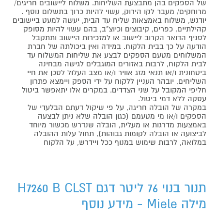
של הספקים בהן מתבצעת השליחות. משלוח ליישובים חריגים/
מרוחקים/ מעבר לקו הירוק, עשוי להיות כרוך בתשלום נוסף .
יודגש, משלוח באמצאות שליח עד הבית, יעשה למעט ביישובים
קהילתיים, כפרים, קיבוצים וכיוצ"ב, בהם עשוי להיות מסופק
לסניף הדואר הקרוב ליישוב או למזכירות היישוב ותתקבל
הודעה על כך בבית הלקוח. במידה ואין ביכולתה של חברת
המשלוחים מטעם הספקים לבצע את שליחות המשלוח עד
לבית הלקוח, לרבות באזורים המוגבלים לגישה מבחינה
ביטחונית ו/או תנאי מזג אוויר ו/או מצב העלול לסכן את חיי
השליחים, יובהר העניין ללקוח על ידי הספק ויימצא פתרון
חליפי המקובל על שני הצדדים. במקרים אלו יתאפשר ביטול
עסקה ללא דמי ביטול.
במקרה של הובלה חריגה, על פי שיקול דעתם הבלעדי של
הספקים ו/או מי מטעמם (כגון הובלה שלא ניתן לבצעה
באמצעות מדרגות או מעלית, הובלה שנדרש מכשור מיוחד
לביצועה או הובלה לקומות גבוהות), תחול עלות ההובלה
במלואה, לרבות שימוש במנוף ככל ויידרש, על הלקוח
תנור בנוי 76 ליטר דגם H7260 B CLST
מילה Miele - מידע נוסף