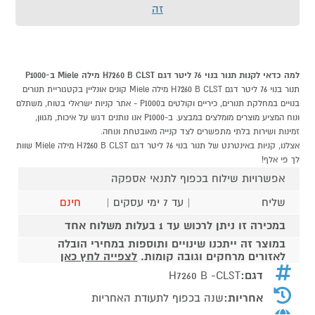
זה
למה כדאי לקנות תנור בנוי 76 ליטר דגם H7260 B CLST מילה Miele ב-P1000
תנור בנוי 76 ליטר דגם H7260 B CLST מילה Miele קונים אונליין בקטגוריית תנורים
בנויים במחלקת תנורים, כיריים וקולטים בP1000 - אתר קניות ישראלי בטוח, משתלם
ונוח המציע מוצרים מומלצים במבצע. ב-P1000 אנו נותנים דגש על איכות, מגוון,
זמינות ושירות בלתי מתפשרים לצד קנייה מאובטחת ונוחה.
אצלנו, קניות באינטרנט של תנור בנוי 76 ליטר דגם H7260 B CLST מילה Miele שוות
לך פי אלף!
אפשרויות שילוח בכפוף לתנאי אספקה
שליח
| עד 7 ימי עסקים |
חינם
במכירה זו ניתן לרכוש עד 1 בעלות משלוח אחד
במוצר זה ייתכנו שינויים ותוספות במחירי הובלה
לאזורים מרחקים וגובה קומות.
לצפייה לחץ כאן
דגם:
H7260 B -CLST
אחריות:
שנה בכפוף לתעודת האחריות