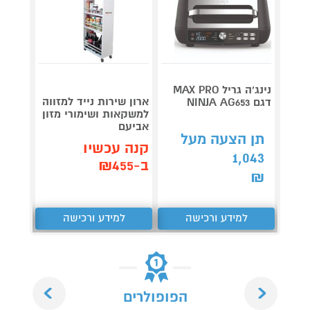
נינג’ה גריל MAX PRO
ארון שירות נייד למזווה
שואב 
דגם NINJA AG653
למשקאות ושימורי מזון
רובוט
אביעם
REAME L40
תן הצעה מעל
קנה עכשיו
קנה 
1,043
ב-₪455
ב-₪2,290
₪
למידע ורכישה
למידע ורכישה
ל
Next
Previous
הפופולרים