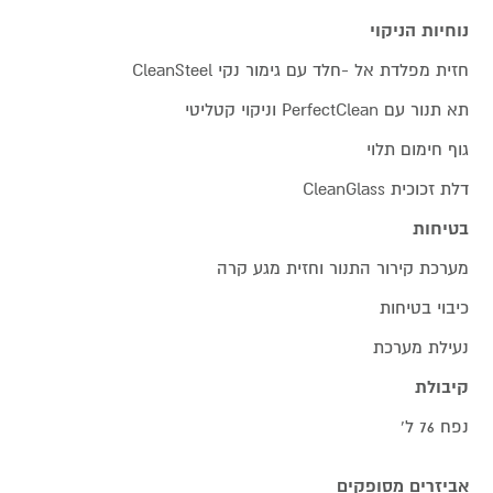
נוחיות הניקוי
חזית מפלדת אל -חלד עם גימור נקי CleanSteel
תא תנור עם PerfectClean וניקוי קטליטי
גוף חימום תלוי
דלת זכוכית CleanGlass
בטיחות
מערכת קירור התנור וחזית מגע קרה
כיבוי בטיחות
נעילת מערכת
קיבולת
נפח 76 ל'
אביזרים מסופקים