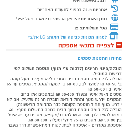
דגם:
WF13314WBC
אחריות:
שנה בכפוף לתעודת האחריות
נותן האחריות:
היבואן הרשמי ברימאג דיגיטל אייג'
מס' תשלומים:
12
למגוון מכונות כביסה של המותג
LG אל.ג'י
לצפייה בתנאי אספקה
מחירון התקנות ספקים
הובלה/פינוי חריגים (לרבות ע"י מנוף) תוספת תשלום לפי
דרישת המוביל
.
הובלה לכל קומה נוספת בבית מגורים ללא מעלית. מעל קומה
ב' 40-50 ₪ למוצר לבן, 60-80 ₪ למקרר/מקפיא, מסכים עד 65
אינץ' בין 50-80 ₪
מסכים מ-75 אינץ' ומעלה 80-100 ₪ (במסכים אלו ברוב
המקרים יידרש מנוף ותחול הוראת הובלה חריגה שלעיל. אם לא
יידרש מנוף תחול תוספת הקומות כבר מהקומה הראשונה)
הובלה לכל קומה נוספת בתוך הבית כרוכה בתשלום נוסף: 40-
50 ₪ למוצר לבן, 60-80 ₪ למקרר/מקפיא, מסכים עד 65 אינץ'
בין 50-80 ₪, מסכים מ-75 אינץ' ומעלה 80-100 ₪.
אספקת מקררים - אספקה לבית לקוח המתאפשרת דרך מעבר