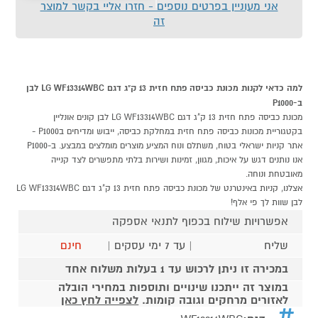
אני מעוניין בפרטים נוספים - חזרו אליי בקשר למוצר
זה
למה כדאי לקנות מכונת כביסה פתח חזית 13 ק"ג דגם LG WF13314WBC לבן
ב-P1000
מכונת כביסה פתח חזית 13 ק"ג דגם LG WF13314WBC לבן קונים אונליין
בקטגוריית מכונות כביסה פתח חזית במחלקת כביסה, ייבוש ומדיחים בP1000 -
אתר קניות ישראלי בטוח, משתלם ונוח המציע מוצרים מומלצים במבצע. ב-P1000
אנו נותנים דגש על איכות, מגוון, זמינות ושירות בלתי מתפשרים לצד קנייה
מאובטחת ונוחה.
אצלנו, קניות באינטרנט של מכונת כביסה פתח חזית 13 ק"ג דגם LG WF13314WBC
לבן שוות לך פי אלף!
אפשרויות שילוח בכפוף לתנאי אספקה
שליח
| עד 7 ימי עסקים |
חינם
במכירה זו ניתן לרכוש עד 1 בעלות משלוח אחד
במוצר זה ייתכנו שינויים ותוספות במחירי הובלה
לאזורים מרחקים וגובה קומות.
לצפייה לחץ כאן