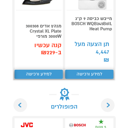
מייבש כביסה 9 ק"ג
BOSCH WQB245B0IL
מגהץ אדים 300308
Roller
Heat Pump
Crystal XL Plate
plete
3000W מורפי
3,990
תן הצעה מעל
קנה עכשיו
קנה 
4,447
ב-₪229
ב-₪3,851
₪
למידע ורכישה
למידע ורכישה
ל
Next
Previous
הפופולרים
5 שנות
5 ש