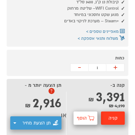
קיבולת 13 ק"ג, 1400 סל"ד
WIFI Control– שליטה מרחוק
מנוע שקט וחסכוני במיוחד
+Steam – מערכת לניקוי באדים
מאפיינים נוספים
משלוח ותנאי אספקה
כמות
-
+
קנה ב-
תן הצעה יותר מ -
3,391
?
2,916
₪
₪
4,190 ₪
או
קניה
הוסף
תן הצעת מחיר
מהירה
לסל