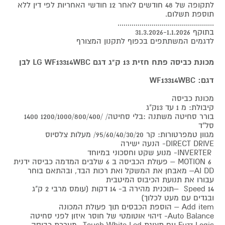
לתקופה של 48 חודשים לאחר 12 חודשי האחריות לפי דין ללא
תוספת תשלום.
................................................
בתוקף 31.3.2026-1.1.2026
לדגמים המשתתפים בכפוף לתקנון המצורף
מכונת כביסה פתח חזית 13 ק"ג דגם LG WF13314WBC לבן
דגם: WF13314WBC
מכונת כביסה
קיבולת: מ 1 עד 13ק"ג
בורר סחיטה משתנה :בלי סחיטה/ /1200/1000/800/400 1400
סל"ד
מגוון טמפרטורות: קר 95/60/40/30/20/ מעלות צלסיוס
DIRECT DRIVE- הנעה ישירה
INVERTER- מנוע שקט וחסכוני במיוחד
6 MOTION – פעולת הכביסה ב 6 שלבים המדמה כביסה ידנית
AI DD– מאבחן את המשקל ואת רכות הבד, ובהתאם בוחר
עבורו את תנועת הכיבוס המיטבית
Speed 14 –תוכנית מהירה ב- 14 דקות (עומס מרבי 2 ק"ג
ובגדים עם מעט לכלוך)
Add item – הוספת הכבסים תוך פעולת המכונה
Auto Balance- זיהוי אוטומטי של חוסר איזון לפני סחיטה
Fuzz Logic עם תצוגת Touch White Led- מערכת כביסה