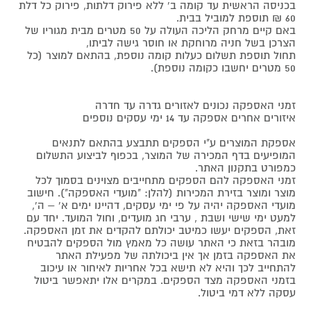
בכניסה הראשית עד קומה ב' ללא פירוק דלתות, פירוק כל דלת
60 ₪ תוספת למוביל בבית.
באם קיים מרחק הליכה העולה על 50 מטרים מבית מגוריו של
הצרכן בשל חניה מרוחקת או חוסר גישה לביתו,
תחול תוספת תשלום כעלות קומה נוספת, בהתאם למוצר (כל
50 מטרים יחשבו כקומה נוספת).
זמני האספקה נכונים לאזורים גדרה עד חדרה
איזורים אחרים אספקה עד 14 ימי עסקים נוספים
אספקת המוצרים ע"י הספקים תתבצע בהתאם לתנאים
המופיעים בדף המכירה של המוצר, בכפוף לביצוע התשלום
כמפורט בתקנון האתר.
זמני האספקה להם הספקים מתחייבים מצוינים בסמוך לכל
מוצר ומוצר בזירת המכירות (להלן: "מועדי האספקה"). חישוב
מועדי האספקה יהיה על פי ימי עסקים, דהיינו ימים א' – ה',
למעט ימי שישי ושבת , ערבי חג מועדים, וחול המועד. יחד עם
זאת, הספקים יעשו כמיטב יכולתם להקדים את זמן האספקה.
מובהר בזאת כי האתר עושה כל מאמץ מול הספקים להבטיח
את האספקה בזמן אך אין ביכולתה של מפעילת האתר
להתחייב לכך והיא לא תישא בכל אחריות לאיחור או עיכוב
בזמני האספקה מצד הספקים. במקרים אלו יתאפשר ביטול
עסקה ללא דמי ביטול.