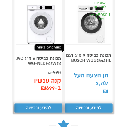
אחריות
אחר
למכונות
למכו
כביסה
כבי
BOSCH ב 199
ש"ח*
ש"
מהנמכרים ביותר
מכונת כביסה 9 ק"ג דגם
מכונת כביסה 6 ק"ג JVC
BOSCH WGG244Z9IL
דג
WG-NLDF06W5S
266A3IL
990
₪
7,490
תן הצעה מעל
קנה עכשיו
2,707
קנה 
ב-₪699
ב-₪6,890
₪
למידע ורכישה
למידע ורכישה
ל