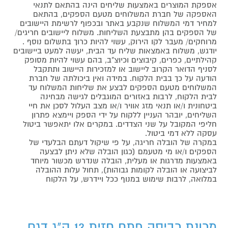
אספקת המוצרים באמצעות שליחים הינה בהתאם לתנאי
האספקה של חברת המשלוחים מטעם הספקים, בהתאם
למחיר דמי המשלוח שנקבע באתר ובכפוף לרשימת היישובים
של הספקים בהן מתבצעת השליחות. משלוח ליישובים חריגים/
מרוחקים/ מעבר לקו הירוק, עשוי להיות כרוך בתשלום נוסף .
יודגש, משלוח באמצאות שליח עד הבית, יעשה למעט ביישובים
קהילתיים, כפרים, קיבוצים וכיוצ"ב, בהם עשוי להיות מסופק
לסניף הדואר הקרוב ליישוב או למזכירות היישוב ותתקבל
הודעה על כך בבית הלקוח. במידה ואין ביכולתה של חברת
המשלוחים מטעם הספקים לבצע את שליחות המשלוח עד
לבית הלקוח, לרבות באזורים המוגבלים לגישה מבחינה
ביטחונית ו/או תנאי מזג אוויר ו/או מצב העלול לסכן את חיי
השליחים, יובהר העניין ללקוח על ידי הספק ויימצא פתרון
חליפי המקובל על שני הצדדים. במקרים אלו יתאפשר ביטול
עסקה ללא דמי ביטול.
במקרה של הובלה חריגה, על פי שיקול דעתם הבלעדי של
הספקים ו/או מי מטעמם (כגון הובלה שלא ניתן לבצעה
באמצעות מדרגות או מעלית, הובלה שנדרש מכשור מיוחד
לביצועה או הובלה לקומות גבוהות), תחול עלות ההובלה
במלואה, לרבות שימוש במנוף ככל ויידרש, על הלקוח
מכונת כביסה פתח חזית 13 ק"ג דגם